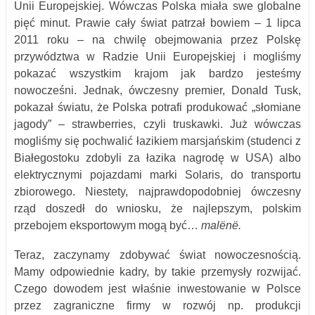
Unii Europejskiej. Wówczas Polska miała swe globalne
pięć minut. Prawie cały świat patrzał bowiem – 1 lipca
2011 roku – na chwilę obejmowania przez Polskę
przywództwa w Radzie Unii Europejskiej i mogliśmy
pokazać wszystkim krajom jak bardzo jesteśmy
nowocześni. Jednak, ówczesny premier, Donald Tusk,
pokazał światu, że Polska potrafi produkować „słomiane
jagody” – strawberries, czyli truskawki. Już wówczas
mogliśmy się pochwalić łazikiem marsjańskim (studenci z
Białegostoku zdobyli za łazika nagrodę w USA) albo
elektrycznymi pojazdami marki Solaris, do transportu
zbiorowego. Niestety, najprawdopodobniej ówczesny
rząd doszedł do wniosku, że najlepszym, polskim
przebojem eksportowym mogą być…
malënë.
Teraz, zaczynamy zdobywać świat nowoczesnością.
Mamy odpowiednie kadry, by takie przemysły rozwijać.
Czego dowodem jest właśnie inwestowanie w Polsce
przez zagraniczne firmy w rozwój np. produkcji