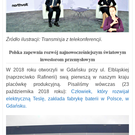
Źródło ilustracji: Transmisja z telekonferencji.
Polska zapewnia rozwój najnowocześniejszym światowym
inwestorom przemysłowym
W 2018 roku otworzyli w Gdańsku przy ul. Elbląskiej
(naprzeciwko Rafinerii) swą pierwszą w naszym kraju
placówkę produkcyjn
ą
. Pisaliśmy wówczas (23
października 2018 roku):
Człowiek, który rozwijał
elektryczną Teslę, zakłada fabrykę baterii w Polsce, w
Gdańsku.