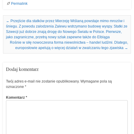
Permalink
Nawigacja we wpisach
←
Przejście dla statków przez Mierzeję Wiślaną powstaje mimo mrozów i
śniegu. Z powodu zalodzenia Zalewu wstrzymano budowę wyspy. Statki ze
Szwecji już dobrze znają drogę do Nowego Światu w Polsce. Pierwsze,
jako zagraniczne, przetrą nowy szlak zapewne także do Elbląga
Rośnie w siłę nowoczesna forma niewolnictwa – handel ludźmi. Dlatego,
europosłowie apelują o więcej działań w zwalczaniu tego zjawiska
→
Dodaj komentarz
Twój adres e-mail nie zostanie opublikowany.
Wymagane pola są
oznaczone
*
Komentarz
*