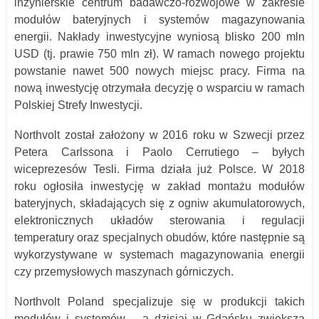
inżynierskie centrum badawczo-rozwojowe w zakresie
modułów bateryjnych i systemów magazynowania
energii. Nakłady inwestycyjne wyniosą blisko 200 mln
USD (tj. prawie 750 mln zł). W ramach nowego projektu
powstanie nawet 500 nowych miejsc pracy. Firma na
nową inwestycję otrzymała decyzję o wsparciu w ramach
Polskiej Strefy Inwestycji.
Northvolt został założony w 2016 roku w Szwecji przez
Petera Carlssona i Paolo Cerrutiego – byłych
wiceprezesów Tesli. Firma działa już Polsce. W 2018
roku ogłosiła inwestycję w zakład montażu modułów
bateryjnych, składających się z ogniw akumulatorowych,
elektronicznych układów sterowania i regulacji
temperatury oraz specjalnych obudów, które następnie są
wykorzystywane w systemach magazynowania energii
czy przemysłowych maszynach górniczych.
Northvolt Poland specjalizuje się w produkcji takich
modułów i systemów – a dzisiaj w Gdańsku zwiększa