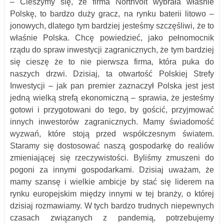
– Cieszymy się, ze firma Northvolt wybrała właśnie
Polskę, to bardzo duży gracz, na rynku baterii litowo –
jonowych, dlatego tym bardziej jesteśmy szczęśliwi, że to
właśnie Polska. Chcę powiedzieć, jako pełnomocnik
rządu do spraw inwestycji zagranicznych, że tym bardziej
się cieszę że to nie pierwsza firma, która puka do
naszych drzwi. Dzisiaj, ta otwartość Polskiej Strefy
Inwestycji – jak pan premier zaznaczył Polska jest jest
jedną wielką strefą ekonomiczną – sprawia, że jesteśmy
gotowi i przygotowani do tego, by gościć, przyjmować
innych inwestorów zagranicznych. Mamy świadomość
wyzwań, które stoją przed współczesnym światem.
Staramy się dostosować naszą gospodarkę do realiów
zmieniającej się rzeczywistości. Byliśmy zmuszeni do
pogoni za innymi gospodarkami. Dzisiaj uważam, że
mamy szansę i wielkie ambicje by stać się liderem na
rynku europejskim między innymi w tej branży, o której
dzisiaj rozmawiamy. W tych bardzo trudnych niepewnych
czasach związanych z pandemią, potrzebujemy