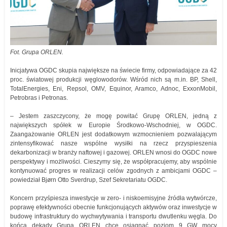
Fot. Grupa ORLEN.
Inicjatywa OGDC skupia największe na świecie firmy, odpowiadające za 42
proc. światowej produkcji węglowodorów. Wśród nich są m.in. BP, Shell,
TotalEnergies, Eni, Repsol, OMV, Equinor, Aramco, Adnoc, ExxonMobil,
Petrobras i Petronas.
– Jestem zaszczycony, że mogę powitać Grupę ORLEN, jedną z
największych spółek w Europie Środkowo-Wschodniej, w OGDC.
Zaangażowanie ORLEN jest dodatkowym wzmocnieniem pozwalającym
zintensyfikować nasze wspólne wysiłki na rzecz przyspieszenia
dekarbonizacji w branży naftowej i gazowej. ORLEN wnosi do OGDC nowe
perspektywy i możliwości. Cieszymy się, że współpracujemy, aby wspólnie
kontynuować progres w realizacji celów zgodnych z ambicjami OGDC –
powiedział Bjørn Otto Sverdrup, Szef Sekretariatu OGDC.
Koncern przyśpiesza inwestycje w zero- i niskoemisyjne źródła wytwórcze,
poprawę efektywności obecnie funkcjonujących aktywów oraz inwestycje w
budowę infrastruktury do wychwytywania i transportu dwutlenku węgla. Do
końca dekady Grupa ORLEN chce osiągnąć poziom 9 GW mocy