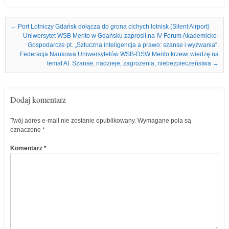
Nawigacja we wpisach
←
Port Lotniczy Gdańsk dołącza do grona cichych lotnisk (Silent Airport)
Uniwersytet WSB Merito w Gdańsku zaprosił na IV Forum Akademicko-
Gospodarcze pt. „Sztuczna inteligencja a prawo: szanse i wyzwania“.
Federacja Naukowa Uniwersytetów WSB-DSW Merito krzewi wiedzę na
temat AI. Szanse, nadzieje, zagrożenia, niebezpieczeństwa
→
Dodaj komentarz
Twój adres e-mail nie zostanie opublikowany.
Wymagane pola są
oznaczone
*
Komentarz
*