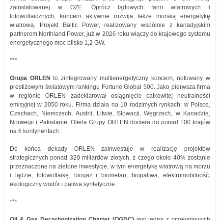
zainstalowanej w OZE. Oprócz lądowych farm wiatrowych i
fotowoltaicznych, koncern aktywnie rozwija także morską energetykę
wiatrową. Projekt Baltic Power, realizowany wspólnie z kanadyjskim
partnerem Northland Power, już w 2026 roku włączy do krajowego systemu
energetycznego moc blisko 1,2 GW.
***
Grupa ORLEN
to zintegrowany multienergetyczny koncern, notowany w
prestiżowym światowym rankingu Fortune Global 500. Jako pierwsza firma
w regionie ORLEN zadeklarował osiągnięcie całkowitej neutralności
emisyjnej w 2050 roku. Firma działa na 10 rodzimych rynkach: w Polsce,
Czechach, Niemczech, Austrii, Litwie, Słowacji, Węgrzech, w Kanadzie,
Norwegii i Pakistanie. Oferta Grupy ORLEN dociera do ponad 100 krajów
na 6 kontynentach.
Do końca dekady ORLEN zainwestuje w realizację projektów
strategicznych ponad 320 miliardów złotych, z czego około 40% zostanie
przeznaczone na zielone inwestycje, w tym energetykę wiatrową na morzu
i lądzie, fotowoltaikę, biogaz i biometan, biopaliwa, elektromobilność,
ekologiczny wodór i paliwa syntetyczne.
***
Oil & Gas Decarbonization Charter (OGDC)
jest jedną z przełomowych