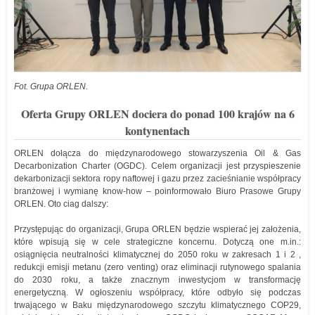
Fot. Grupa ORLEN.
Oferta Grupy ORLEN dociera do ponad 100 krajów na 6
kontynentach
ORLEN dołącza do międzynarodowego stowarzyszenia Oil & Gas
Decarbonization Charter (OGDC). Celem organizacji jest przyspieszenie
dekarbonizacji sektora ropy naftowej i gazu przez zacieśnianie współpracy
branżowej i wymianę know-how – poinformowało Biuro Prasowe Grupy
ORLEN. Oto ciag dalszy:
Przystępując do organizacji, Grupa ORLEN będzie wspierać jej założenia,
które wpisują się w cele strategiczne koncernu. Dotyczą one m.in.:
osiągnięcia neutralności klimatycznej do 2050 roku w zakresach 1 i 2 ,
redukcji emisji metanu (zero venting) oraz eliminacji rutynowego spalania
do 2030 roku, a także znacznym inwestycjom w transformację
energetyczną. W ogłoszeniu współpracy, które odbyło się podczas
trwającego w Baku międzynarodowego szczytu klimatycznego COP29,