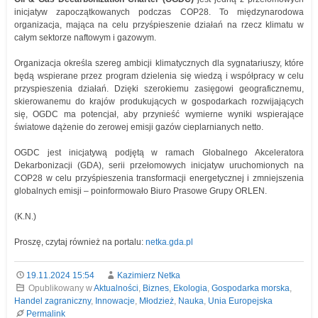
inicjatyw zapoczątkowanych podczas COP28. To międzynarodowa
organizacja, mająca na celu przyśpieszenie działań na rzecz klimatu w
całym sektorze naftowym i gazowym.
Organizacja określa szereg ambicji klimatycznych dla sygnatariuszy, które
będą wspierane przez program dzielenia się wiedzą i współpracy w celu
przyspieszenia działań. Dzięki szerokiemu zasięgowi geograficznemu,
skierowanemu do krajów produkujących w gospodarkach rozwijających
się, OGDC ma potencjał, aby przynieść wymierne wyniki wspierające
światowe dążenie do zerowej emisji gazów cieplarnianych netto.
OGDC jest inicjatywą podjętą w ramach Globalnego Akceleratora
Dekarbonizacji (GDA), serii przełomowych inicjatyw uruchomionych na
COP28 w celu przyśpieszenia transformacji energetycznej i zmniejszenia
globalnych emisji – poinformowało Biuro Prasowe Grupy ORLEN.
(K.N.)
Proszę, czytaj również na portalu:
netka.gda.pl
19.11.2024 15:54
Kazimierz Netka
Opublikowany w
Aktualności
,
Biznes
,
Ekologia
,
Gospodarka morska
,
Handel zagraniczny
,
Innowacje
,
Młodzież
,
Nauka
,
Unia Europejska
Permalink