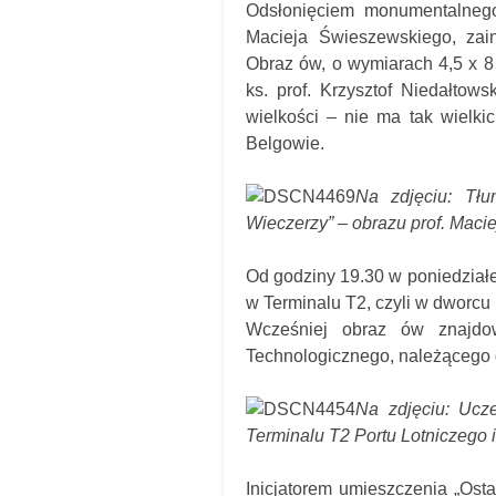
Odsłonięciem monumentalnego 
Macieja Świeszewskiego, zai
Obraz ów, o wymiarach 4,5 x 8
ks. prof. Krzysztof Niedałtow
wielkości – nie ma tak wielki
Belgowie.
Na zdjęciu: Tłu
Wieczerzy” – obrazu prof. Maci
Od godziny 19.30 w poniedziałe
w Terminalu T2, czyli w dworcu
Wcześniej obraz ów znajd
Technologicznego, należącego 
Na zdjęciu: Ucze
Terminalu T2 Portu Lotniczego 
Inicjatorem umieszczenia „Ost