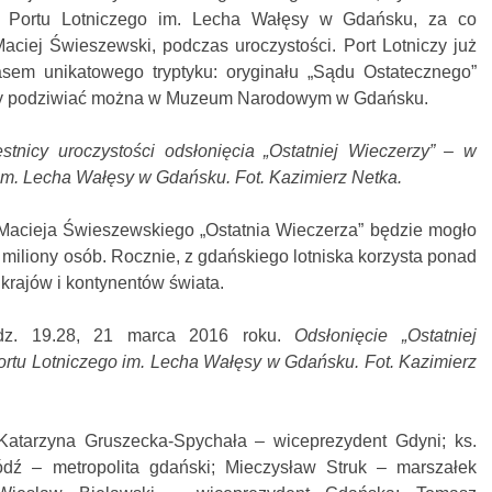
u Portu Lotniczego im. Lecha Wałęsy w Gdańsku, za co
aciej Świeszewski, podczas uroczystości. Port Lotniczy już
asem unikatowego tryptyku: oryginału „Sądu Ostatecznego”
óry podziwiać można w Muzeum Narodowym w Gdańsku.
stnicy uroczystości odsłonięcia „Ostatniej Wieczerzy” – w
im. Lecha Wałęsy w Gdańsku. Fot. Kazimierz Netka.
Macieja Świeszewskiego „Ostatnia Wieczerza” będzie mogło
miliony osób. Rocznie, z gdańskiego lotniska korzysta ponad
krajów i kontynentów świata.
dz. 19.28, 21 marca 2016 roku.
Odsłonięcie „Ostatniej
ortu Lotniczego im. Lecha Wałęsy w Gdańsku. Fot. Kazimierz
 Katarzyna Gruszecka-Spychała – wiceprezydent Gdyni; ks.
dź – metropolita gdański; Mieczysław Struk – marszałek