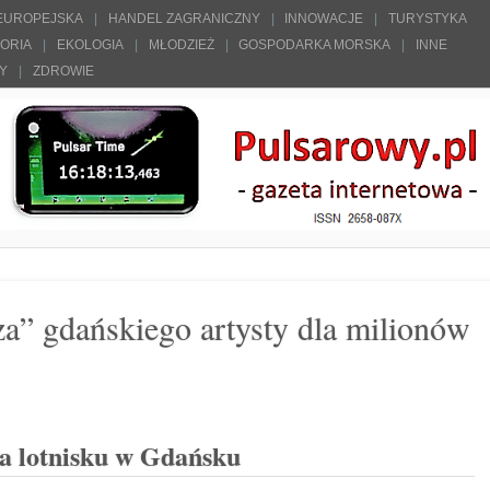
 EUROPEJSKA
HANDEL ZAGRANICZNY
INNOWACJE
TURYSTYKA
TORIA
EKOLOGIA
MŁODZIEŻ
GOSPODARKA MORSKA
INNE
ŁY
ZDROWIE
za” gdańskiego artysty dla milionów
na lotnisku w Gdańsku