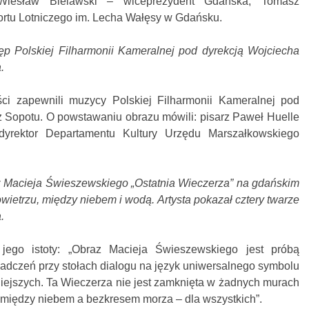
Wiesław Bielawski – wiceprezydent Gdańska; Tomasz
ortu Lotniczego im. Lecha Wałęsy w Gdańsku.
ęp Polskiej Filharmonii Kameralnej pod dyrekcją Wojciecha
.
ści zapewnili muzycy Polskiej Filharmonii Kameralnej pod
z Sopotu. O powstawaniu obrazu mówili: pisarz Paweł Huelle
yrektor Departamentu Kultury Urzędu Marszałkowskiego
z Macieja Świeszewskiego „Ostatnia Wieczerza” na gdańskim
wietrzu, między niebem i wodą. Artysta pokazał cztery twarze
.
 jego istoty: „Obraz Macieja Świeszewskiego jest próbą
adczeń przy stołach dialogu na język uniwersalnego symbolu
iejszych. Ta Wieczerza nie jest zamknięta w żadnych murach
, między niebem a bezkresem morza – dla wszystkich”.