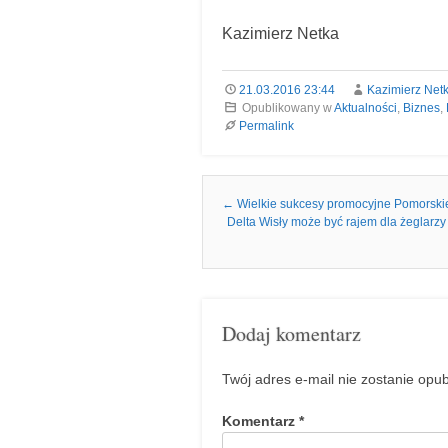
Kazimierz Netka
21.03.2016 23:44
Kazimierz Net
Opublikowany w
Aktualności
,
Biznes
,
Permalink
Nawigacja we wpisach
←
Wielkie sukcesy promocyjne Pomorskieg
Delta Wisły może być rajem dla żeglar
Dodaj komentarz
Twój adres e-mail nie zostanie opu
Komentarz
*