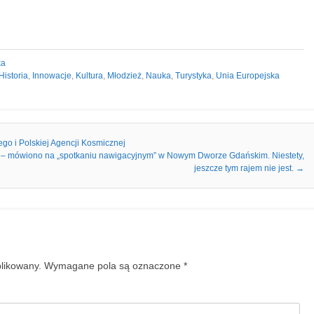
ka
Historia
,
Innowacje
,
Kultura
,
Młodzież
,
Nauka
,
Turystyka
,
Unia Europejska
o i Polskiej Agencji Kosmicznej
zy – mówiono na „spotkaniu nawigacyjnym” w Nowym Dworze Gdańskim. Niestety,
jeszcze tym rajem nie jest.
→
blikowany.
Wymagane pola są oznaczone
*