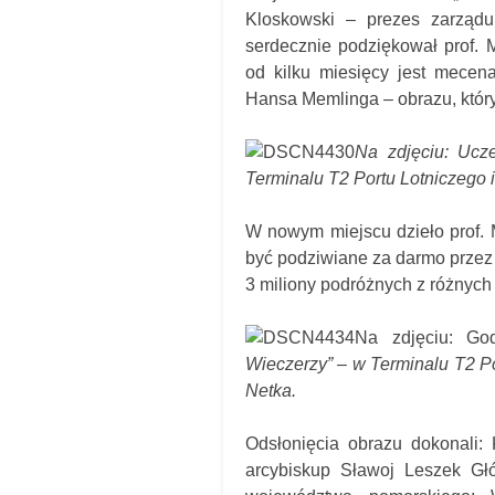
Kloskowski – prezes zarząd
serdecznie podziękował prof. M
od kilku miesięcy jest mecen
Hansa Memlinga – obrazu, kt
Na zdjęciu: Ucze
Terminalu T2 Portu Lotniczego 
W nowym miejscu dzieło prof. 
być podziwiane za darmo przez 
3 miliony podróżnych z różnych 
Na zdjęciu: Go
Wieczerzy” – w Terminalu T2 P
Netka.
Odsłonięcia obrazu dokonali:
arcybiskup Sławoj Leszek Głó