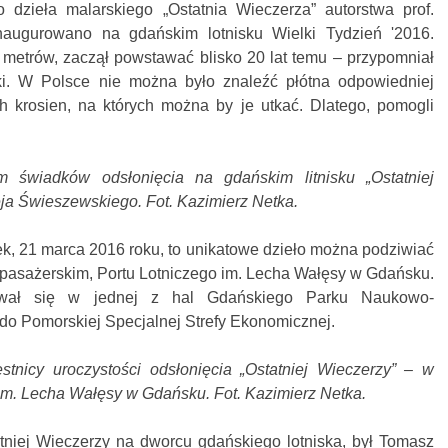
dzieła malarskiego „Ostatnia Wieczerza” autorstwa prof.
naugurowano na gdańskim lotnisku Wielki Tydzień '2016.
 metrów, zaczął powstawać blisko 20 lat temu – przypomniał
ski. W Polsce nie można było znaleźć płótna odpowiedniej
ch krosien, na których można by je utkać. Dlatego, pomogli
m świadków odsłonięcia na gdańskim litnisku „Ostatniej
eja Świeszewskiego. Fot. Kazimierz Netka.
k, 21 marca 2016 roku, to unikatowe dzieło można podziwiać
 pasażerskim, Portu Lotniczego im. Lecha Wałęsy w Gdańsku.
ował się w jednej z hal Gdańskiego Parku Naukowo-
do Pomorskiej Specjalnej Strefy Ekonomicznej.
stnicy uroczystości odsłonięcia „Ostatniej Wieczerzy” – w
im. Lecha Wałęsy w Gdańsku. Fot. Kazimierz Netka.
atniej Wieczerzy na dworcu gdańskiego lotniska, był Tomasz