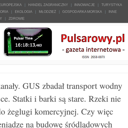
 EUROPEJSKA
HANDEL ZAGRANICZNY
INNOWACJE
TURYSTYKA
TORIA
EKOLOGIA
MŁODZIEŻ
GOSPODARKA MORSKA
INNE
ŁY
ZDROWIE
 kanały. GUS zbadał transport wodny
. Statki i barki są stare. Rzeki nie
do żeglugi komercyjnej. Czy więc
eniądze na budowę śródlądowych