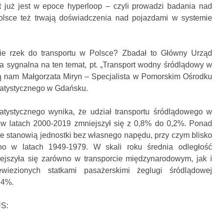
t już jest w epoce hyperloop – czyli prowadzi badania nad
lsce też trwają doświadczenia nad pojazdami w systemie
anie rzek do transportu w Polsce? Zbadał to Główny Urząd
cja sygnalna na ten temat, pt. „Transport wodny śródlądowy w
ją nam Małgorzata Miryn – Specjalista w Pomorskim Ośrodku
atystycznego w Gdańsku.
ystycznego wynika, że udział transportu śródlądowego w
 latach 2000-2019 zmniejszył się z 0,8% do 0,2%. Ponad
 stanowią jednostki bez własnego napędu, przy czym blisko
o w latach 1949-1979. W skali roku średnia odległość
ejszyła się zarówno w transporcie międzynarodowym, jak i
wiezionych statkami pasażerskimi żeglugi śródlądowej
,4%.
US: