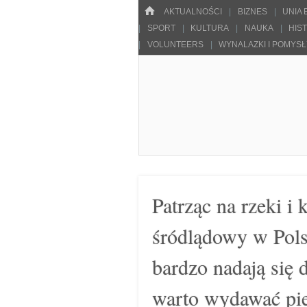
Menu
HOME
SKOCZ DO TREŚCI
AKTUALNOŚCI
BIZNES
UNIA
SPORT
KULTURA
NAUKA
HIS
VOLUNTEERS
WYNALAZKI I POMYS
Pulsarowy.pl
Patrząc na rzeki i
śródlądowy w Polsce
bardzo nadają się 
warto wydawać pi