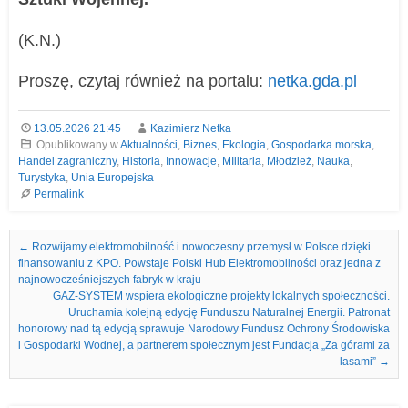
(K.N.)
Proszę, czytaj również na portalu:
netka.gda.pl
13.05.2026 21:45
Kazimierz Netka
Opublikowany w
Aktualności
,
Biznes
,
Ekologia
,
Gospodarka morska
,
Handel zagraniczny
,
Historia
,
Innowacje
,
MIlitaria
,
Młodzież
,
Nauka
,
Turystyka
,
Unia Europejska
Permalink
Nawigacja we wpisach
←
Rozwijamy elektromobilność i nowoczesny przemysł w Polsce dzięki
finansowaniu z KPO. Powstaje Polski Hub Elektromobilności oraz jedna z
najnowocześniejszych fabryk w kraju
GAZ-SYSTEM wspiera ekologiczne projekty lokalnych społeczności.
Uruchamia kolejną edycję Funduszu Naturalnej Energii. Patronat
honorowy nad tą edycją sprawuje Narodowy Fundusz Ochrony Środowiska
i Gospodarki Wodnej, a partnerem społecznym jest Fundacja „Za górami za
lasami”
→