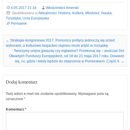
4.05.2017 21:34
Włodzimierz Amerski
Opublikowany w
Aktualności
,
Historia
,
Kultura
,
Młodzież
,
Nauka
,
Turystyka
,
Unia Europejska
Permalink
Nawigacja we wpisach
←
Strategia kongresowa 2017. Pomorscy politycy jednoczą się przed
wyborami, a kulturowe bogactwo regionu może pójść w rozsypkę.
Tworzymy unijne gwiazdy czy mgławice? Przekonaj się – podczas Dni
Otwartych Funduszy Europejskich, od 18 do 21 maja 2017 roku. Dowiedz
się, co, gdzie i kiedy będzie do obejrzenia w Pomorskiem. Część II.
→
Dodaj komentarz
Twój adres e-mail nie zostanie opublikowany.
Wymagane pola są
oznaczone
*
Komentarz
*