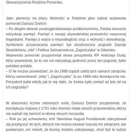
Stowarzyszenia Rodzina Ponarska.
Jako pierwszy na placu Wolności w Pelplinie głos zabrał wojewoda
pomorski Dariusz Drelich:
– Po długim okresie pookrągłostołowego postkomunizmu, Polska wreszcie
odzyskuje pamięć. Pamięć o swojej obywatelskiej przeszłości nasyconej
tragediami. Pamięć o walce o niepodległość oraz o wolność i demokrację.
Symbolem przywracania pamięci był zeszłoroczny pogrzeb Danuty
Siedzikówny „Inki” i Feliksa Selmanowicza „Zagończyka” w Gdańsku.
Wojewoda pomorski przypomniał słowa prezydenta RP Andrzeja Dudy,
który powiedział, że to nie oni odzyskują godność przez ten pogrzeb, tylko
państwo polskie.
– O ile można powiedzieć, że do 1989 rządził ustrój tych samych zdrajców,
którzy zamordowali „Inkę” i „Zagończyka”, to po 1989 roku teoretycznie nie.
Prezydent pytał wtedy jak to się stało, że trzeba było czekać aż tyle lat na
ich pogrzeby?
W obecności licznie zebranych osób, Dariusz Drelich przypomniał, że
konstytucja majowa z 1791 roku również miała swoich przeciwników, którzy
nie wahali się zwrócić w stronę obcych mocarstw.
– Rok po jej uchwaleniu, król Stanisław August Poniatowski zdecydował
się przyłączyć do tych, których nie można nazwać inaczej niż zdrajcami, ale
powtarzam, oni mówili, że bronią modelu ustrojowego, choć byli to ludzie