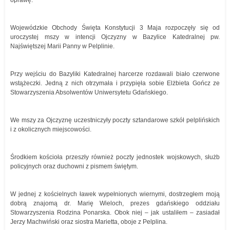
oprawę.
Wojewódzkie Obchody Święta Konstytucji 3 Maja rozpoczęły się od
uroczystej mszy w intencji Ojczyzny w Bazylice Katedralnej pw.
Najświętszej Marii Panny w Pelplinie.
Przy wejściu do Bazyliki Katedralnej harcerze rozdawali biało czerwone
wstążeczki. Jedną z nich otrzymała i przypięła sobie Elżbieta Gończ ze
Stowarzyszenia Absolwentów Uniwersytetu Gdańskiego.
We mszy za Ojczyznę uczestniczyły poczty sztandarowe szkół pelplińskich
i z okolicznych miejscowości.
Środkiem kościoła przeszły również poczty jednostek wojskowych, służb
policyjnych oraz duchowni z pismem świętym.
W jednej z kościelnych ławek wypełnionych wiernymi, dostrzegłem moją
dobrą znajomą dr. Marię Wieloch, prezes gdańskiego oddziału
Stowarzyszenia Rodzina Ponarska. Obok niej – jak ustaliłem – zasiadał
Jerzy Machwiński oraz siostra Marietta, oboje z Pelplina.