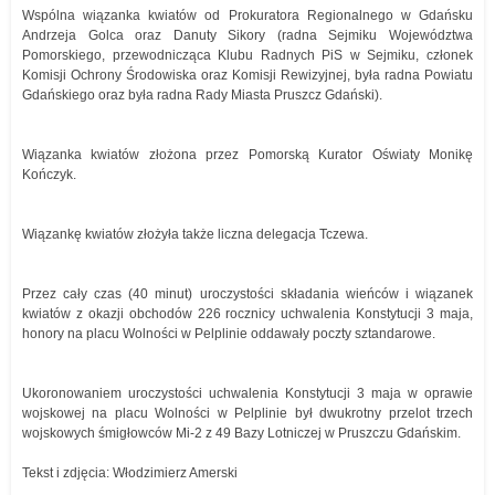
Wspólna wiązanka kwiatów od Prokuratora Regionalnego w Gdańsku
Andrzeja Golca oraz Danuty Sikory (radna Sejmiku Województwa
Pomorskiego, przewodnicząca Klubu Radnych PiS w Sejmiku, członek
Komisji Ochrony Środowiska oraz Komisji Rewizyjnej, była radna Powiatu
Gdańskiego oraz była radna Rady Miasta Pruszcz Gdański).
Wiązanka kwiatów złożona przez Pomorską Kurator Oświaty Monikę
Kończyk.
Wiązankę kwiatów złożyła także liczna delegacja Tczewa.
Przez cały czas (40 minut) uroczystości składania wieńców i wiązanek
kwiatów z okazji obchodów 226 rocznicy uchwalenia Konstytucji 3 maja,
honory na placu Wolności w Pelplinie oddawały poczty sztandarowe.
Ukoronowaniem uroczystości uchwalenia Konstytucji 3 maja w oprawie
wojskowej na placu Wolności w Pelplinie był dwukrotny przelot trzech
wojskowych śmigłowców Mi-2 z 49 Bazy Lotniczej w Pruszczu Gdańskim.
Tekst i zdjęcia: Włodzimierz Amerski