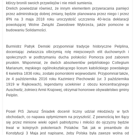
którzy bronili swoich przywilejów i nie mieli sumienia.
Drelich powiedział również, że innym elementem przywracania pamięci
przez administrację dobrej zmiany, będzie planowana przez niego i przez
IPN na 3 maja 2018 roku uroczystość uczczenia 40-lecia deklaracji
powołującej Wolne Związki Zawodowe Wybrzeża, jakże pomocne w
budowaniu Solidarności.
Burmistrz Patryk Demski przypomniał tradycje historyczne Pelplina,
doceniając zwłaszcza olbrzymią rolę miejscowych elit duchownych i
społecznych w podtrzymaniu ducha polskości Pomorza pod zaborem
pruskim. Wspomniał, że dwóch absolwentów pelplińskiego Collegium
Marianum, męskiego ogólnokształcącego liceum katolickiego powstałego
6 kwietnia 1836 roku, zostało pomorskimi wojewodami. Przypomniał także,
że 4 października 2016 roku Kazimierz Piechowski (ur. 3 października
1919 w Rajkowach), legendarny uciekinier z obozu koncentracyjnego
Auschwitz, żołnierz Armii Krajowej, otrzymał honorowe obywatelstwo gminy
Pelplin.
Poseł PiS Janusz Śniadek docenił liczny udział młodzieży w tych
obchodach, co napawa optymizmem na przyszłość. Z pewnością ten tlący
się przez minione wieki ogień patriotyzmu i miłości do ojczyzny będzie
trwał w kolejnych pokoleniach Polaków. Tak jak w preambule do
Konstytucji 3 Maja jest napisane, żeby Polska była zawsze wolna od