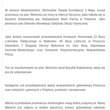
W ramach Wojewódzkich Obchodów Święta Konstytucji 3 Maja, ruszył
przemarsz na plac Wolności po mszy w intencji Ojczyzny, jaka odbyła się w
Bazylice Katedralnej pw. Najświętszej Marii Panny w Pelplinie. Jako
pierwsza szła Orkiestra Morskiego Oddziału Straży Granicznej.
Jako kolejni maszerowali przedstawiciele Kompanii Honorowej 22 Bazy
Lotnictwa Taktycznego w Malborku, 49 Bazy Lotniczej w Pruszczu
Gdańskim, 7 Brygady Obrony Wybrzeża im. Gen. Bryg. Stanisława
Grzmota-Skotnickiego oraz Kompanii Reprezentacyjnej Wojewódzkiej
Policji.
Tuż za mundurowymi na plac Wolności spod Bazyliki Katedralnej udały się
poczty sztandarowe.
Następnie szli przedstawiciele władz wojewódzkich gdańskiego Pomorza
oraz miejskich i gminnych z Pelplina, posłowie i senatorowie.
Wśród uczestników przemarszu dostrzegłem moją dobrą znajomą dr. Marię
Wieloch (na zdjęciu w białym płaszczu), prezes gdańskiego oddziału