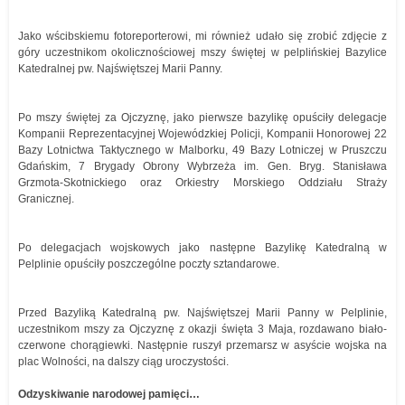
Jako wścibskiemu fotoreporterowi, mi również udało się zrobić zdjęcie z
góry uczestnikom okolicznościowej mszy świętej w pelplińskiej Bazylice
Katedralnej pw. Najświętszej Marii Panny.
Po mszy świętej za Ojczyznę, jako pierwsze bazylikę opuściły delegacje
Kompanii Reprezentacyjnej Wojewódzkiej Policji, Kompanii Honorowej 22
Bazy Lotnictwa Taktycznego w Malborku, 49 Bazy Lotniczej w Pruszczu
Gdańskim, 7 Brygady Obrony Wybrzeża im. Gen. Bryg. Stanisława
Grzmota-Skotnickiego oraz Orkiestry Morskiego Oddziału Straży
Granicznej.
Po delegacjach wojskowych jako następne Bazylikę Katedralną w
Pelplinie opuściły poszczególne poczty sztandarowe.
Przed Bazyliką Katedralną pw. Najświętszej Marii Panny w Pelplinie,
uczestnikom mszy za Ojczyznę z okazji święta 3 Maja, rozdawano biało-
czerwone chorągiewki. Następnie ruszył przemarsz w asyście wojska na
plac Wolności, na dalszy ciąg uroczystości.
Odzyskiwanie narodowej pamięci…