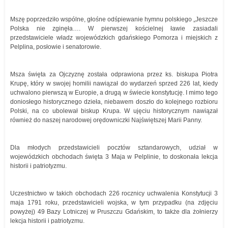
Mszę poprzedziło wspólne, głośne odśpiewanie hymnu polskiego „Jeszcze
Polska nie zginęła…. W pierwszej kościelnej ławie zasiadali
przedstawiciele władz wojewódzkich gdańskiego Pomorza i miejskich z
Pelplina, posłowie i senatorowie.
Msza święta za Ojczyznę została odprawiona przez ks. biskupa Piotra
Krupę, który w swojej homilii nawiązał do wydarzeń sprzed 226 lat, kiedy
uchwalono pierwszą w Europie, a drugą w świecie konstytucję. I mimo tego
doniosłego historycznego dzieła, niebawem doszło do kolejnego rozbioru
Polski, na co ubolewał biskup Krupa. W ujęciu historycznym nawiązał
również do naszej narodowej orędowniczki Najświętszej Marii Panny.
Dla młodych przedstawicieli pocztów sztandarowych, udział w
wojewódzkich obchodach święta 3 Maja w Pelplinie, to doskonała lekcja
historii i patriotyzmu.
Uczestnictwo w takich obchodach 226 rocznicy uchwalenia Konstytucji 3
maja 1791 roku, przedstawicieli wojska, w tym przypadku (na zdjęciu
powyżej) 49 Bazy Lotniczej w Pruszczu Gdańskim, to także dla żołnierzy
lekcja historii i patriotyzmu.