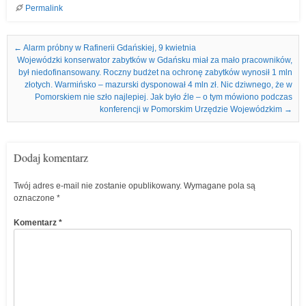
Permalink
Nawigacja we wpisach
←
Alarm próbny w Rafinerii Gdańskiej, 9 kwietnia
Wojewódzki konserwator zabytków w Gdańsku miał za mało pracowników,
był niedofinansowany. Roczny budżet na ochronę zabytków wynosił 1 mln
złotych. Warmińsko – mazurski dysponował 4 mln zł. Nic dziwnego, że w
Pomorskiem nie szło najlepiej. Jak było źle – o tym mówiono podczas
konferencji w Pomorskim Urzędzie Wojewódzkim
→
Dodaj komentarz
Twój adres e-mail nie zostanie opublikowany.
Wymagane pola są
oznaczone
*
Komentarz
*