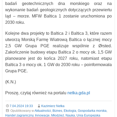
badań geotechnicznych dna morskiego oraz
na
wykonanie badań geologicznych dotyczących przewiertu
ląd – morze. MFW Baltica 1 zostanie uruchomiona po
2030 roku.
Kolejne dwa projekty to Baltica 2 i Baltica 3, które razem
utworzą Morską Farmę Wiatrową Baltica o łącznej mocy
2,5 GW Grupa PGE realizuje wspólnie z Ørsted.
Zakończenie budowy etapu Baltica 2 o mocy ok. 1,5 GW
planowane jest do końca 2027 roku, natomiast etapu
Baltica 3 o mocy ok. 1 GW do 2030 roku – poinformowała
Grupa PGE.
(K.N.)
Proszę, czytaj również na portalu
netka.gda.pl
7.04.2024 19:33
Kazimierz Netka
Opublikowany w
Aktualności
,
Biznes
,
Ekologia
,
Gospodarka morska
,
Handel zagraniczny
,
Innowacje
,
Młodzież
,
Nauka
,
Unia Europejska