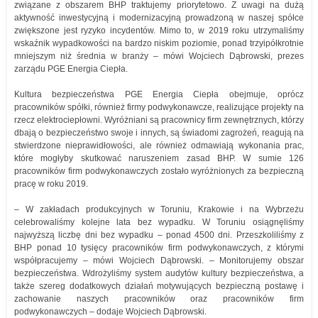
związane z obszarem BHP traktujemy priorytetowo. Z uwagi na dużą
aktywność inwestycyjną i modernizacyjną prowadzoną w naszej spółce
zwiększone jest ryzyko incydentów. Mimo to, w 2019 roku utrzymaliśmy
wskaźnik wypadkowości na bardzo niskim poziomie, ponad trzyipółkrotnie
mniejszym niż średnia w branży – mówi Wojciech Dąbrowski, prezes
zarządu PGE Energia Ciepła.
Kultura bezpieczeństwa PGE Energia Ciepła obejmuje, oprócz
pracowników spółki, również firmy podwykonawcze, realizujące projekty na
rzecz elektrociepłowni. Wyróżniani są pracownicy firm zewnętrznych, którzy
dbają o bezpieczeństwo swoje i innych, są świadomi zagrożeń, reagują na
stwierdzone nieprawidłowości, ale również odmawiają wykonania prac,
które mogłyby skutkować naruszeniem zasad BHP. W sumie 126
pracowników firm podwykonawczych zostało wyróżnionych za bezpieczną
pracę w roku 2019.
– W zakładach produkcyjnych w Toruniu, Krakowie i na Wybrzeżu
celebrowaliśmy kolejne lata bez wypadku. W Toruniu osiągnęliśmy
najwyższą liczbę dni bez wypadku – ponad 4500 dni. Przeszkoliliśmy z
BHP ponad 10 tysięcy pracowników firm podwykonawczych, z którymi
współpracujemy – mówi Wojciech Dąbrowski. – Monitorujemy obszar
bezpieczeństwa. Wdrożyliśmy system audytów kultury bezpieczeństwa, a
także szereg dodatkowych działań motywujących bezpieczną postawę i
zachowanie naszych pracowników oraz pracowników firm
podwykonawczych – dodaje Wojciech Dąbrowski.