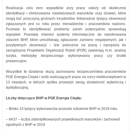
Realizacja celu zero wypadków przy pracy zależy od skutecznej
identyfikacji i eliminowania niewłaściwych warunków oraz działań, które
mogą być przyczyną groźnych incydentów. Kilkanaście tysięcy obserwacji
zgłaszanych jest co roku przez menadżerów i pracowników nadzoru.
Pozwala to identyfikować problemy zanim potencjalnie spowodują
wypadek. Powstały również systemy informatyczne do rejestrowania
zdarzeń BHP, które umożliwiają zgłaszanie zarówno negatywnych, jak i
pozytywnych obserwacji – tzw. polecenia na pracę i narzędzia do
zarządzania Projektami Organizacji Robót (POR) zawierają m.in. analizę
ryzyka, metodykę bezpiecznego wykonywania pracy czy środki
prewencyjne.
Wszystkie te działania służą zachowaniu bezpieczeństwa pracowników
PGE Energia Ciepła i osób realizujących prace na rzecz elektrociepłowni w
13 miastach, w których spółka prowadzi swoją działalność wytwórczą i
dystrybucyjną.
Liczby dotyczące BHP w PGE Energia Ciepła:
– Blisko 10 tysięcy wykonawców przeszło szkolenie BHP w 2019 roku
– 8437 – liczba zidentyfikowanych prawidłowych warunków i zachowań
zgodnych z BHP w 2019