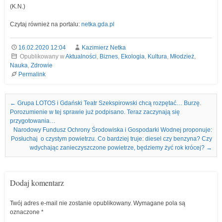
(K.N.)
Czytaj również na portalu:
netka.gda.pl
16.02.2020 12:04
Kazimierz Netka
Opublikowany w
Aktualności
,
Biznes
,
Ekologia
,
Kultura
,
Młodzież
,
Nauka
,
Zdrowie
Permalink
Nawigacja we wpisach
←
Grupa LOTOS i Gdański Teatr Szekspirowski chcą rozpętać… Burzę.
Porozumienie w tej sprawie już podpisano. Teraz zaczynają się
przygotowania…
Narodowy Fundusz Ochrony Środowiska i Gospodarki Wodnej proponuje:
Posłuchaj o czystym powietrzu. Co bardziej truje: diesel czy benzyna? Czy
wdychając zanieczyszczone powietrze, będziemy żyć rok krócej?
→
Dodaj komentarz
Twój adres e-mail nie zostanie opublikowany.
Wymagane pola są
oznaczone
*