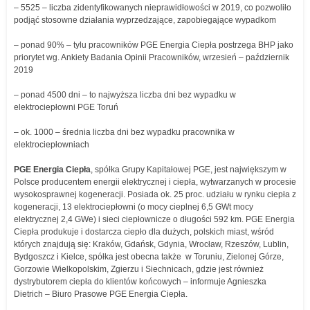
– 5525 – liczba zidentyfikowanych nieprawidłowości w 2019, co pozwoliło
podjąć stosowne działania wyprzedzające, zapobiegające wypadkom
– ponad 90% – tylu pracowników PGE Energia Ciepła postrzega BHP jako
priorytet wg. Ankiety Badania Opinii Pracowników, wrzesień – październik
2019
– ponad 4500 dni – to najwyższa liczba dni bez wypadku w
elektrociepłowni PGE Toruń
– ok. 1000 – średnia liczba dni bez wypadku pracownika w
elektrociepłowniach
PGE Energia Ciepła
, spółka Grupy Kapitałowej PGE, jest największym w
Polsce producentem energii elektrycznej i ciepła, wytwarzanych w procesie
wysokosprawnej kogeneracji. Posiada ok. 25 proc. udziału w rynku ciepła z
kogeneracji, 13 elektrociepłowni (o mocy cieplnej 6,5 GWt mocy
elektrycznej 2,4 GWe) i sieci ciepłownicze o długości 592 km. PGE Energia
Ciepła produkuje i dostarcza ciepło dla dużych, polskich miast, wśród
których znajdują się: Kraków, Gdańsk, Gdynia, Wrocław, Rzeszów, Lublin,
Bydgoszcz i Kielce, spółka jest obecna także w Toruniu, Zielonej Górze,
Gorzowie Wielkopolskim, Zgierzu i Siechnicach, gdzie jest również
dystrybutorem ciepła do klientów końcowych – informuje Agnieszka
Dietrich – Biuro Prasowe PGE Energia Ciepła.