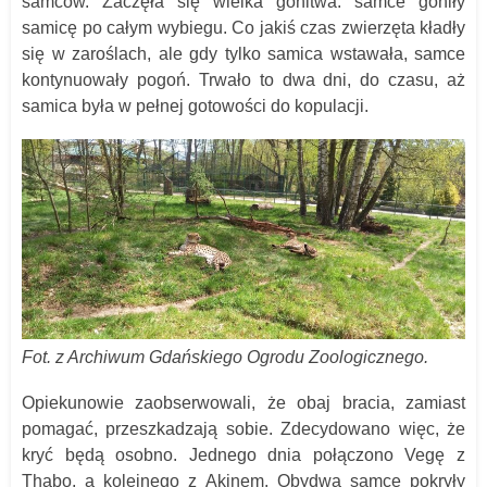
samców. Zaczęła się wielka gonitwa: samce goniły
samicę po całym wybiegu. Co jakiś czas zwierzęta kładły
się w zaroślach, ale gdy tylko samica wstawała, samce
kontynuowały pogoń. Trwało to dwa dni, do czasu, aż
samica była w pełnej gotowości do kopulacji.
Fot. z Archiwum Gdańskiego Ogrodu Zoologicznego.
Opiekunowie zaobserwowali, że obaj bracia, zamiast
pomagać, przeszkadzają sobie. Zdecydowano więc, że
kryć będą osobno. Jednego dnia połączono Vegę z
Thabo, a kolejnego z Akinem. Obydwa samce pokryły