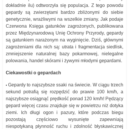
dokładnie ilu) odtworzyła się populacja. Z tego powodu
gepardy są zwierzętami bardzo zbliżonymi do siebie
genetycznie, wrażliwymi na wszelkie zmiany. Jak podaje
Czerwona Księga gatunków zagrożonych, publikowana
przez Międzynarodową Unię Ochrony Przyrody, gepardy
są gatunkiem narażonym na wyginięcie. Dziś, głównymi
zagrożeniami dla nich są: utrata i fragmentacja siedlisk,
zmniejszenie naturalnej bazy pokarmowej, nielegalne
polowania, handel skórami i żywymi młodymi gepardami.
Ciekawostki o gepardach
Gepardy to najszybsze ssaki na świecie. W ciągu trzech
•
sekund potrafią się rozpędzić do prawie 100 km/h, a
najszybsze osiągnąć prędkość ponad 120 km/h! Pędzący
gepard więcej czasu znajduje się w powietrzu niż dotyka
ziemi. Ich długi ogon i pazury, które podczas biegu
pozostają częściowo wysunięte zapewniają
niespotykaną płynność ruchu i zdolność błyskawicznej