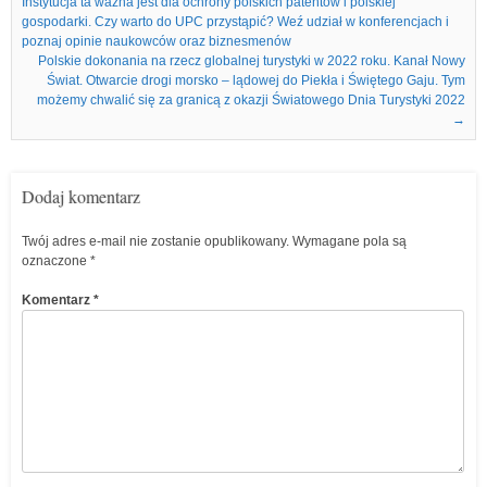
Instytucja ta ważna jest dla ochrony polskich patentów i polskiej
gospodarki. Czy warto do UPC przystąpić? Weź udział w konferencjach i
poznaj opinie naukowców oraz biznesmenów
Polskie dokonania na rzecz globalnej turystyki w 2022 roku. Kanał Nowy
Świat. Otwarcie drogi morsko – lądowej do Piekła i Świętego Gaju. Tym
możemy chwalić się za granicą z okazji Światowego Dnia Turystyki 2022
→
Dodaj komentarz
Twój adres e-mail nie zostanie opublikowany.
Wymagane pola są
oznaczone
*
Komentarz
*