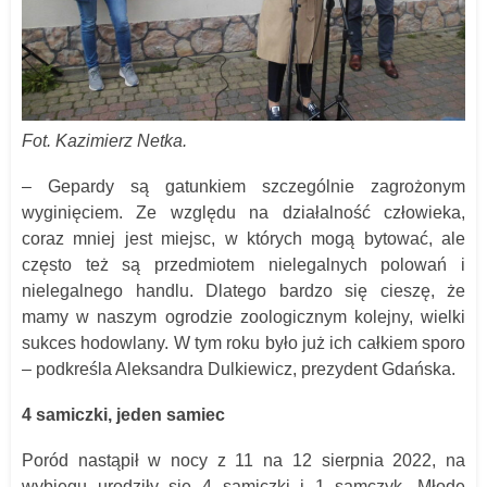
Fot. Kazimierz Netka.
– Gepardy są gatunkiem szczególnie zagrożonym
wyginięciem. Ze względu na działalność człowieka,
coraz mniej jest miejsc, w których mogą bytować, ale
często też są przedmiotem nielegalnych polowań i
nielegalnego handlu. Dlatego bardzo się cieszę, że
mamy w naszym ogrodzie zoologicznym kolejny, wielki
sukces hodowlany. W tym roku było już ich całkiem sporo
– podkreśla Aleksandra Dulkiewicz, prezydent Gdańska.
4 samiczki, jeden samiec
Poród nastąpił w nocy z 11 na 12 sierpnia 2022, na
wybiegu urodziły się 4 samiczki i 1 samczyk. Młode