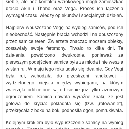
siebie, ale bez kontaktu wzrokowego mogli zamieszkać
bracia Akin i Thabo oraz Vega. Proces ich łączenia
wymagał czasu, wiedzy opiekunów i specjalnych działań.
Najpierw wpuszczano Vegę na wybieg samców, pod ich
nieobecność. Następnie bracia wchodzili na opuszczony
przez samicę teren. Zwierzęta znacząc moczem obiekty,
zostawiały swoje feromony. Trwało to kilka dni. Te
działania powtórzono dwukrotnie, ponieważ za
pierwszym podejściem samica była za młoda i nie weszła
w stan rui. W maju tego roku udało się idealnie. Gdy Vegi
była rui, wchodziła do przestrzeni randkowej –
wydzielonego miejsca między wybiegami, na którym
zwierzęta oddzielone są od siebie już tylko ażurowym
ogrodzeniem. Samica dawała wyraźne znaki, że jest
gotowa do krycia: pokładała się (tzw. „rolowanie”),
przekręcała z boku na bok, podnosiła ogon, pomrukiwała.
Kolejnym krokiem było wypuszczenie samicy na wybieg