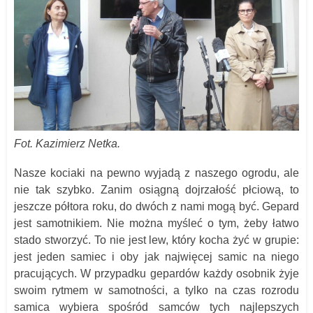
Fot. Kazimierz Netka.
Nasze kociaki na pewno wyjadą z naszego ogrodu, ale
nie tak szybko. Zanim osiągną dojrzałość płciową, to
jeszcze półtora roku, do dwóch z nami mogą być. Gepard
jest samotnikiem. Nie można myśleć o tym, żeby łatwo
stado stworzyć. To nie jest lew, który kocha żyć w grupie:
jest jeden samiec i oby jak najwięcej samic na niego
pracujących. W przypadku gepardów każdy osobnik żyje
swoim rytmem w samotności, a tylko na czas rozrodu
samica wybiera spośród samców tych najlepszych