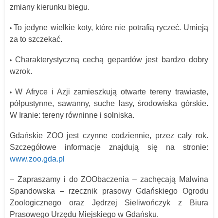
zmiany kierunku biegu.
To jedyne wielkie koty, które nie potrafią ryczeć. Umieją
•
za to szczekać.
Charakterystyczną cechą gepardów jest bardzo dobry
•
wzrok.
W Afryce i Azji zamieszkują otwarte tereny trawiaste,
•
półpustynne, sawanny, suche lasy, środowiska górskie.
W Iranie: tereny równinne i solniska.
Gdańskie ZOO jest czynne codziennie, przez cały rok.
Szczegółowe informacje znajdują się na stronie:
www.zoo.gda.pl
– Zapraszamy i do ZOObaczenia – zachęcają
Malwina
Spandowska – rzecznik prasowy
Gdańskiego Ogrodu
Zoologicznego oraz
Jędrzej Sieliwończyk z Biura
Prasowego
Urzędu Miejskiego w Gdańsku.