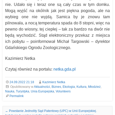
nie. Udało się i teraz one są cały czas w tym domku.
Mogą wyjść na okólnik jak jest piękna pogoda, ale na
wybieg one nie wyjdą. Samica by je znowu tam
pilnowała, a nocą temperatura spada do 8 stopni, więc na
pewno do wiosny, tej ciepłej – tak za bardzo na dwór nie
będą wychodzić. Stąd elektroniczny przekaz z miejsca
ich pobytu – poinformował Michał Targowski – dyrektor
Gdańskiego Ogrodu Zoologicznego.
Kazimierz Netka
Czytaj również na portalu:
netka.gda.pl
24.09.2022 21:18
Kazimierz Netka
Opublikowany w
Aktualności
,
Biznes
,
Ekologia
,
Kultura
,
Młodzież
,
Nauka
,
Turystyka
,
Unia Europejska
,
Volunteers
Permalink
Nawigacja we wpisach
←
Powstanie Jednolity Sąd Patentowy (UPC) w Unii Europejskiej.