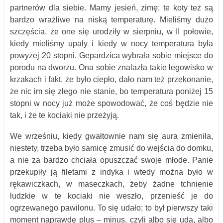
partnerów dla siebie. Mamy jesień, zimę; te koty też są
bardzo wrażliwe na niską temperaturę. Mieliśmy dużo
szczęścia, że one się urodziły w sierpniu, w II połowie,
kiedy mieliśmy upały i kiedy w nocy temperatura była
powyżej 20 stopni. Gepardzica wybrała sobie miejsce do
porodu na dworzu. Ona sobie znalazła takie legowisko w
krzakach i fakt, że było ciepło, dało nam też przekonanie,
że nic im się złego nie stanie, bo temperatura poniżej 15
stopni w nocy już może spowodować, że coś będzie nie
tak, i że te kociaki nie przeżyją.
We wrześniu, kiedy gwałtownie nam się aura zmieniła,
niestety, trzeba było samicę zmusić do wejścia do domku,
a nie za bardzo chciała opuszczać swoje młode. Panie
przekupiły ją filetami z indyka i wtedy można było w
rękawiczkach, w maseczkach, żeby żadne tchnienie
ludzkie w te kociaki nie weszło, przenieść je do
ogrzewanego pawilonu. To się udało; to był pierwszy taki
moment naprawdę plus – minus, czyli albo się uda, albo