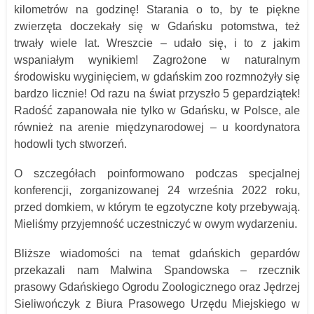
kilometrów na godzinę! Starania o to, by te piękne
zwierzęta doczekały się
w Gdańsku
potomstwa, też
trwały wiele lat. Wreszcie – udało się, i to z jakim
wspaniałym wynikiem! Zagrożone w naturalnym
środowisku wygin
i
ęciem, w gdańskim zoo rozmnożyły się
bardzo licznie! Od raz
u
na świat przyszło 5 gepardziąt
ek
!
Radość zapanowała nie tylko w Gdańsku, w Polsce, ale
również na arenie międzynarodowej – u koordynatora
hodowli tych stworzeń.
O szczegółach poinformowano podczas specjalnej
konferencji, zorganizowanej 24 września 2022 roku,
przed domkiem, w którym te egzotyczne koty przebywają.
Mieliśmy przyjemność uczestniczyć w owym wydarzeniu.
Bliższe wiadomości na temat gdańskich gepardów
przekazali nam
Malwina Spandowska – rzecznik
prasowy
Gdańskiego Ogrodu Zoologicznego oraz
Jędrzej
Sieliwończyk z Biura Prasowego
Urzędu Miejskiego w