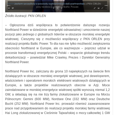
Źródło ilustracji: PKN ORLEN
– Ogłoszona dziś współpraca to potwierdzenie dalszego rozwoju
Northland Power w dziedzinie energetyki odnawialnej i umocnienie naszej
pozycji jako jednego z globalnych liderów w obszarze morskiej energetyki
wiatrowej. Cieszymy się z możliwości współpracy z PKN ORLEN przy
realizacji projektu Baltic Power. To dla nas nie tylko możliwość zwiększenia
obecności Northland w Europie, ale co ważniejsze – poprzez udział w
procesie transformacji energetycznej Polski – wsparcie globalnego trendu
dekarbonizacji – powiedział Mike Crawley, Prezes i Dyrektor Generalny
Northland Power.
Northland Power Inc. zaliczany do grona 10 największych na świecie firm
działających w obszarze morskiej energetyki wiatrowej, jest deweloperem,
właścicielem i operatorem morskich elektrowni wiatrowych działających w
Europie, a także projektów realizowanych obecnie w Azji. Moce
zainstalowane w morskiej energetyce wiatrowej spółki wynoszą niemal 1,2
GW, a składają się na nie trzy farmy zlokalizowane w Europie na Morzu
Północnym: Gemini (600 MW), Nordsee One (332 MW) oraz Deutsche
Bucht (252 MW). Northland Power Inc. prowadzi również zaawansowane
prace nad przygotowaniem do realizacji projektu morskiej farmy wiatrowej
Hai Long zlokalizowanej w Cieśninie Tajwańskiej o mocy całkowitej 1 GW