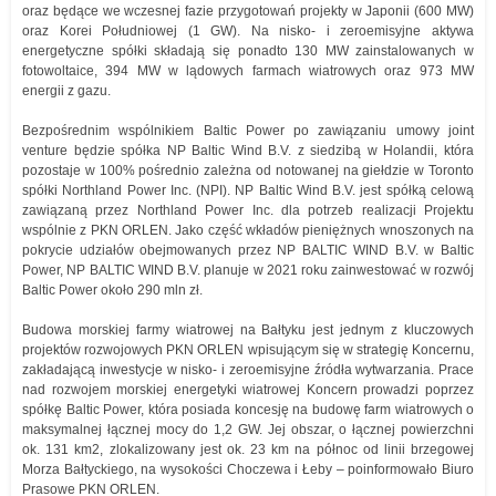
oraz będące we wczesnej fazie przygotowań projekty w Japonii (600 MW)
oraz Korei Południowej (1 GW). Na nisko- i zeroemisyjne aktywa
energetyczne spółki składają się ponadto 130 MW zainstalowanych w
fotowoltaice, 394 MW w lądowych farmach wiatrowych oraz 973 MW
energii z gazu.
Bezpośrednim wspólnikiem Baltic Power po zawiązaniu umowy joint
venture będzie spółka NP Baltic Wind B.V. z siedzibą w Holandii, która
pozostaje w 100% pośrednio zależna od notowanej na giełdzie w Toronto
spółki Northland Power Inc. (NPI). NP Baltic Wind B.V. jest spółką celową
zawiązaną przez Northland Power Inc. dla potrzeb realizacji Projektu
wspólnie z PKN ORLEN. Jako część wkładów pieniężnych wnoszonych na
pokrycie udziałów obejmowanych przez NP BALTIC WIND B.V. w Baltic
Power, NP BALTIC WIND B.V. planuje w 2021 roku zainwestować w rozwój
Baltic Power około 290 mln zł.
Budowa morskiej farmy wiatrowej na Bałtyku jest jednym z kluczowych
projektów rozwojowych PKN ORLEN wpisującym się w strategię Koncernu,
zakładającą inwestycje w nisko- i zeroemisyjne źródła wytwarzania. Prace
nad rozwojem morskiej energetyki wiatrowej Koncern prowadzi poprzez
spółkę Baltic Power, która posiada koncesję na budowę farm wiatrowych o
maksymalnej łącznej mocy do 1,2 GW. Jej obszar, o łącznej powierzchni
ok. 131 km2, zlokalizowany jest ok. 23 km na północ od linii brzegowej
Morza Bałtyckiego, na wysokości Choczewa i Łeby – poinformowało Biuro
Prasowe PKN ORLEN.