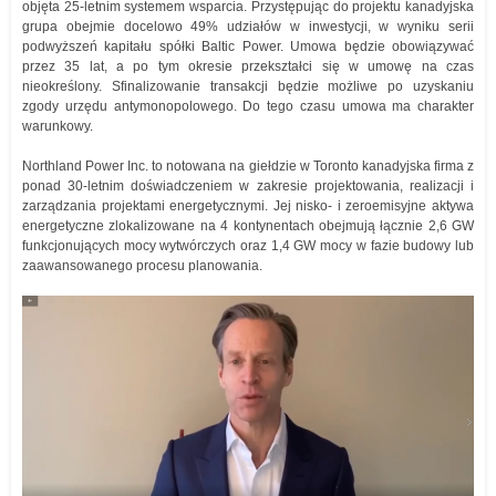
objęta 25-letnim systemem wsparcia. Przystępując do projektu kanadyjska
grupa obejmie docelowo 49% udziałów w inwestycji, w wyniku serii
podwyższeń kapitału spółki Baltic Power. Umowa będzie obowiązywać
przez 35 lat, a po tym okresie przekształci się w umowę na czas
nieokreślony. Sfinalizowanie transakcji będzie możliwe po uzyskaniu
zgody urzędu antymonopolowego. Do tego czasu umowa ma charakter
warunkowy.
Northland Power Inc. to notowana na giełdzie w Toronto kanadyjska firma z
ponad 30-letnim doświadczeniem w zakresie projektowania, realizacji i
zarządzania projektami energetycznymi. Jej nisko- i zeroemisyjne aktywa
energetyczne zlokalizowane na 4 kontynentach obejmują łącznie 2,6 GW
funkcjonujących mocy wytwórczych oraz 1,4 GW mocy w fazie budowy lub
zaawansowanego procesu planowania.