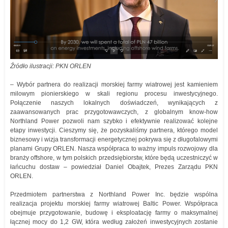
Źródło ilustracji: PKN ORLEN
– Wybór partnera do realizacji morskiej farmy wiatrowej jest kamieniem
milowym pionierskiego w skali regionu procesu inwestycyjnego.
Połączenie naszych lokalnych doświadczeń, wynikających z
zaawansowanych prac przygotowawczych, z globalnym know-how
Northland Power pozwoli nam szybko i efektywnie realizować kolejne
etapy inwestycji. Cieszymy się, że pozyskaliśmy partnera, którego model
biznesowy i wizja transformacji energetycznej pokrywa się z długofalowymi
planami Grupy ORLEN. Nasza współpraca to ważny impuls rozwojowy dla
branży offshore, w tym polskich przedsiębiorstw, które będą uczestniczyć w
łańcuchu dostaw – powiedział Daniel Obajtek, Prezes Zarządu PKN
ORLEN.
Przedmiotem partnerstwa z Northland Power Inc. będzie wspólna
realizacja projektu morskiej farmy wiatrowej Baltic Power. Współpraca
obejmuje przygotowanie, budowę i eksploatację farmy o maksymalnej
łącznej mocy do 1,2 GW, która według założeń inwestycyjnych zostanie