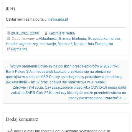
(K.N.)
Czytaj również na portalu:
netka.gda.pl
29.01.2021 22:00
Kazimierz Netka
Opublikowany w
Aktualności
,
Biznes
,
Ekologia
,
Gospodarka morska
,
Handel zagraniczny
,
Innowacje
,
Młodzież
,
Nauka
,
Unia Europejska
Permalink
Nawigacja we wpisach
←
Wpływ pandemii Covid-19 na polskich przedsiębiorców w 2020 roku.
Bank Pekao S.A.: niedostatek kapitału przekłada się na obniżenie
nastrojów w sektorze MŚP. Polscy przedsiębiorcy potraktowali pandemię
jak katastrofę – aż 57 proc. obawia się bankructwa w jej wyniku
Zdrowie i styl życia. Czy zaszczepieni przeciwko COVID-19 mogą dalej
zakażać SARS-CoV-2? Kaszel czy kichnięcie może przenieść wirusa na
osoby nieszczepione i zarażać je
→
Dodaj komentarz
Twój adres e-mail nie zostanie opublikowany.
Wymagane pola są