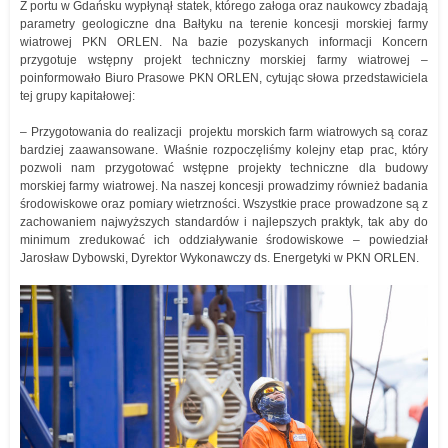
Z portu w Gdańsku wypłynął statek, którego załoga oraz naukowcy zbadają
parametry geologiczne dna Bałtyku na terenie koncesji morskiej farmy
wiatrowej PKN ORLEN. Na bazie pozyskanych informacji Koncern
przygotuje wstępny projekt techniczny morskiej farmy wiatrowej –
poinformowało Biuro Prasowe PKN ORLEN, cytując słowa przedstawiciela
tej grupy kapitałowej:
– Przygotowania do realizacji projektu morskich farm wiatrowych są coraz
bardziej zaawansowane. Właśnie rozpoczęliśmy kolejny etap prac, który
pozwoli nam przygotować wstępne projekty techniczne dla budowy
morskiej farmy wiatrowej. Na naszej koncesji prowadzimy również badania
środowiskowe oraz pomiary wietrzności. Wszystkie prace prowadzone są z
zachowaniem najwyższych standardów i najlepszych praktyk, tak aby do
minimum zredukować ich oddziaływanie środowiskowe – powiedział
Jarosław Dybowski, Dyrektor Wykonawczy ds. Energetyki w PKN ORLEN.