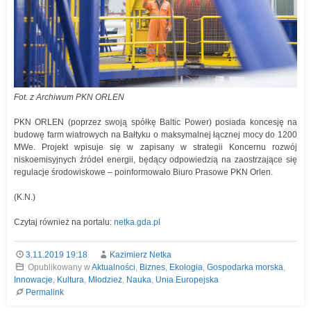
Fot. z Archiwum PKN ORLEN
PKN ORLEN (poprzez swoją spółkę Baltic Power) posiada koncesję na
budowę farm wiatrowych na Bałtyku o maksymalnej łącznej mocy do 1200
MWe. Projekt wpisuje się w zapisany w strategii Koncernu rozwój
niskoemisyjnych źródeł energii, będący odpowiedzią na zaostrzające się
regulacje środowiskowe – poinformowało Biuro Prasowe PKN Orlen.
(K.N.)
Czytaj również na portalu:
netka.gda.pl
3.11.2019 19:18
Kazimierz Netka
Opublikowany w
Aktualności
,
Biznes
,
Ekologia
,
Gospodarka morska
,
Innowacje
,
Kultura
,
Młodzież
,
Nauka
,
Unia Europejska
Permalink