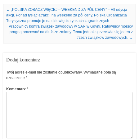
Nawigacja we wpisach
←
„POLSKA ZOBACZ WIĘCEJ – WEEKEND ZA PÓŁ CENY” – VII edycja
akcji. Ponad tysiąc atrakcji na weekend za pół ceny. Polska Organizacja
Turystyczna promuje je na dziewięciu rynkach zagranicznych.
Pracownicy kontra związek zawodowy w SAR w Gdyni. Ratownicy morscy
pragną pracować na dłuższe zmiany. Temu jednak sprzeciwia się jeden z
trzech związków zawodowych.
→
Dodaj komentarz
Twój adres e-mail nie zostanie opublikowany.
Wymagane pola są
oznaczone
*
Komentarz
*