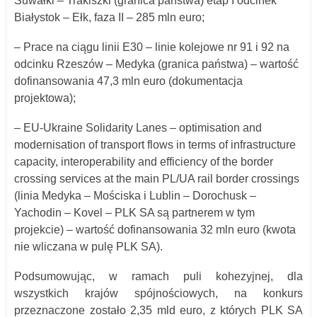
Suwałki – Trakiszki (granica państwa) etap I odcinek
Białystok – Ełk, faza II – 285 mln euro;
– Prace na ciągu linii E30 – linie kolejowe nr 91 i 92 na
odcinku Rzeszów – Medyka (granica państwa) – wartość
dofinansowania 47,3 mln euro (dokumentacja
projektowa);
– EU-Ukraine Solidarity Lanes – optimisation and
modernisation of transport flows in terms of infrastructure
capacity, interoperability and efficiency of the border
crossing services at the main PL/UA rail border crossings
(linia Medyka – Mościska i Lublin – Dorochusk –
Yachodin – Kovel – PLK SA są partnerem w tym
projekcie) – wartość dofinansowania 32 mln euro (kwota
nie wliczana w pulę PLK SA).
Podsumowując, w ramach puli kohezyjnej, dla
wszystkich krajów spójnościowych, na konkurs
przeznaczone zostało 2,35 mld euro, z których PLK SA