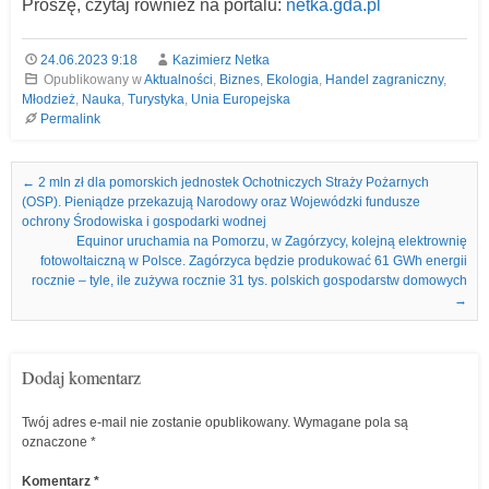
Proszę, czytaj również na portalu:
netka.gda.pl
24.06.2023 9:18
Kazimierz Netka
Opublikowany w
Aktualności
,
Biznes
,
Ekologia
,
Handel zagraniczny
,
Młodzież
,
Nauka
,
Turystyka
,
Unia Europejska
Permalink
Nawigacja we wpisach
←
2 mln zł dla pomorskich jednostek Ochotniczych Straży Pożarnych
(OSP). Pieniądze przekazują Narodowy oraz Wojewódzki fundusze
ochrony Środowiska i gospodarki wodnej
Equinor uruchamia na Pomorzu, w Zagórzycy, kolejną elektrownię
fotowoltaiczną w Polsce. Zagórzyca będzie produkować 61 GWh energii
rocznie – tyle, ile zużywa rocznie 31 tys. polskich gospodarstw domowych
→
Dodaj komentarz
Twój adres e-mail nie zostanie opublikowany.
Wymagane pola są
oznaczone
*
Komentarz
*