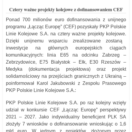
Cztery ważne projekty kolejowe z dofinansowaniem CEF
Ponad 700 milionów euro dofinansowania z
unijnego
programu „Łącząc Europę” (CEF)
pozyskały PKP Polskie
Linie Kolejowe S.A. na cztery ważne projekty kolejowe.
Dzięki unijnemu wsparciu zrealizowane zostaną
inwestycje na głównych europejskich ciągach
komunikacyjnych: linia E65 na odcinku Zabrzeg –
Zebrzydowice, E75 Białystok – Ełk, E30 Rzeszów –
Medyka (dokumentacja projektowa) oraz projekt
solidarnościowy na przejściach granicznych z Ukrainą –
poinformował Karol Jakubowski z Zespołu Prasowego
PKP Polskie Linie Kolejowe S.A.:
PKP Polskie Linie Kolejowe S.A. po raz kolejny wzięły
udział w konkursie CEF „Łącząc Europę” perspektywy
2021 – 2027. Jako indywidualny beneficjent PLK SA
złożyły 7 wniosków o dofinansowanie wnioskując o 1,6
mld euro. W jednym z projektów, złożonym przez