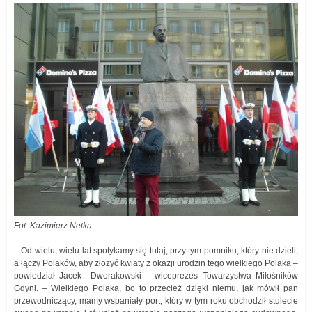
Fot. Kazimierz Netka.
– Od wielu, wielu lat spotykamy się tutaj, przy tym pomniku, który nie dzieli,
a łączy Polaków, aby złożyć kwiaty z okazji urodzin tego wielkiego Polaka –
powiedział Jacek Dworakowski – wiceprezes Towarzystwa Miłośników
Gdyni. – Wielkiego Polaka, bo to przecież dzięki niemu, jak mówił pan
przewodniczący, mamy wspaniały port, który w tym roku obchodził stulecie