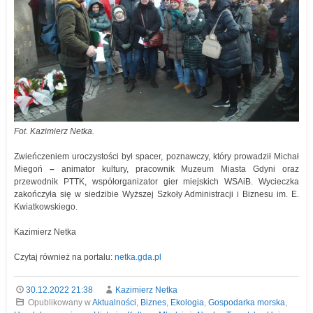
Fot. Kazimierz Netka.
Zwieńczeniem uroczystości był spacer, poznawczy, który prowadził Michał
Miegoń
–
animator kultury, pracownik Muzeum Miasta Gdyni oraz
przewodnik PTTK, współorganizator gier miejskich WSAiB. Wycieczka
zakończyła się w siedzibie Wyższej Szkoły Administracji i Biznesu im. E.
Kwiatkowskiego.
Kazimierz Netka
Czytaj również na portalu:
netka.gda.pl
30.12.2022 21:38
Kazimierz Netka
Opublikowany w
Aktualności
,
Biznes
,
Ekologia
,
Gospodarka morska
,