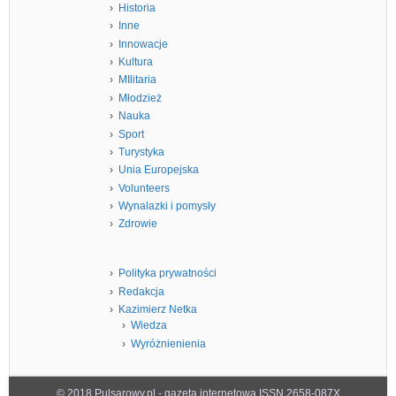
Historia
Inne
Innowacje
Kultura
MIlitaria
Młodzież
Nauka
Sport
Turystyka
Unia Europejska
Volunteers
Wynalazki i pomysły
Zdrowie
Polityka prywatności
Redakcja
Kazimierz Netka
Wiedza
Wyróżnienienia
© 2018 Pulsarowy.pl - gazeta internetowa ISSN 2658-087X