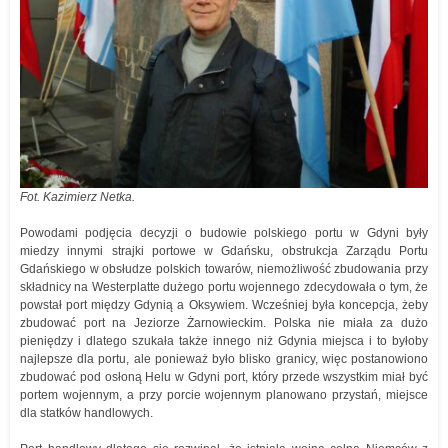
Fot. Kazimierz Netka.
Powodami podjęcia decyzji o budowie polskiego portu w Gdyni były
miedzy innymi strajki portowe w Gdańsku, obstrukcja Zarządu Portu
Gdańskiego w obsłudze polskich towarów, niemożliwość zbudowania przy
składnicy na Westerplatte dużego portu wojennego zdecydowała o tym, że
powstał port między Gdynią a Oksywiem. Wcześniej była koncepcja, żeby
zbudować port na Jeziorze Żarnowieckim. Polska nie miała za dużo
pieniędzy i dlatego szukała także innego niż Gdynia miejsca i to byłoby
najlepsze dla portu, ale ponieważ było blisko granicy, więc postanowiono
zbudować pod osłoną Helu w Gdyni port, który przede wszystkim miał być
portem wojennym, a przy porcie wojennym planowano przystań, miejsce
dla statków handlowych.