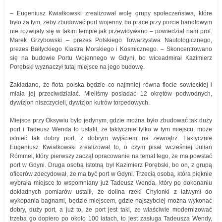
– Eugeniusz Kwiatkowski zrealizował wolę grupy społeczeństwa, które
było za tym, żeby zbudować port wojenny, bo prace przy porcie handlowym
nie rozwijały się w takim tempie jak przewidywano – powiedział nam prof.
Marek Grzybowski – prezes Polskiego Towarzystwa Nautologicznego,
prezes Bałtyckiego Klastra Morskiego i Kosmicznego. – Skoncentrowano
się na budowie Portu Wojennego w Gdyni, bo wiceadmirał Kazimierz
Porębski wyznaczył tutaj miejsce na jego budowę.
Zakładano, że flota polska będzie co najmniej równa flocie sowieckiej i
miała jej przeciwdziałać. Mieliśmy posiadać 12 okrętów podwodnych,
dywizjon niszczycieli, dywizjon kutrów torpedowych.
Miejsce przy Oksywiu było jedynym, gdzie można było zbudować tak duży
port i Tadeusz Wenda to ustalił, że faktycznie tylko w tym miejscu, może
istnieć tak dobry port, z dobrym wyjściem na zewnątrz. Faktycznie
Eugeniusz Kwiatkowski zrealizował to, o czym pisał wcześniej Julian
Rómmel, który pierwszy zaczął opracowanie na temat tego, że ma powstać
port w Gdyni. Druga osobą istotną był Kazimierz Porębski, bo on, z grupą
oficerów zdecydował, że ma być port w Gdyni. Trzecią osobą, która pięknie
wybrała miejsce to wspomniany już Tadeusz Wenda, który po dokonaniu
dokładnych pomiarów ustalił, że dolina rzeki Chylonki z łatwymi do
wykopania bagnami, będzie miejscem, gdzie najszybciej można wykonać
dobry, duży port, a już to, że port jest taki, ze właściwie modernizować
trzeba go dopiero po około 100 latach, to jest zasługa Tadeusza Wendy,