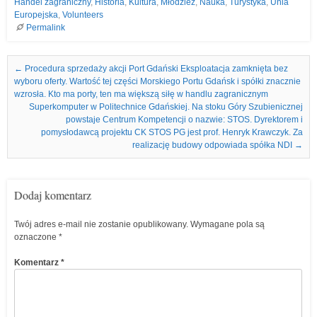
Handel zagraniczny
,
Historia
,
Kultura
,
Młodzież
,
Nauka
,
Turystyka
,
Unia
Europejska
,
Volunteers
Permalink
Nawigacja we wpisach
←
Procedura sprzedaży akcji Port Gdański Eksploatacja zamknięta bez
wyboru oferty. Wartość tej części Morskiego Portu Gdańsk i spółki znacznie
wzrosła. Kto ma porty, ten ma większą siłę w handlu zagranicznym
Superkomputer w Politechnice Gdańskiej. Na stoku Góry Szubienicznej
powstaje Centrum Kompetencji o nazwie: STOS. Dyrektorem i
pomysłodawcą projektu CK STOS PG jest prof. Henryk Krawczyk. Za
realizację budowy odpowiada spółka NDI
→
Dodaj komentarz
Twój adres e-mail nie zostanie opublikowany.
Wymagane pola są
oznaczone
*
Komentarz
*