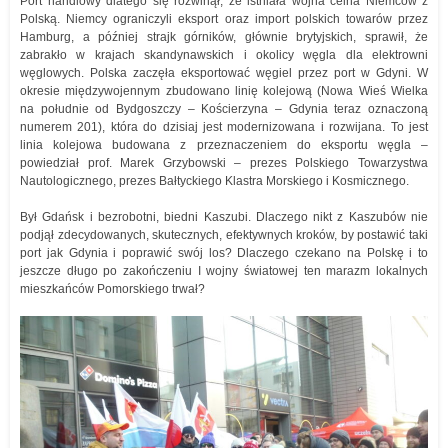
Port handlowy dlatego się rozwinął, że istniała wojna celna Niemców z
Polską. Niemcy ograniczyli eksport oraz import polskich towarów przez
Hamburg, a później strajk górników, głównie brytyjskich, sprawił, że
zabrakło w krajach skandynawskich i okolicy węgla dla elektrowni
węglowych. Polska zaczęła eksportować węgiel przez port w Gdyni. W
okresie międzywojennym zbudowano linię kolejową (Nowa Wieś Wielka
na południe od Bydgoszczy – Kościerzyna – Gdynia teraz oznaczoną
numerem 201), która do dzisiaj jest modernizowana i rozwijana. To jest
linia kolejowa budowana z przeznaczeniem do eksportu węgla –
powiedział prof. Marek Grzybowski – prezes Polskiego Towarzystwa
Nautologicznego, prezes Bałtyckiego Klastra Morskiego i Kosmicznego.
Był Gdańsk i bezrobotni, biedni Kaszubi. Dlaczego nikt z Kaszubów nie
podjął zdecydowanych, skutecznych, efektywnych kroków, by postawić taki
port jak Gdynia i poprawić swój los? Dlaczego czekano na Polskę i to
jeszcze długo po zakończeniu I wojny światowej ten marazm lokalnych
mieszkańców Pomorskiego trwał?