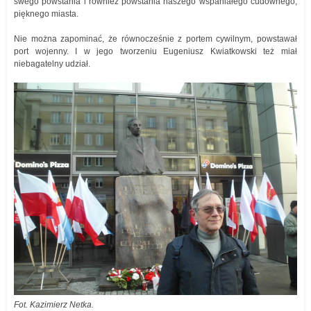
swego powstania i również powstania naszego wspaniałego cudownego,
pięknego miasta.
Nie można zapominać, że równocześnie z portem cywilnym, powstawał
port wojenny. I w jego tworzeniu Eugeniusz Kwiatkowski też miał
niebagatelny udział.
Fot. Kazimierz Netka.