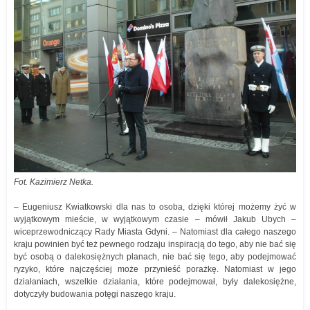
Fot. Kazimierz Netka.
– Eugeniusz Kwiatkowski dla nas to osoba, dzięki której możemy żyć w
wyjątkowym mieście, w wyjątkowym czasie – mówił Jakub Ubych –
wiceprzewodniczący Rady Miasta Gdyni. – Natomiast dla całego naszego
kraju powinien być też pewnego rodzaju inspiracją do tego, aby nie bać się
być osobą o dalekosiężnych planach, nie bać się tego, aby podejmować
ryzyko, które najczęściej może przynieść porażkę. Natomiast w jego
działaniach, wszelkie działania, które podejmował, były dalekosiężne,
dotyczyły budowania potęgi naszego kraju.