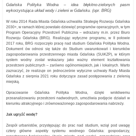
Gdańska Polityka Wodna – idea błękitno-zielonych pasm
wykorzystująca układ wody i zieleni w Gdańsku. (opr. BRG)
W roku 2014 Rada Miasta Gdańska uchwaliła Strategię Rozwoju Gdańska
2030+, w ramach której powstało dziewięć programów operacyjnych, w tym
Program Operacyjny Przestrzeń Publiczna – wdrażany m.in. przez Biuro
Rozwoju Gdańska (BRG). Realizując wytyczne programu, w II połowie
2017 roku, BRG rozpoczęło pracę nad studium Gdańska Polityka Wodna.
Dokument ów odnosi się także do Studium uwarunkowań i kierunków
zagospodarowania przestrzennego miasta Gdańska (SUiKZP), w którym
system wodny został wskazany jako ważny element kształtowania
przestrzeni publicznych – zarówno ogólnomiejskich, jak i lokalnych. Warto
zaznaczyć, że realizuje on jednocześnie wytyczne uchwały Rady Miasta
Gdańska z sierpnia 2021 roku dotyczące zasad postępowania z zielenią
miejską.
Opracowanie Gdańska Polityka Wodna, dzięki wnikliwemu
przeanalizowaniu przestrzeni nadwodnych, umożliwia podjęcie działań w
kierunku atrakcyjnego i zrównoważonego zagospodarowania nabrzeży.
Jak ugryźć wodę?
Zespół urbanistów, przystępując do prac nad studium, wziął pod uwagę
cztery główne aspekty systemu wodnego Gdańska: gospodarczy,