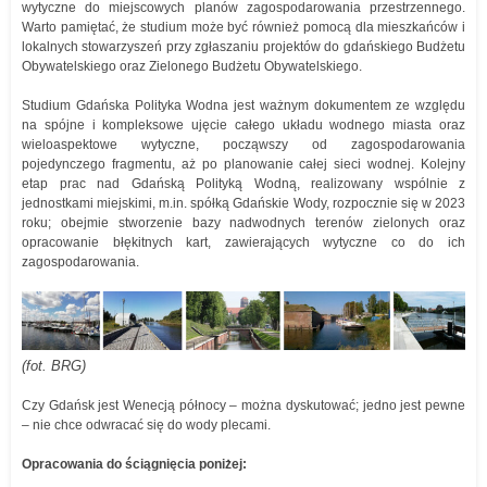
wytyczne do miejscowych planów zagospodarowania przestrzennego.
Warto pamiętać, że studium może być również pomocą dla mieszkańców i
lokalnych stowarzyszeń przy zgłaszaniu projektów do gdańskiego Budżetu
Obywatelskiego oraz Zielonego Budżetu Obywatelskiego.
Studium Gdańska Polityka Wodna jest ważnym dokumentem ze względu
na spójne i kompleksowe ujęcie całego układu wodnego miasta oraz
wieloaspektowe wytyczne, począwszy od zagospodarowania
pojedynczego fragmentu, aż po planowanie całej sieci wodnej. Kolejny
etap prac nad Gdańską Polityką Wodną, realizowany wspólnie z
jednostkami miejskimi, m.in. spółką Gdańskie Wody, rozpocznie się w 2023
roku; obejmie stworzenie bazy nadwodnych terenów zielonych oraz
opracowanie błękitnych kart, zawierających wytyczne co do ich
zagospodarowania.
(fot. BRG)
Czy Gdańsk jest Wenecją północy – można dyskutować; jedno jest pewne
– nie chce odwracać się do wody plecami.
Opracowania do ściągnięcia poniżej: