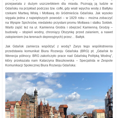
przejawiała z dużym uszczerbkiem dla miasta. Poznają ją ludzie w
Gdańsku na przykład podczas tzw. cofki, gdy wiatr wpycha wodę z Bałtyku
rzekami Martwą Wisłą i Motławą do śródmieścia Gdańska. Jak wysoko
sięgała jedna z największych powodzi – w 1829 roku – można zobaczyć
na Wyspie Spichrzów, niedaleko przystani promu Motława i statku Sołdek.
Warto zajść też na ul. Kamienna Grobla i obejrzeć Kamienną Grodzę –
budowlę – stopień wodny, chroniący Olszynkę przed zalaniem, a nawet
zatopieniem (na terenach depresyjnych) przez… Bałtyk.
Jak Gdańsk zamierza współżyć z wodą? Zarys tego współistnienia
przedstawia komunikat Biura Rozwoju Gdańska (BRG) pt. „Gdańsk to
Wenecja północy. BRG zakończyło prace nad Gdańską Polityką Wodną”,
który przekazała nam Katarzyna Błaszkowska – Specjalista w Zespole
Komunikacji Społecznej Biura Rozwoju Gdańska: