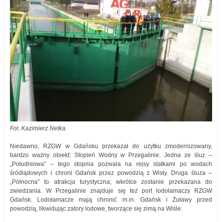
Fot. Kazimierz Netka.
Niedawno, RZGW w Gdańsku przekazał do użytku zmodernizowany,
bardzo ważny obiekt: Stopień Wodny w Przegalinie. Jedna ze śluz –
„Południowa” – tego stopnia pozwala na rejsy statkami po wodach
śródlądowych i chroni Gdańsk przez powodzią z Wisły. Druga śluza –
„Północna” to atrakcja turystyczna; wkrótce zostanie przekazana do
zwiedzania. W Przegalinie znajduje się też port lodołamaczy RZGW
Gdańsk. Lodołamacze mają chronić m.in. Gdańsk i Żuławy przed
powodzią, likwidując zatory lodowe, tworzące się zimą na Wiśle.