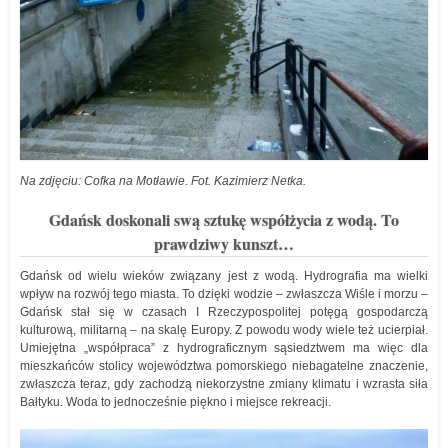
Na zdjęciu: Cofka na Motławie. Fot. Kazimierz Netka.
Gdańsk doskonali swą sztukę współżycia z wodą. To
prawdziwy kunszt…
Gdańsk od wielu wieków związany jest z wodą. Hydrografia ma wielki
wpływ na rozwój tego miasta. To dzięki wodzie – zwłaszcza Wiśle i morzu –
Gdańsk stał się w czasach I Rzeczypospolitej potęgą gospodarczą
kulturową, militarną – na skalę Europy. Z powodu wody wiele też ucierpiał.
Umiejętna „współpraca” z hydrograficznym sąsiedztwem ma więc dla
mieszkańców stolicy województwa pomorskiego niebagatelne znaczenie,
zwłaszcza teraz, gdy zachodzą niekorzystne zmiany klimatu i wzrasta siła
Bałtyku. Woda to jednocześnie piękno i miejsce rekreacji.