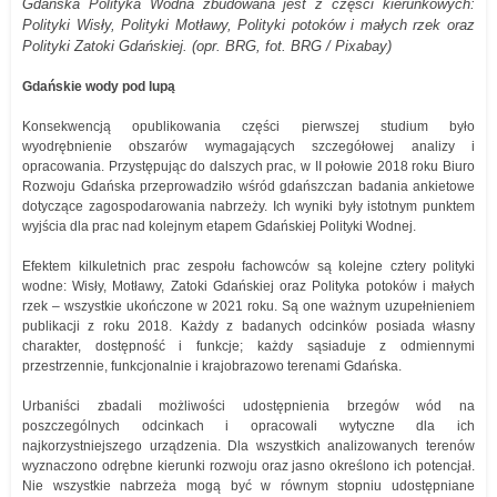
Gdańska Polityka Wodna zbudowana jest z części kierunkowych:
Polityki Wisły, Polityki Motławy, Polityki potoków i małych rzek oraz
Polityki Zatoki Gdańskiej. (opr. BRG, fot. BRG / Pixabay)
Gdańskie wody pod lupą
Konsekwencją opublikowania części pierwszej studium było
wyodrębnienie obszarów wymagających szczegółowej analizy i
opracowania. Przystępując do dalszych prac, w II połowie 2018 roku Biuro
Rozwoju Gdańska przeprowadziło wśród gdańszczan badania ankietowe
dotyczące zagospodarowania nabrzeży. Ich wyniki były istotnym punktem
wyjścia dla prac nad kolejnym etapem Gdańskiej Polityki Wodnej.
Efektem kilkuletnich prac zespołu fachowców są kolejne cztery polityki
wodne: Wisły, Motławy, Zatoki Gdańskiej oraz Polityka potoków i małych
rzek – wszystkie ukończone w 2021 roku. Są one ważnym uzupełnieniem
publikacji z roku 2018. Każdy z badanych odcinków posiada własny
charakter, dostępność i funkcje; każdy sąsiaduje z odmiennymi
przestrzennie, funkcjonalnie i krajobrazowo terenami Gdańska.
Urbaniści zbadali możliwości udostępnienia brzegów wód na
poszczególnych odcinkach i opracowali wytyczne dla ich
najkorzystniejszego urządzenia. Dla wszystkich analizowanych terenów
wyznaczono odrębne kierunki rozwoju oraz jasno określono ich potencjał.
Nie wszystkie nabrzeża mogą być w równym stopniu udostępniane