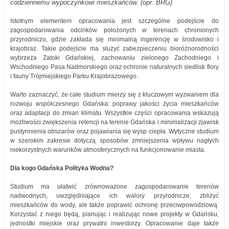
codziennemu wypoczynkowi mieszkańców. (opr. BRG)
Istotnym elementem opracowania jest szczególne podejście do
zagospodarowania odcinków położonych w terenach chronionych
przyrodniczo, gdzie zakłada się minimalną ingerencję w środowisko i
krajobraz. Takie podejście ma służyć zabezpieczeniu bioróżnorodności
wybrzeża Zatoki Gdańskiej, zachowaniu zielonego Zachodniego i
Wschodniego Pasa Nadmorskiego oraz ochronie naturalnych siedlisk flory
i fauny Trójmiejskiego Parku Krajobrazowego.
Warto zaznaczyć, że całe studium mierzy się z kluczowym wyzwaniem dla
rozwoju współczesnego Gdańska: poprawy jakości życia mieszkańców
oraz adaptacji do zmian klimatu. Wszystkie części opracowania wskazują
możliwości zwiększenia retencji na terenie Gdańska i minimalizacji zjawisk
pustynnienia obszarów oraz pojawiania się wysp ciepła. Wytyczne studium
w szerokim zakresie dotyczą sposobów zmniejszenia wpływu nagłych
niekorzystnych warunków atmosferycznych na funkcjonowanie miasta.
Dla kogo Gdańska Polityka Wodna?
Studium ma ułatwić zrównoważone zagospodarowanie terenów
nadwodnych, uwzględniające ich walory przyrodnicze, zbliżyć
mieszkańców do wody, ale także poprawić ochronę przeciwpowodziową.
Korzystać z niego będą, planując i realizując nowe projekty w Gdańsku,
jednostki miejskie oraz prywatni inwestorzy. Opracowanie daje także