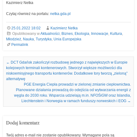
Kazimierz Netka
Czytaj również na portalu:
netka.gda.pl
25.01.2022 18:02
Kazimierz Netka
Opublikowany w
Aktualności
,
Biznes
,
Ekologia
,
Innowacje
,
Kultura
,
Młodzież
,
Nauka
,
Turystyka
,
Unia Europejska
Permalink
Nawigacja we wpisach
←
DCT Gdańsk zakończył rozbudowę jednego z największych w Europie
kolejowych terminali kontenerowych. Stworzył większe możliwości dla
niskoemisyjnego transportu kontenerów. Dodatkowe tory tworzą „zieloną”
alternatywę
PGE Energia Ciepła prowadzi w zielonej zmianie ciepłownictwa.
Planowane działania prowadzą do odejścia od wytwarzania energii z
węgla do 2030 roku. Wsparcia udzielają m.in. NFOŚiGW oraz Islandia,
Liechtenstein i Norwegia w ramach funduszy norweskich i EOG
→
Dodaj komentarz
Twój adres e-mail nie zostanie opublikowany.
Wymagane pola są