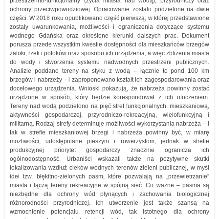
przestrzenno-funkcjonalny (życia miasta nad wodą), przyrodniczy oraz
ochrony przeciwpowodziowej. Opracowanie zostało podzielone na dwie
części. W 2018 roku opublikowano część pierwszą, w której przedstawione
zostały uwarunkowania, możliwości i ograniczenia dotyczące systemu
wodnego Gdańska oraz określone kierunki dalszych prac. Dokument
porusza przede wszystkim kwestie dostępności dla mieszkańców brzegów
zatoki, rzek i potoków oraz sposobu ich urządzenia, a więc zbliżenia miasta
do wody i stworzenia systemu nadwodnych przestrzeni publicznych.
Analizie poddano tereny na styku z wodą – łącznie to pond 100 km
brzegów i nabrzeży – i zaproponowano kształt ich zagospodarowania oraz
docelowego urządzenia. Wnioski pokazują, że nabrzeża powinny zostać
urządzone w sposób, który będzie korespondował z ich otoczeniem.
Tereny nad wodą podzielono na pięć stref funkcjonalnych: mieszkaniową,
aktywności gospodarczej, przyrodniczo-rekreacyjną, wielofunkcyjną i
militarną. Rodzaj strefy determinuje możliwości wykorzystania nabrzeża – i
tak w strefie mieszkaniowej brzegi i nabrzeża powinny być, w miarę
możliwości, udostępniane pieszym i rowerzystom, jednak w strefie
produkcyjnej priorytet gospodarczy znacznie ogranicza ich
ogólnodostępność. Urbaniści wskazali także na pozytywne skutki
lokalizowania wzdłuż cieków wodnych terenów zieleni publicznej, w myśl
idei tzw. błękitno-zielonych pasm, które pozwalają na „przewietrzanie”
miasta i łączą tereny rekreacyjne w spójną sieć. Co ważne – pasma są
niezbędne dla ochrony wód płynących i zachowania biologicznej
różnorodności przyrodniczej. Ich utworzenie jest także szansą na
wzmocnienie potencjału retencji wód, tak istotnego dla ochrony