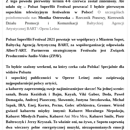
Z tego powodu pierwotny termin 4-6 czerwca został zmieniony. Ale
udało się – Polsat SuperHit Festiwal powraca! I będzie pierwszym
sopockim telewizyjnym festiwalem w Polsce!
O szczegółach
poinformowała nas
Monika Ostrowska –
Rzecznik Prasowy, Kierownik
Działu Promocji i Komunikacji
Bałtyckiej Agencji
Artystycznej
BART \ Opera Leśna:
Polsat SuperHit Festiwal 2021 powstaje we współpracy z Miastem Sopot,
Bałtycką Agencją Artystyczną BART, za współorganizację odpowiada
AlberT-ART. Partnerem strategicznym Festiwalu jest Związek
Producentów Audio-Video (ZPAV).
To będzie szalony weekend, na który czeka cała Polska! Specjalnie dla
widzów Polsatu
i sopockiej publiczności w Operze Leśnej znów zaśpiewają
najpopularniejsi polscy artyści,
a kabarety zaprezentują swoje najśmieszniejsze skecze! Na jednej scenie:
sanah, Beata Kozidrak i Bajm, Kayah, Viki Gabor, Doda, Paweł
Domagała, Andrzej Piaseczny, Sławomir, Justyna Steczkowska, Michał
Szpak, IRA, Enej, Kortez, Pectus, Golec uOrkiestra, Gromee. Wśród
gwiazd kabaretu między innymi: Kabaret Moralnego Niepokoju,
Kabaret Młodych Panów, Kabaret
Ani Mru Mru,
Kabaret Smile, Piotr
Bałtroczyk i Jerzy Kryszak. To właśnie oni, na żywo, z Sopotu zapewnią
dwa wieczory pełne energetycznej muzyki, niezapomnianych emocji