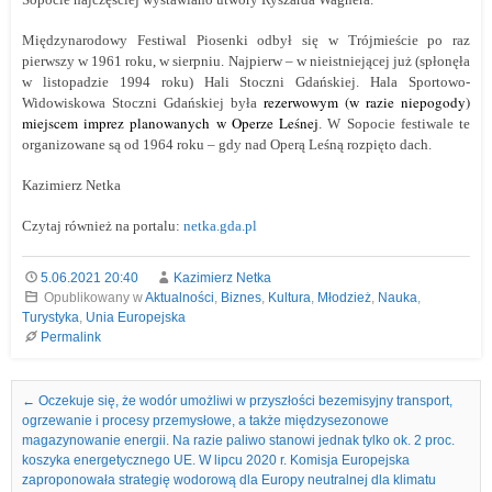
Międzynarodowy Festiwal Piosenki odbył się w Trójmieście po raz
pierwszy w 1961 roku, w sierpniu. Najpierw – w nieistniejącej już (spłonęła
w listopadzie 1994 roku) Hali Stoczni Gdańskiej. Hala Sportowo-
rezerwowym (w razie niepogody)
Widowiskowa Stoczni Gdańskiej była
miejscem imprez planowanych w Operze Leśnej
. W Sopocie festiwale te
organizowane są od 1964 roku – gdy nad Operą Leśną rozpięto dach.
Kazimierz Netka
Czytaj również na portalu:
netka.gda.pl
5.06.2021 20:40
Kazimierz Netka
Opublikowany w
Aktualności
,
Biznes
,
Kultura
,
Młodzież
,
Nauka
,
Turystyka
,
Unia Europejska
Permalink
Nawigacja we wpisach
←
Oczekuje się, że wodór umożliwi w przyszłości bezemisyjny transport,
ogrzewanie i procesy przemysłowe, a także międzysezonowe
magazynowanie energii. Na razie paliwo stanowi jednak tylko ok. 2 proc.
koszyka energetycznego UE. W lipcu 2020 r. Komisja Europejska
zaproponowała strategię wodorową dla Europy neutralnej dla klimatu