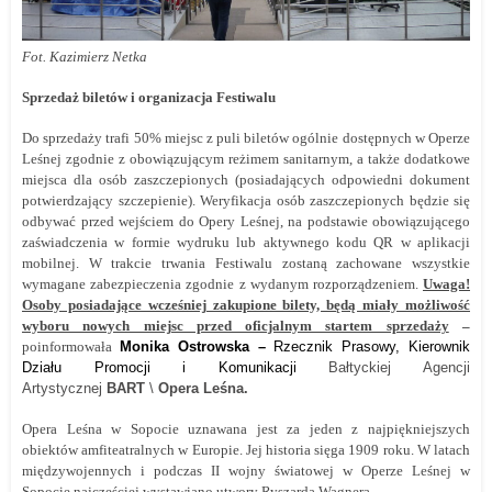
Fot. Kazimierz Netka
Sprzedaż biletów i organizacja Festiwalu
Do sprzedaży trafi 50% miejsc z puli biletów ogólnie dostępnych w Operze
Leśnej zgodnie z obowiązującym reżimem sanitarnym, a także dodatkowe
miejsca dla osób zaszczepionych (posiadających odpowiedni dokument
potwierdzający szczepienie). Weryfikacja osób zaszczepionych będzie się
odbywać przed wejściem do Opery Leśnej, na podstawie obowiązującego
zaświadczenia w formie wydruku lub aktywnego kodu QR w aplikacji
mobilnej. W trakcie trwania Festiwalu zostaną zachowane wszystkie
wymagane zabezpieczenia zgodnie z wydanym rozporządzeniem.
Uwaga!
Osoby posiadające wcześniej zakupione bilety, będą miały możliwość
wyboru nowych miejsc przed oficjalnym startem sprzedaży
–
poinformowała
Monika Ostrowska –
Rzecznik Prasowy, Kierownik
Działu Promocji i Komunikacji
Bałtyckiej Agencji
Artystycznej
BART
\
Opera Leśna.
Opera Leśna w Sopocie uznawana jest za jeden z najpiękniejszych
obiektów amfiteatralnych w Europie. Jej historia sięga 1909 roku.
W latach
międzywojennych i podczas II wojny światowej w Operze Leśnej w
Sopocie najczęściej wystawiano utwory Ryszarda Wagnera.