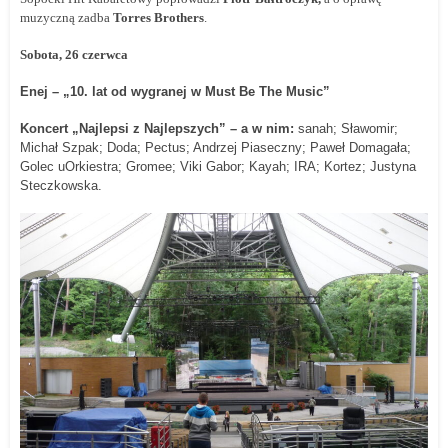
muzyczną zadba
Torres Brothers
.
Sobota, 26 czerwca
Enej – „10. lat od wygranej w Must Be The Music”
Koncert „Najlepsi z Najlepszych” – a w nim:
sanah;
Sławomir;
Michał Szpak;
Doda;
Pectus;
Andrzej Piaseczny;
Paweł Domagała;
Golec uOrkiestra;
Gromee;
Viki Gabor;
Kayah;
IRA;
Kortez;
Justyna
Steczkowska.