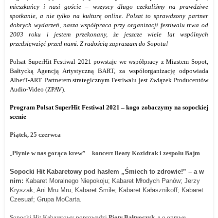
mieszkańcy i nasi goście – wszyscy długo czekaliśmy na prawdziwe
spotkanie, a nie tylko na kulturę online. Polsat to sprawdzony partner
dobrych wydarzeń, nasza współpraca przy organizacji festiwalu trwa od
2003 roku i jestem przekonany, że jeszcze wiele lat wspólnych
przedsięwzięć przed nami. Z radością zapraszam do Sopotu!
Polsat SuperHit Festiwal 2021 powstaje we współpracy z Miastem Sopot,
Bałtycką Agencją Artystyczną BART, za współorganizację odpowiada
AlberT-ART. Partnerem strategicznym Festiwalu jest Związek Producentów
Audio-Video (ZPAV).
Program Polsat SuperHit Festiwal 2021 – kogo zobaczymy na sopockiej
scenie
Piątek, 25 czerwca
„
Płynie w nas gorąca krew” – koncert Beaty Kozidrak i zespołu Bajm
Sopocki Hit Kabaretowy pod hasłem „Śmiech to zdrowie!” – a w
nim:
Kabaret Moralnego Niepokoju;
Kabaret Młodych Panów;
Jerzy
Kryszak;
Ani Mru Mru;
Kabaret Smile;
Kabaret Kałasznikoff;
Kabaret
Czesuaf;
Grupa MoCarta.
Sopocki Hit Kabaretowy poprowadzi
Piotr Bałtroczyk,
a o oprawę