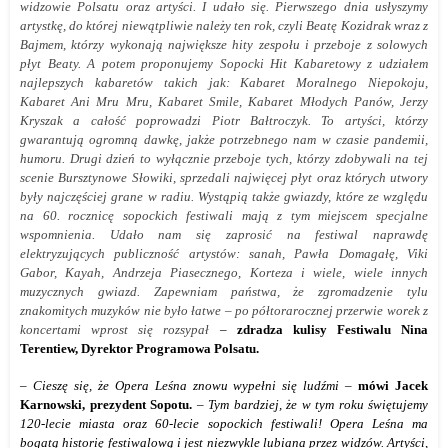
widzowie Polsatu oraz artyści. I udało się. Pierwszego dnia usłyszymy
artystkę, do której niewątpliwie należy ten rok, czyli Beatę Kozidrak wraz z
Bajmem, którzy wykonają największe hity zespołu i przeboje z solowych
płyt Beaty. A potem proponujemy Sopocki Hit Kabaretowy z udziałem
najlepszych kabaretów takich jak: Kabaret Moralnego Niepokoju,
Kabaret Ani Mru Mru, Kabaret Smile, Kabaret Młodych Panów, Jerzy
Kryszak a całość poprowadzi Piotr Bałtroczyk. To artyści, którzy
gwarantują ogromną dawkę, jakże potrzebnego nam w czasie pandemii,
humoru. Drugi dzień to wyłącznie przeboje tych, którzy zdobywali na tej
scenie Bursztynowe Słowiki, sprzedali najwięcej płyt oraz których utwory
były najczęściej grane w radiu. Wystąpią także gwiazdy, które ze względu
na 60. rocznicę sopockich festiwali mają z tym miejscem specjalne
wspomnienia. Udało nam się zaprosić na festiwal naprawdę
elektryzujących publiczność artystów: sanah, Pawła Domagałę, Viki
Gabor, Kayah, Andrzeja Piasecznego, Korteza i wiele, wiele innych
muzycznych gwiazd. Zapewniam państwa, że zgromadzenie tylu
znakomitych muzyków nie było łatwe – po półtorarocznej przerwie worek z
koncertami wprost się rozsypał
–
zdradza kulisy Festiwalu Nina
Terentiew, Dyrektor Programowa Polsatu.
– Cieszę się, że Opera Leśna znowu wypełni się ludźmi
–
mówi Jacek
Karnowski, prezydent Sopotu.
–
Tym bardziej, że w tym roku świętujemy
120-lecie miasta oraz 60-lecie sopockich festiwali! Opera Leśna ma
bogatą historię festiwalową i jest niezwykle lubiana przez widzów. Artyści,