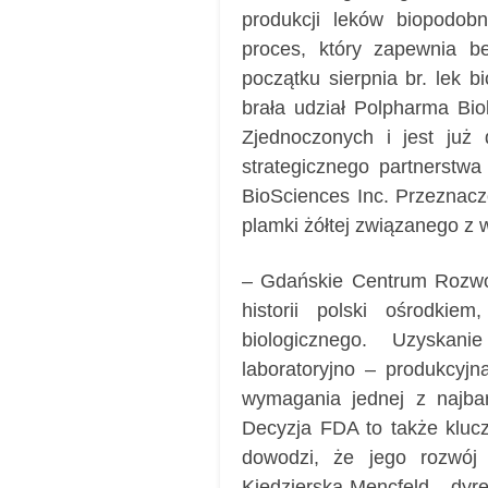
produkcji leków biopodob
proces, który zapewnia b
początku sierpnia br. le
brała udział Polpharma Bio
Zjednoczonych i jest już
strategicznego partnerstw
BioSciences Inc. Przeznacz
plamki żółtej związanego z
– Gdańskie Centrum Rozwoj
historii polski ośrodki
biologicznego. Uzyskanie
laboratoryjno – produkcyjn
wymagania jednej z najbard
Decyzja FDA to także klucz
dowodzi, że jego rozwój
Kiędzierska-Mencfeld – dyr