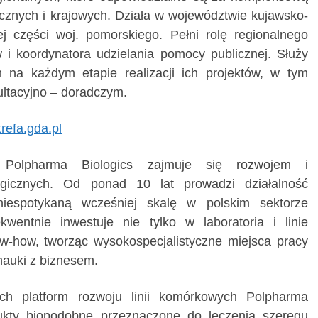
cznych i krajowych. Działa w województwie kujawsko-
 części woj. pomorskiego. Pełni rolę regionalnego
 i koordynatora udzielania pomocy publicznej. Służy
 na każdym etapie realizacji ich projektów, w tym
ltacyjno – doradczym.
refa.gda.pl
a Polpharma Biologics zajmuje się rozwojem i
ogicznych. Od ponad 10 lat prowadzi działalność
iespotykaną wcześniej skalę w polskim sektorze
kwentnie inwestuje nie tylko w laboratoria i linie
ow-how,
tworząc wysokospecjalistyczne miejsca pracy
 nauki z biznesem.
ch platform rozwoju linii komórkowych Polpharma
dukty biopodobne przeznaczone do leczenia szeregu