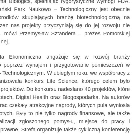
ma Biologics, spełniając rygorystyczne wymogi FDA.
ński Park Naukowo – Technologiczny jest obecnie
rodków skupiających branżę biotechnologiczną na
ez nas projekty przyczyniają się do jej rozwoju nie
ą – mówi Przemysław Sztandera – prezes Pomorskiej
nej.
efa Ekonomiczna angażuje się w rozwój branży
lko poprzez wynajem i przygotowanie pomieszczeń w
Technologicznym. W ubiegłym roku, we współpracy z
anizowała konkurs Life Science, którego celem było
projektów. Do konkursu nadesłano 40 projektów, które
otech, Digital Health oraz Biogospodarka. Na autorów
rac czekały atrakcyjne nagrody, których pula wyniosła
otych. Były to nie tylko nagrody finansowe, ale także
lizacji zgłoszonego pomysłu, miejsce do pracy i
prawne. Strefa organizuje także cykliczną konferencję