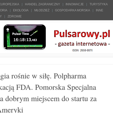
 EUROPEJSKA
HANDEL ZAGRANICZNY
INNOWACJE
TURYSTYKA
TORIA
EKOLOGIA
MŁODZIEŻ
GOSPODARKA MORSKA
INNE
ŁY
ZDROWIE
gia rośnie w siłę. Polpharma
fikacją FDA. Pomorska Specjalna
a dobrym miejscem do startu za
 Ameryki