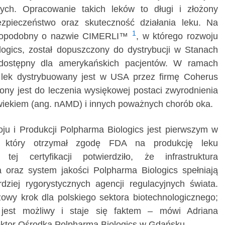
nych. Opracowanie takich leków to długi i złożony
ezpieczeństwo oraz skuteczność działania leku. Na
1
k biopodobny o nazwie CIMERLI™
, w którego rozwoju
logics, został dopuszczony do dystrybucji w Stanach
 dostępny dla amerykańskich pacjentów. W ramach
a lek dystrybuowany jest w USA przez firmę Coherus
ony jest do leczenia wysiękowej postaci zwyrodnienia
 wiekiem (ang. nAMD) i innych poważnych chorób oka.
u i Produkcji Polpharma Biologics jest pierwszym w
em, który otrzymał zgodę FDA na produkcję leku
 tej certyfikacji potwierdziło, że infrastruktura
a oraz system jakości Polpharma Biologics spełniają
ziej rygorystycznych agencji regulacyjnych świata.
owy krok dla polskiego sektora biotechnologicznego;
 jest możliwy i staje się faktem – mówi Adriana
ektor Ośrodka Polpharma Biologics w Gdańsku.