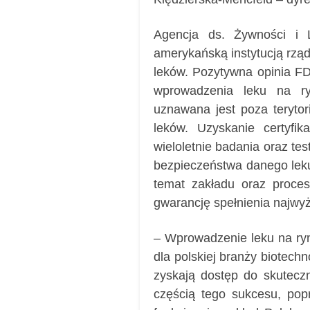
Agencja ds. Żywności i 
amerykańską instytucją rząd
leków. Pozytywna opinia FD
wprowadzenia leku na ry
uznawana jest poza teryto
leków. Uzyskanie certyfi
wieloletnie badania oraz tes
bezpieczeństwa danego leku
temat zakładu oraz proces
gwarancję spełnienia najwy
– Wprowadzenie leku na ryne
dla polskiej branży biotechn
zyskają dostęp do skutecz
częścią tego sukcesu, po