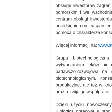
obsługę inwestorów zagrani
pomorskim i we wschodniej
centrum obsługi inwestorów
przedsiębiorcom wsparciem
pomocą o charakterze konsu
Więcej informacji na:
www.st
Grupa biotechnologiczn
wytwarzaniem leków biol
badawczo-rozwojową na n
biotechnologicznym. Konse
produkcyjne, ale też w kn
oraz rozwijając współpracę
Dzięki użyciu nowoczesny
Biologics opracowuje pro