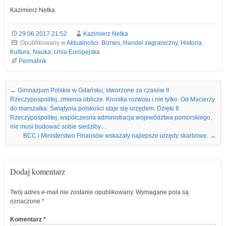
Kazimierz Netka
29.06.2017 21:52
Kazimierz Netka
Opublikowany w
Aktualności
,
Biznes
,
Handel zagraniczny
,
Historia
,
Kultura
,
Nauka
,
Unia Europejska
Permalink
Nawigacja we wpisach
←
Gimnazjum Polskie w Gdańsku, stworzone za czasów II
Rzeczypospolitej, zmienia oblicze. Kronika rozwoju i nie tylko. Od Macierzy
do marszałka. Świątynia polskości staje się urzędem. Dzięki II
Rzeczypospolitej, współczesna administracja województwa pomorskiego,
nie musi budować sobie siedziby…
BCC i Ministerstwo Finansów wskazały najlepsze urzędy skarbowe.
→
Dodaj komentarz
Twój adres e-mail nie zostanie opublikowany.
Wymagane pola są
oznaczone
*
Komentarz
*