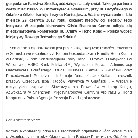
gospodarce Państwa Środka, oddziałuje na cały świat. Takiego partnera
warto mieć blisko. W Uniwersytecie Gdańskim, przy ul. Bażyńskiego w
Gdańsku Oliwie, istnieje Instytut Konfucjusza. Ważne wydarzenie miało
miejsce 29 czerwca 2017 roku, kilkaset metrów od siedziby tego
Instytutu. W zespole biurowców Olivia Business Centre odbyła się
międzynarodowa konferencja pt. „Chiny – Hong Kong – Polska wobec
inicjatywy Nowego Jedwabnego Szlaku”.
– Konferencja organizowana jest przez Okręgową Izbę Radców Prawnych
w Gdańsku we współpracy z: Biurem Gospodarczym i Handlu Hong Kongu
w Berlinie, Biurem Konsultacyjnym Rady Handlu i Rozwoju Hongkongu w
Warszawie, HSBC Bank Polska S.A., Wydziałem Prawa i Administracji
Uniwersytetu Gdańskiego, Olivia Business Centre w Gdańsku oraz
Pracodawcami Pomorza – informuje Anna Kluczek-Kollar – rzecznik
prasowy Okręgowa Izba Radców Prawnych w Gdańsku . – Wsparcie
merytoryczne zapewnią: Stowarzyszenia Prawników w Hong Kongu,
Adwokatura w Shenzhen, Międzynarodowe Centrum Arbitrażu w Hong
Kongu oraz Polska Agencja Rozwoju Przedsiębiorczości.
Fot. Kazimierz Netka
W trakcie konferencji odbyła się uroczystość odpisania dwóch Porozumień
o Współpracy: pomiędzy Okręgową Izbą Radców Prawnych w Gdańsku a