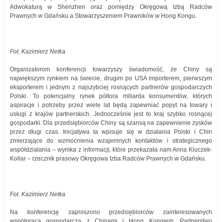
Adwokaturą w Shenzhen oraz pomiędzy Okręgową Izbą Radców
Prawnych w Gdańsku a Stowarzyszeniem Prawników w Hong Kongu.
Fot. Kazimierz Netka
Organizatorom konferencji towarzyszy świadomość, że Chiny są
największym rynkiem na świecie, drugim po USA importerem, pierwszym
eksporterem i jednym z najszybciej rosnących partnerów gospodarczych
Polski. To potencjalny rynek półtora miliarda konsumentów, których
aspiracje i potrzeby przez wiele lat będą zapewniać popyt na towary i
usługi z krajów partnerskich. Jednocześnie jest to kraj szybko rosnącej
gospodarki. Dla przedsiębiorców Chiny są szansą na zapewnienie zysków
przez długi czas. Inicjatywa ta wpisuje się w działania Polski i Chin
zmierzające do wzmocnienia wzajemnych kontaktów i strategicznego
współdziałania – wynika z informacji, które przekazała nam Anna Kluczek-
Kollar – rzecznik prasowy Okręgowa Izba Radców Prawnych w Gdańsku.
Fot. Kazimierz Netka
Na konferencję zaproszono przedsiębiorców zainteresowanych
współpracą gospodarczą z Chinami i Hong Kongiem. Partnerstwo