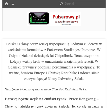
Menu
HOME
Szukaj
SKOCZ DO TREŚCI
Pulsarowy.pl
Polska i Chiny coraz ściślej współpracują. Jednym z liderów w
zacieśnianiu kontaktów z Państwem Środka jest Pomorze. W
Gdyni działa od dziesiątek lat Chipolbrok. Teraz uczyniono
kolejny ważny krok w umacnianiu wzajemnych relacji: W
Gdańsku prawnicy podpisali porozumienia o współpracy. To
ważne, bowiem Europę i Chińską Republikę Ludową silnie
zaczyna łączyć Nowy Jedwabny Szlak.
Na zdjęciu: Hongkong zaprasza do Chin. Fot. Kazimierz Netka.
Łatwiej będzie wejść na chiński rynek. Przez Hongkong…
Chiny to największy rynek zbytu na świecie. To, co się wydarza w