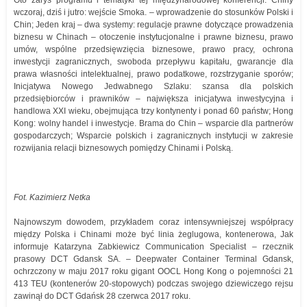
Oto zarys programu i tematyki tej międzynarodowej konferencji: Chiny
wczoraj, dziś i jutro: wejście Smoka. – wprowadzenie do stosunków Polski i
Chin; Jeden kraj – dwa systemy: regulacje prawne dotyczące prowadzenia
biznesu w Chinach – otoczenie instytucjonalne i prawne biznesu, prawo
umów, wspólne przedsięwzięcia biznesowe, prawo pracy, ochrona
inwestycji zagranicznych, swoboda przepływu kapitału, gwarancje dla
prawa własności intelektualnej, prawo podatkowe, rozstrzyganie sporów;
Inicjatywa Nowego Jedwabnego Szlaku: szansa dla polskich
przedsiębiorców i prawników – największa inicjatywa inwestycyjna i
handlowa XXI wieku, obejmująca trzy kontynenty i ponad 60 państw; Hong
Kong: wolny handel i inwestycje. Brama do Chin – wsparcie dla partnerów
gospodarczych; Wsparcie polskich i zagranicznych instytucji w zakresie
rozwijania relacji biznesowych pomiędzy Chinami i Polską.
Fot. Kazimierz Netka
Najnowszym dowodem, przykładem coraz intensywniejszej współpracy
między Polska i Chinami może być linia żeglugowa, kontenerowa, Jak
informuje Katarzyna Zabkiewicz Communication Specialist – rzecznik
prasowy DCT Gdansk SA. – Deepwater Container Terminal Gdansk,
ochrzczony w maju 2017 roku gigant OOCL Hong Kong o pojemności 21
413 TEU (kontenerów 20-stopowych) podczas swojego dziewiczego rejsu
zawinął do DCT Gdańsk 28 czerwca 2017 roku.