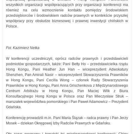
wszystkich organizacji współpracujących przy organizacji konferencji ma
również na celu wzmocnienie kontaktu pomiędzy środowiskiem
przedsiębiorców i środowiskiem radców prawnych w kontekście przyszłej
współpracy przy obsłudze biznesowej i prawnej inwestycji chińskich w
Polsce.
Fot. Kazimierz Netka
W konferencji uczestniczyli, oprócz radców prawnych i przedstawicieli
podmiotów gospodarczych, także: Pani Betty Ho – przedstawicielka rządu
Hong Kongu, Pani Heather Jun Han – wiceprezydent Adwokatury
Shenzhen, Pan Amirali Nasir – wiceprezydent Stowarzyszenia Prawników
w Hong Kongu, Pani Cecilla Wong – członek Rady Stowarzyszenia
Prawników w Hong Kongu, Pani Anna Grischenkova z Międzynarodowego
Centrum Arbitrażu w Hong Kongu, Pan Maciej Wilk z Biura
Konsultacyjnego Hong Kongu w Polsce oraz Pan Mieczysław Struk –
marszałek województwa pomorskiego i Pan Paweł Adamowicz – Prezydent
Gdańska.
Konferencję prowadzili m.in. Pani Maria Ślązak – radca prawny i Pan Jerzy
Mosek – dziekan Okręgowej Izby Radców Prawnych w Gdańsku.