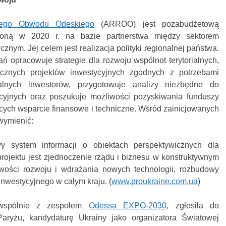
nego Obwodu Odeskiego
(ARROO) jest pozabudżetową
orzoną w 2020 r. na bazie partnerstwa między sektorem
nym. Jej celem jest realizacja polityki regionalnej państwa.
 opracowuje strategie dla rozwoju wspólnot terytorialnych,
wicznych projektów inwestycyjnych zgodnych z potrzebami
alnych inwestorów, przygotowuje analizy niezbędne do
cyjnych oraz poszukuje możliwości pozyskiwania funduszy
ch wsparcie finansowe i techniczne. Wśród zainicjowanych
wymienić:
system informacji o obiektach perspektywicznych dla
projektu jest zjednoczenie rządu i biznesu w konstruktywnym
iwości rozwoju i wdrażania nowych technologii, rozbudowy
 inwestycyjnego w całym kraju. (
www.proukraine.com.ua
)
wspólnie z zespołem
Odessa EXPO-2030
, zgłosiła do
ryżu, kandydaturę Ukrainy jako organizatora Światowej