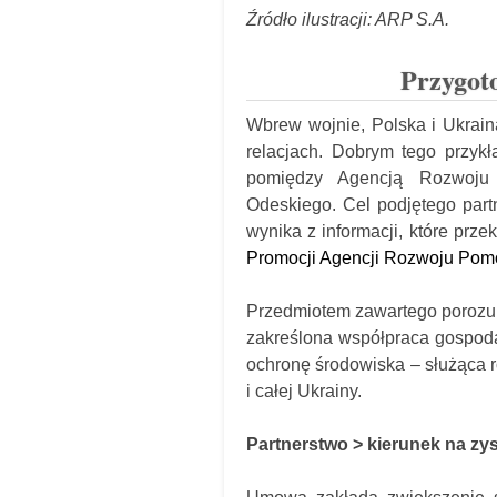
Źródło ilustracji: ARP S.A.
Przygot
Wbrew wojnie, Polska i Ukraina
relacjach. Dobrym tego przyk
pomiędzy Agencją Rozwoj
Odeskiego. Cel podjętego part
wynika z informacji, które prz
Promocji Agencji Rozwoju Pomo
Przedmiotem zawartego porozum
zakreślona współpraca gospodar
ochronę środowiska – służąca
i całej Ukrainy.
Partnerstwo > kierunek na zy