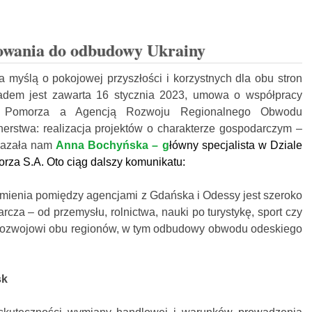
owania do odbudowy Ukrainy
 myślą o pokojowej przyszłości i korzystnych dla obu stron
ładem jest zawarta 16 stycznia 2023, umowa o współpracy
u Pomorza a Agencją Rozwoju Regionalnego Obwodu
nerstwa: realizacja projektów o charakterze gospodarczym –
ekazała nam
Anna Bochyńska – g
łówny specjalista w Dziale
rza S.A. Oto ciąg dalszy komunikatu:
ienia pomiędzy agencjami z Gdańska i Odessy jest szeroko
cza – od przemysłu, rolnictwa, nauki po turystykę, sport czy
 rozwojowi obu regionów, w tym odbudowy obwodu odeskiego
sk