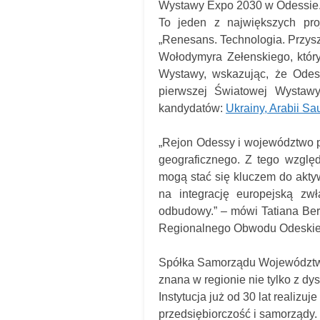
Wystawy Expo 2030 w Odessie
To jeden z największych pro
„Renesans. Technologia. Przysz
Wołodymyra Zełenskiego, któr
Wystawy, wskazując, że Odess
pierwszej Światowej Wystawy
kandydatów:
Ukrainy, Arabii Sa
„
Rejon Odessy i województwo p
geograficznego. Z tego wzglę
mogą stać się kluczem do akty
na integrację europejską zw
odbudowy.” – mówi Tatiana Ber
Regionalnego Obwodu Odeskie
Spółka Samorządu Województ
znana w regionie nie tylko z dy
Instytucja już od 30 lat realizu
przedsiębiorczość i samorządy.