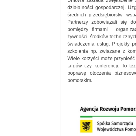
Umowa zakłada zwiększenie s
działalności gospodarczej. U
średnich przedsiębiorstw, wsp
Partnerzy zobowiązali się do
pomiędzy firmami i organiza
żywności, środków technicznyc
świadczenia usług. Projekty 
szkolenia np. związane z komp
Wiele korzyści może przynieść
targów czy konferencji. To 
poprawę otoczenia biznesow
pomorskim.