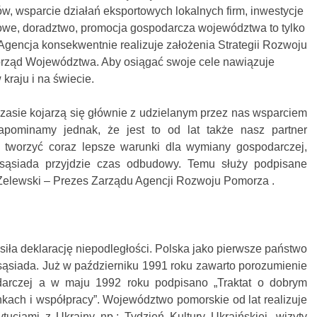
w, wsparcie działań eksportowych lokalnych firm, inwestycje
we, doradztwo, promocja gospodarcza województwa to tylko
. Agencja konsekwentnie realizuje założenia Strategii Rozwoju
rząd Województwa. Aby osiągać swoje cele nawiązuje
 kraju i na świecie.
czasie kojarzą się głównie z udzielanym przez nas wsparciem
zapominamy jednak, że jest to od lat także nasz partner
 tworzyć coraz lepsze warunki dla wymiany gospodarczej,
 sąsiada przyjdzie czas odbudowy. Temu służy podpisane
Żelewski – Prezes Zarządu Agencji Rozwoju Pomorza .
osiła deklarację niepodległości. Polska jako pierwsze państwo
sąsiada. Już w październiku 1991 roku zawarto porozumienie
darczej a w maju 1992 roku podpisano „Traktat o dobrym
nkach i współpracy”. Województwo pomorskie od lat realizuje
tucjami z Ukrainy np.: Tydzień Kultury Ukraińskiej, wizyty