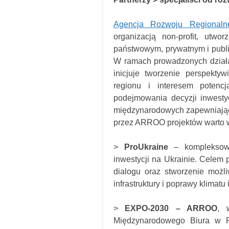
Agencja Rozwoju Regional
organizacją non-profit, utw
państwowym, prywatnym i publicz
W ramach prowadzonych działań
inicjuje tworzenie perspekty
regionu i interesem potencj
podejmowania decyzji inwesty
międzynarodowych zapewniający
przez ARROO projektów warto 
>
ProUkraine
– kompleksowy 
inwestycji na Ukrainie. Celem 
dialogu oraz stworzenie możl
infrastruktury i poprawy klimatu
>
EXPO-2030 – ARROO
, 
Międzynarodowego Biura w Pa