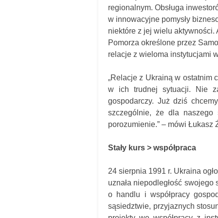
regionalnym. Obsługa inwestoró
w innowacyjne pomysły bizneso
niektóre z jej wielu aktywności
Pomorza określone przez Samo
relacje z wieloma instytucjami w
„
Relacje z Ukrainą w ostatnim 
w ich trudnej sytuacji. Nie 
gospodarczy. Już dziś chcemy
szczególnie, że dla naszego
porozumienie.” – mówi Łukasz 
Stały kurs > współpraca
24 sierpnia 1991 r. Ukraina ogł
uznała niepodległość swojego 
o handlu i współpracy gospo
sąsiedztwie, przyjaznych stosu
projekty we współpracy z insty