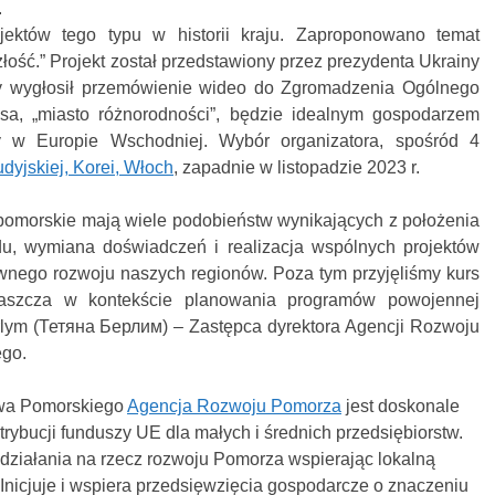
.
jektów tego typu w historii kraju. Zaproponowano temat
łość.” Projekt został przedstawiony przez prezydenta Ukrainy
y wygłosił przemówienie wideo do Zgromadzenia Ogólnego
a, „miasto różnorodności”, będzie idealnym gospodarzem
 w Europie Wschodniej. Wybór organizatora, spośród 4
udyjskiej, Korei, Włoch
, zapadnie w listopadzie 2023 r
.
omorskie mają wiele podobieństw wynikających z położenia
du, wymiana doświadczeń i realizacja wspólnych projektów
wnego rozwoju naszych regionów. Poza tym przyjęliśmy kurs
łaszcza w kontekście planowania programów powojennej
lym (Тетяна Берлим) – Zastępca dyrektora Agencji Rozwoju
go.
wa Pomorskiego
Agencja Rozwoju Pomorza
jest doskonale
strybucji funduszy UE dla małych i średnich przedsiębiorstw.
je działania na rzecz rozwoju Pomorza wspierając lokalną
 Inicjuje i wspiera przedsięwzięcia gospodarcze o znaczeniu