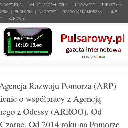
 EUROPEJSKA
HANDEL ZAGRANICZNY
INNOWACJE
TURYSTYKA
TORIA
EKOLOGIA
MŁODZIEŻ
GOSPODARKA MORSKA
INNE
ŁY
ZDROWIE
. Agencja Rozwoju Pomorza (ARP)
ienie o współpracy z Agencją
lnego z Odessy (ARROO). Od
 Czarne. Od 2014 roku na Pomorze