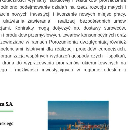
kuteczności wymiany handlowej i warunków prowadzenia
zgodniono podejmowanie działań na rzecz rozwoju małych i
arcie nowych inwestycji i tworzenie nowych miejsc pracy.
 ułatwiania zawierania i realizacji bezpośrednich umów
cjami. Kontrakty mogą dotyczyć np. dostawy surowców,
h i produktów przemysłowych, towarów konsumpcyjnych oraz
przewidziane w ramach Porozumienia uwzględniają również
etencjami istotnymi dla realizacji projektów europejskich.
 organizacja wspólnych wydarzeń gospodarczych – spotkań,
też droga do wypracowania programów ukierunkowanych na
ego i możliwości inwestycyjnych w regionie odeskim i