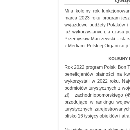
Mija kolejny rok funkcjonowa
marca 2023 roku program jeszc
wyjazdowe budżety Polaków i b
już wykorzystanych, a czasu po
Przemysław Marczewski – starsz
z Mediami Polskiej Organizacji 
KOLEJNY 
Rok 2022 program Polski Bon T
beneficjentów płatności na k
wykorzystali w 2022 roku. Naj
podmiotów turystycznych z woj
zł) i zachodniopomorskiego (
przodujące w rankingu wojew
turystycznych zarejestrowanyc
blisko 16 tysięcy obiektów i atra
Największe wzrosty aktywacji 