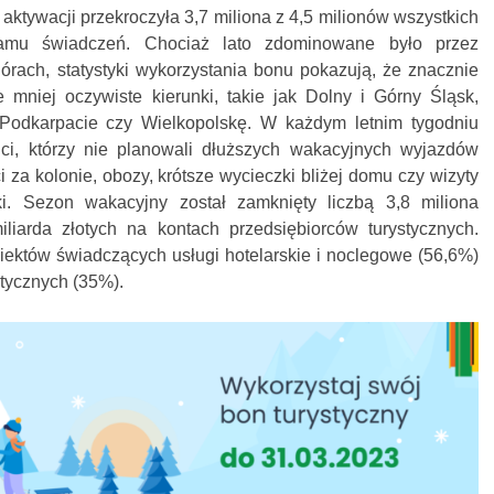
a aktywacji przekroczyła 3,7 miliona z 4,5 milionów wszystkich
amu świadczeń. Chociaż lato zdominowane było przez
ach, statystyki wykorzystania bonu pokazują, że znacznie
że mniej oczywiste kierunki, takie jak Dolny i Górny Śląsk,
Podkarpacie czy Wielkopolskę. W każdym letnim tygodniu
 ci, którzy nie planowali dłuższych wakacyjnych wyjazdów
 za kolonie, obozy, krótsze wycieczki bliżej domu czy wizyty
i. Sezon wakacyjny został zamknięty liczbą 3,8 miliona
iarda złotych na kontach przedsiębiorców turystycznych.
biektów świadczących usługi hotelarskie i noclegowe (56,6%)
stycznych (35%).