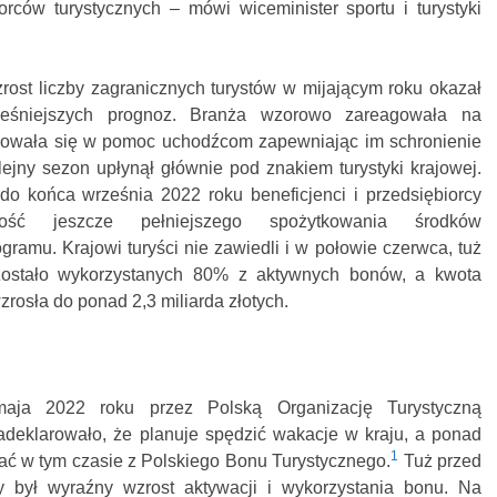
iorców turystycznych – mówi wiceminister sportu i turystyki
rost liczby zagranicznych turystów w mijającym roku okazał
eśniejszych prognoz. Branża wzorowo zareagowała na
żowała się w pomoc uchodźcom zapewniając im schronienie
ejny sezon upłynął głównie pod znakiem turystyki krajowej.
do końca września 2022 roku beneficjenci i przedsiębiorcy
iwość jeszcze pełniejszego spożytkowania środków
amu. Krajowi turyści nie zawiedli i w połowie czerwca, tuż
zostało wykorzystanych 80% z aktywnych bonów, a kwota
zrosła do ponad 2,3 miliarda złotych.
aja 2022 roku przez Polską Organizację Turystyczną
deklarowało, że planuje spędzić wakacje w kraju, a ponad
1
ać w tym czasie z Polskiego Bonu Turystycznego.
Tuż przed
 był wyraźny wzrost aktywacji i wykorzystania bonu. Na