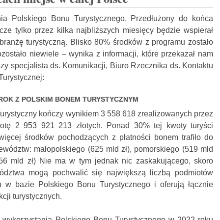
nia Polskiego Bonu Turystycznego. Przedłużony do końca
ze tylko przez kilka najbliższych miesięcy będzie wspierał
ranżę turystyczną. Blisko 80% środków z programu zostało
zostało niewiele – wynika z informacji, które przekazał nam
y specjalista ds. Komunikacji, Biuro Rzecznika ds. Kontaktu
Turystycznej:
ROK Z POLSKIM BONEM TURYSTYCZNYM
urystyczny kończy wynikiem 3 558 618 zrealizowanych przez
wotę 2 953 921 213 złotych. Ponad 30% tej kwoty turyści
więcej środków pochodzących z płatności bonem trafiło do
ewództw: małopolskiego (625 mld zł), pomorskiego (519 mld
456 mld zł) Nie ma w tym jednak nic zaskakującego, skoro
ództwa mogą pochwalić się największą liczbą podmiotów
h w bazie Polskiego Bonu Turystycznego i oferują łącznie
kcji turystycznych.
i wykorzystania Polskiego Bonu Turystycznego w 2022 roku