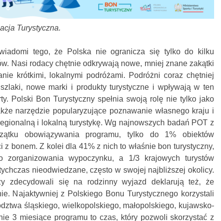
zacja Turystyczna.
wiadomi tego, że Polska nie ogranicza się tylko do kilku
ów. Nasi rodacy chętnie odkrywają nowe, mniej znane zakątki
anie krótkimi, lokalnymi podróżami. Podróżni coraz chętniej
 szlaki, nowe marki i produkty turystyczne i wpływają w ten
ty. Polski Bon Turystyczny spełnia swoją rolę nie tylko jako
także narzędzie popularyzujące poznawanie własnego kraju i
regionalną i lokalną turystykę. Wg najnowszych badań POT z
zątku obowiązywania programu, tylko do 1% obiektów
ci z bonem. Z kolei dla 41% z nich to właśnie bon turystyczny,
 zorganizowania wypoczynku, a 1/3 krajowych turystów
tychczas nieodwiedzane, często w swojej najbliższej okolicy.
szy zdecydowali się na rodzinny wyjazd deklarują też, że
nie. Najaktywniej z Polskiego Bonu Turystycznego korzystali
ztwa śląskiego, wielkopolskiego, małopolskiego, kujawsko-
nie 3 miesiące programu to czas, który pozwoli skorzystać z