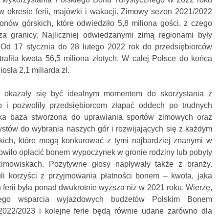
w okresie ferii, majówki i wakacji. Zimowy sezon 2021/2022
onów górskich, które odwiedziło 5,8 miliona gości, z czego
za granicy. Najliczniej odwiedzanymi zimą regionami były
 Od 17 stycznia do 28 lutego 2022 rok do przedsiębiorców
trafiła kwota 56,5 miliona złotych. W całej Polsce do końca
osła 2,1 miliarda zł.
 okazały się być idealnym momentem do skorzystania z
 i pozwoliły przedsiębiorcom złapać oddech po trudnych
ska baza stworzona do uprawiania sportów zimowych oraz
urystów do wybrania naszych gór i rozwijających się z każdym
kich, które mogą konkurować z tymi najbardziej znanymi w
owiło opłacić bonem wypoczynek w gronie rodziny lub pobyty
imowiskach. Pozytywne głosy napływały także z branży.
li korzyści z przyjmowania płatności bonem – kwota, jaka
ch ferii była ponad dwukrotnie wyższa niż w 2021 roku. Wierzę,
szego wsparcia wyjazdowych budżetów Polskim Bonem
022/2023 i kolejne ferie będą równie udane zarówno dla