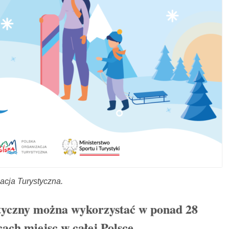
zacja Turystyczna.
tyczny można wykorzystać w ponad 28
cach miejsc w całej Polsce