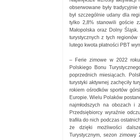
obserwowane były tradycyjnie 
był szczególnie udany dla regi
tylko 2,8% stanowili goście z
Małopolska oraz Dolny Śląsk.
turystycznych z tych regionów 
lutego kwota płatności PBT wyni
– Ferie zimowe w 2022 roku
Polskiego Bonu Turystycznego
poprzednich miesiącach. Pol
turystyki aktywnej zachęciły t
rokiem ośrodków sportów górs
Europie. Wielu Polaków postan
najmłodszych na obozach i z
Przedsiębiorcy wyraźnie odczu
trafiła do nich podczas ostatni
że dzięki możliwości dal
Turystycznym, sezon zimowy 2