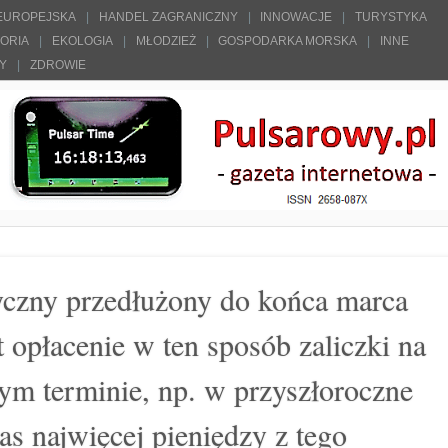
 EUROPEJSKA
HANDEL ZAGRANICZNY
INNOWACJE
TURYSTYKA
TORIA
EKOLOGIA
MŁODZIEŻ
GOSPODARKA MORSKA
INNE
ŁY
ZDROWIE
yczny przedłużony do końca marca
 opłacenie w ten sposób zaliczki na
ym terminie, np. w przyszłoroczne
s najwięcej pieniędzy z tego