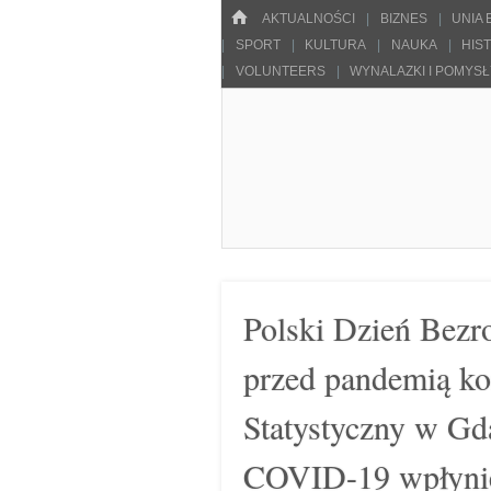
Menu
HOME
SKOCZ DO TREŚCI
AKTUALNOŚCI
BIZNES
UNIA
SPORT
KULTURA
NAUKA
HIS
VOLUNTEERS
WYNALAZKI I POMYS
Pulsarowy.pl
Polski Dzień Bezro
przed pandemią ko
Statystyczny w Gd
COVID-19 wpłynie