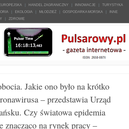
 EUROPEJSKA
HANDEL ZAGRANICZNY
INNOWACJE
TURYSTYKA
TORIA
EKOLOGIA
MŁODZIEŻ
GOSPODARKA MORSKA
INNE
ŁY
ZDROWIE
bocia. Jakie ono było na krótko
ronawirusa – przedstawia Urząd
ańsku. Czy światowa epidemia
 znacząco na rynek pracy –