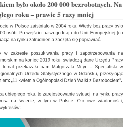
kiem było około 200 000 bezrobotnych. Na
głego roku – prawie 5 razy mniej
ocie w Polsce zaistniało w 2004 roku. Wtedy bez pracy było
0 osób. Po wejściu naszego kraju do Unii Europejskiej (co
uacja na rynku zatrudnienia zaczęła się poprawiać.
eby w zakresie poszukiwania pracy i zapotrzebowania na
orskim na koniec 2019 roku, świadczą dane Urzędu Pracy
 temat przekazała nam Małgorzata Miryn – Specjalista w
ionalnych Urzędu Statystycznego w Gdańsku, przesyłając
niem: „11 kwietnia Ogólnopolski Dzień Walki z Bezrobociem”.
a ubiegłego roku, to zarejestrowanie sytuacji na rynku pracy
rusa na świecie, w tym w Polsce. Oto owe wiadomości,
i wykresów: