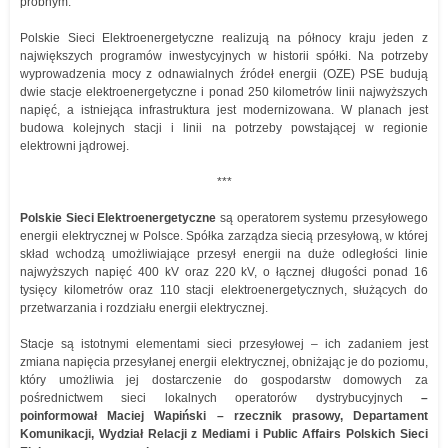
próbnym.
Polskie Sieci Elektroenergetyczne realizują na północy kraju jeden z
największych programów inwestycyjnych w historii spółki. Na potrzeby
wyprowadzenia mocy z odnawialnych źródeł energii (OZE) PSE budują
dwie stacje elektroenergetyczne i ponad 250 kilometrów linii najwyższych
napięć, a istniejąca infrastruktura jest modernizowana. W planach jest
budowa kolejnych stacji i linii na potrzeby powstającej w regionie
elektrowni jądrowej.
***
Polskie Sieci Elektroenergetyczne
są operatorem systemu przesyłowego
energii elektrycznej w Polsce. Spółka zarządza siecią przesyłową, w której
skład wchodzą umożliwiające przesył energii na duże odległości linie
najwyższych napięć 400 kV oraz 220 kV, o łącznej długości ponad 16
tysięcy kilometrów oraz 110 stacji elektroenergetycznych, służących do
przetwarzania i rozdziału energii elektrycznej.
Stacje są istotnymi elementami sieci przesyłowej – ich zadaniem jest
zmiana napięcia przesyłanej energii elektrycznej, obniżając je do poziomu,
który umożliwia jej dostarczenie do gospodarstw domowych za
pośrednictwem sieci lokalnych operatorów dystrybucyjnych
–
poinformował Maciej Wapiński –
rzecznik prasowy, Departament
Komunikacji, Wydział Relacji z Mediami i Public Affairs Polskich Sieci