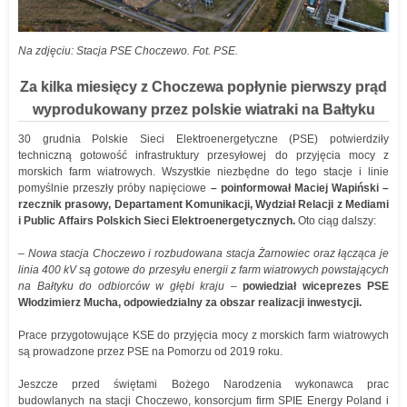
Na zdjęciu: Stacja PSE Choczewo. Fot. PSE.
Za kilka miesięcy z Choczewa popłynie pierwszy prąd
wyprodukowany przez polskie wiatraki na Bałtyku
30 grudnia Polskie Sieci Elektroenergetyczne (PSE) potwierdziły
techniczną gotowość infrastruktury przesyłowej do przyjęcia mocy z
morskich farm wiatrowych. Wszystkie niezbędne do tego stacje i linie
pomyślnie przeszły próby napięciowe
– poinformował Maciej Wapiński –
rzecznik prasowy, Departament Komunikacji, Wydział Relacji z Mediami
i Public Affairs Polskich Sieci Elektroenergetycznych.
Oto ciąg dalszy:
– Nowa stacja Choczewo i rozbudowana stacja Żarnowiec oraz łącząca je
linia 400 kV są gotowe do przesyłu energii z farm wiatrowych powstających
na Bałtyku do odbiorców w głębi kraju –
powiedział wiceprezes PSE
Włodzimierz Mucha, odpowiedzialny za obszar realizacji inwestycji.
Prace przygotowujące KSE do przyjęcia mocy z morskich farm wiatrowych
są prowadzone przez PSE na Pomorzu od 2019 roku.
Jeszcze przed świętami Bożego Narodzenia wykonawca prac
budowlanych na stacji Choczewo, konsorcjum firm SPIE Energy Poland i