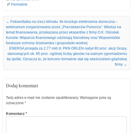
Permalink
Nawigacja we wpisach
←
Fotowoltaika na rzecz klimatu. Ile kosztuje elektrownia słoneczna –
webinarium zorganizowane przez „Pracodawców Pomorza”. Wiedza na
temat finansowania, przekazana przez ekspertów z firmy O.K. Ośrodek
Kursów. Wsparcia finansowego udzielają Narodowy oraz Wojewódzkie
fundusze ochrony środowiska i gospodarki wodnej
ENERGA przejęta za 2,77 mld zł. PKN ORLEN nabył 80 proc. akcji Grupy,
stanowiących ok. 85 proc. ogólnej liczby głosów na walnym zgromadzeniu
tej spółki. Oznacza to, że koncern formalnie stał się właścicielem gdańskiej
firmy
→
Dodaj komentarz
Twój adres e-mail nie zostanie opublikowany.
Wymagane pola są
oznaczone
*
Komentarz
*