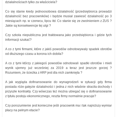
działalnościach tylko za właściciela?
Co się stanie kiedy jednoosobowa działalność (przedsiębiorca prowadzi
działalność bez pracowników) i będzie musiał zawiesić działalność po 3
miesiącach np. w czerwcu, lipcu itd. Co stanie się ze zwolnieniem z ZUS ?
Jakie są konsekwencje tej ulgi ?
Czy szkoła niepubliczna jest traktowana jako przedsiębiorca i gdzie tych
informacji szukać?
A co z tymi firmami, które z jakiś powodów odnotowywały spadek obrotów
od dłuższego czasu a korona ich dobiła?
A co z tymi którzy z jakiegoś powodów odnotowali spadki obrotów i mieli
wynik ujemny już wcześniej za 2019 a teraz jest jeszcze gorzej ?
Rozumiem, że ścieżka z ARP jest dla nich zamknięta ?
A jak wygląda dofinansowanie do wynagrodzeń w sytuacji gdy firma
posiada róże gałęzie działalności i jedna z nich właśnie straciła dochody i
przyszłe kontrakty. Czy wówczas też można ubiegać się o dofinansowanie
z tytułu postoju ekonomicznego, reszta firmy normalnie pracuje?
Czy porozumienie jest konieczne jeśli pracownik ma i tak najniższy wymiar
płacy na pełnym etacie?