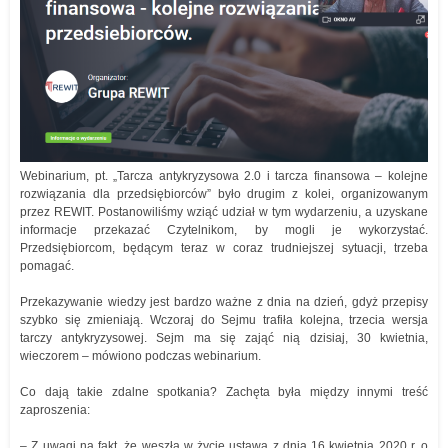
Webinarium, pt. „Tarcza antykryzysowa 2.0 i tarcza finansowa – kolejne
rozwiązania dla przedsiębiorców” było drugim z kolei, organizowanym
przez REWIT. Postanowiliśmy wziąć udział w tym wydarzeniu, a uzyskane
informacje przekazać Czytelnikom, by mogli je wykorzystać.
Przedsiębiorcom, będącym teraz w coraz trudniejszej sytuacji, trzeba
pomagać.
Przekazywanie wiedzy jest bardzo ważne z dnia na dzień, gdyż przepisy
szybko się zmieniają. Wczoraj do Sejmu trafiła kolejna, trzecia wersja
tarczy antykryzysowej. Sejm ma się zająć nią dzisiaj, 30 kwietnia,
wieczorem – mówiono podczas webinarium.
Co dają takie zdalne spotkania? Zachęta była między innymi treść
zaproszenia:
– Z uwagi na fakt, że weszła w życie ustawa z dnia 16 kwietnia 2020 r. o