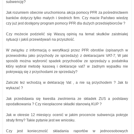
subwencję?
Jak rozumiem obecnie uruchomiona akcja pomocy PFR za pośrednictwem
banków dotyczy tylko małych i średnich firm. Czy macie Państwo wiedzę
czy już jest dostępny program pomocy PFR dla dużych przedsiębiorców ?
Czy możecie podzielić się Waszą opinią na temat skutków zaistniałej
sytuacji i jakiś przewidywań na przyszłość.
W związku z informacją o weryfikacji przez PFR obrotów (opisanych w
przewodniku jako przychody ze sprzedaży) z deklaracjami VAT-7; W jaki
sposób można wybronić spadek przychodów ze sprzedaży u podatnika
który wybrał metodę kasową i deklaracje vat7 w żadnym wypadku nie
pokrywają się z przychodami ze sprzedaży?
Zaliczki też wchodzą w deklarację Vat , a nie są przychodem ? Jak to
wykazać ?
Jak przedstawia się kwestia zwolnienia ze składek ZUS a podstawy
opodatkowania ? Czy nieopłacone składki stanowią KUP ?
Jak w okresie 12 miesięcy ocenić w jakim procencie subwencja pokryje
straty firmy? Takie pytanie jest we wniosku.
Czy jest konieczność składania raportów w jednoosobowych