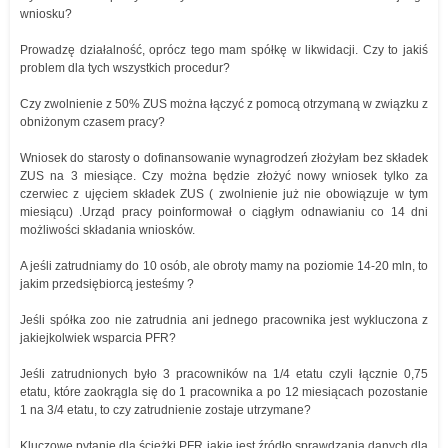
wniosku?
Prowadzę działalność, oprócz tego mam spółkę w likwidacji. Czy to jakiś
problem dla tych wszystkich procedur?
Czy zwolnienie z 50% ZUS można łączyć z pomocą otrzymaną w związku z
obniżonym czasem pracy?
Wniosek do starosty o dofinansowanie wynagrodzeń złożyłam bez składek
ZUS na 3 miesiące. Czy można będzie złożyć nowy wniosek tylko za
czerwiec z ujęciem składek ZUS ( zwolnienie już nie obowiązuje w tym
miesiącu) .Urząd pracy poinformował o ciągłym odnawianiu co 14 dni
możliwości składania wniosków.
A jeśli zatrudniamy do 10 osób, ale obroty mamy na poziomie 14-20 mln, to
jakim przedsiębiorcą jesteśmy ?
Jeśli spółka zoo nie zatrudnia ani jednego pracownika jest wykluczona z
jakiejkolwiek wsparcia PFR?
Jeśli zatrudnionych było 3 pracowników na 1/4 etatu czyli łącznie 0,75
etatu, które zaokrągla się do 1 pracownika a po 12 miesiącach pozostanie
1 na 3/4 etatu, to czy zatrudnienie zostaje utrzymane?
Kluczowe pytanie dla ścieżki PFR jakie jest źródło sprawdzania danych dla