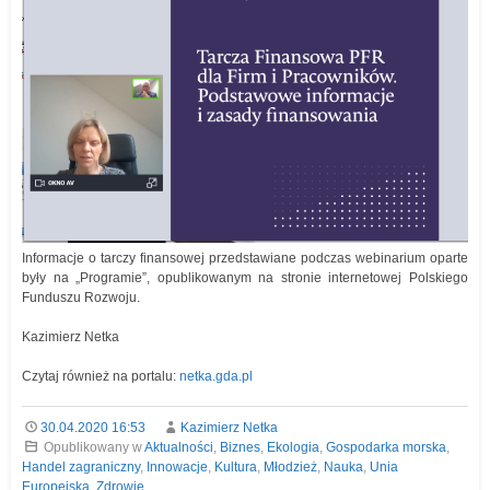
Informacje o tarczy finansowej przedstawiane podczas webinarium oparte
były na „Programie”, opublikowanym na stronie internetowej Polskiego
Funduszu Rozwoju.
Kazimierz Netka
Czytaj również na portalu:
netka.gda.pl
30.04.2020 16:53
Kazimierz Netka
Opublikowany w
Aktualności
,
Biznes
,
Ekologia
,
Gospodarka morska
,
Handel zagraniczny
,
Innowacje
,
Kultura
,
Młodzież
,
Nauka
,
Unia
Europejska
,
Zdrowie