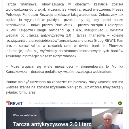
Tarcza finansowa, obowiązująca w obecnym kształcie została
wprowadzona do praktyki wczoraj, 29 kwietnia, przed wieczorem. Prezes
Polskiego Funduszu Rozwoju przekazał taką wiadomość. Zobaczymy, jak
będzie to wyglądać w praktyce, przekonamy się, czy spełni nasze
oczekiwania – mówił prezes Piotr Witek – prezes zarządu i założyciel
REWIT Księgowi i Biegli Rewidenci Sp. z o.o., inaugurując 30 kwietnia
webinar pt. „Tarcza antykryzysowa 2.0 i tarcza finansowa – kolejne
rozwiązania dla przedsiębiorców” zorganizowane przez Grupę REWIT. Pan
prezes sprawdzał to w czwartek rano w dwóch bankach. Pierwsze
informacje, które się wyświetliły na stronach internetowych tych banków
zawierały informację: Możesz złożyć wniosek…
– Może wyjaśni się wiele niejasności – skomentowała to Monika
Kanczkowska – doradca podatkowy, współprowadząca webinarium.
Pomoc ma być udzielana na zasadzie: kto pierwszy złoży wniosek, ten ma
większe szanse na szybsze uzyskanie pieniędzy. Już wczoraj firmy zaczęły
składać formularze.