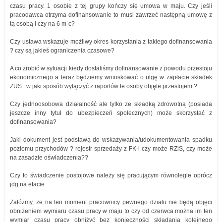
czasu pracy. 1 osobie z tej grupy kończy się umowa w maju. Czy jeśli
pracodawca otrzyma dofinansowanie to musi zawrzeć następną umowę z
tą osobą i czy na 6 m-c?
Czy ustawa wskazuje możliwy okres korzystania z takiego dofinansowania
? czy są jakieś ograniczenia czasowe?
A co zrobić w sytuacji kiedy dostaliśmy dofinansowanie z powodu przestoju
ekonomicznego a teraz będziemy wnioskować o ulgę w zapłacie składek
ZUS . w jaki sposób wyłączyć z raportów te osoby objęte przestojem ?
Czy jednoosobowa działalność ale tylko ze składką zdrowotną (posiada
jeszcze inny tytuł do ubezpieczeń społecznych) może skorzystać z
dofinansowania?
Jaki dokument jest podstawą do wskazywania/udokumentowania spadku
poziomu przychodów ? rejestr sprzedaży z FK-i czy może RZiS, czy może
na zasadzie oświadczenia??
Czy to świadczenie postojowe należy się pracującym równolegle oprócz
jdg na etacie
Załóżmy, że na ten moment pracownicy pewnego działu nie będą objęci
obniżeniem wymiaru czasu pracy w maju to czy od czerwca można im ten
wymiar czasu pracy obniżyć bez konieczności składania kolejnego