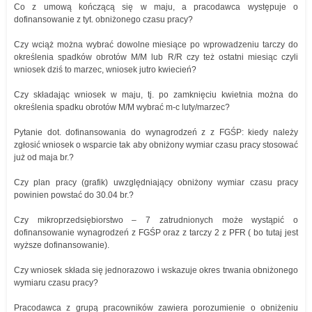
Co z umową kończącą się w maju, a pracodawca występuje o
dofinansowanie z tyt. obniżonego czasu pracy?
Czy wciąż można wybrać dowolne miesiące po wprowadzeniu tarczy do
określenia spadków obrotów M/M lub R/R czy też ostatni miesiąc czyli
wniosek dziś to marzec, wniosek jutro kwiecień?
Czy składając wniosek w maju, tj. po zamknięciu kwietnia można do
określenia spadku obrotów M/M wybrać m-c luty/marzec?
Pytanie dot. dofinansowania do wynagrodzeń z z FGŚP: kiedy należy
zgłosić wniosek o wsparcie tak aby obniżony wymiar czasu pracy stosować
już od maja br.?
Czy plan pracy (grafik) uwzględniający obniżony wymiar czasu pracy
powinien powstać do 30.04 br.?
Czy mikroprzedsiębiorstwo – 7 zatrudnionych może wystąpić o
dofinansowanie wynagrodzeń z FGŚP oraz z tarczy 2 z PFR ( bo tutaj jest
wyższe dofinansowanie).
Czy wniosek składa się jednorazowo i wskazuje okres trwania obniżonego
wymiaru czasu pracy?
Pracodawca z grupą pracowników zawiera porozumienie o obniżeniu