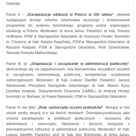
Gdański.
Panel II –
„
E
uropeizacja edukacji w
P
olsce w
XXI wieku“
, obejmie
następujące tematy: reforma szkolnictwa wyższego i dostosowanie
programów do systemu bolońskiego; programy unijne wspierające
edukację w Polsce. Moderator: dr Anna Janus. Paneliści: dr hab. Tomasz
Hoffmann, PSW w Starogardzie Gdańskim; dr Arseniusz Finster, Burmistrz
m. Chojnice; dr hab. Natalia Karpińska, PSW w Starogardzie Gdańskim; dr
Ryszard Ratajski, PSW w Starogardzie Gdańskim; Piotr Szwedowski,
Starosta Powiatu Malborskiego.
Panel III, pt.
„Organizacja i zarządzanie w administracji publicznej“
,
skoncentruje się na zagadnieniach: rola kierownictwa wszystkich szczebli
w zarządzaniu administracją publiczną; kompetencje urzędników
samorządowych. Moderator: dr hab. Łukasz Zweiffel. Paneliści: Janusz
Stankowiak, Prezydent Starogardu Gdańskiego; dr hab. Marcin Kęsy,
Dyrektor Instytutu, Departamentu Finansów (UMWL); dr Andrzej Hordyj,
burmistrz m. Bielawy; dr Paweł Bykowski, PSW w Starogardzie Gdańskim.
Panel IV ma tytuł:
„
R
ola samorządu oczami praktyków“
. Biorące w nim
udział osoby skupią si.e na dwóch tematach: Deinstytucjonalizacja jako
zmiana paradygmatu w politykach społecznych – wyzwania dla
administracji i samorządu; Wyzwania i korzyści związane z
wprowadzaniem cyfryzacji w administracji publicznej. Moderator: dr hab.
Łukasz Zweiffel. Paneliści: prof. dr hab. Igor Britchenko; dr Anna Janus,