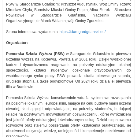
PSW w Starogardzie Gdańskim; Krzysztof Augustyniak, Wójt Gminy Tczew;
Mirosław Chyła, Burmistrz Miasta i Gminy Pelpin; Alina Fierek – Starostwo
Powiatowe w Starogardzie Gdańskim, Naczelnik Wydziału
Organizacyjnego; dr Marek Wolanin, wójt Gminy Zgorzelec.
Strona internetowa wydarzenia:
https://starogardgdanski.eu/
Organizator:
Pomorska Szkoła Wyższa (PSW)
w Starogardzie Gdańskim to pierwsza
uczelnia wyższa na Kociewiu. Powstała w 2001 roku. Dzięki wyszkolonej
kadrze i dynamicznemu reagowaniu na potrzeby edukacyjne lokalnej
społeczności, kształci studentów doskonale przygotowanych do
współczesnego rynku pracy. PSW prowadzi studia pierwszego stopnia,
drugiego stopnia, a także podyplomowe. Od 2024 roku działa jej pierwsza
filia w Braniewie.
Pomorska Szkoła Wyższa konsekwentnie wdraża systemowe rozwiązania
na poziomie lokalnym i europejskim, mające na celu budowę marki uczelni
otwartej, słuchającej i odpowiadającej na potrzeby studentów, budującej
relacje na pozytywnym indywidualnym doświadczeniu, której wyróżnikiem
jest jakość oferty edukacyjnej i świadczonych usług. Dzięki stopniowemu
rozwojowi oraz stałemu poszerzaniu oferty kształcenia praktycznego, jej
absolwenci otrzymują wiedzę, umiejętności i kompetencje oczekiwane od
pracodawców.