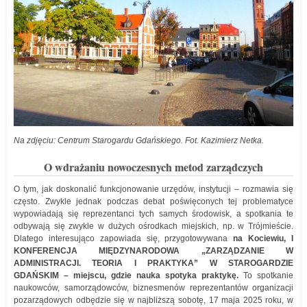
Na zdjęciu: Centrum Starogardu Gdańskiego. Fot. Kazimierz Netka.
O wdrażaniu nowoczesnych metod zarządczych
O tym, jak doskonalić funkcjonowanie urzędów, instytucji – rozmawia się
często. Zwykle jednak podczas debat poświęconych tej problematyce
wypowiadają się reprezentanci tych samych środowisk, a spotkania te
odbywają się zwykle w dużych ośrodkach miejskich, np. w Trójmieście.
Dlatego interesująco zapowiada się, przygotowywana
na Kociewiu, I
KONFERENCJA MIĘDZYNARODOWA „ZARZĄDZANIE W
ADMINISTRACJI. TEORIA I PRAKTYKA” W STAROGARDZIE
GDAŃSKIM – miejsc
u
, gdzie nauka spotyka praktykę.
To spotkanie
naukowców, samorządowców, biznesmenów reprezentantów organizacji
pozarządowych odbędzie się w najbliższą sobotę, 17 maja 2025 roku, w