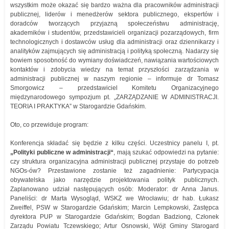
wszystkim może okazać się bardzo ważna dla pracowników administracji
publicznej, liderów i menedżerów sektora publicznego, ekspertów i
doradców tworzących przyjazną społeczeństwu administrację,
akademików i studentów, przedstawicieli organizacji pozarządowych, firm
technologicznych i dostawców usług dla administracji oraz dziennikarzy i
analityków zajmujących się administracją i polityką społeczną. Nadarzy się
bowiem sposobność do wymiany doświadczeń, nawiązania wartościowych
kontaktów i zdobycia wiedzy na temat przyszłości zarządzania w
administracji publicznej w naszym regionie – informuje dr Tomasz
Smorgowicz – przedstawiciel Komitetu Organizacyjnego
międzynarodowego sympozjum pt. „ZARZĄDZANIE W ADMINISTRACJI.
TEORIA I PRAKTYKA” w Starogardzie Gdańskim.
Oto, co przewiduje program:
Konferencja składać się będzie z kilku części. Uczestnicy panelu I, pt.
„
P
olityki publiczne w administracji“
, mają szukać odpowiedzi na pytanie:
czy struktura organizacyjna administracji publicznej przystaje do potrzeb
NGOs-ów? Przestawione zostanie też zagadnienie: Partycypacja
obywatelska jako narzędzie projektowania polityk publicznych.
Zaplanowano udział następujących osób: Moderator: dr Anna Janus.
Paneliści: dr Marta Wysogląd, WSKZ we Wrocławiu; dr hab. Łukasz
Zweiffel, PSW w Starogardzie Gdańskim; Marcin Lempkowski, Zastępca
dyrektora PUP w Starogardzie Gdańskim; Bogdan Badziong, Członek
Zarządu Powiatu Tczewskiego; Artur Osnowski, Wójt Gminy Starogard