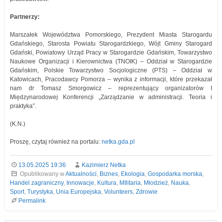
Partnerzy:
Marszałek Województwa Pomorskiego, Prezydent Miasta Starogardu
Gdańskiego, Starosta Powiatu Starogardzkiego, Wójt Gminy Starogard
Gdański, Powiatowy Urząd Pracy w Starogardzie Gdańskim, Towarzystwo
Naukowe Organizacji i Kierownictwa (TNOIK) – Oddział w Starogardzie
Gdańskim, Polskie Towarzystwo Socjologiczne (PTS) – Oddział w
Katowicach, Pracodawcy Pomorza – wynika z informacji, które przekazał
nam dr Tomasz Smorgowicz – reprezentujący organizatorów I
Międzynarodowej Konferencji „Zarządzanie w administracji. Teoria i
praktyka”.
(K.N.)
Proszę, czytaj również na portalu:
netka.gda.pl
13.05.2025 19:36
Kazimierz Netka
Opublikowany w
Aktualności
,
Biznes
,
Ekologia
,
Gospodarka morska
,
Handel zagraniczny
,
Innowacje
,
Kultura
,
MIlitaria
,
Młodzież
,
Nauka
,
Sport
,
Turystyka
,
Unia Europejska
,
Volunteers
,
Zdrowie
Permalink