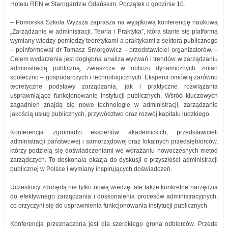
Hotelu REN w Starogardzie Gdańskim. Początek o godzinie 10.
– Pomorska Szkoła Wyższa zaprasza na wyjątkową konferencję naukową
„Zarządzanie w administracji. Teoria i Praktyka”, która stanie się platformą
wymiany wiedzy pomiędzy teoretykami a praktykami z sektora publicznego
– poinformował dr Tomasz Smorgowicz – przedstawiciel organizatorów. –
Celem wydarzenia jest dogłębna analiza wyzwań i trendów w zarządzaniu
administracją publiczną, zwłaszcza w obliczu dynamicznych zmian
społeczno – gospodarczych i technologicznych. Eksperci omówią zarówno
teoretyczne podstawy zarządzania, jak i praktyczne rozwiązania
usprawniające funkcjonowanie instytucji publicznych. Wśród kluczowych
zagadnień znajdą się nowe technologie w administracji, zarządzanie
jakością usług publicznych, przywództwo oraz rozwój kapitału ludzkiego.
Konferencja zgromadzi ekspertów akademickich, przedstawicieli
administracji państwowej i samorządowej oraz lokalnych przedsiębiorców,
którzy podzielą się doświadczeniami we wdrażaniu nowoczesnych metod
zarządczych. To doskonała okazja do dyskusji o przyszłości administracji
publicznej w Polsce i wymiany inspirujących doświadczeń.
Uczestnicy zdobędą nie tylko nową wiedzę, ale także konkretne narzędzia
do efektywnego zarządzania i doskonalenia procesów administracyjnych,
co przyczyni się do usprawnienia funkcjonowania instytucji publicznych.
Konferencja przeznaczona jest dla szerokiego grona odbiorców. Przede