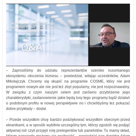
– Zaprosiliśmy do udziału reprezentantów szeroko rozumianego
ekosystemu otoczenia biznesu – powiedział, witając uczestników, Adam
Mikołajczyk. Chcemy się skupić na programie COSME, który nie jest
programem nowym ale nie jest też zbyt popularny, nie jest rozpoznawalny.
W związku z czym naszym celem jest zarówno przybliżenie jego
charakterystyki, zastanowienie jakie będą losy tego programy bądź działań
o podobnym profilu w nowej perspektywie no i chcielibyśmy też pokazać
dobre przykłady – dodał.
– Przede wszystkim chcę bardzo podziękować wszystkim obecnym przed
ekranikami, a w sposób wybitnie szczególny tym, którzy zgodzili się podjąć
aktywnej roli czyli przyjęli rolę prelegentów lub panelistów. Tu mamy skład,
którym naprawdę możemy się pochwalić – powiedział pan dyrektor Adam