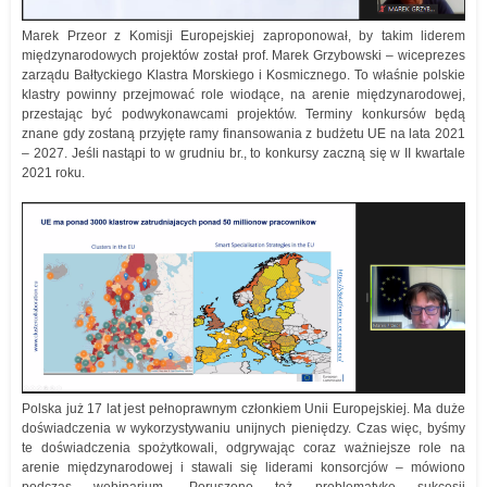
Marek Przeor z Komisji Europejskiej zaproponował, by takim liderem
międzynarodowych projektów został prof. Marek Grzybowski – wiceprezes
zarządu Bałtyckiego Klastra Morskiego i Kosmicznego. To właśnie polskie
klastry powinny przejmować role wiodące, na arenie międzynarodowej,
przestając być podwykonawcami projektów. Terminy konkursów będą
znane gdy zostaną przyjęte ramy finansowania z budżetu UE na lata 2021
– 2027. Jeśli nastąpi to w grudniu br., to konkursy zaczną się w II kwartale
2021 roku.
Polska już 17 lat jest pełnoprawnym członkiem Unii Europejskiej. Ma duże
doświadczenia w wykorzystywaniu unijnych pieniędzy. Czas więc, byśmy
te doświadczenia spożytkowali, odgrywając coraz ważniejsze role na
arenie międzynarodowej i stawali się liderami konsorcjów – mówiono
podczas webinarium. Poruszono też problematykę sukcesji