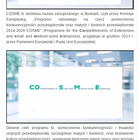
COSME to skrótowa nazwa zarządzanego w Brukseli, czyli przez Komisje
Europejską, „Programu ramowego na rzecz wzmocnienia
konkurencyjności przedsiębiorstw oraz małych i średnich przedsiębiorstw
2014-2020 COSME” (Programme for the
Co
mpetitiveness of Enterprises
and
s
mall and
m
edium-sized
e
nterprises), przyjętego w grudniu 2013 r.
przez Parlament Europejski i Radę Unii Europejskiej.
Główne cele programu to: wzmocnienie konkurencyjności i trwałości
unijnych przedsiębiorstw, szczególnie małych i średnich, oraz krzewienie
kultury przedsiębiorczości, wspieranie tworzenia miejsc pracy oraz wzrostu