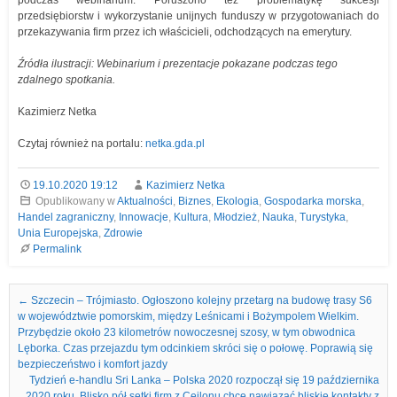
przedsiębiorstw i wykorzystanie unijnych funduszy w przygotowaniach do
przekazywania firm przez ich właścicieli, odchodzących na emerytury.
Źródła ilustracji: Webinarium i prezentacje pokazane podczas tego
zdalnego spotkania.
Kazimierz Netka
Czytaj również na portalu:
netka.gda.pl
19.10.2020 19:12
Kazimierz Netka
Opublikowany w
Aktualności
,
Biznes
,
Ekologia
,
Gospodarka morska
,
Handel zagraniczny
,
Innowacje
,
Kultura
,
Młodzież
,
Nauka
,
Turystyka
,
Unia Europejska
,
Zdrowie
Permalink
Nawigacja we wpisach
←
Szczecin – Trójmiasto. Ogłoszono kolejny przetarg na budowę trasy S6
w województwie pomorskim, między Leśnicami i Bożympolem Wielkim.
Przybędzie około 23 kilometrów nowoczesnej szosy, w tym obwodnica
Lęborka. Czas przejazdu tym odcinkiem skróci się o połowę. Poprawią się
bezpieczeństwo i komfort jazdy
Tydzień e-handlu Sri Lanka – Polska 2020 rozpoczął się 19 października
2020 roku. Blisko pół setki firm z Cejlonu chce nawiązać bliskie kontakty z