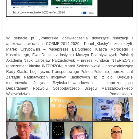
W debacie pt. „Pomorskie doświadczenia dotyczące realizacji i
aplikowania w ramach COSME 2014-2020 – Panel „Klastry” uczestniczyli:
Marek Grzybowski – wiceprezes Bałtyckiego Klastra Morskiego i
Kosmicznego; Ewa Domke z Instytutu Maszyn Przepływowych Polskiej
Akademii Nauk; Jarosław Parzuchowski – prezes Fundacji INTERIZON i
reprezentant klastra INTERIZON; Marek Świeczkowski – przewodniczący
Rady Klastra Logistyczno Transportowego Północ-Południe, reprezentant
Zarządu Nadbałtyckich Inicjatyw Klastrowych sp. z o.o. Dyskusję
moderowała Justyna Szybska-Lewandowska – reprezentująca
Departament Rozwoju Gospodarczego Urzędu Marszałkowskiego
Województwa Pomorskiego.