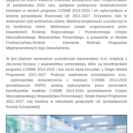
19 października 2020 roku, spotkanie poświęcone doświadczeniom
zdobytym w ramach programu COSME 2014-2020 i ich wykorzystaniu w
kolejnej perspektywie finansowej UE 2021-2027. Oczywiście, było to
webinarium czyli seminarium zdalne. Mieliśmy przyjemność uczestniczyć w
tej konferencji online. Webinarium zostało zorganizowane przez
Departament Rozwoju Regionalnego i Przestrzennego Urzędu
Marszałkowskiego Województwa Pomorskiego, a prowadziła je Monika
Cholewczyńska-Dmitruk – Kierownik Referatu Programów
Międzynarodowych tego Departamentu.
W tym zdalnym seminarium uczestniczyli reprezentanci m.in. instytucji z
otoczenia biznesu z województwa pomorskiego, które są beneficjentami
programu COSME 2014-2020 i być może będą korzystać z Single Market
Programme 2021-2027. Podczas webinarium przedstawiono m.in.:
ogólnopolskie doświadczenia z realizacji COSME 2014-2020
(przedstawiciel PARP); analizę wykorzystania przez pomorskich
beneficjentów środków COSME 2014-2020 (przedstawiciel Urzędu
Marszałkowskiego Województwa Pomorskiego); Single Market Programme
2021-2027; rolę klastrów w odbudowie gospodarki UE (przedstawiciel
Komisji Europejskiej).