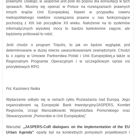
prawnymi. Dlatego, w Jaspersie jest pole do popisu dla konsultacji w tych
sprawach. Musimy się opierać w Polsce na rozwiązaniach prawnych
innych krajów Unii Europejskiej. Nawet w przypadku roweru
metropolitalnego niektóre rozwiązania prawne u nas funkcjonujące
pochodzą z XIX lub początków XX wieku. Nałożenie na to systemów
informatycznych wysokiej mocy to bardzo karkołomne zajęcie, ale
będziemy próbowali to robić.
Jeśli chodzi o program Tripolis, to jak on będzie wyglądał, jest
determinowane w dużej mierze uwarunkowaniami zewnętrznymi. Chodzi
tu o zapisy w Umowie Partnerstwa Polski i Unii Europejskiej,a także w
Regionalnym Programie Operacyjnym i w szczegółowym opisie osi
priorytetowych RPO.
Fot. Kazimierz Netka
Wydarzenie odbyło się w ramach cyklu Rozważania nad Europą. Jego
organizatorami są Europejski Bank Inwestycyjny/JASPERS, Komitet
Regionów, Urząd Marszałkowski Województwa Pomorskiego oraz
Stowarzyszenie „Pomorskie w Unii Europejskiej”.
Warsztat:
„JASPERS-CoR dialogues on the implementation of the EU
Urban Agenda”
oparty był na konkretnych pomysłach projektowych i