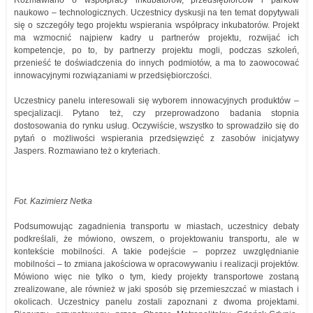
Rozmawiano o współpracy inkubatorów, przedsiębiorców i parków
naukowo – technologicznych. Uczestnicy dyskusji na ten temat dopytywali
się o szczegóły tego projektu wspierania współpracy inkubatorów. Projekt
ma wzmocnić najpierw kadry u partnerów projektu, rozwijać ich
kompetencje, po to, by partnerzy projektu mogli, podczas szkoleń,
przenieść te doświadczenia do innych podmiotów, a ma to zaowocować
innowacyjnymi rozwiązaniami w przedsiębiorczości.
Uczestnicy panelu interesowali się wyborem innowacyjnych produktów –
specjalizacji. Pytano też, czy przeprowadzono badania stopnia
dostosowania do rynku usług. Oczywiście, wszystko to sprowadziło się do
pytań o możliwości wspierania przedsięwzięć z zasobów inicjatywy
Jaspers. Rozmawiano też o kryteriach.
Fot. Kazimierz Netka
Podsumowując zagadnienia transportu w miastach, uczestnicy debaty
podkreślali, że mówiono, owszem, o projektowaniu transportu, ale w
kontekście mobilności. A takie podejście – poprzez uwzględnianie
mobilności – to zmiana jakościowa w opracowywaniu i realizacji projektów.
Mówiono więc nie tylko o tym, kiedy projekty transportowe zostaną
zrealizowane, ale również w jaki sposób się przemieszczać w miastach i
okolicach. Uczestnicy panelu zostali zapoznani z dwoma projektami.