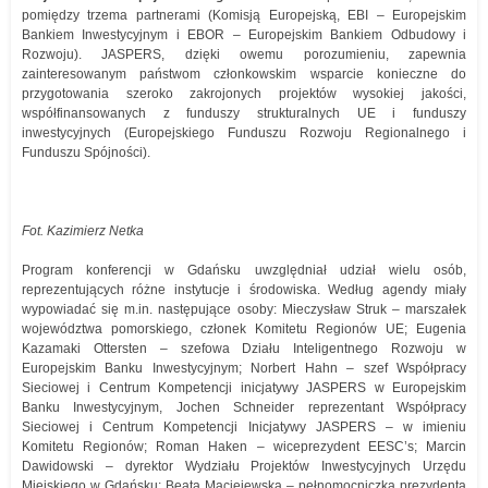
pomiędzy trzema partnerami (Komisją Europejską, EBI – Europejskim
Bankiem Inwestycyjnym i EBOR – Europejskim Bankiem Odbudowy i
Rozwoju). JASPERS, dzięki owemu porozumieniu, zapewnia
zainteresowanym państwom członkowskim wsparcie konieczne do
przygotowania szeroko zakrojonych projektów wysokiej jakości,
współfinansowanych z funduszy strukturalnych UE i funduszy
inwestycyjnych (Europejskiego Funduszu Rozwoju Regionalnego i
Funduszu Spójności).
Fot. Kazimierz Netka
Program konferencji w Gdańsku uwzględniał udział wielu osób,
reprezentujących różne instytucje i środowiska. Według agendy miały
wypowiadać się m.in. następujące osoby: Mieczysław Struk – marszałek
województwa pomorskiego, członek Komitetu Regionów UE; Eugenia
Kazamaki Ottersten – szefowa Działu Inteligentnego Rozwoju w
Europejskim Banku Inwestycyjnym; Norbert Hahn – szef Współpracy
Sieciowej i Centrum Kompetencji inicjatywy JASPERS w Europejskim
Banku Inwestycyjnym, Jochen Schneider reprezentant Współpracy
Sieciowej i Centrum Kompetencji Inicjatywy JASPERS – w imieniu
Komitetu Regionów; Roman Haken – wiceprezydent EESC’s; Marcin
Dawidowski – dyrektor Wydziału Projektów Inwestycyjnych Urzędu
Miejskiego w Gdańsku; Beata Maciejewska – pełnomocniczka prezydenta