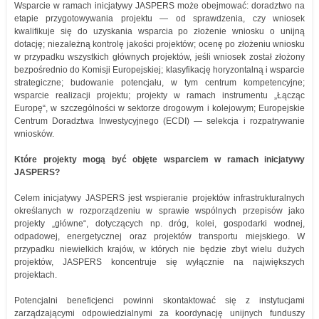
Wsparcie w ramach inicjatywy JASPERS może obejmować: doradztwo na
etapie przygotowywania projektu — od sprawdzenia, czy wniosek
kwalifikuje się do uzyskania wsparcia po złożenie wniosku o unijną
dotację; niezależną kontrolę jakości projektów; ocenę po złożeniu wniosku
w przypadku wszystkich głównych projektów, jeśli wniosek został złożony
bezpośrednio do Komisji Europejskiej; klasyfikację horyzontalną i wsparcie
strategiczne; budowanie potencjału, w tym centrum kompetencyjne;
wsparcie realizacji projektu; projekty w ramach instrumentu „Łącząc
Europę“, w szczególności w sektorze drogowym i kolejowym; Europejskie
Centrum Doradztwa Inwestycyjnego (ECDI) — selekcja i rozpatrywanie
wniosków.
Które projekty mogą być objęte wsparciem w ramach inicjatywy
JASPERS?
Celem inicjatywy JASPERS jest wspieranie projektów infrastrukturalnych
określanych w rozporządzeniu w sprawie wspólnych przepisów jako
projekty „główne“, dotyczących np. dróg, kolei, gospodarki wodnej,
odpadowej, energetycznej oraz projektów transportu miejskiego. W
przypadku niewielkich krajów, w których nie będzie zbyt wielu dużych
projektów, JASPERS koncentruje się wyłącznie na największych
projektach.
Potencjalni beneficjenci powinni skontaktować się z instytucjami
zarządzającymi odpowiedzialnymi za koordynację unijnych funduszy