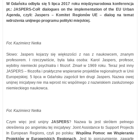
W Gdańsku odbyła się 5 lipca 2017 roku międzynarodowa konferencja
pt.: JASPERS-CoR dialogues on the implementation of the EU Urban
Agenda, czyli: Jaspers – Komitet Regionów UE – dialog na temat
wdrożenia unijnego programu polityki miejskiej.
Fot. Kazimierz Netka
Słowo: Jaspers kojarzy się większości z nas z naukowcem, znanym
profesorem. I rzeczywiście, była taka osoba: Karol Jaspers, profesor,
wybitny niemiecki psychiatra i filozof. Zmarł w 1969 roku. Teraz jest inny
JASPERS – filozofia i praktyczne wspieranie projektów regionalnych w Unii
Europejskiej. 5 lipca w Gdańsku zagościł ten drugi Jaspers. Nazwa owej
unijnej inicjatywy nie ma wprost nic wspólnego z nazwiskiem zasłużonego
niemieckiego naukowca.
Fot. Kazimierz Netka
Czym więc jest unijny
JASPERS
? Nazwa ta jest skrótem pełnego
określenia po angielsku tej inicjatywy: Joint Assistance to Support Projects
In European Regions, czyli po polsku:
Wspólna Pomoc we Wspieraniu
Projektów w Europejskich Regionach
. Jest to porozumienie, zawarte