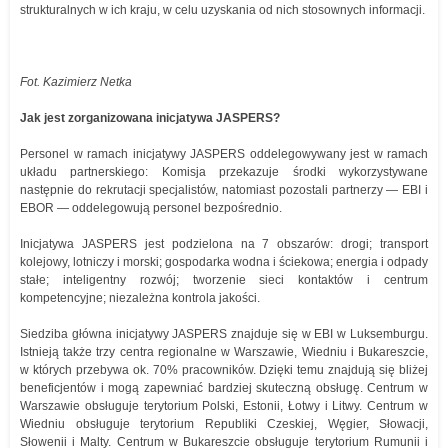
strukturalnych w ich kraju, w celu uzyskania od nich stosownych informacji.
Fot. Kazimierz Netka
Jak jest zorganizowana inicjatywa JASPERS?
Personel w ramach inicjatywy JASPERS oddelegowywany jest w ramach
układu partnerskiego: Komisja przekazuje środki wykorzystywane
następnie do rekrutacji specjalistów, natomiast pozostali partnerzy — EBI i
EBOR — oddelegowują personel bezpośrednio.
Inicjatywa JASPERS jest podzielona na 7 obszarów: drogi; transport
kolejowy, lotniczy i morski; gospodarka wodna i ściekowa; energia i odpady
stałe; inteligentny rozwój; tworzenie sieci kontaktów i centrum
kompetencyjne; niezależna kontrola jakości.
Siedziba główna inicjatywy JASPERS znajduje się w EBI w Luksemburgu.
Istnieją także trzy centra regionalne w Warszawie, Wiedniu i Bukareszcie,
w których przebywa ok. 70% pracowników. Dzięki temu znajdują się bliżej
beneficjentów i mogą zapewniać bardziej skuteczną obsługę. Centrum w
Warszawie obsługuje terytorium Polski, Estonii, Łotwy i Litwy. Centrum w
Wiedniu obsługuje terytorium Republiki Czeskiej, Węgier, Słowacji,
Słowenii i Malty. Centrum w Bukareszcie obsługuje terytorium Rumunii i