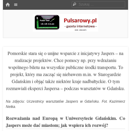
Menu
HOME
Szukaj
SKOCZ DO TREŚCI
Pulsarowy.pl
Pomorskie stara się o unijne wsparcie z inicjatywy Jaspers – na
realizacje projektów. Chce pomocy np. przy wdrażaniu
wspólnego biletu na wszystkie publiczne środki transportu. To
projekt, który ma zacząć się niebawem m.in. w Starogardzie
Gdańskim i objąć także niektóre kraje nadbałtyckie. O tym
rozmawiali eksperci Jaspersa – podczas warsztatów w Gdańsku.
Na zdjęciu: Uczestnicy warsztatów Jaspers w Gdańsku. Fot. Kazimierz
Netka.
Rozważania nad Europą w Uniwersytecie Gdańskim. Co
Jaspers może dać miastom; jak wspiera ich rozwój?