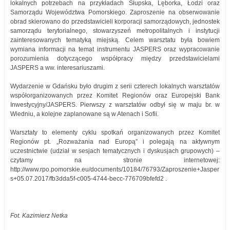
lokalnych potrzebach na przykładach Słupska, Lęborka, Łodzi oraz
Samorządu Województwa Pomorskiego. Zaproszenie na obserwowanie
obrad skierowano do przedstawicieli korporacji samorządowych, jednostek
samorządu terytorialnego, stowarzyszeń metropolitalnych i instytucji
zainteresowanych tematyką miejską. Celem warsztatu była bowiem
wymiana informacji na temat instrumentu JASPERS oraz wypracowanie
porozumienia dotyczącego współpracy między przedstawicielami
JASPERS a ww. interesariuszami.
Wydarzenie w Gdańsku było drugim z serii czterech lokalnych warsztatów
współorganizowanych przez Komitet Regionów oraz Europejski Bank
Inwestycyjny/JASPERS. Pierwszy z warsztatów odbył się w maju br. w
Wiedniu, a kolejne zaplanowane są w Atenach i Sofii.
Warsztaty to elementy cyklu spotkań organizowanych przez Komitet
Regionów pt. „Rozważania nad Europą” i polegają na aktywnym
uczestnictwie (udział w sesjach tematycznych i dyskusjach grupowych) –
czytamy na stronie internetowej:
http://www.rpo.pomorskie.eu/documents/10184/76793/Zaproszenie+Jasper
s+05.07.2017/fb3dda5f-c005-4744-becc-776709bfefd2 .
Fot. Kazimierz Netka