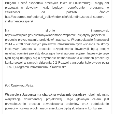
Bułgarii. Część ekspertów przebywa także w Luksemburgu. Mogą oni
pracować w dowolnym kraju będącym beneficjentem programu, w
zależności od potrzeb. Źródło:
http://ec.europa.eu/regional_policy/index.cfm/pl/funding/special-support-
instruments/jaspers/ .
Na stronie internetowej:
https://www.pois.gov.pl/strony/wiadomosci/wsparcie-inicjatywy-jaspers-w-
procesie-przygotowania-projektow/ , napisano: W perspektywie finansowej
2014 – 2020 obok dużych projektów infrastrukturalnych wsparcie ze strony
inicjatywy Jaspers w procesie przygotowania inwestycji będą mogły
uzyskać również projekty dotyczące kolei aglomeracyjnej. Inwestycje tego
typu będą ubiegały się o przyznanie dofinansowania w ramach procedury
konkursowej w ramach działania 5.2 Rozwój transportu kolejowego poza
TEN-T, Programu Infrastruktura i Środowisko.
Fot. Kazimierz Netka
Wsparcie z Jaspersa ma charakter wyłącznie doradczy
i obejmuje m.in.
weryfikację dokumentacji projektowej. Jego głównym celem jest
przyspieszenie procesu przygotowania projektów oraz podniesienie
jakości wniosków o dofinansowanie, które będą składane w konkursie.