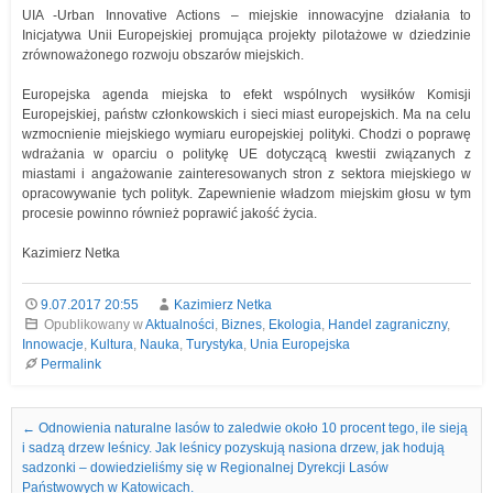
UIA -Urban Innovative Actions – miejskie innowacyjne działania to
Inicjatywa Unii Europejskiej promująca projekty pilotażowe w dziedzinie
zrównoważonego rozwoju obszarów miejskich.
Europejska agenda miejska to efekt wspólnych wysiłków Komisji
Europejskiej, państw członkowskich i sieci miast europejskich. Ma na celu
wzmocnienie miejskiego wymiaru europejskiej polityki. Chodzi o poprawę
wdrażania w oparciu o politykę UE dotyczącą kwestii związanych z
miastami i angażowanie zainteresowanych stron z sektora miejskiego w
opracowywanie tych polityk. Zapewnienie władzom miejskim głosu w tym
procesie powinno również poprawić jakość życia.
Kazimierz Netka
9.07.2017 20:55
Kazimierz Netka
Opublikowany w
Aktualności
,
Biznes
,
Ekologia
,
Handel zagraniczny
,
Innowacje
,
Kultura
,
Nauka
,
Turystyka
,
Unia Europejska
Permalink
Nawigacja we wpisach
←
Odnowienia naturalne lasów to zaledwie około 10 procent tego, ile sieją
i sadzą drzew leśnicy. Jak leśnicy pozyskują nasiona drzew, jak hodują
sadzonki – dowiedzieliśmy się w Regionalnej Dyrekcji Lasów
Państwowych w Katowicach.