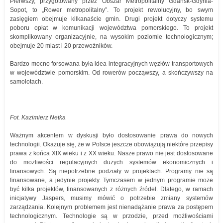
Pierwszy, przygotowany przez Obszar Metropolitalny Gdańsk-Gdynia-
Sopot, to „Rower metropolitalny”. To projekt rewolucyjny, bo swym
zasięgiem obejmuje kilkanaście gmin. Drugi projekt dotyczy systemu
poboru opłat w komunikacji województwa pomorskiego. To projekt
skomplikowany organizacyjnie, na wysokim poziomie technologicznym;
obejmuje 20 miast i 20 przewoźników.
Bardzo mocno forsowana była idea integracyjnych węzłów transportowych
w województwie pomorskim. Od rowerów począwszy, a skończywszy na
samolotach.
Fot. Kazimierz Netka
Ważnym akcentem w dyskusji było dostosowanie prawa do nowych
technologii. Okazuje się, że w Polsce jeszcze obowiązują niektóre przepisy
prawa z końca XIX wieku i z XX wieku. Nasze prawo nie jest dostosowane
do możliwości regulacyjnych dużych systemów ekonomicznych i
finansowych. Są niepotrzebne podziały w projektach. Programy nie są
finansowane, a jedynie projekty. Tymczasem w jednym programie może
być kilka projektów, finansowanych z różnych źródeł. Dlatego, w ramach
inicjatywy Jaspers, musimy mówić o potrzebie zmiany systemów
zarządzania. Kolejnym problemem jest nienadążanie prawa za postępem
technologicznym. Technologie są w przodzie, przed możliwościami