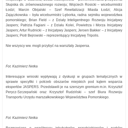
Słupska ds. zrównoważonego rozwoju; Wojciech Rosicki – wiceburmistrz
Łodzi; Marcin Obijalski – Szef Rewitalizacji Miasta Łodzi; Alicja
Zajączkowska – była wiceburmistrz Lęborka, radna sejmiku wojewodztwa
pomorskiego; Brian Field – z Działy Inteligentnego Rozwoju Inicjatywy
Jaspers; Patrizia Fagiani – z Działu Kolei, Powietrza i Morza Inicjatywy
Jaspers; Artur Rudnicki – z Inicjatywy Jaspers; Jeroen Bakker – z Inicjatywy
Jaspers; Piotr Bejrowski – reprezentujący Inicjatywę Tripolis.
Nie wszyscy ww. mogli przybyć na warsztaty Jaspersa.
Fot. Kazimierz Netka
Interesujące wnioski wypływają z dyskusji w grupach tematycznych w
sprawie specyfiki i potrzeb obszarów miejskich pod kątem wsparcia
ekspertów JASPERS. Przedstawili je na szerszym gremium m.in. Krzysztof
Perycz-Szczepański oraz Krzysztof Rudziński – szef Biura Rozwoju
Transportu Urzędu marszałkowskiego Województwa Pomorskiego.
Fot. Kazimierz Netka