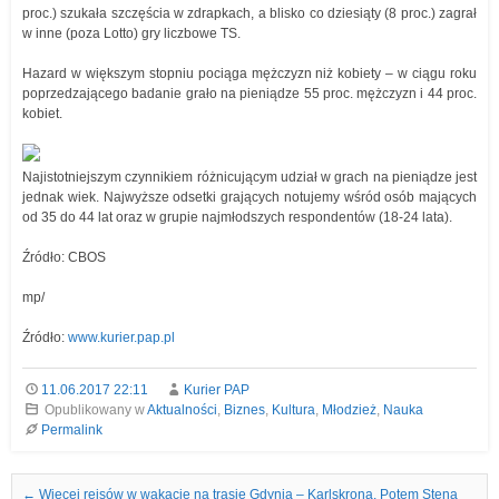
proc.) szukała szczęścia w zdrapkach, a blisko co dziesiąty (8 proc.) zagrał
w inne (poza Lotto) gry liczbowe TS.
Hazard w większym stopniu pociąga mężczyzn niż kobiety – w ciągu roku
poprzedzającego badanie grało na pieniądze 55 proc. mężczyzn i 44 proc.
kobiet.
Najistotniejszym czynnikiem różnicującym udział w grach na pieniądze jest
jednak wiek. Najwyższe odsetki grających notujemy wśród osób mających
od 35 do 44 lat oraz w grupie najmłodszych respondentów (18-24 lata).
Źródło: CBOS
mp/
Źródło:
www.kurier.pap.pl
11.06.2017 22:11
Kurier PAP
Opublikowany w
Aktualności
,
Biznes
,
Kultura
,
Młodzież
,
Nauka
Permalink
Nawigacja we wpisach
←
Więcej rejsów w wakacje na trasie Gdynia – Karlskrona. Potem Stena