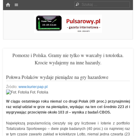
Menu
HOME
Szukaj
SKOCZ DO TREŚCI
Pulsarowy.pl
Pomorze i Polska. Gramy nie tylko w warcaby i totolotka.
Krocie wydajemy na inne hazardy.
Połowa Polaków wydaje pieniądze na gry hazardowe
Źródło:
www.kurier.pap.pl
Fot. Fotolia
W ciągu ostatniego roku niemal co drugi Polak (49 proc.) przynajmniej
raz wziął udział w grze na pieniądze, wydając na ten cel średnio 223 zł i
wygrywając przeciętnie około 103 zł – wynika z badań CBOS.
Największą popularnością cieszyły się gry liczbowe i loterie z portfolio
Totalizatora Sportowego – dwie piąte badanych (40 proc.) co najmniej raz
w tym czasie zawarło zakład w kolekturze Lotto, niemal jedna czwarta (23