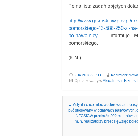
Pełna lista zadań objętych dota
http://www.gdansk.uw.gov.pl/ur
pomorskiego-43-588-250-zl-na-
po-nawalnicy
– informuje Ma
pomorskiego.
(K.N.)
3.04.2018 21:03
Kazimierz Netk
Opublikowany w
Aktualności
,
Biznes
,
Nawigacja we wpisach
←
Gdynia chce mieć wodorowe autobusy.
być stosowany w ogniwach paliwowych, d
NFOŚiGW przekaże 200 milionów zło
m.in. realizatorzy przedsięwzięć pole