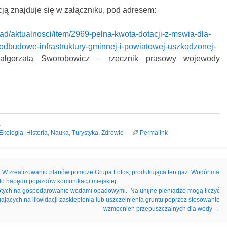
cją znajduje się w załączniku, pod adresem:
zad/aktualnosci/item/2969-pelna-kwota-dotacji-z-mswia-dla-
odbudowe-infrastruktury-gminnej-i-powiatowej-uszkodzonej-
łgorzata Sworobowicz – rzecznik prasowy wojewody
a
Ekologia
,
Historia
,
Nauka
,
Turystyka
,
Zdrowie
Permalink
 W zrealizowaniu planów pomoże Grupa Lotos, produkująca ten gaz. Wodór ma
o napędu pojazdów komunikacji miejskiej.
tych na gospodarowanie wodami opadowymi. Na unijne pieniądze mogą liczyć
gających na likwidacji zasklepienia lub uszczelnienia gruntu poprzez stosowanie
wzmocnień przepuszczalnych dla wody
→