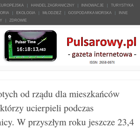
 EUROPEJSKA
HANDEL ZAGRANICZNY
INNOWACJE
TURYSTYKA
TORIA
EKOLOGIA
MŁODZIEŻ
GOSPODARKA MORSKA
INNE
ŁY
ZDROWIE
otych od rządu dla mieszkańców
tórzy ucierpieli podczas
nicy. W przyszłym roku jeszcze 23,4