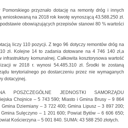
omorskiego przyznało dotację na remonty dróg i innych
ą wnioskowaną na 2018 rok kwotę wynoszącą 43.588.250 zł.
podstawie obowiązujących przepisów stanowi 80 % wartości
otacją liczy 110 pozycji. Z tego 96 dotyczy remontów dróg na
110 zł. Kolejne 14 to zadania dotowane na 4 746 140 zł,a
 infrastruktury komunalnej. Całkowita kosztorysowa wartość
izacji w 2018 r. wynosi 54.485.310 zł. Środki te zostaną
ądu terytorialnego po dostarczeniu przez nie wymaganych
 dotacyjnej.
NA POSZCZEGÓLNE JEDNOSTKI SAMORZĄDU
ka Chojnice – 5 743 590; Miasto i Gmina Brusy – 9 864
; Gmina Dziemiany – 3 722 400; Gmina Lipusz – 3 897 200;
Gmina Sulęczyno – 1 201 600; Powiat Bytów – 6 606 650;
owiat Kościerzyna – 5 001 840. SUMA: 43 588 250 złotych.