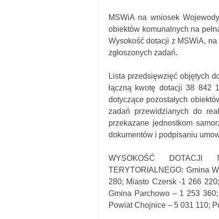
MSWiA na wniosek Wojewody P
obiektów komunalnych na pełn
Wysokość dotacji z MSWiA, na 
zgłoszonych zadań.
Lista przedsięwzięć objętych d
łączną kwotę dotacji 38 842 
dotyczące pozostałych obiektów
zadań przewidzianych do real
przekazane jednostkom samorz
dokumentów i podpisaniu umowy
WYSOKOŚĆ DOTACJI 
TERYTORIALNEGO: Gmina Wiejs
280; Miasto Czersk -1 266 220
Gmina Parchowo – 1 253 360; 
Powiat Chojnice – 5 031 110; P