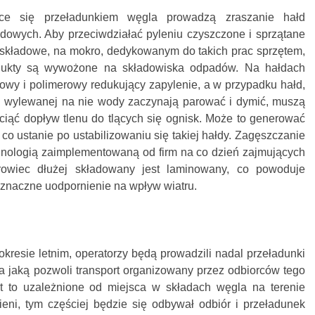
ące się przeładunkiem węgla prowadzą zraszanie hałd
owych. Aby przeciwdziałać pyleniu czyszczone i sprzątane
e składowe, na mokro, dedykowanym do takich prac sprzętem,
dukty są wywożone na składowiska odpadów. Na hałdach
zowy i polimerowy redukujący zapylenie, a w przypadku hałd,
i wylewanej na nie wody zaczynają parować i dymić, muszą
ciąć dopływ tlenu do tlących się ognisk. Może to generować
co ustanie po ustabilizowaniu się takiej hałdy. Zagęszczanie
hnologią zaimplementowaną od firm na co dzień zajmujących
owiec dłużej składowany jest laminowany, co powoduje
 znaczne uodpornienie na wpływ wiatru.
kresie letnim, operatorzy będą prowadzili nadal przeładunki
a jaką pozwoli transport organizowany przez odbiorców tego
st to uzależnione od miejsca w składach węgla na terenie
ieni, tym częściej będzie się odbywał odbiór i przeładunek