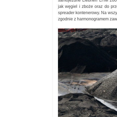
samojezdne Liebherr LHM 280
jak węgiel i zboże oraz do pr
spreader kontenerowy. Na wszys
zgodnie z harmonogramem zaw