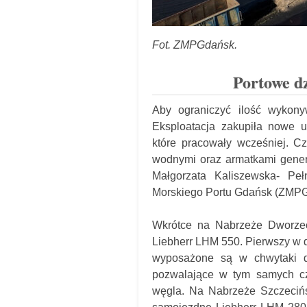
Fot. ZMPGdańsk.
Portowe d
Aby ograniczyć ilość wykony
Eksploatacja zakupiła nowe u
które pracowały wcześniej. C
wodnymi oraz armatkami gener
Małgorzata Kaliszewska- Pe
Morskiego Portu Gdańsk (ZMPG
Wkrótce na Nabrzeże Dworze
Liebherr LHM 550. Pierwszy w d
wyposażone są w chwytaki do
pozwalające w tym samych cza
węgla. Na Nabrzeże Szczecińs