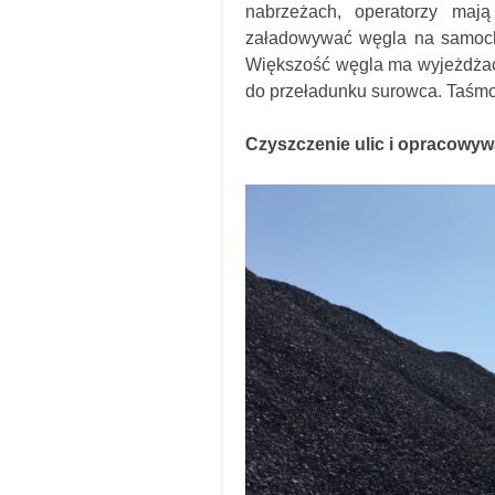
nabrzeżach, operatorzy maj
załadowywać węgla na samocho
Większość węgla ma wyjeżdżać 
do przeładunku surowca. Taśmo
Czyszczenie ulic i opracowyw