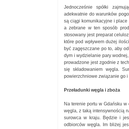
Jednocześnie spółki zajmuj
adekwatnie do warunków pogod
są ciągi komunikacyjne i plac
a zebrane w ten sposób pro
stosowany jest preparat celulo
które pod wpływem dużej ilośc
być zagęszczane po to, aby od
dym i wydzielanie pary wodnej, 
prowadzone jest zgodnie z tec
się składowaniem węgla. Sur
powierzchniowe związanie go i
Przeładunki węgla i zboża
Na terenie portu w Gdańsku w o
węgla, z taką intensywnością n
surowca w kraju. Będzie i je
odbiorców węgla. Im bliżej jes