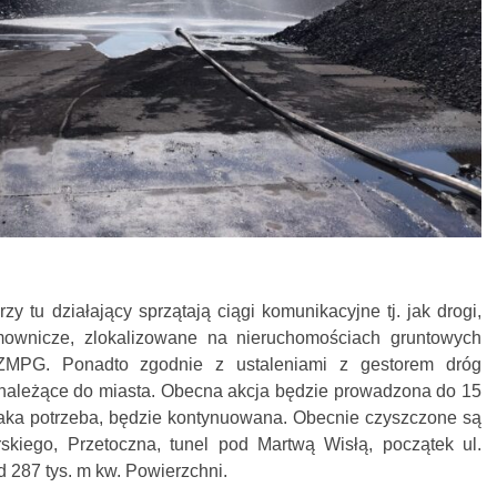
y tu działający sprzątają ciągi komunikacyjne tj. jak drogi,
cumownicze, zlokalizowane na nieruchomościach gruntowych
ZMPG. Ponadto zgodnie z ustaleniami z gestorem dróg
i należące do miasta. Obecna akcja będzie prowadzona do 15
je taka potrzeba, będzie kontynuowana. Obecnie czyszczone są
skiego, Przetoczna, tunel pod Martwą Wisłą, początek ul.
 287 tys. m kw. Powierzchni.