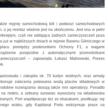
także myjnię samochodową kół i podwozi samochodowych
 a jej montaż właśnie jest na ukończeniu. Jest ona w pełni
mkniętym, czyli nie oddająca żadnych zanieczyszczeń poza
ła już w najbliższych dniach w rejonie Basenu Górniczego w
 placu pomiędzy posterunkiem Ochrony F1, a wagami
ządzenie przejezdne z automatycznymi przenośnikami
anieczyszczeń – zapowiada Łukasz Malinowski, Prezes
sk.
anizowała i zakupiła ok. 70 kurtyn wodnych, oraz armaty
ykonuje zalecenia polewania wodą placów składowych w
dobne rozwiązania stosują także inni operatorzy. Ponadto
ę na mokro, a zebrany surowiec wywożony na składowiska
anych. Port współpracuje też ze strażakami, posiłkując się
nego wiatru, gdy Kapitanat Portu wstrzymuje prace na