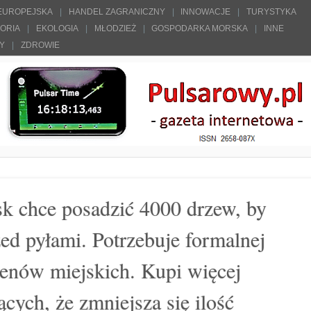
 EUROPEJSKA
HANDEL ZAGRANICZNY
INNOWACJE
TURYSTYKA
TORIA
EKOLOGIA
MŁODZIEŻ
GOSPODARKA MORSKA
INNE
ŁY
ZDROWIE
k chce posadzić 4000 drzew, by
zed pyłami. Potrzebuje formalnej
renów miejskich. Kupi więcej
ących, że zmniejsza się ilość