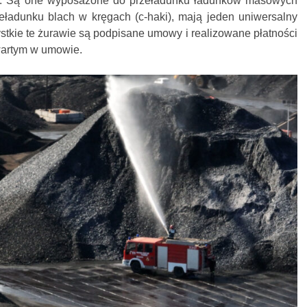
. Są one wyposażone do przeładunku ładunków masowych
zeładunku blach w kręgach (c-haki), mają jeden uniwersalny
tkie te żurawie są podpisane umowy i realizowane płatności
artym w umowie.