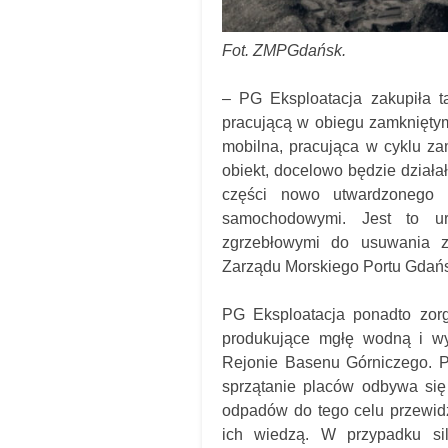
Fot. ZMPGdańsk.
– PG Eksploatacja zakupiła 
pracującą w obiegu zamkniętym,
mobilna, pracująca w cyklu za
obiekt, docelowo będzie działa
części nowo utwardzonego
samochodowymi. Jest to ur
zgrzebłowymi do usuwania z
Zarządu Morskiego Portu Gdań
PG Eksploatacja ponadto zorg
produkujące mgłę wodną i w
Rejonie Basenu Górniczego. Po
sprzątanie placów odbywa si
odpadów do tego celu przewidzi
ich wiedzą. W przypadku sil