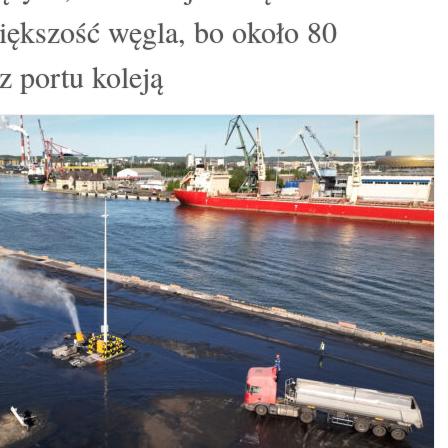
iększość węgla, bo około 80
z portu koleją