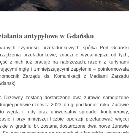
ziałania antypyłowe w Gdańsku
wanych czynności przeładunkowych spółka Port Gdański
rządzenia przeładunkowe, znacznie wydajniejsze od tych,
zęść z nich już pracuje na nabrzeżach, razem z kurtynami
ującymi mgłę i zmniejszającymi zapylenie – poinformowała
łnomocnik Zarządu ds. Komunikacji z Mediami Zarządu
dańsk):
c Drzewny zostaną dostarczone dwa żurawie samojezdne
rugiej połowie czerwca 2023, drugi pod koniec roku. Żurawie
 węgla i rudy oraz uniwersalny spreader kontenerowy,
sie i przy mniejszej liczbie operacji przeładować więcej
kie w grudniu br. zostaną dostarczone dwa nowe żurawie