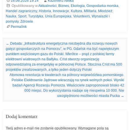
16.06.2026 19:14
Kazimierz Netka
Opublikowany w
Aktualności
,
Biznes
,
Ekologia
,
Gospodarka morska
,
Handel zagraniczny
,
Historia
,
Innowacje
,
Kultura
,
MIlitaria
,
Młodzież
,
Nauka
,
Sport
,
Turystyka
,
Unia Europejska
,
Volunteers
,
Wynalazki i
pomysły
,
Zdrowie
Permalink
Nawigacja we wpisach
←
Debata: „Infrastruktura energetyczna niezbędna dla rozwoju nowych
gałęzi gospodarczych na Pomorzu”, w PG. Gdańsk ma być największym
punktem wejściowym gazu do Polski. Wkrótce – prąd z polskiej farmy
elektrowni wiatrowych na Bałtyku. Crist stworzy organizację
odpowiedzialną za energetykę w północnej Polsce. Stocznia Crist ma 500
projektów zrealizowanych, a tylko jeden dotyczy Polski
Atomowa rewolucja w kwaterach na północy województwa pomorskiego.
Polskie Elektrownie Jądrowe wkraczają na rynek wolnych pokoi. Wyniki
badań Agencji Rozwoju Pomorza. Właściciele zaproponowali blisko 42
000 miejsc. Do wykorzystania nadaje się niespełna 10 000. Nie
uwzględniono możliwości miasta Pucka
→
Dodaj komentarz
Twój adres e-mail nie zostanie opublikowany.
Wymagane pola są