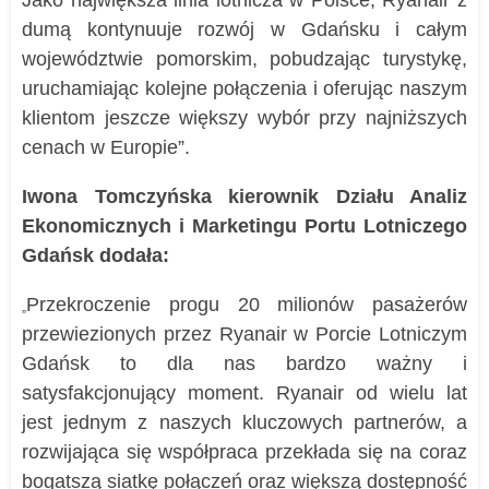
Jako największa linia lotnicza w Polsce, Ryanair z
dumą kontynuuje rozwój w Gdańsku i całym
województwie pomorskim, pobudzając turystykę,
uruchamiając kolejne połączenia i oferując naszym
klientom jeszcze większy wybór przy najniższych
cenach w Europie”.
Iwona Tomczyńska kierownik Działu Analiz
Ekonomicznych i Marketingu Portu Lotniczego
Gdańsk dodała:
Przekroczenie progu 20 milionów pasażerów
„
przewiezionych przez Ryanair w Porcie Lotniczym
Gdańsk to dla nas bardzo ważny i
satysfakcjonujący moment. Ryanair od wielu lat
jest jednym z naszych kluczowych partnerów, a
rozwijająca się współpraca przekłada się na coraz
bogatszą siatkę połączeń oraz większą dostępność