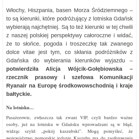
Włochy, Hiszpania, basen Morza Śródziemnego –
to są kierunki, które podróżujący z lotniska Gdańsk
wybierają najchętniej. Są to też kierunki w tej chwili
z naszej polskiej perspektywy całoroczne i widać,
że to słońce, pogoda i troszeczkę tak zwanego
dolce vitae jest tym, co skłania podróżników z
Gdańska do wybierania kierunków wyjazdu –
potwierdziła Alicja Wójcik-Gołębiowska –
rzecznik prasowy i szefowa Komunikacji
Ryanair na Europę środkowowschodnią i kraje
bałtyckie.
Na lotnisku…
Pasażerowie, zwłaszcza tak zwani VIP, czyli bardzo ważne
osoby, już na lotnisku w Gdańsku wprowadzani są w błąd,
widząc szyld: „pokój kaszubski”. Mogą pomyśleć, że
województwo pomorskie jedynie Kaszuby ma do zaoferowania