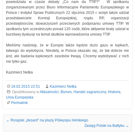
powiedziała w czasie debaty „Co nam da TTIP?” . W spotkaniu
zorganizowanym przez Biuro Informacyjne Parlamentu Europejskiego w
Polsce i Instytut Spraw Publicznych 22 stycznia 2015 r. wzięli także udział
przedstawiciele Komisji Europejskiej, rządu RP, organizacji
przedsiębiorców, stowarzyszeń przeciwnych podpisaniu umowy TTIP. W
spotkaniu tym uczestniczyło ponad 120 osób, które aktywnie brały udział w
burzliwej dyskusji na temat skutków wprowadzenia umowy TTIP.
Mieliśmy nadzieję, że w Europie także będzie dużo gazu w łupkach,
łatwego do wydobycia. Niestety, w Polsce okazało się, że tak dobrze nie
jest, ale badania łupkowych zasobów trwają. Chcemy wydobywać z nich
nie tylko gaz.
Kazimierz Netka
18.02.2015 22:51
Kazimierz Netka
Opublikowany w
Aktualności
,
Biznes
,
Handel zagraniczny
,
Historia
,
Unia Europejska
Permalink
Nawigacja we wpisach
←
Rosyjski „desant” na plażę Półwyspu Helskiego
Zasięg Polski na Bałtyku
→