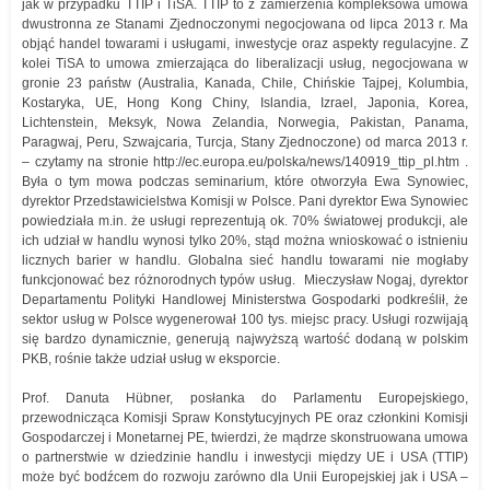
jak w przypadku TTIP i TiSA. TTIP to z zamierzenia kompleksowa umowa
dwustronna ze Stanami Zjednoczonymi negocjowana od lipca 2013 r. Ma
objąć handel towarami i usługami, inwestycje oraz aspekty regulacyjne. Z
kolei TiSA to umowa zmierzająca do liberalizacji usług, negocjowana w
gronie 23 państw (Australia, Kanada, Chile, Chińskie Tajpej, Kolumbia,
Kostaryka, UE, Hong Kong Chiny, Islandia, Izrael, Japonia, Korea,
Lichtenstein, Meksyk, Nowa Zelandia, Norwegia, Pakistan, Panama,
Paragwaj, Peru, Szwajcaria, Turcja, Stany Zjednoczone) od marca 2013 r.
– czytamy na stronie http://ec.europa.eu/polska/news/140919_ttip_pl.htm .
Była o tym mowa podczas seminarium, które otworzyła Ewa Synowiec,
dyrektor Przedstawicielstwa Komisji w Polsce. Pani dyrektor Ewa Synowiec
powiedziała m.in. że usługi reprezentują ok. 70% światowej produkcji, ale
ich udział w handlu wynosi tylko 20%, stąd można wnioskować o istnieniu
licznych barier w handlu. Globalna sieć handlu towarami nie mogłaby
funkcjonować bez różnorodnych typów usług. Mieczysław Nogaj, dyrektor
Departamentu Polityki Handlowej Ministerstwa Gospodarki podkreślił, że
sektor usług w Polsce wygenerował 100 tys. miejsc pracy. Usługi rozwijają
się bardzo dynamicznie, generują najwyższą wartość dodaną w polskim
PKB, rośnie także udział usług w eksporcie.
Prof. Danuta Hübner, posłanka do Parlamentu Europejskiego,
przewodnicząca Komisji Spraw Konstytucyjnych PE oraz członkini Komisji
Gospodarczej i Monetarnej PE, twierdzi, że mądrze skonstruowana umowa
o partnerstwie w dziedzinie handlu i inwestycji między UE i USA (TTIP)
może być bodźcem do rozwoju zarówno dla Unii Europejskiej jak i USA –