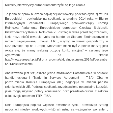
Niestety, nie wszyscy europarlamentarzyści są tego zdania.
To jedna ze spraw budząca najwięcej kontrowersji podczas dyskusji w Unii
Europejskiej – powiedział na spotkaniu w grudniu 2014 roku, w Biurze
Informacyjnym Parlamentu Europejskiego przewodniczący Komisji
Rolnictwa Parlamentu Europejskiego europoseł Czesław Siekierski.
Przewodniczący Komisji Rolnictwa PE ostrzegał także przed zagrożeniami,
jakie może nieść otwarcie rynku na handel ze Stanami Zjednoczonymi w
ramach negocjowanej umowy TTIP: „Liczymy, że wzrost gospodarczy w
USA przeleje się na Europę, tymczasem może być zupełnie inaczej jeśli
okaże się, że mamy słabszą pozycję konkurencyjną” – czytamy jego
wypowiedź na stronie
http://www.europarl.pl/pl/strona_glowna/aktualnosci/news/2014pl/decembe
r2014/siekierski.html .
Analizowana jest też jeszcze jedna możliwość: Porozumienia w sprawie
handlu usługami (Trade in Services Agreement – TiSA), Oba te
porozumienia Komisja Europejska (KE) negocjuje w imieniu państw
członkowskich UE. Podczas spotkania przedstawiono potencjalne korzyści,
jakie mogą uzyskać polscy konsumenci oraz przedsiębiorstwa z sektora
usług dzięki umowom TTIP i TiSA.
Unia Europejska popiera większe otwieranie rynku, prowadząc szereg
negocjacji międzynarodowych, w których usługi są ważnym komponentem,