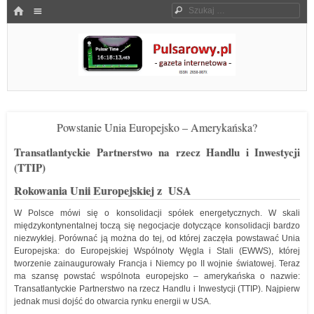
Menu
HOME
Szukaj
SKOCZ DO TREŚCI
Pulsarowy.pl
Powstanie Unia Europejsko – Amerykańska?
Transatlantyckie Partnerstwo na rzecz Handlu i Inwestycji
(TTIP)
Rokowania Unii Europejskiej z USA
W Polsce mówi się o konsolidacji spółek energetycznych. W skali
międzykontynentalnej toczą się negocjacje dotyczące konsolidacji bardzo
niezwykłej. Porównać ją można do tej, od której zaczęła powstawać Unia
Europejska: do Europejskiej Wspólnoty Węgla i Stali (EWWS), której
tworzenie zainaugurowały Francja i Niemcy po II wojnie światowej. Teraz
ma szansę powstać wspólnota europejsko – amerykańska o nazwie:
Transatlantyckie Partnerstwo na rzecz Handlu i Inwestycji (TTIP). Najpierw
jednak musi dojść do otwarcia rynku energii w USA.