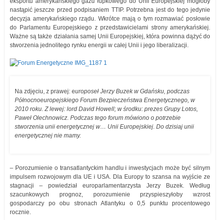
eksportu amerykańskiego gazu łupkowego do Unii Europejskiej mogłoby
nastąpić jeszcze przed podpisaniem TTIP. Potrzebna jest do tego jedynie
decyzja amerykańskiego rządu. Wkrótce mają o tym rozmawiać posłowie
do Parlamentu Europejskiego z przedstawicielami strony amerykańskiej.
Ważne są także działania samej Unii Europejskiej, która powinna dążyć do
stworzenia jednolitego rynku energii w całej Unii i jego liberalizacji.
Na zdjęciu, z prawej: e
uroposeł Jerzy Buzek w Gdańsku, podczas
Północnoeuropejskiego Forum Bezpieczeństwa Energetycznego, w
2010 roku. Z lewej: lord David Howell; w środku: prezes Grupy Lotos,
Paweł Olechnowicz. Podczas tego forum mówiono o potrzebie
stworzenia unii energetycznej w… Unii Europejskiej. Do dzisiaj unii
energetycznej nie mamy.
– Porozumienie o transatlantyckim handlu i inwestycjach może być silnym
impulsem rozwojowym dla UE i USA. Dla Europy to szansa na wyjście ze
stagnacji – powiedział europarlamentarzysta Jerzy Buzek. Według
szacunkowych prognoz, porozumienie przyspieszyłoby wzrost
gospodarczy po obu stronach Atlantyku o 0,5 punktu procentowego
rocznie.