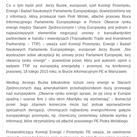
Co o tym myśli prof. Jerzy Buzek, europoseł, szef Komisji Przemysłu,
Energii i Badań Naukowych Parlamentu Europejskiego, dowiedzieliśmy się
z informacji, którą przekazał nam Piotr Wolski, attaché prasowy Biura
Informacyjnego Parlamentu Europejskiego w Polsce: Otwarcie rynku
energii między Stanami Zjednoczonymi i Unią Europejską jest jednym z
najważniejszych elementów negocjacji umowy o transatlantyckim
partnerstwie w handlu i inwestycjach (Transatlantic Trade and Investment
Partnership – TTIP) – uważa szef Komisji Przemysłu, Energii i Badań
Naukowych Parlamentu Europejskiego, europoseł Jerzy Buzek. „Nie
wyobrażam sobie akceptacji tej umowy przez Parlament Europejski, bez
otwarcia rynku energii” – powiedział poseł, który jest autorem opinii o
wpływie TTIP na europejską energetykę i przemysł, na konferencji
prasowej, 18 lutego 2015 roku, w Biurze Informacyjnym PE w Warszawie.
Według Jerzego Buzka kilkukrotnie niższe ceny energii w Stanach
Zjednoczonych dają amerykańskim przedsiębiorstwom dużą przewagę
nad europejskimi. „Otwarcie rynku energii sprawi, że jej ceny w Europie
spadną i szanse firm z obu stron Atlantyku się wyrównają” – tłumaczył
poseł. Jego zdaniem konieczne może być jednak wprowadzenie
specjalnych derogacji, chroniących najbardziej energochłonne gałęzie
europejskiego przemysłu, np. chemiczny, cementowy, szklarski wynika z
informacji, które otrzymaliśmy od attaché prasowego PE Piotra Wolskiego.
Przewodniczący Komisji Energii i Przemysłu PE uważa, że uwolnienie