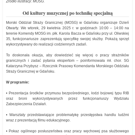
Źródło ilustracji: MOSG.
Od kultury muzycznej po technikę specjalną
Morski Oddział Straży Granicznej (MOSG) w Gdańsku organizuje Dzień
Otwarty. We wtorek, 29 kwietnia 2025 r. w godzinach 10:00 – 14:00 na
terenie Komendy MOSG im. płk. Karola Bacza w Gdańsku przy ul. Oliwskiej
35, funkcjonariusze zaprezentują specyfikę swojej służby. Pokażą sprzęt
wykorzystywany do realizacji codziennych zadań.
To doskonała okazja, aby dowiedzieć się więcej o pracy strażników
granicznych i zadać pytania ekspertom – poinformowała mł. chor. SG
Katarzyna Przybysz – Rzecznik Prasowy Komendanta Morskiego Oddziału
Straży Granicznej w Gdańsku.
W programie:
• Prezentacja środków przymusu bezpośredniego, łodzi bojowej typu RIB
oraz broni wykorzystywanych przez funkcjonariuszy Wydziału
Zabezpieczenia Działań.
• Warsztaty przedstawiające problematykę przestępstwa handlu ludźmi
wraz z prezentacją filmu edukacyjnego.
• Pokaz ogólnego posłuszeństwa oraz pracy węchowej psa służbowego