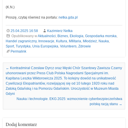
(K.N.)
Proszę, czytaj również na portalu:
netka.gda.pl
25.04.2025 16:58
Kazimierz Netka
Opublikowany w
Aktualności
,
Biznes
,
Ekologia
,
Gospodarka morska
,
Handel zagraniczny
,
Innowacje
,
Kultura
,
MIlitaria
,
Młodzież
,
Nauka
,
Sport
,
Turystyka
,
Unia Europejska
,
Volunteers
,
Zdrowie
Permalink
Nawigacja we wpisach
←
Kontradmirał Czesław Dyrcz oraz Męski Chór Szantowy Zawisza Czarny
uhonorowani przez Press Club Polska Nagrodami Specjalnymi im.
Kapitana Leszka Wiktorowicza 2025. To kolejny dowód na unikatowość
Cywilizacji Ekspatriantów, rozwijającej się od 10 lutego 1920 roku nad
Zatoką Gdańską i na Pomorzu Gdańskim. Uroczystość w Muzeum Miasta
Gdyni
Nauka i technologie. EKG 2025: wzmocnienie cyberbezpieczeństwa
polską racją stanu
→
Dodaj komentarz