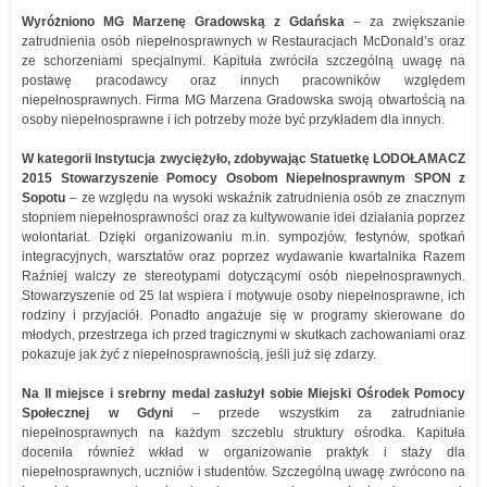
Wyróżniono MG Marzenę Gradowską z Gdańska
– za zwiększanie
zatrudnienia osób niepełnosprawnych w Restauracjach McDonald’s oraz
ze schorzeniami specjalnymi. Kapituła zwróciła szczególną uwagę na
postawę pracodawcy oraz innych pracowników względem
niepełnosprawnych. Firma MG Marzena Gradowska swoją otwartością na
osoby niepełnosprawne i ich potrzeby może być przykładem dla innych.
W kategorii Instytucja zwyciężyło, zdobywając Statuetkę LODOŁAMACZ
2015 Stowarzyszenie Pomocy Osobom Niepełnosprawnym SPON z
Sopotu
– ze względu na wysoki wskaźnik zatrudnienia osób ze znacznym
stopniem niepełnosprawności oraz za kultywowanie idei działania poprzez
wolontariat. Dzięki organizowaniu m.in. sympozjów, festynów, spotkań
integracyjnych, warsztatów oraz poprzez wydawanie kwartalnika Razem
Raźniej walczy ze stereotypami dotyczącymi osób niepełnosprawnych.
Stowarzyszenie od 25 lat wspiera i motywuje osoby niepełnosprawne, ich
rodziny i przyjaciół. Ponadto angażuje się w programy skierowane do
młodych, przestrzega ich przed tragicznymi w skutkach zachowaniami oraz
pokazuje jak żyć z niepełnosprawnością, jeśli już się zdarzy.
Na II miejsce i srebrny medal zasłużył sobie Miejski Ośrodek Pomocy
Społecznej w Gdyni
– przede wszystkim za zatrudnianie
niepełnosprawnych na każdym szczeblu struktury ośrodka. Kapituła
doceniła również wkład w organizowanie praktyk i staży dla
niepełnosprawnych, uczniów i studentów. Szczególną uwagę zwrócono na