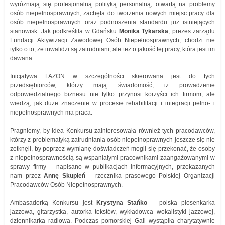
wyróżniają się profesjonalną polityką personalną, otwartą na problemy
osób niepełnosprawnych; zachęta do tworzenia nowych miejsc pracy dla
osób niepełnosprawnych oraz podnoszenia standardu już istniejących
stanowisk. Jak podkreśliła w Gdańsku
Monika Tykarska
, prezes zarządu
Fundacji Aktywizacji Zawodowej Osób Niepełnosprawnych, chodzi nie
tylko o to, że inwalidzi są zatrudniani, ale też o jakość tej pracy, która jest im
dawana.
Inicjatywa FAZON w szczególności skierowana jest do tych
przedsiębiorców, którzy mają świadomość, iż prowadzenie
odpowiedzialnego biznesu nie tylko przynosi korzyści ich firmom, ale
wiedzą, jak duże znaczenie w procesie rehabilitacji i integracji pełno- i
niepełnosprawnych ma praca.
Pragniemy, by idea Konkursu zainteresowała również tych pracodawców,
którzy z problematyką zatrudniania osób niepełnoprawnych jeszcze się nie
zetknęli, by poprzez wymianę doświadczeń mogli się przekonać, że osoby
z niepełnosprawnością są wspaniałymi pracownikami zaangażowanymi w
sprawy firmy – napisano w publikacjach informacyjnych, przekazanych
nam przez
Annę Skupień
– rzecznika prasowego Polskiej Organizacji
Pracodawców Osób Niepełnosprawnych.
Ambasadorką Konkursu jest
Krystyna Stańko
– polska piosenkarka
jazzowa, gitarzystka, autorka tekstów, wykładowca wokalistyki jazzowej,
dziennikarka radiowa. Podczas pomorskiej Gali wystąpiła charytatywnie