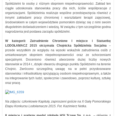
Spółdzielni to osoby z różnym stopniem niepełnosprawności. Zakład ten
ciągle udoskonala stanowiska pracy dla nich, ściśle współpracuje z
organizacjami. Spółdzielnia realizuje wspólne przedsięwzięcia również z
innymi zakładami pracy chronionej i warsztatami terapii zajęciowej,
środowiskiem w całym województwie pomorskim dzieląc się z nimi swoim
długoletnim doświadczeniem i wiedzą. W związku z tym szczególnie godna
nagrodzenia jest postawa zarządu spółdzielni.
W kategorii: Zatrudnienie Chronione I miejsce i Statuetkę
LODOŁAMACZ 2015 otrzymała Chojnicka Spółdzielnia Socjalna
–
przede wszystkim ze względu na wysoki wskaźnik zatrudnienia osób z
umiarkowanym stopniem niepełnosprawności oraz ze schorzeniami
specjalnymi. Doceniono również utworzenie dużej liczby nowych
stanowisk w 2014 r., dzięki otwarciu drugiego punktu Spółdzielni na terenie
Chojnic. Zwrócono szczególną uwagę na w pełni przystosowane
stanowiska i infrastrukturę sprzyjającą osobom niepełnosprawnym, a także
na integrowanie tych ludzi, społecznie i zawodowo, poprzez kulturę, sztukę
oraz pracę.
Na zdjęciu: członkowie Kapituły, zaproszeni goście na X Galę Pomorskiego
Etapu Konkursu Lodołamacze 2015. Fot. Kazimierz Netka.
II miejsce i srebrny medal zdobyła HSI Tczew Sp. z o.o
., – głównie z