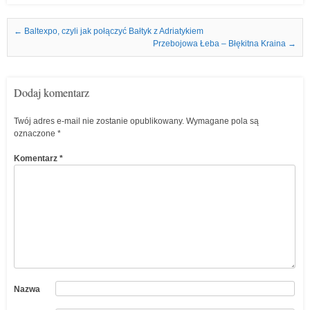
Nawigacja we wpisach
←
Baltexpo, czyli jak połączyć Bałtyk z Adriatykiem
Przebojowa Łeba – Błękitna Kraina
→
Dodaj komentarz
Twój adres e-mail nie zostanie opublikowany.
Wymagane pola są
oznaczone
*
Komentarz
*
Nazwa