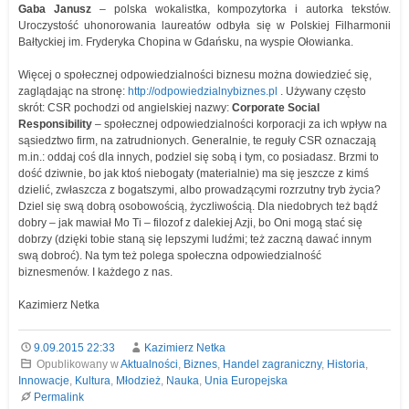
Gaba Janusz
– polska wokalistka, kompozytorka i autorka tekstów.
Uroczystość uhonorowania laureatów odbyła się w Polskiej Filharmonii
Bałtyckiej im. Fryderyka Chopina w Gdańsku, na wyspie Ołowianka.
Więcej o społecznej odpowiedzialności biznesu można dowiedzieć się,
zaglądając na stronę:
http://odpowiedzialnybiznes.pl
. Używany często
skrót: CSR pochodzi od angielskiej nazwy:
Corporate Social
Responsibility
– społecznej odpowiedzialności korporacji za ich wpływ na
sąsiedztwo firm, na zatrudnionych. Generalnie, te reguły CSR oznaczają
m.in.: oddaj coś dla innych, podziel się sobą i tym, co posiadasz. Brzmi to
dość dziwnie, bo jak ktoś niebogaty (materialnie) ma się jeszcze z kimś
dzielić, zwłaszcza z bogatszymi, albo prowadzącymi rozrzutny tryb życia?
Dziel się swą dobrą osobowością, życzliwością. Dla niedobrych też bądź
dobry – jak mawiał Mo Ti – filozof z dalekiej Azji, bo Oni mogą stać się
dobrzy (dzięki tobie staną się lepszymi ludźmi; też zaczną dawać innym
swą dobroć). Na tym też polega społeczna odpowiedzialność
biznesmenów. I każdego z nas.
Kazimierz Netka
9.09.2015 22:33
Kazimierz Netka
Opublikowany w
Aktualności
,
Biznes
,
Handel zagraniczny
,
Historia
,
Innowacje
,
Kultura
,
Młodzież
,
Nauka
,
Unia Europejska
Permalink