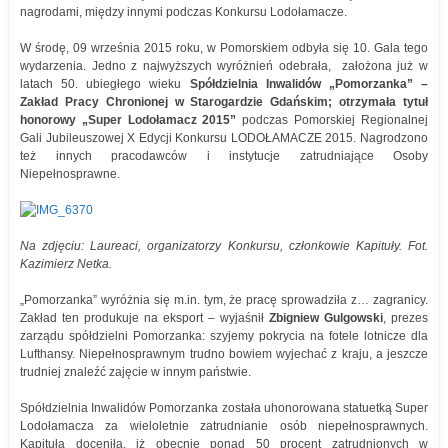
nagrodami, między innymi podczas Konkursu Lodołamacze.
W środę, 09 września 2015 roku, w Pomorskiem odbyła się 10. Gala tego
wydarzenia. Jedno z najwyższych wyróżnień odebrała, założona już w
latach 50. ubiegłego wieku
Spółdzielnia Inwalidów „Pomorzanka” –
Zakład Pracy Chronionej w Starogardzie Gdańskim; otrzymała tytuł
honorowy „Super Lodołamacz 2015”
podczas Pomorskiej Regionalnej
Gali Jubileuszowej X Edycji Konkursu LODOŁAMACZE 2015. Nagrodzono
też innych pracodawców i instytucje zatrudniające Osoby
Niepełnosprawne.
Na zdjęciu: Laureaci, organizatorzy Konkursu, członkowie Kapituły. Fot.
Kazimierz Netka.
„Pomorzanka” wyróżnia się m.in. tym, że pracę sprowadziła z… zagranicy.
Zakład ten produkuje na eksport – wyjaśnił
Zbigniew Gulgowski
, prezes
zarządu spółdzielni Pomorzanka: szyjemy pokrycia na fotele lotnicze dla
Lufthansy. Niepełnosprawnym trudno bowiem wyjechać z kraju, a jeszcze
trudniej znaleźć zajęcie w innym państwie.
Spółdzielnia Inwalidów Pomorzanka została uhonorowana statuetką Super
Lodołamacza za wieloletnie zatrudnianie osób niepełnosprawnych.
Kapituła doceniła, iż obecnie ponad 50 procent zatrudnionych w