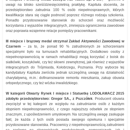
uwagi na blisko sześćdziesięcioletnią praktykę. Kapituła doceniła, że
przedsiębiorstwo zatrudnia 100 % osób niepełnosprawnych, których
kwalifikacje stara się ciągle podnosić poprzez różnego rodzaju szkolenia.
Ponadto przystosowanie stanowisk do schorzeń oraz możliwość
korzystania z wyjazdów integracyjnych, zmniejsza ograniczenia zawodowe
oraz poprawia wzajemne relacje pomiędzy pracownikami.
III miejsce i brązowy medal otrzymał Zakład Aktywności Zawodowej w
Czarnem
– za to, że ponad 90 % zatrudnionych ze schorzeniami
specjalnymi było na turnusach rehabilitacyjnych. Dodatkowo osoby z
niepełnosprawnością w ramach rehabilitacji mogą korzystać z boisk do
siatkówki, koszykówki, czy też siłowni zewnętrznej, jak również z wyjazdów
integracyjnych do Trójmiasta, Kołobrzegu, Poznania. Przy wyborze tej
kandydatury Kapituła zwróciła jednak szczególną uwagę na działalność
charytatywną, m.in.: dofinansowanie remontu mieszkania, zakup obuwia
ortopedycznego, czy też wózka inwalidzkiego.
W kategorii Otwarty Rynek I miejsce i Statuetkę LODOŁAMACZ 2015
zdobyło przedsiębiorstwo: Gregor SA., z Pszczółek
. Producent obuwia
zwyciężył w tej kategorii ze względu na zatrudnianie osób z każdym
stopniem niepełnosprawności, z czego najwyższy odsetek ze stopniem
znacznym, z upośledzeniem umysłowym. Na szczególną uwagę zasługuje
fakt, że każda z tych osób posiada swojego opiekuna i specjalnie
przystosowane stanowiska. Pracownicy z niepełnosprawnością zatrudnieni