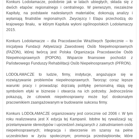
Konkurs Lodołamacze, podobnie jak w latach ubiegłych, składa się z
dwóch etapów: regionalnego i centralnego. W pierwszym, niezależne
Kapituły, na podstawie nadesłanych materiałów, dokonują analizy i
wyłaniają finalistów regionalnych. Zwycięzcy I Etapu przechodzą do
krajowego finału, w którym Kapituła wyłoni ogólnopolskich Lodołamaczy
2015.
Konkurs Lodołamacze – dla Pracodawców Wrażliwych Społecznie – to
inicjatywa Fundacji Aktywizacji Zawodowej Osób Niepełnosprawnych
(FAZON), której twórcą jest Polska Organizacja Pracodawców Osób
Niepełnosprawnych (POPON). Wsparcie finansowe pochodzi z
Państwowego Funduszy Rehabilitacji Osób Niepełnosprawnych (PFRON).
LODOŁAMACZE to ludzie, firmy, instytucje, angażujące się w
rozwiązywanie problemów niepełnosprawnych. Tworząc coraz lepsze
warunki pracy i prowadząc dojrzałą politykę personalną stają się
symbolem etyki w biznesie i otwarcia na ich potrzeby. Jednocześnie
pokazują, że człowiek niepełnosprawny może być doskonałym
pracownikiem zaangażowanym w budowanie sukcesu firmy.
Konkurs LODOŁAMACZE organizowany jest corocznie od 2006 r. W tym
roku realizowana jest X edycja tej Kampanii. Istotne tej rywalizacji są:
przełamywanie stereotypów i uprzedzeń związanych z zatrudnianiem osób
niepełnosprawnych; integracja i stworzenie im szansy na pełne
uczestnictwo w życiu społecznym; promocja przedsiębiorstw, które