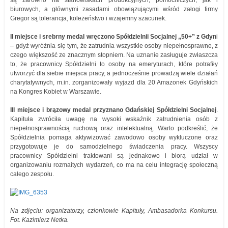
są zarówno na stanowiskach produkcyjnych, pomocniczych, jak i
biurowych, a głównymi zasadami obowiązującymi wśród załogi firmy
Gregor są tolerancja, koleżeństwo i wzajemny szacunek.
II miejsce i srebrny medal wręczono Spółdzielnii Socjalnej „50+” z Gdyn
i
– gdyż wyróżnia się tym, że zatrudnia wszystkie osoby niepełnosprawne, z
czego większość ze znacznym stopniem. Na uznanie zasługuje zwłaszcza
to, że pracownicy Spółdzielni to osoby na emeryturach, które potrafiły
utworzyć dla siebie miejsca pracy, a jednocześnie prowadzą wiele działań
charytatywnych, m.in. zorganizowały wyjazd dla 20 Amazonek Gdyńskich
na Kongres Kobiet w Warszawie.
III miejsce i brązowy medal przyznano Gdańskiej Spółdzielni Socjalnej
.
Kapituła zwróciła uwagę na wysoki wskaźnik zatrudnienia osób z
niepełnosprawnością ruchową oraz intelektualną. Warto podkreślić, że
Spółdzielnia pomaga aktywizować zawodowo osoby wykluczone oraz
przygotowuje je do samodzielnego świadczenia pracy. Wszyscy
pracownicy Spółdzielni traktowani są jednakowo i biorą udział w
organizowaniu rozmaitych wydarzeń, co ma na celu integrację społeczną
całego zespołu.
Na zdjęciu: organizatorzy, członkowie Kapituły, Ambasadorka Konkursu.
Fot. Kazimierz Netka.