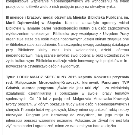
kompleksowe wspieranie niepełnosprawnych we wchodzeniu na rynek
pracy, co umożliwiło wielu z nich podjęcie pracy na otwartym rynku.
III miejsce i brązowy medal otrzymała Miejska Biblioteka Publiczna im.
Marii Dąbrowskiej w Słupsku
. Kapituła zauważyła ogromny wkład
Biblioteki w łamanie barier niedostępności kultury dla osób zagrożonych
wykluczeniem społecznym. Biblioteka przy współpracy z Urzędem Pracy
organizuje staże dla osób niepełnosprawnych, dzięki którym znajdują one
w Bibliotece stałe zatrudnienie. Na szczególną uwagę zasługują działające
przy Bibliotece kluby oraz koło wolontariatu, dzięki któremu
niepełnosprawni mają szanse uwolnić swój potencjał oraz uczestniczyć w
życiu kulturowym. Biblioteka realizuje wiele innowacyjnych projektów m.in.:
nowoczesne czytelnictwo osób niewidomych.
Tytuł: LODOŁAMACZ SPECJALNY 2015 kapituła Konkursu przyznała
red. Małgorzacie Mrozowskiej-Krawczyk, kierownik Panoramy TVP
Gdańsk, autorce programu „Świat nie jest taki zły
” – za wieloletnią
działalność dziennikarską i poruszanie w swojej pracy tematów
społecznych. Od 10 lat z pasją red. Małgorzata Mrozowska-Krawczyk
tworzy program, w którym pokazuje trudy walki osób niepełnosprawnych i
chorych. Promuje ludzi wyjątkowych, którzy mimo ograniczeń robią rzeczy
niezwykłe. Program jest kierowany do wszystkich, bo jego misja to
integracja poprzez wzajemne poznanie. Pokazuje, że „Świat nie jest taki
zły” mimo barier i ograniczeń, mimo że czasem bywa bardzo ciężko.