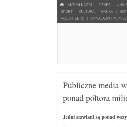
Menu
HOME
SKOCZ DO TREŚCI
AKTUALNOŚCI
BIZNES
UNIA
SPORT
KULTURA
NAUKA
HIS
VOLUNTEERS
WYNALAZKI I POMYS
Pulsarowy.pl
Publiczne media w
ponad półtora mil
Jedni stawiani są ponad wszy