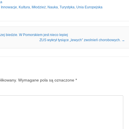
ka
,
Innowacje
,
Kultura
,
Młodzież
,
Nauka
,
Turystyka
,
Unia Europejska
j biedzie. W Pomorskiem jest nieco lepiej
ZUS wykrył tysiące „lewych” zwolnień chorobowych.
→
blikowany.
Wymagane pola są oznaczone
*