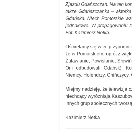
Zjazdu Gdańszczan. Na ten kong
także Gdańszczanka – aktorka
Gdańska. Niech Pomorskie wzor
jednakowo. W propagowaniu tej
Fot. Kazimierz Netka.
Ośmielamy się więc przypomnie
że w Pomorskiem, oprócz większ
Żuławianie, Powiślanie, Słowiń
Oni odbudowali Gdańsk), Koci
Niemcy, Holendrzy, Chińczycy, 
Miejmy nadzieję, że telewizja c
niechcący wyróżniają Kaszubów
innych grup społecznych tworz
Kazimierz Netka