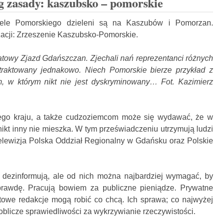
 zasady: kaszubsko – pomorskie
atele Pomorskiego dzieleni są na Kaszubów i Pomorzan.
zacji: Zrzeszenie Kaszubsko-Pomorskie.
atowy Zjazd Gdańszczan. Zjechali nań reprezentanci różnych
traktowany jednakowo. Niech Pomorskie bierze przykład z
m, w którym nikt nie jest dyskryminowany… Fot. Kazimierz
ego kraju, a także cudzoziemcom może się wydawać, że w
kt inny nie mieszka. W tym przeświadczeniu utrzymują ludzi
Telewizja Polska Oddział Regionalny w Gdańsku oraz Polskie
a dezinformują, ale od nich można najbardziej wymagać, by
rawdę. Pracują bowiem za publiczne pieniądze. Prywatne
rnetowe redakcje mogą robić co chcą. Ich sprawa; co najwyżej
blicze sprawiedliwości za wykrzywianie rzeczywistości.