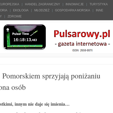
 EUROPEJSKA
HANDEL ZAGRANICZNY
INNOWACJE
TURYSTYKA
TORIA
EKOLOGIA
MŁODZIEŻ
GOSPODARKA MORSKA
INNE
ŁY
ZDROWIE
 Pomorskiem sprzyjają poniżaniu
iona osób
stkimi, innym nie daje się imienia…