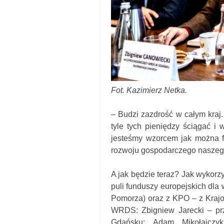
Fot. Kazimierz Netka.
– Budzi zazdrość w całym kraj.
tyle tych pieniędzy ściągać i
jesteśmy wzorcem jak można f
rozwoju gospodarczego naszego 
A jak będzie teraz? Jak wykorz
puli funduszy europejskich dl
Pomorza) oraz z KPO – z Kraj
WRDS: Zbigniew Jarecki – p
Gdańsku; Adam Mikołajczy