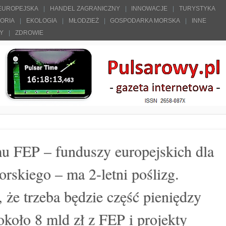
 EUROPEJSKA
HANDEL ZAGRANICZNY
INNOWACJE
TURYSTYKA
TORIA
EKOLOGIA
MŁODZIEŻ
GOSPODARKA MORSKA
INNE
ŁY
ZDROWIE
mu FEP – funduszy europejskich dla
skiego – ma 2-letni poślizg.
, że trzeba będzie część pieniędzy
oło 8 mld zł z FEP i projekty