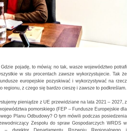
 Gdzie pojadę, to mówią: no tak, wasze województwo potrafi
 wszystkie w stu procentach zawsze wykorzystujecie. Tak że
undusze europejskie pozyskiwać i wykorzystywać na rzecz
regionu, z czego się bardzo cieszę i zawsze to podkreślam.
ystujemy pieniądze z UE przewidziane na lata 2021 – 2027, z
a województwa pomorskiego (FEP – Fundusze Europejskie dla
owego Planu Odbudowy? O tym mówili podczas posiedzenia
rzewodniczący Zespołu do spraw Gospodarczych WRDS w
k – dyrektor Departamentu Rozwoju Regionalnego i