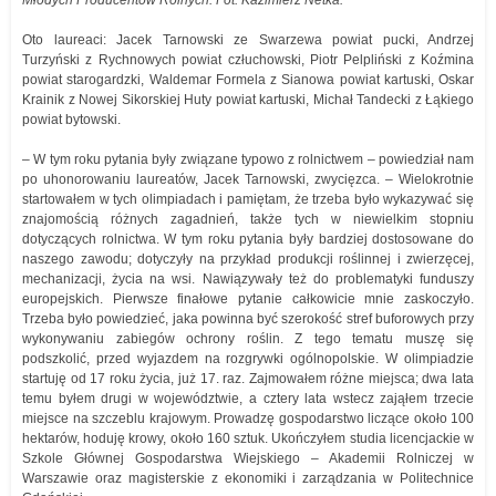
Młodych Producentów Rolnych. Fot. Kazimierz Netka.
Oto laureaci: Jacek Tarnowski ze Swarzewa powiat pucki, Andrzej
Turzyński z Rychnowych powiat człuchowski, Piotr Pelpliński z Koźmina
powiat starogardzki, Waldemar Formela z Sianowa powiat kartuski, Oskar
Krainik z Nowej Sikorskiej Huty powiat kartuski, Michał Tandecki z Łąkiego
powiat bytowski.
– W tym roku pytania były związane typowo z rolnictwem – powiedział nam
po uhonorowaniu laureatów, Jacek Tarnowski, zwycięzca. – Wielokrotnie
startowałem w tych olimpiadach i pamiętam, że trzeba było wykazywać się
znajomością różnych zagadnień, także tych w niewielkim stopniu
dotyczących rolnictwa. W tym roku pytania były bardziej dostosowane do
naszego zawodu; dotyczyły na przykład produkcji roślinnej i zwierzęcej,
mechanizacji, życia na wsi. Nawiązywały też do problematyki funduszy
europejskich. Pierwsze finałowe pytanie całkowicie mnie zaskoczyło.
Trzeba było powiedzieć, jaka powinna być szerokość stref buforowych przy
wykonywaniu zabiegów ochrony roślin. Z tego tematu muszę się
podszkolić, przed wyjazdem na rozgrywki ogólnopolskie. W olimpiadzie
startuję od 17 roku życia, już 17. raz. Zajmowałem różne miejsca; dwa lata
temu byłem drugi w województwie, a cztery lata wstecz zająłem trzecie
miejsce na szczeblu krajowym. Prowadzę gospodarstwo liczące około 100
hektarów, hoduję krowy, około 160 sztuk. Ukończyłem studia licencjackie w
Szkole Głównej Gospodarstwa Wiejskiego – Akademii Rolniczej w
Warszawie oraz magisterskie z ekonomiki i zarządzania w Politechnice