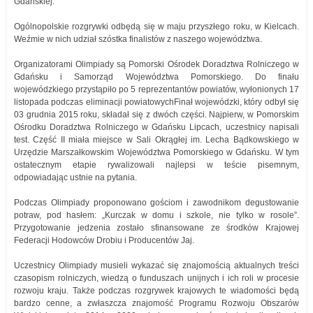
Gdańskiej.
Ogólnopolskie rozgrywki odbędą się w maju przyszłego roku, w Kielcach.
Weźmie w nich udział szóstka finalistów z naszego województwa.
Organizatorami Olimpiady są Pomorski Ośrodek Doradztwa Rolniczego w
Gdańsku i Samorząd Województwa Pomorskiego. Do finału
wojewódzkiego przystąpiło po 5 reprezentantów powiatów, wyłonionych 17
listopada podczas eliminacji powiatowychFinał wojewódzki, który odbył się
03 grudnia 2015 roku, składał się z dwóch części. Najpierw, w Pomorskim
Ośrodku Doradztwa Rolniczego w Gdańsku Lipcach, uczestnicy napisali
test. Część II miała miejsce w Sali Okrągłej im. Lecha Bądkowskiego w
Urzędzie Marszałkowskim Województwa Pomorskiego w Gdańsku. W tym
ostatecznym etapie rywalizowali najlepsi w teście pisemnym,
odpowiadając ustnie na pytania.
Podczas Olimpiady proponowano gościom i zawodnikom degustowanie
potraw, pod hasłem: „Kurczak w domu i szkole, nie tylko w rosole”.
Przygotowanie jedzenia zostało sfinansowane ze środków Krajowej
Federacji Hodowców Drobiu i Producentów Jaj.
Uczestnicy Olimpiady musieli wykazać się znajomością aktualnych treści
czasopism rolniczych, wiedzą o funduszach unijnych i ich roli w procesie
rozwoju kraju. Także podczas rozgrywek krajowych te wiadomości będą
bardzo cenne, a zwłaszcza znajomość Programu Rozwoju Obszarów