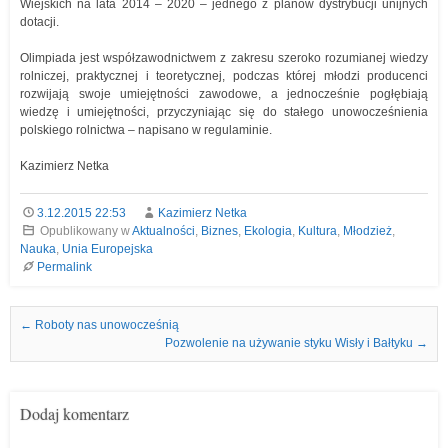
Wiejskich na lata 2014 – 2020 – jednego z planów dystrybucji unijnych
dotacji.
Olimpiada jest współzawodnictwem z zakresu szeroko rozumianej wiedzy
rolniczej, praktycznej i teoretycznej, podczas której młodzi producenci
rozwijają swoje umiejętności zawodowe, a jednocześnie pogłębiają
wiedzę i umiejętności, przyczyniając się do stałego unowocześnienia
polskiego rolnictwa – napisano w regulaminie.
Kazimierz Netka
3.12.2015 22:53
Kazimierz Netka
Opublikowany w
Aktualności
,
Biznes
,
Ekologia
,
Kultura
,
Młodzież
,
Nauka
,
Unia Europejska
Permalink
Nawigacja we wpisach
←
Roboty nas unowocześnią
Pozwolenie na używanie styku Wisły i Bałtyku
→
Dodaj komentarz