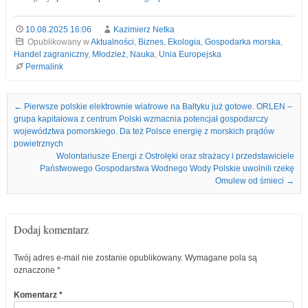
10.08.2025 16:06
Kazimierz Netka
Opublikowany w
Aktualności
,
Biznes
,
Ekologia
,
Gospodarka morska
,
Handel zagraniczny
,
Młodzież
,
Nauka
,
Unia Europejska
Permalink
Nawigacja we wpisach
←
Pierwsze polskie elektrownie wiatrowe na Bałtyku już gotowe. ORLEN –
grupa kapitałowa z centrum Polski wzmacnia potencjał gospodarczy
województwa pomorskiego. Da też Polsce energię z morskich prądów
powietrznych
Wolontariusze Energi z Ostrołęki oraz strażacy i przedstawiciele
Państwowego Gospodarstwa Wodnego Wody Polskie uwolnili rzekę
Omulew od śmieci
→
Dodaj komentarz
Twój adres e-mail nie zostanie opublikowany.
Wymagane pola są
oznaczone
*
Komentarz
*