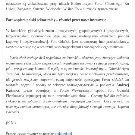
odstawcze są zlokalizowane przy ulicach Budowniczych Portu Północnego, Ku
Ujściu, Załogowa, Śnieżna, Wielopole i Wiślna. To w sumie ok. tysiąca miejsc.
Port wspiera polski sektor rolny – również przez nowe inwestycje
W kontekście globalnych zmian klimatycznych, geopolitycznych i gospodarczych,
bezpieczeństwo żywnościowe staje się coraz istotniejszym elementem polityki
krajowej i międzynarodowej. Port Gdańsk, jako nowoczesny hub przeładunkowy,
aktywnie wpisuje się w ten trend, wspierając eksport i rozwój polskiego rolnictwa.
–
Rynek zbóż cechuje dziś wyjątkowa zmienność – obserwujemy znaczące wahania
wolumenów i kierunków eksportowych, wynikające zarówno z sytuacji geopolitycznej,
jak i presji zmiany klimatu. Z myślą o tej zmienności inwestujemy w Gdański Agro
Terminal. To inwestycja, która nie tylko zwiększy nasze możliwości przeładunkowe,
ale przede wszystkim zapewni realną odporność operacyjną Portu Gdańsk na
wahania popytu i podaży w sektorze rolno-spożywczym
– podkreśla
Andrzej
Kuźmicz
, prezes operującej w Porcie Wewnętrznym spółki Port Gdański
Eksploatacja, zajmującej się m.in. przeładunkami zbóż. –
Chcemy być dla rolników
i eksporterów solidnym, przewidywalnym i wydajnym partnerem, który sprosta nie
tylko wyzwaniom sezonowym, ale również długofalowej strategii rozwoju eksportu
żywności.
(K.N.)
Proszę, czytaj również na portalu:
netka.gda.pl