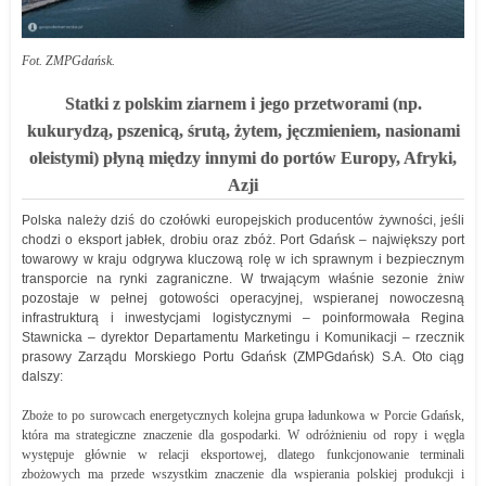
Fot. ZMPGdańsk.
Statki z polskim
ziarnem
i jego przetworami
(
np.
kukurydzą, pszenicą, śrutą, żytem, jęczmieniem, nasionami
oleistymi) płyną między innymi do portów
Europy, Afryki,
Azji
Polska należy dziś do czołówki europejskich producentów żywności, jeśli
chodzi o eksport jabłek, drobiu oraz zbóż. Port Gdańsk – największy port
towarowy w kraju odgrywa kluczową rolę w ich sprawnym i bezpiecznym
transporcie na rynki zagraniczne. W trwającym właśnie sezonie żniw
pozostaje w pełnej gotowości operacyjnej, wspieranej nowoczesną
infrastrukturą i inwestycjami logistycznymi – poinformowała Regina
Stawnicka – dyrektor Departamentu Marketingu i Komunikacji – rzecznik
prasowy Zarządu Morskiego Portu Gdańsk (ZMPGdańsk) S.A. Oto ciąg
dalszy:
Zboże to po surowcach energetycznych kolejna grupa ładunkowa w Porcie Gdańsk,
która ma strategiczne znaczenie dla gospodarki. W odróżnieniu od ropy i węgla
występuje głównie w relacji eksportowej, dlatego funkcjonowanie terminali
zbożowych ma przede wszystkim znaczenie dla wspierania polskiej produkcji i