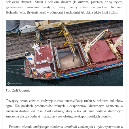
polskiego eksportu. Statki z polskim zbożem (kukurydzą, pszenicą, śrutą, żytem,
jęczmieniem, nasionami oleistymi) płyną między innymi do portów Hiszpanii,
Holandii, Wlk. Brytanii, krajów północnej i zachodniej Afryki, a także Indii i Chin.
Fot. ZMPGdańsk.
Trwający sezon żniw to tradycyjnie czas intensyfikacji ruchu w sektorze ładunków
agro. Dla polskich producentów rolnych i eksporterów kluczowym ogniwem w
łańcuchu dostaw jest m.in. Port Gdańsk, który – tak jak inne porty o kluczowym
znaczeniu dla gospodarki – przez cały rok obsługuje eksport polskich plonów.
–
Pomimo obecnie mniejszego obłożenia terminali zbożowych i wykorzystywania w