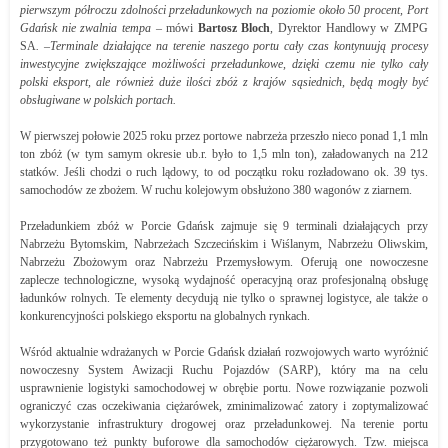
pierwszym półroczu zdolności przeładunkowych na poziomie około 50 procent, Port
Gdańsk nie zwalnia tempa –
mówi
Bartosz Bloch
, Dyrektor Handlowy w ZMPG
SA
. –Terminale działające na terenie naszego portu cały czas kontynuują procesy
inwestycyjne zwiększające możliwości przeładunkowe, dzięki czemu nie tylko cały
polski eksport, ale również duże ilości zbóż z krajów sąsiednich, będą mogły być
obsługiwane w polskich portach.
W pierwszej połowie 2025 roku przez portowe nabrzeża przeszło nieco ponad 1,1 mln
ton zbóż (w tym samym okresie ub.r. było to 1,5 mln ton), załadowanych na 212
statków. Jeśli chodzi o ruch lądowy, to od początku roku rozładowano ok. 39 tys.
samochodów ze zbożem. W ruchu kolejowym obsłużono 380 wagonów z ziarnem.
Przeładunkiem zbóż w Porcie Gdańsk zajmuje się 9 terminali działających przy
Nabrzeżu Bytomskim, Nabrzeżach Szczecińskim i Wiślanym, Nabrzeżu Oliwskim,
Nabrzeżu Zbożowym oraz Nabrzeżu Przemysłowym. Oferują one nowoczesne
zaplecze technologiczne, wysoką wydajność operacyjną oraz profesjonalną obsługę
ładunków rolnych. Te elementy decydują nie tylko o sprawnej logistyce, ale także o
konkurencyjności polskiego eksportu na globalnych rynkach.
Wśród aktualnie wdrażanych w Porcie Gdańsk działań rozwojowych warto wyróżnić
nowoczesny System Awizacji Ruchu Pojazdów (SARP), który ma na celu
usprawnienie logistyki samochodowej w obrębie portu. Nowe rozwiązanie pozwoli
ograniczyć czas oczekiwania ciężarówek, zminimalizować zatory i zoptymalizować
wykorzystanie infrastruktury drogowej oraz przeładunkowej. Na terenie portu
przygotowano też punkty buforowe dla samochodów ciężarowych. Tzw. miejsca