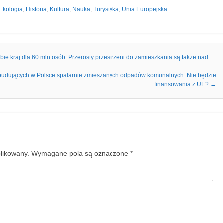
a
Ekologia
,
Historia
,
Kultura
,
Nauka
,
Turystyka
,
Unia Europejska
ie kraj dla 60 mln osób. Przerosty przestrzeni do zamieszkania są także nad
budujących w Polsce spalarnie zmieszanych odpadów komunalnych. Nie będzie
finansowania z UE?
→
blikowany.
Wymagane pola są oznaczone
*