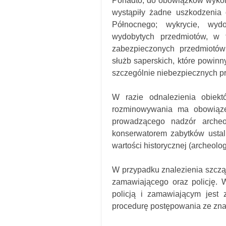
Ponadto, do obowiązków wykona
wystąpiły żadne uszkodzenia o
Północnego; wykrycie, wydob
wydobytych przedmiotów, w 
zabezpieczonych przedmiotó
służb saperskich, które powin
szczególnie niebezpiecznych p
W razie odnalezienia obiekt
rozminowywania ma obowiąze
prowadzącego nadzór archeo
konserwatorem zabytków ustal
wartości historycznej (archeolog
W przypadku znalezienia szcz
zamawiającego oraz policję. W
policją i zamawiającym jest 
procedurę postępowania ze zna