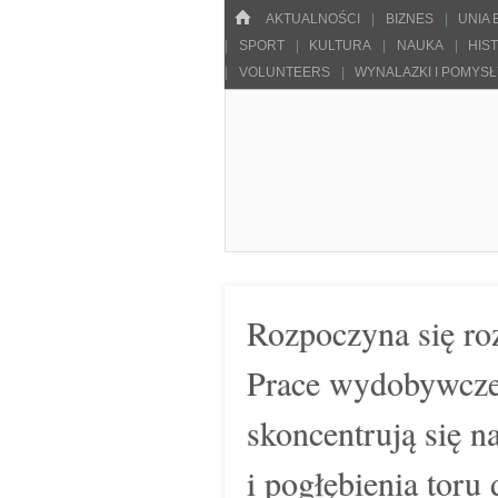
Menu
HOME
SKOCZ DO TREŚCI
AKTUALNOŚCI
BIZNES
UNIA
SPORT
KULTURA
NAUKA
HIS
VOLUNTEERS
WYNALAZKI I POMYS
Pulsarowy.pl
Rozpoczyna się ro
Prace wydobywcze
skoncentrują się 
i pogłębienia toru 