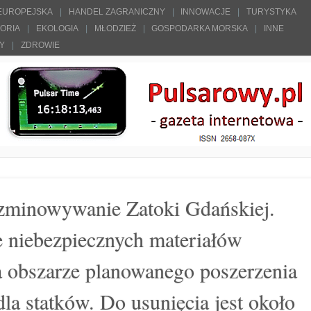
 EUROPEJSKA
HANDEL ZAGRANICZNY
INNOWACJE
TURYSTYKA
TORIA
EKOLOGIA
MŁODZIEŻ
GOSPODARKA MORSKA
INNE
ŁY
ZDROWIE
zminowywanie Zatoki Gdańskiej.
 niebezpiecznych materiałów
na obszarze planowanego poszerzenia
dla statków. Do usunięcia jest około