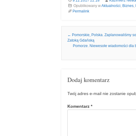
9.12.2017 22:18
Kazimierz Netk
Opublikowany w
Aktualności
,
Biznes
,
Permalink
Nawigacja we wpisach
←
Pomorskie, Polska. Zaplanowaliśmy sob
Zatoką Gdańską
Pomorze. Niewesołe wiadomości dla 
Dodaj komentarz
Twój adres e-mail nie zostanie opu
Komentarz
*