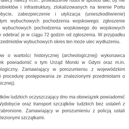
wcy należy m.in.: prowadzenie robót w sposób taki, by nie
biektów i infrastruktury, zlokalizowanych na terenie Portu
ycie, zabezpieczenie i utylizacja (unieszkodliwienie)
tym wybuchowych pochodzenia wojskowego; zgłoszenie
w wybuchowych pochodzenia wojskowego do wojskowych
ny odebrać je w ciągu 72 godzin od zgłoszenia. W przypadku
rzedmiotów wybuchowych okres ten może ulec wydłużeniu.
ów o wartości historycznej (archeologicznej) wykonawca
k powiadomić o tym Urząd Morski w Gdyni oraz m.in.
logiczny. Zamawiający w porozumieniu z wojewódzkim
i procedurę postępowania ze znalezionymi przedmiotami o
icznej).
ątków ludzkich oczyszczający dno ma obowiązek powiadomić
ydobycie oraz transport szczątków ludzkich bez ustaleń z
zabronione. Zamawiający w porozumieniu z policją ustali
lezionymi szczątkami.