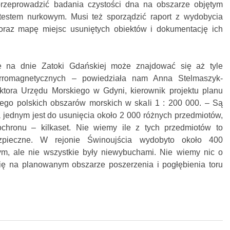
rzeprowadzić badania czystości dna na obszarze objętym
estem nurkowym. Musi też sporządzić raport z wydobycia
oraz mapę miejsc usuniętych obiektów i dokumentację ich
e na dnie Zatoki Gdańskiej może znajdować się aż tyle
erromagnetycznych – powiedziała nam Anna Stelmaszyk-
ktora Urzędu Morskiego w Gdyni, kierownik projektu planu
ego polskich obszarów morskich w skali 1 : 200 000. – Są
jednym jest do usunięcia około 2 000 różnych przedmiotów,
chronu – kilkaset. Nie wiemy ile z tych przedmiotów to
ezpieczne. W rejonie Świnoujścia wydobyto około 400
ym, ale nie wszystkie były niewybuchami. Nie wiemy nic o
ię na planowanym obszarze poszerzenia i pogłębienia toru