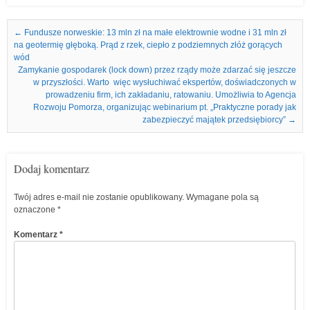
Nawigacja we wpisach
←
Fundusze norweskie: 13 mln zł na małe elektrownie wodne i 31 mln zł
na geotermię głęboką. Prąd z rzek, ciepło z podziemnych złóż gorących
wód
Zamykanie gospodarek (lock down) przez rządy może zdarzać się jeszcze
w przyszłości. Warto więc wysłuchiwać ekspertów, doświadczonych w
prowadzeniu firm, ich zakładaniu, ratowaniu. Umożliwia to Agencja
Rozwoju Pomorza, organizując webinarium pt. „Praktyczne porady jak
zabezpieczyć majątek przedsiębiorcy”
→
Dodaj komentarz
Twój adres e-mail nie zostanie opublikowany.
Wymagane pola są
oznaczone
*
Komentarz
*