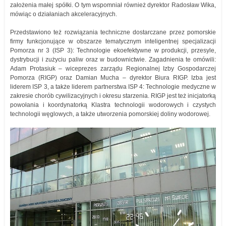
założenia małej spółki. O tym wspomniał również dyrektor Radosław Wika,
mówiąc o działaniach akceleracyjnych.
Przedstawiono też rozwiązania techniczne dostarczane przez pomorskie
firmy funkcjonujące w obszarze tematycznym inteligentnej specjalizacji
Pomorza nr 3 (ISP 3): Technologie ekoefektywne w produkcji, przesyle,
dystrybucji i zużyciu paliw oraz w budownictwie. Zagadnienia te omówili:
Adam Protasiuk – wiceprezes zarządu Regionalnej Izby Gospodarczej
Pomorza (RIGP) oraz Damian Mucha – dyrektor Biura RIGP. Izba jest
liderem ISP 3, a także liderem partnerstwa ISP 4: Technologie medyczne w
zakresie chorób cywilizacyjnych i okresu starzenia. RIGP jest też inicjatorką
powołania i koordynatorką Klastra technologii wodorowych i czystych
technologii węglowych, a także utworzenia pomorskiej doliny wodorowej.