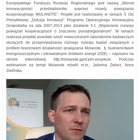
Europejskiego Funduszu Rozwoju Regionalnego pod nazwą „Wzrost
innowacyjności przedsiębiorstw poprzez rozwój powiązania
kooperacyjnego MOLANOTE”. Projekt jest realizowany w ramach 5 Osi
Priorytetowej „Dyfuzja Innowacji” Programu Operacyjnego Innowacyjna
Gospodarka na lata 2007-2013 jako działanie 5.1 „Wspieranie rozwoju
powiązań kooperacyjnych o znaczeniu ponadregionalnym”. W ramach
realizacji projektu powstało sześć nowoczesnych laboratoriów badawczych
służących do przeprowadzania różnego rodzaju badań związanych z
profilem branżowym działalności powiązania Molanote, tj. budownictwem
energooszczędnym i odnawialnymi źródłami energii (OZE) – napisano na
stronie internetowej http://molanote.gpnt.pl/o-projekcie. Podczas
webinarium na temat Molanote mówili m.in.; Jaśmina Zwierz, Anna
Zielińska.