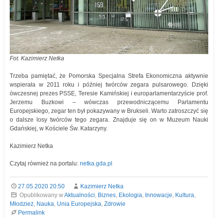
Fot. Kazimierz Netka
Trzeba pamiętać, że Pomorska Specjalna Strefa Ekonomiczna aktywnie
wspierała w 2011 roku i później twórców zegara pulsarowego. Dzięki
ówczesnej prezes PSSE, Teresie Kamińskiej i europarlamentarzyście prof.
Jerzemu Buzkowi – wówczas przewodniczącemu Parlamentu
Europejskiego, zegar ten był pokazywany w Brukseli. Warto zatroszczyć się
o dalsze losy twórców tego zegara. Znajduje się on w Muzeum Nauki
Gdańskiej, w Kościele Św. Katarzyny.
Kazimierz Netka
Czytaj również na portalu:
netka.gda.pl
27.05.2020 20:50
Kazimierz Netka
Opublikowany w
Aktualności
,
Biznes
,
Ekologia
,
Innowacje
,
Kultura
,
Młodzież
,
Nauka
,
Unia Europejska
,
Zdrowie
Permalink