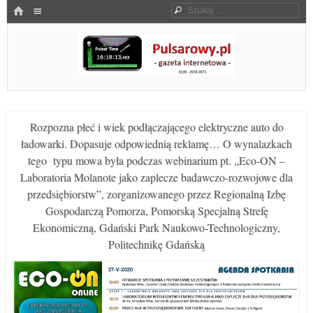
Menu
HOME
Szukaj
SKOCZ DO TREŚCI
Pulsarowy.pl
Rozpozna płeć i wiek podłączającego elektryczne auto do
ładowarki. Dopasuje odpowiednią reklamę… O wynalazkach
tego typu mowa była podczas webinarium pt. „Eco-ON –
Laboratoria Molanote jako zaplecze badawczo-rozwojowe dla
przedsiębiorstw”, zorganizowanego przez Regionalną Izbę
Gospodarczą Pomorza, Pomorską Specjalną Strefę
Ekonomiczną, Gdański Park Naukowo-Technologiczny,
Politechnikę Gdańską