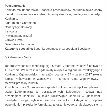
Podsumowanie:
Konkurs ma uhonorować i docenić pracodawców zatrudniających osoby
niepełnosprawne, ale nie tylko. Oto wszystkie kategorie tegorocznej edycji
Konkursu:
Zatrudnienie Chronione
Otwarty Rynek Pracy
Instytucja
Przyjazna przestrzeń
Zdrowa Firma
Dziennikarz bez barier
Kategorie specjalne:
Super Lodołamacz oraz Lodołam Specjalny
Fot. Kazimierz Netka
Tegoroczny konkurs rozpoczął się 15 maja. Zbieranie zgłoszeń potrwa do
15 sierpnia. We wrześniu będą miały miejsce 4 regionalne rozstrzygnięcia
Konkursu. Ogólnopolskich laureatów poznamy 27 września 2017 roku w
Zamku Królewskim w Warszawie – informuje Anna Węgrzynowicz –
rzecznik prasowy POPON.
Powołana przez Organizatora Kapituła konkursu nominuje kandydatów do
tytułu Lodołamacza w poszczególnych kategoriach, czuwa nad
przebiegiem konkursu, a także rozstrzygnie konkurs w głosowaniu.
Kandydaci mogą zgłaszać się we wszystkich kategoriach poprzez
wypełnienie i przesłanie formularza zgłoszeniowego, znajdującego się na