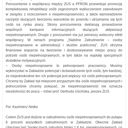
Porozumienie o współpracy między ZUS a PFRON przewiduje promocję
kompleksowej rehabilitacji osób zagrożonych wykluczeniem zawodowym
w związku z orzeczeniem o niepełnosprawności, a także wprowadzenie
narzędzi służących tworzeniu warunków do powrotu i utrzymania się tych
osób na rynku pracy. Strony porozumienia deklarują prowadzenie
wspólnych kampanii informacyjnych służących aktywizacji
niepełnosprawnych. Drugie z porozumień ma już pierwszy widoczny efekt
współpracy. W ramach programu „Stabilne Zatrudnienie – osoby
niepełnosprawne w administracji i służbie publicznej”, ZUS otrzyma
finansowe wsparcie na tworzenie i dostosowywanie miejsc pracy do
potrzeb osób niepełnosprawnych, w tym także na wypłatę specjalnych
dodatków motywacyjnych.
– Osoby niepełnosprawne to pełnosprawni pracownicy. Musimy
wykorzystać w Zakładzie potencjał i doświadczenie tych osób, tym bardziej,
że niejednokrotnie ten ich potencjał jest większy niż osób pełnosprawnych.
Chcemy by Zakład był miejscem przyjaznym dla osób niepełnosprawnych i
jednocześnie chcemy pokazać, że niepełnosprawność nie oznacza
niezdolności do pracy – mówi prof. Gertruda Uścińska, prezes ZUS.
Fot. Kazimierz Netka
Celem ZUS jest dojście w zatrudnieniu osób niepełnosprawnych do pułapu
6 procent wszystkich zatrudnionych w Zakładzie. Obecnie Zakład
Ubezpieczeń Społecznych zatrudnia blisko 1,6 tys. niepełnosprawnych, co