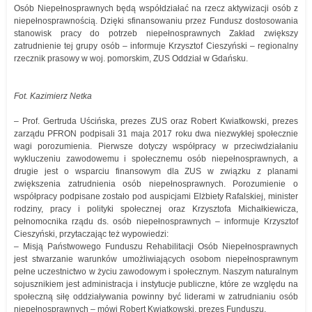
Osób Niepełnosprawnych będą współdziałać na rzecz aktywizacji osób z
niepełnosprawnością. Dzięki sfinansowaniu przez Fundusz dostosowania
stanowisk pracy do potrzeb niepełnosprawnych Zakład zwiększy
zatrudnienie tej grupy osób – informuje Krzysztof Cieszyński – regionalny
rzecznik prasowy w woj. pomorskim, ZUS Oddział w Gdańsku.
Fot. Kazimierz Netka
– Prof. Gertruda Uścińska, prezes ZUS oraz Robert Kwiatkowski, prezes
zarządu PFRON podpisali 31 maja 2017 roku dwa niezwykłej społecznie
wagi porozumienia. Pierwsze dotyczy współpracy w przeciwdziałaniu
wykluczeniu zawodowemu i społecznemu osób niepełnosprawnych, a
drugie jest o wsparciu finansowym dla ZUS w związku z planami
zwiększenia zatrudnienia osób niepełnosprawnych. Porozumienie o
współpracy podpisane zostało pod auspicjami Elżbiety Rafalskiej, minister
rodziny, pracy i polityki społecznej oraz Krzysztofa Michałkiewicza,
pełnomocnika rządu ds. osób niepełnosprawnych – informuje Krzysztof
Cieszyński, przytaczając też wypowiedzi:
– Misją Państwowego Funduszu Rehabilitacji Osób Niepełnosprawnych
jest stwarzanie warunków umożliwiających osobom niepełnosprawnym
pełne uczestnictwo w życiu zawodowym i społecznym. Naszym naturalnym
sojusznikiem jest administracja i instytucje publiczne, które ze względu na
społeczną siłę oddziaływania powinny być liderami w zatrudnianiu osób
niepełnosprawnych – mówi Robert Kwiatkowski, prezes Funduszu.