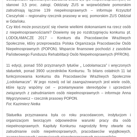
stanowi 3,5 proc. załogi. Oddziały ZUS w województwie pomorskim
zatrudniają łącznie 139 niepełnosprawnych – informuje Krzysztof
Cieszyński – regionalny rzecznik prasowy w woj. pomorskim ZUS Oddział
w Gdańsku.
Czy ktoś może poszczycić się równie wielkimi dokonaniami na rzecz osób
z niepełnosprawnościami? Dowiemy się po rozstrzygnięciu konkursu pt.
LODOŁAMACZE 2017 – Konkurs dla Pracodawców Wrażliwych
Społecznie, który przeprowadza Polska Organizacja Pracodawców Osób
Niepełnosprawnych (POPON). Wsparcie finansowe pochodzi z zasobów
Państwowego Funduszu Rehabilitacji Osób Niepełnosprawnych (PFRON).
11 edycji, ponad 550 przyznanych tytułów „ Lodołamacza” i wręczonych
statuetek, ponad 3900 uczestników Konkursu. To bilans ostatnich 11 lat
funkcjonowania konkursu dla Pracodawców Wrażliwych Społecznie
„Lodołamacze”. W jego rozwój od lat zaangażowanych jest wiele osób,
które łączy wspólny cel – przełamywanie stereotypów i uprzedzeń
związanych z zatrudnianiem osób niepełnosprawnych – informuje Anna
Węgrzynowicz – rzecznik prasowy POPON.
Fot. Kazimierz Netka
Statuetka przyznawana była co roku pracodawcom, instytucjom i
organizacjom tworzącym odpowiednie warunki pracy dla osób
niepełnosprawnych. Kapituły Konkursu nagrodziły firmy otwarte na
zatrudnianie osób niepełnosprawnych, pracodawców wyjątkowych,