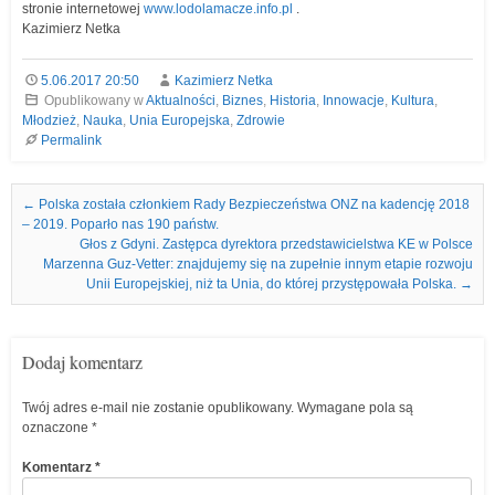
stronie internetowej
www.lodolamacze.info.pl
.
Kazimierz Netka
5.06.2017 20:50
Kazimierz Netka
Opublikowany w
Aktualności
,
Biznes
,
Historia
,
Innowacje
,
Kultura
,
Młodzież
,
Nauka
,
Unia Europejska
,
Zdrowie
Permalink
Nawigacja we wpisach
←
Polska została członkiem Rady Bezpieczeństwa ONZ na kadencję 2018
– 2019. Poparło nas 190 państw.
Głos z Gdyni. Zastępca dyrektora przedstawicielstwa KE w Polsce
Marzenna Guz-Vetter: znajdujemy się na zupełnie innym etapie rozwoju
Unii Europejskiej, niż ta Unia, do której przystępowała Polska.
→
Dodaj komentarz
Twój adres e-mail nie zostanie opublikowany.
Wymagane pola są
oznaczone
*
Komentarz
*