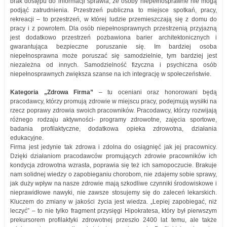
brak dostępu do informacji sprawia, że osoby niepełnosprawne nie mogą
podjąć zatrudnienia. Przestrzeń publiczna to miejsce spotkań, pracy,
rekreacji – to przestrzeń, w której ludzie przemieszczają się z domu do
pracy i z powrotem. Dla osób niepełnosprawnych przestrzenią przyjazną
jest dodatkowo przestrzeń pozbawiona barier architektonicznych i
gwarantująca bezpieczne poruszanie się. Im bardziej osoba
niepełnosprawna może poruszać się samodzielnie, tym bardziej jest
niezależna od innych. Samodzielność fizyczna i psychiczna osób
niepełnosprawnych zwiększa szanse na ich integrację w społeczeństwie.
Kategoria „Zdrowa Firma”
– tu oceniani oraz honorowani będą
pracodawcy, którzy promują zdrowie w miejscu pracy, podejmują wysiłki na
rzecz poprawy zdrowia swoich pracowników. Pracodawcy, którzy rozwijają
różnego rodzaju aktywności- programy zdrowotne, zajęcia sportowe,
badania profilaktyczne, dodatkowa opieka zdrowotna, działania
edukacyjne.
Firma jest jedynie tak zdrowa i zdolna do osiągnięć jak jej pracownicy.
Dzięki działaniom pracodawców promujących zdrowie pracowników ich
kondycja zdrowotna wzrasta, poprawia się też ich samopoczucie. Brakuje
nam solidnej wiedzy o zapobieganiu chorobom, nie zdajemy sobie sprawy,
jak duży wpływ na nasze zdrowie mają szkodliwe czynniki środowiskowe i
nieprawidłowe nawyki, nie zawsze stosujemy się do zaleceń lekarskich.
Kluczem do zmiany w jakości życia jest wiedza. „Lepiej zapobiegać, niż
leczyć” – to nie tylko fragment przysięgi Hipokratesa, który był pierwszym
prekursorem profilaktyki zdrowotnej przeszło 2400 lat temu, ale także