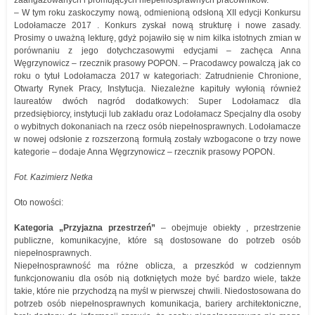
zaangażowanych i promujących niepełnosprawnych pracowników.
– W tym roku zaskoczymy nową, odmienioną odsłoną XII edycji Konkursu
Lodołamacze 2017 . Konkurs zyskał nową strukturę i nowe zasady.
Prosimy o uważną lekturę, gdyż pojawiło się w nim kilka istotnych zmian w
porównaniu z jego dotychczasowymi edycjami – zachęca Anna
Węgrzynowicz – rzecznik prasowy POPON. – Pracodawcy powalczą jak co
roku o tytuł Lodołamacza 2017 w kategoriach: Zatrudnienie Chronione,
Otwarty Rynek Pracy, Instytucja. Niezależne kapituły wyłonią również
laureatów dwóch nagród dodatkowych: Super Lodołamacz dla
przedsiębiorcy, instytucji lub zakładu oraz Lodołamacz Specjalny dla osoby
o wybitnych dokonaniach na rzecz osób niepełnosprawnych. Lodołamacze
w nowej odsłonie z rozszerzoną formułą zostały wzbogacone o trzy nowe
kategorie – dodaje Anna Węgrzynowicz – rzecznik prasowy POPON.
Fot. Kazimierz Netka
Oto nowości:
Kategoria „Przyjazna przestrzeń”
– obejmuje obiekty , przestrzenie
publiczne, komunikacyjne, które są dostosowane do potrzeb osób
niepełnosprawnych.
Niepełnosprawność ma różne oblicza, a przeszkód w codziennym
funkcjonowaniu dla osób nią dotkniętych może być bardzo wiele, także
takie, które nie przychodzą na myśl w pierwszej chwili. Niedostosowana do
potrzeb osób niepełnosprawnych komunikacja, bariery architektoniczne,