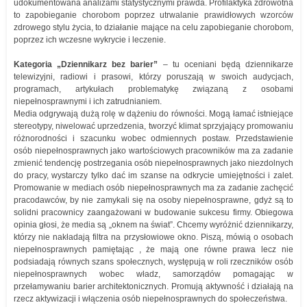
udokumentowana analizami statystycznymi prawda. Profilaktyka zdrowotna
to zapobieganie chorobom poprzez utrwalanie prawidłowych wzorców
zdrowego stylu życia, to działanie mające na celu zapobieganie chorobom,
poprzez ich wczesne wykrycie i leczenie.
Kategoria „Dziennikarz bez barier”
– tu oceniani będą dziennikarze
telewizyjni, radiowi i prasowi, którzy poruszają w swoich audycjach,
programach, artykułach problematykę związaną z osobami
niepełnosprawnymi i ich zatrudnianiem.
Media odgrywają dużą rolę w dążeniu do równości. Mogą łamać istniejące
stereotypy, niwelować uprzedzenia, tworzyć klimat sprzyjający promowaniu
różnorodności i szacunku wobec odmiennych postaw. Przedstawienie
osób niepełnosprawnych jako wartościowych pracowników ma za zadanie
zmienić tendencję postrzegania osób niepełnosprawnych jako niezdolnych
do pracy, wystarczy tylko dać im szanse na odkrycie umiejętności i zalet.
Promowanie w mediach osób niepełnosprawnych ma za zadanie zachęcić
pracodawców, by nie zamykali się na osoby niepełnosprawne, gdyż są to
solidni pracownicy zaangażowani w budowanie sukcesu firmy. Obiegowa
opinia głosi, że media są „oknem na świat”. Chcemy wyróżnić dziennikarzy,
którzy nie nakładają filtra na przysłowiowe okno. Piszą, mówią o osobach
niepełnosprawnych pamiętając , że mają one równe prawa lecz nie
podsiadają równych szans społecznych, występują w roli rzeczników osób
niepełnosprawnych wobec władz, samorządów pomagając w
przełamywaniu barier architektonicznych. Promują aktywność i działają na
rzecz aktywizacji i włączenia osób niepełnosprawnych do społeczeństwa.