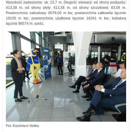
Wysokość zadaszenia: ok. 15,7 m. Długość elewacji: od strony podjazdu:
413,38 m, od strony płyty: 413,38 m, od strony szczytowej: 83,06 m.
Powierzchnia zabudowy: 8076,00 m kw; powierzchnia całkowita łącznie
19105 m kw.; powierzchnia użytkowa łącznie 16341 m kw.; kubatura
łącznie 98574 m. sześc.
Fot. Kazimierz Netka