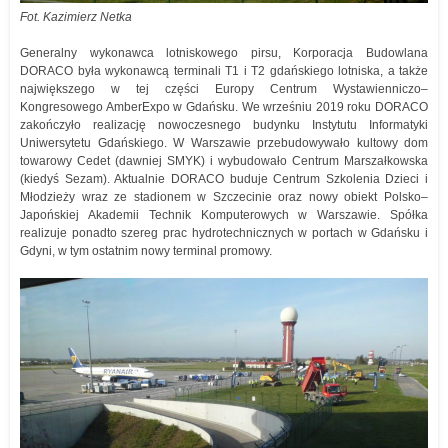
Fot. Kazimierz Netka
Generalny wykonawca lotniskowego pirsu, Korporacja Budowlana
DORACO była wykonawcą terminali T1 i T2 gdańskiego lotniska, a także
największego w tej części Europy Centrum Wystawienniczo–
Kongresowego AmberExpo w Gdańsku. We wrześniu 2019 roku DORACO
zakończyło realizację nowoczesnego budynku Instytutu Informatyki
Uniwersytetu Gdańskiego. W Warszawie przebudowywało kultowy dom
towarowy Cedet (dawniej SMYK) i wybudowało Centrum Marszałkowska
(kiedyś Sezam). Aktualnie DORACO buduje Centrum Szkolenia Dzieci i
Młodzieży wraz ze stadionem w Szczecinie oraz nowy obiekt Polsko–
Japońskiej Akademii Technik Komputerowych w Warszawie. Spółka
realizuje ponadto szereg prac hydrotechnicznych w portach w Gdańsku i
Gdyni, w tym ostatnim nowy terminal promowy.