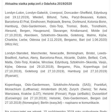
Aktualna siatka połączeń z Gdańska 2019/2020
Londyn-Luton, Londyn-Gatwick, Liverpool, Doncaster–Sheffield, Edynburg
(od 19.12.2019), Wiedeń, Billund, Turku, Paryż-Beauvais, Kutaisi,
Barcelona-El Prat, Eindhoven, Rejkiawik, Brema, Dortmund, Kolonia-Bonn,
Hamburg, Oslo-Gardermoen, Oslo-Torp, Tromso, Bodo, Trondheim,
Alesund, Bergen, Haugesund, Stavanger, Kristiansand, Molde (od
27.10.2019), Aberdeen, Sztokholm–Skavsta, Goteborg, Malmo, Kijów,
Charków, Lwów, Odessa (od 2.11.2019), Bergamo, Bari (od 1.06.2020)
(Wizz Air);
Londyn-Stansted, Manchester, Newcastle, Birmingham, Bristol, Leeds-
Bradford, Aarhus, Ateny, Barcelona-Reus, Alicante, Dublin, Belfast, Cork,
Malta, Oslo-Torp, Kraków, Wrocław, Edynburg, Sztokholm–Skavsta, Vaxjo,
Kijów, Odessa (od 29.10.2019), Bergamo, Piza, Kopenhaga (od
27.10.2019), Goteborg (od 27.10.2019), Hamburg (od 27.10.2019)
(Ryanair);
Kopenhaga, Oslo-Gardermoen, Sztokholm-Arlanda (SAS); Frankfurt,
Monachium (Lufthansa); Amsterdam (KLM); Zurych (Swiss); Tel Awiw,
Warszawa, Kraków (LOT); Helsinki (Finnair); Ryga (airBaltic); Dusseldorf
(Eurowings) (od 27.10.2019); Helsinki, Oslo-Gardermoen, Bergen (od
27.10.2019) (Norwegian); Berlin (easyJet) – napisano w komunikacie.
Na rozpoczętej we wtorek, 15 października 2019 roku rozbudowie Portu