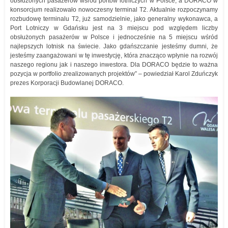
obsłużonych pasażerów wśród portów lotniczych w Polsce, a DORACO w
konsorcjum realizowało nowoczesny terminal T2. Aktualnie rozpoczynamy
rozbudowę terminalu T2, już samodzielnie, jako generalny wykonawca, a
Port Lotniczy w Gdańsku jest na 3 miejscu pod względem liczby
obsłużonych pasażerów w Polsce i jednocześnie na 5 miejscu wśród
najlepszych lotnisk na świecie. Jako gdańszczanie jesteśmy dumni, że
jesteśmy zaangażowani w tę inwestycję, która znacząco wpłynie na rozwój
naszego regionu jak i naszego inwestora. Dla DORACO będzie to ważna
pozycja w portfolio zrealizowanych projektów” – powiedział Karol Zduńczyk
prezes Korporacji Budowlanej DORACO.