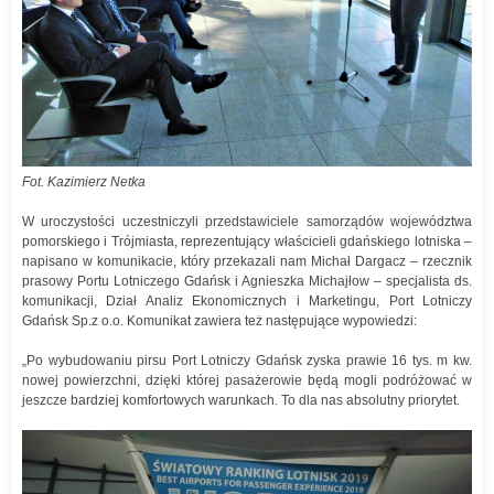
Fot. Kazimierz Netka
W uroczystości uczestniczyli przedstawiciele samorządów województwa
pomorskiego i Trójmiasta, reprezentujący właścicieli gdańskiego lotniska –
napisano w komunikacie, który przekazali nam Michał Dargacz – rzecznik
prasowy Portu Lotniczego Gdańsk i Agnieszka Michajłow – specjalista ds.
komunikacji, Dział Analiz Ekonomicznych i Marketingu, Port Lotniczy
Gdańsk Sp.z o.o. Komunikat zawiera też następujące wypowiedzi:
„Po wybudowaniu pirsu Port Lotniczy Gdańsk zyska prawie 16 tys. m kw.
nowej powierzchni, dzięki której pasażerowie będą mogli podróżować w
jeszcze bardziej komfortowych warunkach. To dla nas absolutny priorytet.