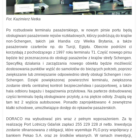
Fot. Kazimierz Netka
Po rozbudowie terminalu pasażerskiego, w nowym pirsie portu będą
obsługiwani pasażerowie rejsów rozkładowych, którzy podróżują do krajów
non-Schengen, takich jak Irlandia czy Wielka Brytania, a także
pasażerowie czarterów np. do Turcji, Egiptu. Obecnie podróżni ci
korzystają z pochodzącego z 1997 roku terminalu T1. Część nowego pirsu
będzie też przeznaczona do obsługi pasażerów z krajów strefy Schengen.
Specyfiką działania i zarządzania nowego obiektu będzie możliwość
dostosowania punktów wyjść do samolotów do bieżących potrzeb, poprzez
zwiększanie lub zmniejszanie odpowiednio strefy obsługi Schengen i non-
Schengen. Dzięki powiększonej powierzchni terminalu, zwiększona
zostanie strefa centralnej kontroli bezpieczeństwa i paszportowej, a także
hala odbioru bagażu i bagażownia przylotowa. Na parterze dobudowanej
części terminalu będą obsługiwane przyloty, a na piętrze odloty. Znajdą się
tam też 2 wyjścia autobusowe. Ponadto zaprojektowano 4 zewnętrzne
klatki schodowe, umożliwiające dostęp do rękawów pasażerskich.
DORACO ma wybudować pirs wraz z pełnym wyposażeniem. Za tę
realizację Port Lotniczy Gdańsk zapłaci 255 229 228 zł netto. Inwestycja
zostanie sfinansowana z obligacji, które wyemituje PLG przy współpracy z
bankiem Pekao S.A. oraz ze środków własnych. W ramach inwestycji,