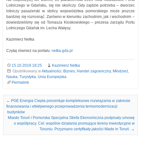
Lotniczego w Gdańsku, się nie skończy. Gdy zajdzie potrzeba – dworzec
lotniczy pasażerski w stolicy województwa pomorskiego może jeszcze
bardziej się rozrosnąć. Zarówno w kierunku zachodnim, jak i wschodnim –
dowiedzieliśmy się od Tomasza Kloskowskiego – prezesa zarządu Portu
Lotniczego Gdańsk im. Lecha Wałęsy.
Kazimierz Netka
Czytaj również na portalu:
netka.gda.pl
15.10.2019 18:25
Kazimierz Netka
Opublikowany w
Aktualności
,
Biznes
,
Handel zagraniczny
,
Młodzież
,
Nauka
,
Turystyka
,
Unia Europejska
Permalink
Nawigacja we wpisach
←
PGE Energia Ciepła prezentuje kompleksowe rozwiązania w zakresie
finansowania i efektywnego przeprowadzenia termomodernizacji
budynków
Miasto Toruń i Pomorska Specjalna Strefa Ekonomiczna podpisały umowę
o współpracy. Cel: wspólne działania promujące tereny inwestycyjne w
Toruniu. Przyznano certyfikaty jakości Made in Toruń.
→