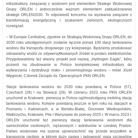
infrastruktury związanej z wodorem jest elementem Strategii Wodorowej
Grupy ORLEN i jednocześnie ważnym elementem zaktualizowanej
strategii ORLEN2030. To odpowiedź koncernu na wyzwania związane z
transformacją energetyczną i szukaniem zielonych, ekologicznych
rozwiązań.
– W Europie Centralnej, zgodnie ze Strategią Wodorową Grupy ORLEN, do
2030 roku udostępnionych zostanie łącznie ponad 100 stacji tankowania
wodoru dla transportu drogowego czy kolejowego. Będziemy produkować
odnawialny wodór ze zdywersyfikowanych źródeł w postaci elektrolizerów.
Przygotowaliśmy też własny projekt pod nazwą „Hydrogen Eagle”, który
pozwoli na zbudowanie w Polsce kompleksowej infrastruktury do
wytwarzania i dystrybucji nisko- i zeroemisyjnego wodoru – mówi Józef
Węgrecki, Członek Zarządu ds. Operacyjnych PKN ORLEN.
Stacje tankowania wodoru do 2030 roku powstaną w Polsce (57),
Czechach (28) i na Słowacji (26). W czerwcu 2022 roku PKN ORLEN
uruchomił w Krakowie pierwszą w Polsce ogólnodostępną mobilną stację
tankowania wodoru. Kolejne powstaną jeszcze w tym roku na stacjach w
Poznaniu i Katowicach, a w Bielsku-Białej, Gorzowie Wielkopolskim,
Wałbrzychu, Krakowie, Pile i Warszawie do połowy 2025 r. W marcu 2023 r.
ORLEN uruchomił też pierwszą stację tankowania wodorem dla
samochodów osobowych, ciężarowych i autobusów w czeskiej Pradze.
Paliwo wodorowe ma szanse upowszechnić się przede wszystkim w
transporcie ciężkim, w którym duży zasięg i ładowność mają szczególne