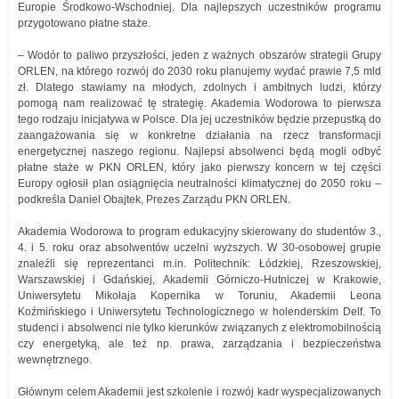
Europie Środkowo-Wschodniej. Dla najlepszych uczestników programu
przygotowano płatne staże.
– Wodór to paliwo przyszłości, jeden z ważnych obszarów strategii Grupy
ORLEN, na którego rozwój do 2030 roku planujemy wydać prawie 7,5 mld
zł. Dlatego stawiamy na młodych, zdolnych i ambitnych ludzi, którzy
pomogą nam realizować tę strategię. Akademia Wodorowa to pierwsza
tego rodzaju inicjatywa w Polsce. Dla jej uczestników będzie przepustką do
zaangażowania się w konkretne działania na rzecz transformacji
energetycznej naszego regionu. Najlepsi absolwenci będą mogli odbyć
płatne staże w PKN ORLEN, który jako pierwszy koncern w tej części
Europy ogłosił plan osiągnięcia neutralności klimatycznej do 2050 roku –
podkreśla Daniel Obajtek, Prezes Zarządu PKN ORLEN.
Akademia Wodorowa to program edukacyjny skierowany do studentów 3.,
4. i 5. roku oraz absolwentów uczelni wyższych. W 30-osobowej grupie
znaleźli się reprezentanci m.in. Politechnik: Łódzkiej, Rzeszowskiej,
Warszawskiej i Gdańskiej, Akademii Górniczo-Hutniczej w Krakowie,
Uniwersytetu Mikołaja Kopernika w Toruniu, Akademii Leona
Koźmińskiego i Uniwersytetu Technologicznego w holenderskim Delf. To
studenci i absolwenci nie tylko kierunków związanych z elektromobilnością
czy energetyką, ale też np. prawa, zarządzania i bezpieczeństwa
wewnętrznego.
Głównym celem Akademii jest szkolenie i rozwój kadr wyspecjalizowanych