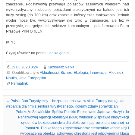
znaczenie. Podstawową przewagą pojazdów zasilanych wodorem nad
wykorzystywanymi obecnie pojazdami elektrycznymi na baterie jest ich
duży zasięg (do 700 km) oraz znacznie krótszy czas tankowania. Jednak
wodór może być wykorzystywany nie tylko w transporcie, ale też w
przemyśle, energetyce lub sektorze komunalnym – poinformowało Biuro
Prasowe PKN ORLEN.
(K.N.)
Czytaj również na portalu:
netka.gda.pl
19.03.2023 8:24
Kazimierz Netka
Opublikowany w
Aktualności
,
Biznes
,
Ekologia
,
Innowacje
,
Młodzież
,
Nauka
,
Unia Europejska
Permalink
Nawigacja we wpisach
←
Polski Bon Turystyczny – bezprecedensowe w skali Europy narzędzie
wsparcia dla firm z sektora turystycznego. Kolejny zdany sprawdzian
Pobrzeże Słowińskie. Spółka Polskie Elektrownie Jądrowe złożyła do
Państwowej Agencji Atomistyki (PAA) wniosek w sprawie klasyfikacji
systemów bezpieczeństwa dla elektrowni jądrowej planowanej na
Pomorzu. Dla każdego z systemów oraz elementów konstrukcji i
wyposażenia obiektu jądrowego określona jest odpowiednia klasa