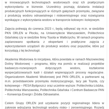
w innowacyjnych technologiach wodorowych oraz ich praktycznym
wykorzystaniu w biznesie. Uczestnicy poznają działania instalacji
produkcyjnych funkcjonujących w różnych gałęziach przemysłu, związane
z produkcją wodoru odnawialnego i niskoemisyjnego oraz rozwiązania
wynikające z wykorzystania wodoru w transporcie kołowym i kolejowym.
Zajęcia potrwają do czerwca 2023 r., będą odbywać się m.in. w siedzibie
PKN ORLEN w Płocku, na Uniwersytecie Warszawskim, Politechnice
Gdańskiej czy w siedzibie firmy Toyota w Wałbrzychu. W ramach programu
zaplanowano spotkania z ekspertami i praktyczne zajęcia z
wykorzystaniem urządzeń do produkcji wodoru oraz pojazdów, które już
korzystają z tej technologii.
Akademia Wodorowa to inicjatywa, która powstała w ramach Mazowieckiej
Doliny Wodorowej – programu, który ma pomóc w realizacji projektów
badawczo-rozwojowych dotyczących wodoru, kształcenie
wyspecjalizowanych kadr i działań wspierających procesy regulacyjne.
Organizatorem Akademii Wodorowej jest PKN ORLEN, a partnerami są
m.in. przedstawiciele przemysłu motoryzacyjnego, tacy jak Toyota, czy
kolejowego – PESA Bydgoszcz oraz uczelnie wyższe: Politechnika Łódzka,
Politechnika Warszawska, Politechnika Gdańska i Centrum Badawcze PAN
– Konwersja Energii i Źródła Odnawialne.
Celem Grupy ORLEN jest uzyskanie pozycji regionalnego lidera w
zakresie wdrażania technologii wodoru nisko- i zeroemisyjnego. Rozwój