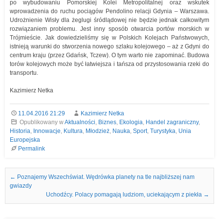
po wybudowaniu Pomorskiej Kolei Metropolitalnej oraz wskutek
wprowadzenia do ruchu pociągów Pendolino relacji Gdynia – Warszawa.
Udrożnienie Wisły dla żeglugi śródlądowej nie będzie jednak całkowitym
rozwiązaniem problemu. Jest inny sposób otwarcia portów morskich w
Trójmieście. Jak dowiedzieliśmy się w Polskich Kolejach Państwowych,
istnieją warunki do stworzenia nowego szlaku kolejowego – aż z Gdyni do
centrum kraju (przez Gdańsk, Tczew). O tym warto nie zapominać. Budowa
torów kolejowych może być łatwiejsza i tańsza od przystosowania rzeki do
transportu.
Kazimierz Netka
11.04.2016 21:29
Kazimierz Netka
Opublikowany w
Aktualności
,
Biznes
,
Ekologia
,
Handel zagraniczny
,
Historia
,
Innowacje
,
Kultura
,
Młodzież
,
Nauka
,
Sport
,
Turystyka
,
Unia
Europejska
Permalink
Nawigacja we wpisach
←
Poznajemy Wszechświat. Wędrówka planety na tle najbliższej nam
gwiazdy
Uchodźcy. Polacy pomagają ludziom, uciekającym z piekła
→