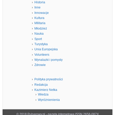
Historia
Inne
Innowacje
Kultura
MIlitaria
Młodzież
Nauka
Sport
Turystyka
Unia Europejska
Volunteers
Wynalazki i pomysły
Zdrowie
Polityka prywatności
Redakcja
Kazimierz Netka
Wiedza
Wyróżnienienia
© 2018 Pulsarowy.pl - gazeta internetowa ISSN 2658-087X