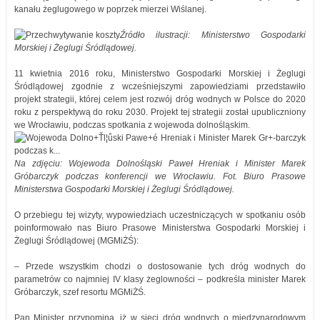
kanału żeglugowego w poprzek mierzei Wiślanej.
Źródło ilustracji: Ministerstwo Gospodarki
Morskiej i Żeglugi Śródlądowej.
11 kwietnia 2016 roku, Ministerstwo Gospodarki Morskiej i Żeglugi
Śródlądowej zgodnie z wcześniejszymi zapowiedziami przedstawiło
projekt strategii, której celem jest rozwój dróg wodnych w Polsce do 2020
roku z perspektywą do roku 2030. Projekt tej strategii został upubliczniony
we Wrocławiu, podczas spotkania z wojewoda dolnośląskim.
Na zdjęciu: Wojewoda Dolnośląski Paweł Hreniak i Minister Marek
Gróbarczyk podczas konferencji we Wrocławiu. Fot. Biuro Prasowe
Ministerstwa Gospodarki Morskiej i Żeglugi Śródlądowej.
O przebiegu tej wizyty, wypowiedziach uczestniczących w spotkaniu osób
poinformowało nas Biuro Prasowe Ministerstwa Gospodarki Morskiej i
Żeglugi Śródlądowej (MGMiŻŚ):
– Przede wszystkim chodzi o dostosowanie tych dróg wodnych do
parametrów co najmniej IV klasy żeglowności – podkreśla minister Marek
Gróbarczyk, szef resortu MGMiŻŚ.
Pan Minister przypomina, iż w sieci dróg wodnych o międzynarodowym