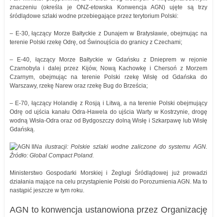
znaczeniu (określa je ONZ-etowska Konwencja AGN) ujęte są trzy
śródlądowe szlaki wodne przebiegające przez terytorium Polski:
– E-30, łączący Morze Bałtyckie z Dunajem w Bratysławie, obejmując na
terenie Polski rzekę Odrę, od Świnoujścia do granicy z Czechami;
– E-40, łączący Morze Bałtyckie w Gdańsku z Dnieprem w rejonie
Czarnobyla i dalej przez Kijów, Nową Kachowkę i Chersoń z Morzem
Czarnym, obejmując na terenie Polski rzekę Wisłę od Gdańska do
Warszawy, rzekę Narew oraz rzekę Bug do Brześcia;
– E-70, łączący Holandię z Rosją i Litwą, a na terenie Polski obejmujący
Odrę od ujścia kanału Odra-Hawela do ujścia Warty w Kostrzynie, drogę
wodną Wisła-Odra oraz od Bydgoszczy dolną Wisłę i Szkarpawę lub Wisłę
Gdańską.
Na ilustracji: Polskie szlaki wodne zaliczone do systemu AGN.
Źródło: Global Compact Poland.
Ministerstwo Gospodarki Morskiej i Żeglugi Śródlądowej już prowadzi
działania mające na celu przystąpienie Polski do Porozumienia AGN. Ma to
nastąpić jeszcze w tym roku.
AGN to konwencja ustanowiona przez Organizację