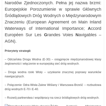
Narodów Zjednoczonych. Pełna jej nazwa brzmi:
Europejskie Porozumienie w sprawie Głównych
Śródlądowych Dróg Wodnych o Międzynarodowym
Znaczeniu (European Agreement on Main Inland
Waterways of International Importance;
A
ccord
Européen Sur Les
G
randes Voies
N
avigables –
AGN).
Priorytety strategii:
– Odrzańska Droga Wodna (E-30) – osiągnięcie międzynarodowej klasy
żeglowności i włączenie w europejską sieć dróg wodnych.
– Droga wodna rzeki Wisły – uzyskanie znacznej poprawy warunków
nawigacyjnych.
– Połączenie Odra-Wisła-Zalew Wiślany i Warszawa-Brześć – rozbudowa
dróg wodnych E-70 i E-40.
– Rozwój partnerstwa i współpracy na rzecz śródlądowych dróg wodnych.