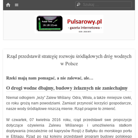
Menu
HOME
Szukaj
SKOCZ DO TREŚCI
Pulsarowy.pl
Rząd przedstawił strategię rozwoju śródlądowych dróg wodnych
w Polsce
Rzeki mają nam pomagać, a nie zalewać, ale…
O drogi wodne dbajmy, budowy żelaznych nie zaniechajmy
Niemal odłogiem „leży” Zalew Wiślany. Odra, Wisła, a także mniejsze rzeki,
co roku grożą nam powodziami. Zamiast przynosić korzyści gospodarcze,
nasze wody śródlądowe niszczą mienie. Rząd pragnie to zmienić.
W czwartek, 07 kwietnia 2016 roku, rząd przedstawił swe propozycje
dotyczące ożywienia Zalewu Wiślanego i umożliwienia statkom
dopływania (niezależnie od kaprysów Rosji) z Bałtyku do morskiego portu
w Elblągu. Rząd po raz kolejny przedstawił program budowy polskiego