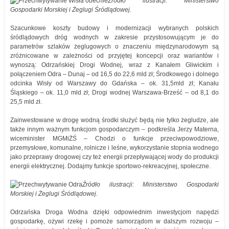
Źródło ilustracji: Ministerstwo
Gospodarki Morskiej i Żeglugi Śródlądowej.
Szacunkowe koszty budowy i modernizacji wybranych polskich
śródlądowych dróg wodnych w zakresie przystosowującym je do
parametrów szlaków żeglugowych o znaczeniu międzynarodowym są
zróżnicowane w zależności od przyjętej koncepcji oraz wariantów i
wynoszą: Odrzańskiej Drogi Wodnej, wraz z Kanałem Gliwickim i
połączeniem Odra – Dunaj – od 16,5 do 22,6 mld zł; Środkowego i dolnego
odcinka Wisły od Warszawy do Gdańska – ok. 31,5mld zł; Kanału
Śląskiego – ok. 11,0 mld zł; Drogi wodnej Warszawa-Brześć – od 8,1 do
25,5 mld zł.
Zainwestowane w drogę wodną środki służyć będą nie tylko żegludze, ale
także innym ważnym funkcjom gospodarczym – podkreśla Jerzy Materna,
wiceminister MGMiŻŚ – Chodzi o funkcje przeciwpowodziowe,
przemysłowe, komunalne, rolnicze i leśne, wykorzystanie stopnia wodnego
jako przeprawy drogowej czy też energii przepływającej wody do produkcji
energii elektrycznej. Dodajmy funkcje sportowo-rekreacyjnej, społeczne.
Źródło ilustracji: Ministerstwo Gospodarki
Morskiej i Żeglugi Śródlądowej.
Odrzańska Droga Wodna dzięki odpowiednim inwestycjom napędzi
gospodarkę, ożywi rzekę i pomoże samorządom w dalszym rozwoju –