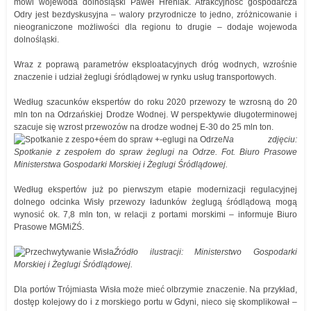
mówi wojewoda dolnośląski Paweł Hreniak. Atrakcyjność gospodarcza
Odry jest bezdyskusyjna – walory przyrodnicze to jedno, zróżnicowanie i
nieograniczone możliwości dla regionu to drugie – dodaje wojewoda
dolnośląski.
Wraz z poprawą parametrów eksploatacyjnych dróg wodnych, wzrośnie
znaczenie i udział żeglugi śródlądowej w rynku usług transportowych.
Według szacunków ekspertów do roku 2020 przewozy te wzrosną do 20
mln ton na Odrzańskiej Drodze Wodnej. W perspektywie długoterminowej
szacuje się wzrost przewozów na drodze wodnej E-30 do 25 mln ton.
Na zdjęciu:
Spotkanie z zespołem do spraw żeglugi na Odrze. Fot. Biuro Prasowe
Ministerstwa Gospodarki Morskiej i Żeglugi Śródlądowej.
Według ekspertów już po pierwszym etapie modernizacji regulacyjnej
dolnego odcinka Wisły przewozy ładunków żeglugą śródlądową mogą
wynosić ok. 7,8 mln ton, w relacji z portami morskimi – informuje Biuro
Prasowe MGMiŻŚ.
Źródło ilustracji: Ministerstwo Gospodarki
Morskiej i Żeglugi Śródlądowej.
Dla portów Trójmiasta Wisła może mieć olbrzymie znaczenie. Na przykład,
dostęp kolejowy do i z morskiego portu w Gdyni, nieco się skomplikował –