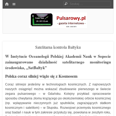
Menu
HOME
Szukaj
SKOCZ DO TREŚCI
Pulsarowy.pl
Satelitarna kontrola Bałtyku
W Instytucie Oceanologii Polskiej Akademii Nauk w Sopocie
zainaugurowano działalność satelitarnego monitoringu
środowiska, „SatBałtyk”
Polska coraz silniej wiąże się z Kosmosem
Coraz silniejsi jesteśmy w technologiach kosmicznych. Z najnowszych
naszych osiągnięć można wskazać zbudowanie pierwszego w świecie
zegara pulsarowego – w Gdańsku. Kolejny przykład: opracowanie
sposobu chwytania złomu krążącego po okołoziemskiej orbicie kosmicznej
(np. wyłapywanie nieczynnych już sputników, zagrażających statkom
kosmicznym i satelitom) – w Słupsku. Rozwojowi przemysłu kosmicznego
oraz badań i nauk w tym zakresie przysłuży się, powołana w zeszłym roku,