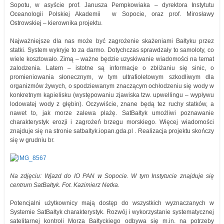
Sopotu, w asyście prof. Janusza Pempkowiaka – dyrektora Instytutu
Oceanologii Polskiej Akademii w Sopocie, oraz prof. Mirosławy
Ostrowskiej – kierownika projektu.
Najważniejsze dla nas może być zagrożenie skażeniami Bałtyku przez
statki. System wykryje to za darmo. Dotychczas sprawdzały to samoloty, co
wiele kosztowało. Zimą – ważne będzie uzyskiwanie wiadomości na temat
zalodzenia. Latem – istotne są informacje o zbliżaniu się sinic, o
promieniowania słonecznym, w tym ultrafioletowym szkodliwym dla
organizmów żywych, o spodziewanym znaczącym ochłodzeniu się wody w
konkretnym kąpielisku (występowaniu zjawiska tzw. upwellingu – wypływu
lodowatej wody z głębin). Oczywiście, znane będą tez ruchy statków, a
nawet to, jak morze zalewa plażę. SatBałtyk umożliwi poznawanie
charakterystyk erozji i zagrożeń brzegu morskiego. Więcej wiadomości
znajduje się na stronie satbaltyk.iopan.gda.pl . Realizacja projektu skończy
się w grudniu br.
Na zdjęciu: Wjazd do IO PAN w Sopocie. W tym Instytucie znajduje się
centrum SatBałtyk. Fot. Kazimierz Netka.
Potencjalni użytkownicy mają dostęp do wszystkich wyznaczanych w
Systemie SatBałtyk charakterystyk. Rozwój i wykorzystanie systematycznej
satelitarnej kontroli Morza Bałtyckiego odbywa się m.in. na potrzeby