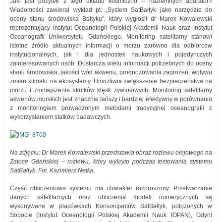
Jaki jest pożytek z tego układu kosmiczno – naziemnych aparatur?
Wiadomości zawierał wykład pt. „System SatBałtyk jako narzędzie do
oceny stanu środowiska Bałtyku”, który wygłosił dr Marek Kowalewski
reprezentujący Instytut Oceanologii Polskiej Akademii Nauk oraz Instytut
Oceanografii Uniwersytetu Gdańskiego. Monitoring satelitarny stanowi
istotne źródło aktualnych informacji o morzu zarówno dla odbiorców
instytucjonalnych, jak i dla jednostek naukowych i pojedynczych
zainteresowanych osób. Dostarcza wielu informacji potrzebnych do oceny
stanu środowiska, jakości wód akwenu, prognozowania zagrożeń, wpływu
zmian klimatu na ekosystemy. Umożliwia zwiększenie bezpieczeństwa na
morzu i zmniejszenie skutków klęsk żywiołowych. Monitoring satelitarny
akwenów morskich jest znacznie tańszy i bardziej efektywny w porównaniu
z monitoringiem prowadzonym metodami tradycyjnej oceanografii z
wykorzystaniem statków badawczych.
Na zdjęciu: Dr Marek Kowalewski przedstawia obraz rozlewu olejowego na
Zatoce Gdańskiej – rozlewu, który wykryto podczas testowania systemu
SatBałtyk. Fot. Kazimierz Netka.
Część obliczeniowa systemu ma charakter rozproszony. Przetwarzanie
danych satelitarnych oraz obliczenia modeli numerycznych są
wykonywane w placówkach Konsorcjantów SatBałtyk, położonych w
Sopocie (Instytut Oceanologii Polskiej Akademii Nauk IOPAN), Gdyni