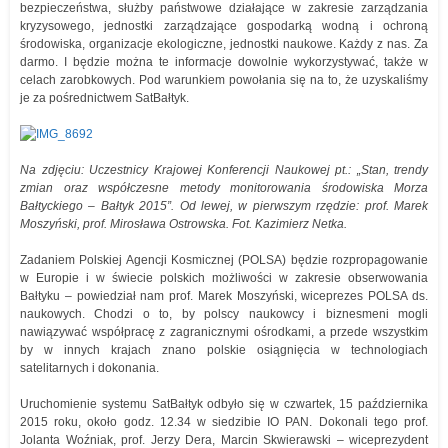
bezpieczeństwa, służby państwowe działające w zakresie zarządzania
kryzysowego, jednostki zarządzające gospodarką wodną i ochroną
środowiska, organizacje ekologiczne, jednostki naukowe. Każdy z nas. Za
darmo. I będzie można te informacje dowolnie wykorzystywać, także w
celach zarobkowych. Pod warunkiem powołania się na to, że uzyskaliśmy
je za pośrednictwem SatBałtyk.
Na zdjęciu: Uczestnicy Krajowej Konferencji Naukowej pt.: „Stan, trendy
zmian oraz współczesne metody monitorowania środowiska Morza
Bałtyckiego – Bałtyk 2015”. Od lewej, w pierwszym rzędzie: prof. Marek
Moszyński, prof. Mirosława Ostrowska. Fot. Kazimierz Netka.
Zadaniem Polskiej Agencji Kosmicznej (POLSA) będzie rozpropagowanie
w Europie i w świecie polskich możliwości w zakresie obserwowania
Bałtyku – powiedział nam prof. Marek Moszyński, wiceprezes POLSA ds.
naukowych. Chodzi o to, by polscy naukowcy i biznesmeni mogli
nawiązywać współpracę z zagranicznymi ośrodkami, a przede wszystkim
by w innych krajach znano polskie osiągnięcia w technologiach
satelitarnych i dokonania.
Uruchomienie systemu SatBałtyk odbyło się w czwartek, 15 października
2015 roku, około godz. 12.34 w siedzibie IO PAN. Dokonali tego prof.
Jolanta Woźniak, prof. Jerzy Dera, Marcin Skwierawski – wiceprezydent