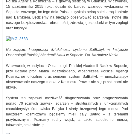
Polska Agencja Kosmiczna – z główną siedzibą w Gdańsku. W czwartek,
15 października 2015 roku, doszło do bardzo ważnego wydarzenia w
Sopocie; ważnego, bo tego dnia Polska uzyskała pełną satelitarną kontrolę
nad Bałtykiem. Będziemy na bieżąco obserwować zdarzenia istotne dla
naszego bezpieczeństwa, obronności, zdrowia, gospodarki w tym żeglugi
oraz turystyki.
Na zdjęciu: Inauguracja działalności systemu SatBałtyk w Instytucie
Oceanologii Polskiej Akademii Nauk w Sopocie. Fot. Kazimierz Netka.
W czwartek, w Instytucie Oceanologii Polskiej Akademii Nauk w Sopocie,
przy udziale prof. Marka Moszyńskiego, wiceprezesa Polskiej Agencji
Kosmicznej oficjalnie uruchomiono system SatBałtyk – umożliwiający
obserwowanie naszego morza z Kosmosu. Prawie nic się przed nami nie
ukryje.
System ten zapewni możliwość diagnozowania oraz prognozowania
ponad 70 różnych zjawisk, zdarzeń – strukturalnych i funkcjonalnych
charakterystyk środowiska Bałtyku i strefy brzegowej tego morza. Pod
nadzorem kosmicznym będziemy mieli cały Bałtyk – z terenami
przybrzeżnymi. Poznamy ruchy wojsk, a także zalodzenie morza,
falowanie, ataki sinic itp.