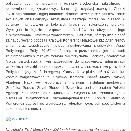
obligatoryjnego monitorowania i ochrony środowiska naturalnego –
stosownie do międzynarodowych konwencji i regulacji prawnych. Chodzi
też o zapewnianie ciągłej informacji środowiskowej przez zamieszczanie
aktualnych charakterystyk ekosystemu naszego morza na bieżąco w
serwisie internetowym w kolejnych latach po zakończeniu projektu.
Wymagać to będzie zapewnienia środków na utrzymanie jego
funkcjonowania – informują twórcy systemu SatBałtyk, którego działalność
zainaugurowano podczas Krajowej Konferencji Naukowej pt.: „Stan, trendy
zmian oraz współczesne metody monitorowania środowiska Morza
Bałtyckiego – Bałtyk 2015”. Konferencja ta przeznaczona jest dla osób
zainteresowanych różnymi formami wykorzystania i ochrony środowiska
Morza Bałtyckiego, w tym szczególnie do pracowników administracji
wszystkich szczebli, podejmujących decyzje w sprawach związanych z
Bałtykiem i jego strefą brzegową. Kończy sie w piatek, 16 października.
Została zorganizowana z inicjatywy Komitetu Badań Morza Polskiej
Akademii Nauk we współpracy z morskimi instytutami naukowymi
Gdańska, Sopotu, Gdyni, Słupska i Szczecina, pod patronatem Polskiej
Agencji Kosmicznej oraz Marszałka Województwa Pomorskiego i
Marszałka Województwa Zachodniopomorskiego. Komitet Naukowy
Konferencji zaprosił do wygłoszenia referatów wybitnych specjalistów z
zakresu nauk o morzu.
Na zdjęciu: Prof. Marek Moszyński poinformował o tym, do czego mogą się