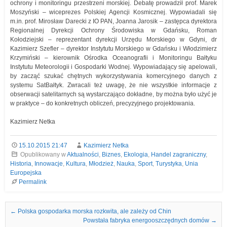
ochrony i monitoringu przestrzeni morskiej. Debatę prowadził prof. Marek
Moszyński – wiceprezes Polskiej Agencji Kosmicznej. Wypowiadali się
m.in. prof. Mirosław Darecki z IO PAN, Joanna Jarosik – zastępca dyrektora
Regionalnej Dyrekcji Ochrony Środowiska w Gdańsku, Roman
Kołodziejski – reprezentant dyrekcji Urzędu Morskiego w Gdyni, dr
Kazimierz Szefler – dyrektor Instytutu Morskiego w Gdańsku i Włodzimierz
Krzymiński – kierownik Ośrodka Oceanografii i Monitoringu Bałtyku
Instytutu Meteorologii i Gospodarki Wodnej. Wypowiadający się apelowali,
by zacząć szukać chętnych wykorzystywania komercyjnego danych z
systemu SatBałtyk. Zwracali też uwagę, że nie wszystkie informacje z
obserwacji satelitarnych są wystarczająco dokładne, by można było użyć je
w praktyce – do konkretnych obliczeń, precyzyjnego projektowania.
Kazimierz Netka
15.10.2015 21:47
Kazimierz Netka
Opublikowany w
Aktualności
,
Biznes
,
Ekologia
,
Handel zagraniczny
,
Historia
,
Innowacje
,
Kultura
,
Młodzież
,
Nauka
,
Sport
,
Turystyka
,
Unia
Europejska
Permalink
Nawigacja we wpisach
←
Polska gospodarka morska rozkwita, ale zależy od Chin
Powstała fabryka energooszczędnych domów
→