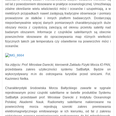
od lat z powodzeniem stosowane w praktyce oceanologicznej. Umożliwiają
zdalne określanie wielu właściwości mórz i oceanów i uzupełniają, a w
niektórych przypadkach nawet zastępują tradycyjne obserwacje i pomiary
prowadzone ze statków i innych platform badawczych. Dostarczają
nieporównywalnie więcej danych pomiarowych charakteryzujących duże
obszary morza z częstością zależącą od okresu przelotu satelity nad
badanym obszarem. Informacje z czujników satelitarnych są obecnie
powszechnie stosowane do opracowywania map różnych wielkości
fizycznych takich jak temperatura czy oświetlenie na powierzchni mórz i
oceanów.
Na zdjęciu: Prof. Mirosław Darecki, kierownik
Zakładu Fizyki Morza
IO PAN,
przedstawia zakres użyteczności systemu SatBałtyk. Będzie on
wykorzystywany m.in do ostrzegania turystów przed sinicami. Fot.
Kazimierz Netka.
Charakterystyki środowiska Morza Bałtyckiego zawarte w sygnale
rejestrowanym przez czujniki satelitarne w świetle produktów Systemu
SatBałtyk przedstawił prof. Mirosław Darecki z Instytutu Oceanologii
Polskiej Akademii Nauk. Radiometry satelitarne nakierowane na
powierzchnię morza rejestrują szeroki zakres premiowania
elektromagnetycznego emitowanego w ich kierunku, od fal z zakresu