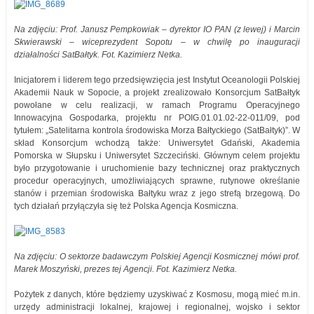
Na zdjęciu: Prof. Janusz Pempkowiak – dyrektor IO PAN (z lewej) i Marcin
Skwierawski – wiceprezydent Sopotu – w chwilę po inauguracji
działalności SatBałtyk. Fot. Kazimierz Netka.
Inicjatorem i liderem tego przedsięwzięcia jest Instytut Oceanologii Polskiej
Akademii Nauk w Sopocie, a projekt zrealizowało Konsorcjum SatBałtyk
powołane w celu realizacji, w ramach Programu Operacyjnego
Innowacyjna Gospodarka, projektu nr POIG.01.01.02-22-011/09, pod
tytułem: „Satelitarna kontrola środowiska Morza Bałtyckiego (SatBałtyk)”. W
skład Konsorcjum wchodzą także: Uniwersytet Gdański, Akademia
Pomorska w Słupsku i Uniwersytet Szczeciński. Głównym celem projektu
było przygotowanie i uruchomienie bazy technicznej oraz praktycznych
procedur operacyjnych, umożliwiających sprawne, rutynowe określanie
stanów i przemian środowiska Bałtyku wraz z jego strefą brzegową. Do
tych działań przyłączyła się też Polska Agencja Kosmiczna.
Na zdjęciu: O sektorze badawczym Polskiej Agencji Kosmicznej mówi prof.
Marek Moszyński, prezes tej Agencji. Fot. Kazimierz Netka.
Pożytek z danych, które będziemy uzyskiwać z Kosmosu, mogą mieć m.in.
urzędy administracji lokalnej, krajowej i regionalnej, wojsko i sektor