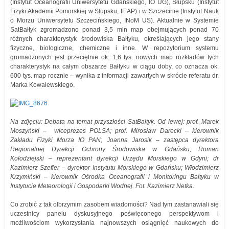
(Instytut Oceanografii Uniwersytetu Gdańskiego, IO UG), Słupsku (Instytut
Fizyki Akademii Pomorskiej w Słupsku, IF AP) i w Szczecinie (Instytut Nauk
o Morzu Uniwersytetu Szczecińskiego, INoM US). Aktualnie w Systemie
SatBałtyk zgromadzono ponad 3,5 mln map obejmujących ponad 70
różnych charakterystyk środowiska Bałtyku, określających jego stany
fizyczne, biologiczne, chemiczne i inne. W repozytorium systemu
gromadzonych jest przeciętnie ok. 1,6 tys. nowych map rozkładów tych
charakterystyk na całym obszarze Bałtyku w ciągu doby, co oznacza ok.
600 tys. map rocznie – wynika z informacji zawartych w skrócie referatu dr.
Marka Kowalewskiego.
Na zdjęciu: Debata na temat przyszłości SatBałtyk. Od lewej: prof. Marek
Moszyński – wiceprezes POLSA; prof. Mirosław Darecki – kierownik
Zakładu Fizyki Morza
IO PAN; Joanna Jarosik – zastępca dyrektora
Regionalnej Dyrekcji Ochrony Środowiska w Gdańsku; Roman
Kołodziejski – reprezentant dyrekcji Urzędu Morskiego w Gdyni; dr
Kazimierz Szefler – dyrektor Instytutu Morskiego w Gdańsku; Włodzimierz
Krzymiński – kierownik Ośrodka Oceanografii i Monitoringu Bałtyku w
Instytucie Meteorologii i Gospodarki Wodnej. Fot. Kazimierz Netka.
Co zrobić z tak olbrzymim zasobem wiadomości? Nad tym zastanawiali się
uczestnicy panelu dyskusyjnego poświęconego perspektywom i
możliwościom wykorzystania najnowszych osiągnięć naukowych do