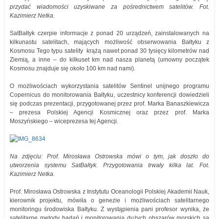
przydać wiadomości uzyskiwane za pośrednictwem satelitów. Fot.
Kazimierz Netka.
SatBałtyk czerpie informacje z ponad 20 urządzeń, zainstalowanych na
kilkunastu satelitach, mających możliwość obserwowania Bałtyku z
Kosmosu Tego typu satelity krążą nawet ponad 30 tysięcy kilometrów nad
Ziemią, a inne – do kilkuset km nad nasza planetą (umowny początek
Kosmosu znajduje się około 100 km nad nami).
O możliwościach wykorzystania satelitów Sentinel unijnego programu
Copernicus do monitorowania Bałtyku, uczestnicy konferencji dowiedzieli
się podczas prezentacji, przygotowanej przez prof. Marka Banaszkiewicza
– prezesa Polskiej Agencji Kosmicznej oraz przez prof. Marka
Moszyńskiego – wiceprezesa tej Agencji.
Na zdjęciu: Prof. Mirosława Ostrowska mówi o tym, jak doszło do
utworzenia systemu SatBałtyk. Przygotowania trwały kilka lat. Fot.
Kazimierz Netka.
Prof. Mirosława Ostrowska z Instytutu Oceanologii Polskiej Akademii Nauk,
kierownik projektu, mówiła o genezie i możliwościach satelitarnego
monitoringu środowiska Bałtyku. Z wystąpienia pani profesor wynika, że
satelitarne metody badań i monitorowania dużych obszarów morskich są