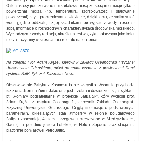
widzialnego poprzez promieniowanie podczerwone do fal mikrofalowych.
O ile zakresy podczerwone i mikrofalowe niosą ze sobą informacje tylko o
powierzchni morza (np. temperatura, szorstkowatość i sfalowanie
powierzchni) o tyle promieniowanie widzialne, dzięki temu, że wnika w toń
wodną, gdzie oddziałuje z jej składnikami, po wyjściu z wody niesie ze
sobą informacje o różnorodnych charakterystykach środowiska morskiego.
Wychodząca z wody radiacja, określana jest w języku potocznym jako kolor
morza – czytamy w streszczeniu referatu na ten temat.
Na zdjęciu: Prof. Adam Krężel, kierownik
Zakładu Oceanografii Fizycznej
Uniwersytetu Gdańskiego, mówi
na temat wsparcia z powierzchni Ziemi
systemu SatBałtyk. Fot. Kazimierz Netka.
Obserwowanie Bałtyku z Kosmosu to nie wszystko. Wsparcie przychodzi
też z urzadzeń na Ziemi. Jakie ono jest – zebrani dowiedzieli się z wykładu
pt. „Pomiary podsatelitarne w projekcie SatBałtyk”, który wygłosił prof.
Adam Krężel z Instytutu Oceanografii, kierownik Zakładu Oceanografii
Fizycznej Uniwersytetu Gdańskiego. Ciągłą informację o podstawowych
parametrach, określających stan atmosfery w rejonie południowego
Bałtyku zapewniają 4 stacje brzegowe umieszczone w Międzyzdrojach,
Gaci ( na południu jeziora Łebsko), w Helu i Sopocie oraz stacja na
platformie pomiarowej PetroBaltic.