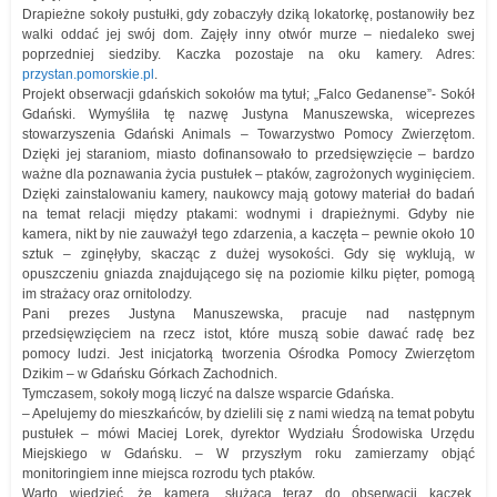
Drapieżne sokoły pustułki, gdy zobaczyły dziką lokatorkę, postanowiły bez
walki oddać jej swój dom. Zajęły inny otwór murze – niedaleko swej
poprzedniej siedziby. Kaczka pozostaje na oku kamery. Adres:
przystan.pomorskie.pl
.
Projekt obserwacji gdańskich sokołów ma tytuł; „Falco Gedanense”- Sokół
Gdański. Wymyśliła tę nazwę Justyna Manuszewska, wiceprezes
stowarzyszenia Gdański Animals – Towarzystwo Pomocy Zwierzętom.
Dzięki jej staraniom, miasto dofinansowało to przedsięwzięcie – bardzo
ważne dla poznawania życia pustułek – ptaków, zagrożonych wyginięciem.
Dzięki zainstalowaniu kamery, naukowcy mają gotowy materiał do badań
na temat relacji między ptakami: wodnymi i drapieżnymi. Gdyby nie
kamera, nikt by nie zauważył tego zdarzenia, a kaczęta – pewnie około 10
sztuk – zginęłyby, skacząc z dużej wysokości. Gdy się wyklują, w
opuszczeniu gniazda znajdującego się na poziomie kilku pięter, pomogą
im strażacy oraz ornitolodzy.
Pani prezes Justyna Manuszewska, pracuje nad następnym
przedsięwzięciem na rzecz istot, które muszą sobie dawać radę bez
pomocy ludzi. Jest inicjatorką tworzenia Ośrodka Pomocy Zwierzętom
Dzikim – w Gdańsku Górkach Zachodnich.
Tymczasem, sokoły mogą liczyć na dalsze wsparcie Gdańska.
– Apelujemy do mieszkańców, by dzielili się z nami wiedzą na temat pobytu
pustułek – mówi Maciej Lorek, dyrektor Wydziału Środowiska Urzędu
Miejskiego w Gdańsku. – W przyszłym roku zamierzamy objąć
monitoringiem inne miejsca rozrodu tych ptaków.
Warto wiedzieć, że kamera, służąca teraz do obserwacji kaczek,