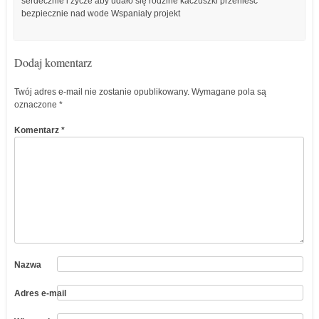
serdecznie i zycze aby udało się rodzine kaczuszki przenieść
bezpiecznie nad wode Wspanialy projekt
Dodaj komentarz
Twój adres e-mail nie zostanie opublikowany.
Wymagane pola są
oznaczone
*
Komentarz
*
Nazwa
Adres e-mail