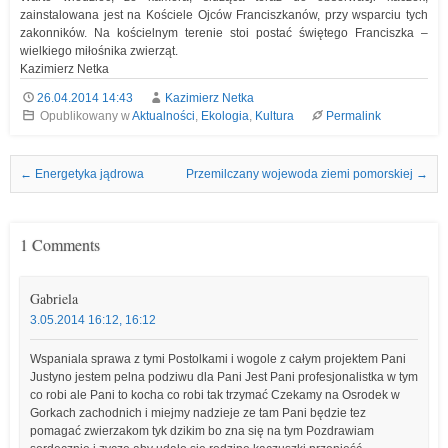
zainstalowana jest na Kościele Ojców Franciszkanów, przy wsparciu tych
zakonników. Na kościelnym terenie stoi postać świętego Franciszka –
wielkiego miłośnika zwierząt.
Kazimierz Netka
26.04.2014 14:43
Kazimierz Netka
Opublikowany w
Aktualności
,
Ekologia
,
Kultura
Permalink
Nawigacja we wpisach
←
Energetyka jądrowa
Przemilczany wojewoda ziemi pomorskiej
→
1 Comments
Gabriela
3.05.2014 16:12, 16:12
Wspaniala sprawa z tymi Postolkami i wogole z całym projektem Pani
Justyno jestem pelna podziwu dla Pani Jest Pani profesjonalistka w tym
co robi ale Pani to kocha co robi tak trzymać Czekamy na Osrodek w
Gorkach zachodnich i miejmy nadzieje ze tam Pani będzie tez
pomagać zwierzakom tyk dzikim bo zna się na tym Pozdrawiam