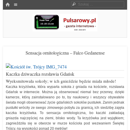
Menu
HOME
Szukaj
SKOCZ DO TREŚCI
Pulsarowy.pl
Sensacja ornitologiczna – Falco Gedanense
Kaczka dziwaczka rozsławia Gdańsk
Wyeksmitowała sokoły; w ich gnieździe będzie miała młode!
Kaczka krzyżówka, która wyparła sokoła z gniada na kościele, rozsławia
Gdańsk w internecie. Można ją obserwować niemal bez przerwy, dzięki
kamerze, którą zainstalowano po to, by naukowcy i wszyscy obywatele
świata mogli obserwować życie gdańskich sokołów pustułek. Zanim jednak
pustułki wróciły ze swego zimowego pobytu za granicą, ich siedzibę zajęła
kaczka krzyżówka. To sensacja ornitologiczna, bo kaczki zakładają
gniazda najczęściej na ziemi, blisko wody. Ta krzyżówka jest wyjątkiem;
zagnieździła się w otworze w murze kościoła pod wezwaniem Świętej
Trójcy, na wysokości ponad 20 metrów!