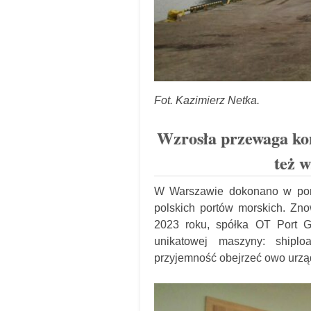
Fot. Kazimierz Netka.
Wzrosła przewaga kon
też w
W Warszawie dokonano w poni
polskich portów morskich. Zn
2023 roku, spółka OT Port G
unikatowej maszyny: shipl
przyjemność obejrzeć owo urz