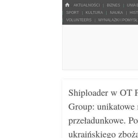
Menu
HOME
SKOCZ DO TREŚCI
AKTUALNOŚCI
BIZNES
UNIA
SPORT
KULTURA
NAUKA
HIS
VOLUNTEERS
WYNALAZKI I POMYS
Pulsarowy.pl
Shiploader w OT P
Group: unikatowe 
przeładunkowe. Po
ukraińskiego zboż