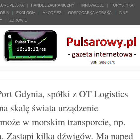
 EUROPEJSKA
HANDEL ZAGRANICZNY
INNOWACJE
TURYSTYKA
TORIA
EKOLOGIA
MŁODZIEŻ
GOSPODARKA MORSKA
INNE
ŁY
ZDROWIE
ort Gdynia, spółki z OT Logistics
na skalę świata urządzenie
może w morskim transporcie, np.
a. Zastąpi kilka dźwigów. Ma napęd