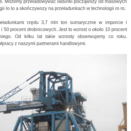
aje. Możemy przeładowywać ładunki począwszy od masowych
i lo lo a skończywszy na przeładunkach w technologii ro ro.
zeładunkami rzędu 3,7 mln ton sumarycznie w imporcie i
i 50 procent drobnicowych. Jest to wzrost o około 10 procent
iego. Od kilku lat takie wzrosty obserwujemy co roku.
ółpracy z naszymi partnerami handlowymi.