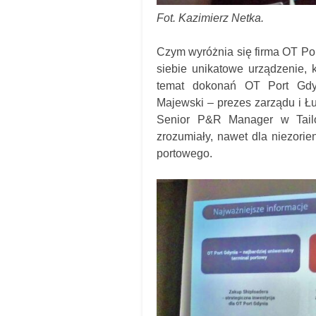
Fot. Kazimierz Netka.
Czym wyróżnia się firma OT Por
siebie unikatowe urządzenie,
temat dokonań OT Port Gdyni
Majewski – prezes zarządu i Ł
Senior P&R Manager w Tailo
zrozumiały, nawet dla niezori
portowego.