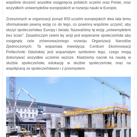
wspólnie docenić wszelkie osiągnięcia polskich uczelni oraz Polski, oraz
wszystkich uniwersytetów europejskich w rozwoju nauki w Europie.
Zrzeszonych w organizacji ponad 850 uczelni europejskich dwa lata temu
sformułowało pewną wizję co do tego, co powinny wspólnie uczynić, aby
służyć społeczeństwu Europy i świata. Nazwaliśmy tę wizję „uniwersytetem
bez ścian”. Zasadniczym celem tej wizji jest wspieranie społeczeństw aby
osiągnęły cele zrównoważonego rozwoju Organizacji Narodów
Zjednoczonych. Ta wspaniała inwestycja: Centrum Ekoinnowacji
Politechniki Gdańskiej jest wspaniałym symbolem tego, czego mogą
dokonywać wszystkie uczelnie wyższe. Kładziemy nacisk na naukę w
służbie społeczeństw, edukację w służbie społeczeństw, oraz na
współpracę ze społeczeństwem i z przemysłem.