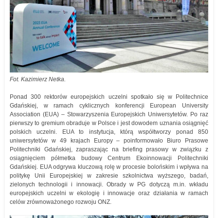
Fot. Kazimierz Netka.
Ponad 300 rektorów europejskich uczelni spotkało się w Politechnice
Gdańskiej, w ramach cyklicznych konferencji European University
Association (EUA) – Stowarzyszenia Europejskich Uniwersytetów. Po raz
pierwszy to gremium obraduje w Polsce i jest dowodem uznania osiągnięć
polskich uczelni. EUA to instytucja, którą współtworzy ponad 850
uniwersytetów w 49 krajach Europy – poinformowało Biuro Prasowe
Politechniki Gdańskiej, zapraszając na briefing prasowy w związku z
osiągnięciem półmetka budowy Centrum Ekoinnowacji Politechniki
Gdańskiej. EUA odgrywa kluczową rolę w procesie bolońskim i wpływa na
politykę Unii Europejskiej w zakresie szkolnictwa wyższego, badań,
zielonych technologii i innowacji. Obrady w PG dotyczą m.in. wkładu
europejskich uczelni w ekologię i innowacje oraz działania w ramach
celów zrównoważonego rozwoju ONZ.