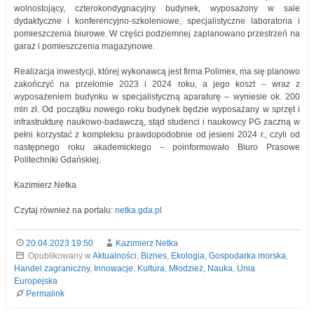
wolnostojący, czterokondygnacyjny budynek, wyposażony w sale
dydaktyczne i konferencyjno-szkoleniowe, specjalistyczne laboratoria i
pomieszczenia biurowe. W części podziemnej zaplanowano przestrzeń na
garaż i pomieszczenia magazynowe.
Realizacja inwestycji, której wykonawcą jest firma Polimex, ma się planowo
zakończyć na przełomie 2023 i 2024 roku, a jego koszt – wraz z
wyposażeniem budynku w specjalistyczną aparaturę – wyniesie ok. 200
mln zł. Od początku nowego roku budynek będzie wyposażany w sprzęt i
infrastrukturę naukowo-badawczą, stąd studenci i naukowcy PG zaczną w
pełni korzystać z kompleksu prawdopodobnie od jesieni 2024 r., czyli od
następnego roku akademickiego – poinformowało Biuro Prasowe
Politechniki Gdańskiej.
Kazimierz Netka
Czytaj również na portalu:
netka.gda.pl
20.04.2023 19:50
Kazimierz Netka
Opublikowany w
Aktualności
,
Biznes
,
Ekologia
,
Gospodarka morska
,
Handel zagraniczny
,
Innowacje
,
Kultura
,
Młodzież
,
Nauka
,
Unia
Europejska
Permalink