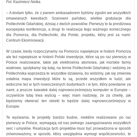
Fot. Kazimierz Netka.
– A dodam tylko, że z panem ambasadorem byliśmy zgodni we wszystkich
omawianych kwestiach. Szanowni państwo, wielkie gratulacje dla
Politechniki Gdańskiej, dzisiaj z dwóch powodów. Pierwszy to ta prestiżowa
europejska konferencja, a drugi to realizacja tego ważnego koniecznego
dla Pomorza, dla Politechniki, dla Polski, projektu, który jest za nami:
Centrum Ekoinnowacji.
W czasie, kiedy rozpoczynamy na Pomorzu największe w historii Pomorza
ale też największe w historii Polski inwestycje, które są po raz pierwszy w
Polsce realizowane, takie jak elektrownia atomowa, jak morskie farmy
wiatrowe, spotykamy się tutaj, na ternie Politechniki Gdańskiej i widzimy że
Politechnika wyprzedza te wszystkie działania, bo widzimy, jak się zmieniła
ostatnia mapa inwestycji które tu są, przede wszystkim w ludzi, ale
widoczne też w tych nowoczesnych budynkach i w tym, który powstanie za
nami, a jeszcze kawałek dalej najnowocześniejszy komputer w Europie –
oczywiście tutaj trwa wyścig – więc mam nadzieję, że za chwilę, jak
będziemy otwierać ten obiekt to będzie dalej najnowocześniejszy w
Europie.
Te wyzwania, te projekty bardzo trudne, niektóre realizowane po raz
pierwszy w Polsce, wymagają od nas pełnego zaangażowania wszystkich
serc i umysłów. Realizacja tych projektów musi być prowadzona w sposób
zrównoważony, w sposób, który uwzględnia wymogi współczesności, te