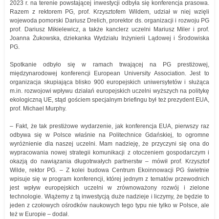
2023 r. na terenie powstającej inwestycji odbyła się konferencja prasowa.
Razem z rektorem PG, prof. Krzysztofem Wildem, udział w niej wzięli
wojewoda pomorski Dariusz Drelich, prorektor ds. organizacji i rozwoju PG
prof. Dariusz Mikielewicz, a także kanclerz uczelni Mariusz Miler i prof.
Joanna Żukowska, dziekanka Wydziału Inżynierii Lądowej i Środowiska
PG.
Spotkanie odbyło się w ramach trwającej na PG prestiżowej,
międzynarodowej konferencji European University Association. Jest to
organizacja skupiająca blisko 900 europejskich uniwersytetów i służąca
m.in. rozwojowi wpływu działań europejskich uczelni wyższych na politykę
ekologiczną UE, stąd gościem specjalnym briefingu był też prezydent EUA,
prof. Michael Murphy.
– Fakt, że tak prestiżowe wydarzenie, jak konferencja EUA, pierwszy raz
odbywa się w Polsce właśnie na Politechnice Gdańskiej, to ogromne
wyróżnienie dla naszej uczelni. Mam nadzieję, że przyczyni się ona do
wypracowania nowej strategii komunikacji z otoczeniem gospodarczym i
okazją do nawiązania długotrwałych partnerstw – mówił prof. Krzysztof
Wilde, rektor PG. – Z kolei budowa Centrum Ekoinnowacji PG świetnie
wpisuje się w program konferencji, której jednym z tematów przewodnich
jest wpływ europejskich uczelni w zrównoważony rozwój i zielone
technologie. Wiążemy z tą inwestycją duże nadzieje i liczymy, że będzie to
jeden z czołowych ośrodków naukowych tego typu nie tylko w Polsce, ale
też w Europie – dodał.