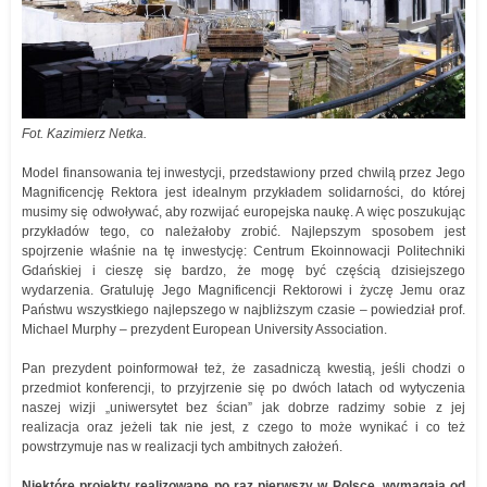
Fot. Kazimierz Netka.
Model finansowania tej inwestycji, przedstawiony przed chwilą przez Jego
Magnificencję Rektora jest idealnym przykładem solidarności, do której
musimy się odwoływać, aby rozwijać europejska naukę. A więc poszukując
przykładów tego, co należałoby zrobić. Najlepszym sposobem jest
spojrzenie właśnie na tę inwestycję: Centrum Ekoinnowacji Politechniki
Gdańskiej i cieszę się bardzo, że mogę być częścią dzisiejszego
wydarzenia. Gratuluję Jego Magnificencji Rektorowi i życzę Jemu oraz
Państwu wszystkiego najlepszego w najbliższym czasie – powiedział prof.
Michael Murphy – prezydent European University Association.
Pan prezydent poinformował też, że zasadniczą kwestią, jeśli chodzi o
przedmiot konferencji, to przyjrzenie się po dwóch latach od wytyczenia
naszej wizji „uniwersytet bez ścian” jak dobrze radzimy sobie z jej
realizacja oraz jeżeli tak nie jest, z czego to może wynikać i co też
powstrzymuje nas w realizacji tych ambitnych założeń.
Niektóre projekty realizowane po raz pierwszy w Polsce, wymagają od