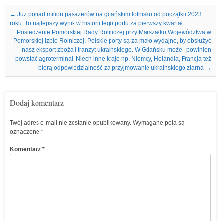
Nawigacja we wpisach
←
Już ponad milion pasażerów na gdańskim lotnisku od początku 2023
roku. To najlepszy wynik w historii tego portu za pierwszy kwartał
Posiedzenie Pomorskiej Rady Rolniczej przy Marszałku Województwa w
Pomorskiej Izbie Rolniczej. Polskie porty są za mało wydajne, by obsłużyć
nasz eksport zboża i tranzyt ukraińskiego. W Gdańsku może i powinien
powstać agroterminal. Niech inne kraje np. Niemcy, Holandia, Francja też
biorą odpowiedzialność za przyjmowanie ukraińskiego ziarna
→
Dodaj komentarz
Twój adres e-mail nie zostanie opublikowany.
Wymagane pola są
oznaczone
*
Komentarz
*