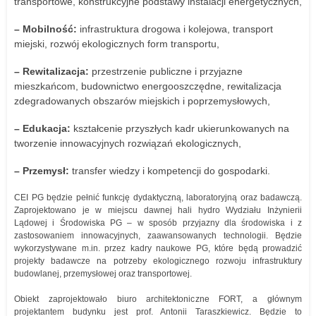
transportowe, konstrukcyjne podstawy instalacji energetycznych,
– Mobilność:
infrastruktura drogowa i kolejowa, transport
miejski, rozwój ekologicznych form transportu,
– Rewitalizacja:
przestrzenie publiczne i przyjazne
mieszkańcom, budownictwo energooszczędne, rewitalizacja
zdegradowanych obszarów miejskich i poprzemysłowych,
– Edukacja:
kształcenie przyszłych kadr ukierunkowanych na
tworzenie innowacyjnych rozwiązań ekologicznych,
– Przemysł:
transfer wiedzy i kompetencji do gospodarki.
CEI PG będzie pełnić funkcję dydaktyczną, laboratoryjną oraz badawczą.
Zaprojektowano je w miejscu dawnej hali hydro Wydziału Inżynierii
Lądowej i Środowiska PG – w sposób przyjazny dla środowiska i z
zastosowaniem innowacyjnych, zaawansowanych technologii. Będzie
wykorzystywane m.in. przez kadry naukowe PG, które będą prowadzić
projekty badawcze na potrzeby ekologicznego rozwoju infrastruktury
budowlanej, przemysłowej oraz transportowej.
Obiekt zaprojektowało biuro architektoniczne FORT, a głównym
projektantem budynku jest prof. Antonii Taraszkiewicz. Będzie to