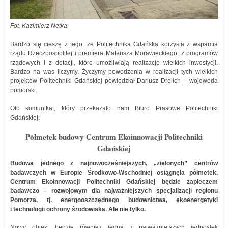
Fot. Kazimierz Netka.
Bardzo się cieszę z tego, że Politechnika Gdańska korzysta z wsparcia
rządu Rzeczpospolitej i premiera Mateusza Morawieckiego, z programów
rządowych i z dotacji, które umożliwiają realizację wielkich inwestycji.
Bardzo na was liczymy. Życzymy powodzenia w realizacji tych wielkich
projektów Politechniki Gdańskiej powiedział Dariusz Drelich – wojewoda
pomorski.
Oto komunikat, który przekazało nam Biuro Prasowe Politechniki
Gdańskiej:
Półmetek budowy Centrum Ekoinnowacji Politechniki
Gdańskiej
Budowa jednego z najnowocześniejszych, „zielonych” centrów
badawczych w Europie Środkowo-Wschodniej osiągnęła półmetek.
Centrum Ekoinnowacji Politechniki Gdańskiej będzie zapleczem
badawczo – rozwojowym dla najważniejszych specjalizacji regionu
Pomorza, tj. energooszczędnego budownictwa, ekoenergetyki
i technologii ochrony środowiska. Ale nie tylko.
Nowy obiekt będzie również jedną z najważniejszych jednostek