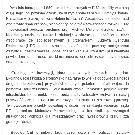
– Dwa lata temu ponad 850 uczelni zrzeszonych w EUA określiły wspólną
wizję tego, co powinny czynić, by służyć społeczeństwu Europy i świata.
Nazwaliśmy tę wizję „uniwersytetem bez ścian”. Zasadniczym jej celem jest
wspieranie społeczeństw, by osiągnąć cele zrównoważonego rozwoju ONZ
– powiedział podczas briefingu prof. Michael Murphy, dyrektor EUA. –
Kładziemy nacisk na naukę i edukację w służbę społeczeństw, a także
współpracę ze społeczeństwem i przemysłem. Budowa Centrum
Ekoinnowacji PG, jestem wzorem działań, jakie powinny podejmować
wszystkie uczelnie wyższe. Model finansowania tej inwestycji jest idealnym
przykładem solidarności, do której musimy się odwoływać, aby rozwijać
europejską naukę.
– Gratuluję tej inwestycji, która jest w tych czasach niezbędna.
Ekoinnowacje i troska o środowisko naturalne to wielka odpowiedzialność i
droga do bezpiecznej przyszłości kolejnych pokoleń – mówił wojewoda
pomorski Dariusz Drelich. – W ostatnim czasie Pomorskie podjęło wielkie
infrastrukturalne projekty, które będą miały kolosalny wpływ na naszą
przyszłość, czyli budowa farm wiatrowych na Bałtyku i elektrowni jądrowej.
Te nowoczesne projekty powstają w dużej mierze dzięki wsparciu rządu
RP i premiera Mateusza Morawieckiego, a ich realizacja wzbogaci
atrakcyjność Pomorza dla mieszkańców oraz inwestorów z kraju i zza
granicy – dodał.
– Budowa CEI to milowy krok naszej uczelni w realizacji inicjatyw