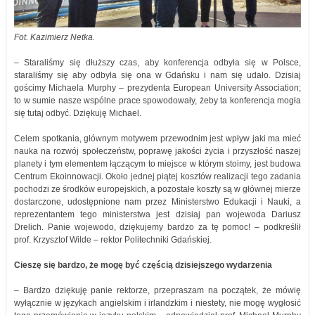
Fot. Kazimierz Netka.
– Staraliśmy się dłuższy czas, aby konferencja odbyła się w Polsce,
staraliśmy się aby odbyła się ona w Gdańsku i nam się udało. Dzisiaj
gościmy Michaela Murphy – prezydenta European University Association;
to w sumie nasze wspólne prace spowodowały, żeby ta konferencja mogła
się tutaj odbyć. Dziękuję Michael.
Celem spotkania, głównym motywem przewodnim jest wpływ jaki ma mieć
nauka na rozwój społeczeństw, poprawę jakości życia i przyszłość naszej
planety i tym elementem łączącym to miejsce w którym stoimy, jest budowa
Centrum Ekoinnowacji. Około jednej piątej kosztów realizacji tego zadania
pochodzi ze środków europejskich, a pozostałe koszty są w głównej mierze
dostarczone, udostępnione nam przez Ministerstwo Edukacji i Nauki, a
reprezentantem tego ministerstwa jest dzisiaj pan wojewoda Dariusz
Drelich. Panie wojewodo, dziękujemy bardzo za tę pomoc! – podkreślił
prof. Krzysztof Wilde – rektor Politechniki Gdańskiej.
Cieszę się bardzo, że mogę być częścią dzisiejszego wydarzenia
– Bardzo dziękuję panie rektorze, przepraszam na początek, że mówię
wyłącznie w językach angielskim i irlandzkim i niestety, nie mogę wygłosić