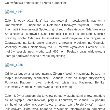
województwa pomorskiego i Zatoki Gdańskiej!
Zbiornik wody „Kazimierz” już jest gotowy! – powiadomiły nas Anna
Dobrowolska – inspektor w Referacie Prasowym Wydziału Promocji,
Informacji i Komunikacji Społecznej Urzędu Miejskiego w Gdańsku oraz
Anna Nawała – kierownik Działu Promocji i Edukacji Ekologicznej, rzecznik
prasowy spółki Gdańska Infrastruktura Wodociągowo-Kanalizacyjna. –
Zapraszamy na konferencję prasową z nowym widokiem na Gdańsk!.
Wieżowy zbiornik ciśnieniowy ma 30 metrów wysokości. Pomieści 600
metrów sześciennych wody, czyli 600 ton! Posiada taras widokowy, z
którego podziwiać można przepiękną okolicę.
Od teraz budowla ta pod nazwą: Zbiornik Wodny Kazimierz będzie na
mapie infrastruktury technicznej Gdańska oraz na mapie turystycznej
Pomorza. Patronem owej unikatowej wieży jest Kazimierz Behlke,
fachowiec z zakresu zaopatrywania miast w wodę.
Zbiornik ów, z tarasem dla turystów ponad wierzchołkami drzew, znajduje
się na Wyspie Sobieszewskiej, przy ul. Lazurowej w Gdańsku. W pobliżu
są hotel, ośrodek wypoczynkowy, a także tzw. „Forsterówka” – stara
leśniczówka, która była podobno rezydencją hitlerowskiego gauleitera