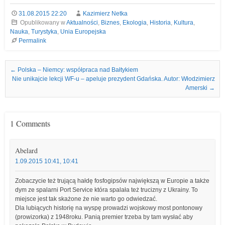
31.08.2015 22:20
Kazimierz Netka
Opublikowany w
Aktualności
,
Biznes
,
Ekologia
,
Historia
,
Kultura
,
Nauka
,
Turystyka
,
Unia Europejska
Permalink
Nawigacja we wpisach
←
Polska – Niemcy: współpraca nad Bałtykiem
Nie unikajcie lekcji WF-u – apeluje prezydent Gdańska. Autor: Włodzimierz
Amerski
→
1 Comments
Abelard
1.09.2015 10:41, 10:41
Zobaczycie też trującą hałdę fosfogipsów największą w Europie a także
dym ze spalarni Port Service która spalała też trucizny z Ukrainy. To
miejsce jest tak skażone że nie warto go odwiedzać.
Dla lubiących historię na wyspę prowadzi wojskowy most pontonowy
(prowizorka) z 1948roku. Panią premier trzeba by tam wysłać aby