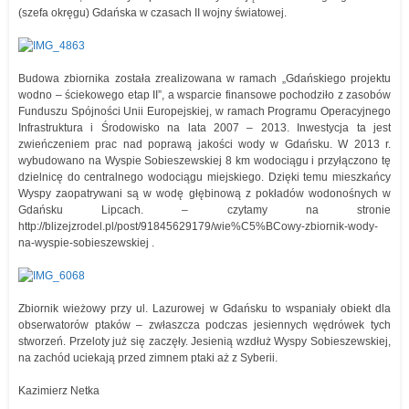
(szefa okręgu) Gdańska w czasach II wojny światowej.
Budowa zbiornika została zrealizowana w ramach „Gdańskiego projektu
wodno – ściekowego etap II”, a wsparcie finansowe pochodziło z zasobów
Funduszu Spójności Unii Europejskiej, w ramach Programu Operacyjnego
Infrastruktura i Środowisko na lata 2007 – 2013. Inwestycja ta jest
zwieńczeniem prac nad poprawą jakości wody w Gdańsku. W 2013 r.
wybudowano na Wyspie Sobieszewskiej 8 km wodociągu i przyłączono tę
dzielnicę do centralnego wodociągu miejskiego. Dzięki temu mieszkańcy
Wyspy zaopatrywani są w wodę głębinową z pokładów wodonośnych w
Gdańsku Lipcach. – czytamy na stronie
http://blizejzrodel.pl/post/91845629179/wie%C5%BCowy-zbiornik-wody-
na-wyspie-sobieszewskiej .
Zbiornik wieżowy przy ul. Lazurowej w Gdańsku to wspaniały obiekt dla
obserwatorów ptaków – zwłaszcza podczas jesiennych wędrówek tych
stworzeń. Przeloty już się zaczęły. Jesienią wzdłuż Wyspy Sobieszewskiej,
na zachód uciekają przed zimnem ptaki aż z Syberii.
Kazimierz Netka