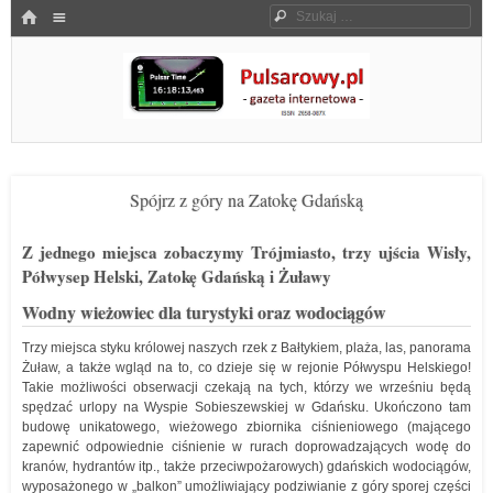
Menu
HOME
Szukaj
SKOCZ DO TREŚCI
Pulsarowy.pl
Spójrz z góry na Zatokę Gdańską
Z jednego miejsca zobaczymy Trójmiasto, trzy ujścia Wisły,
Półwysep Helski, Zatokę Gdańską i Żuławy
Wodny wieżowiec dla turystyki oraz wodociągów
Trzy miejsca styku królowej naszych rzek z Bałtykiem, plaża, las, panorama
Żuław, a także wgląd na to, co dzieje się w rejonie Półwyspu Helskiego!
Takie możliwości obserwacji czekają na tych, którzy we wrześniu będą
spędzać urlopy na Wyspie Sobieszewskiej w Gdańsku. Ukończono tam
budowę unikatowego, wieżowego zbiornika ciśnieniowego (mającego
zapewnić odpowiednie ciśnienie w rurach doprowadzających wodę do
kranów, hydrantów itp., także przeciwpożarowych) gdańskich wodociągów,
wyposażonego w „balkon” umożliwiający podziwianie z góry sporej części