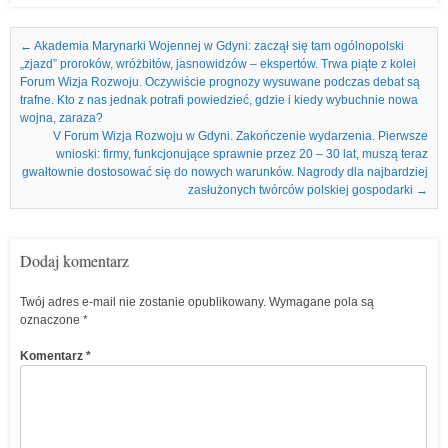
Nawigacja we wpisach
←
Akademia Marynarki Wojennej w Gdyni: zaczął się tam ogólnopolski
„zjazd” proroków, wróżbitów, jasnowidzów – ekspertów. Trwa piąte z kolei
Forum Wizja Rozwoju. Oczywiście prognozy wysuwane podczas debat są
trafne. Kto z nas jednak potrafi powiedzieć, gdzie i kiedy wybuchnie nowa
wojna, zaraza?
V Forum Wizja Rozwoju w Gdyni. Zakończenie wydarzenia. Pierwsze
wnioski: firmy, funkcjonujące sprawnie przez 20 – 30 lat, muszą teraz
gwałtownie dostosować się do nowych warunków. Nagrody dla najbardziej
zasłużonych twórców polskiej gospodarki
→
Dodaj komentarz
Twój adres e-mail nie zostanie opublikowany.
Wymagane pola są
oznaczone
*
Komentarz
*