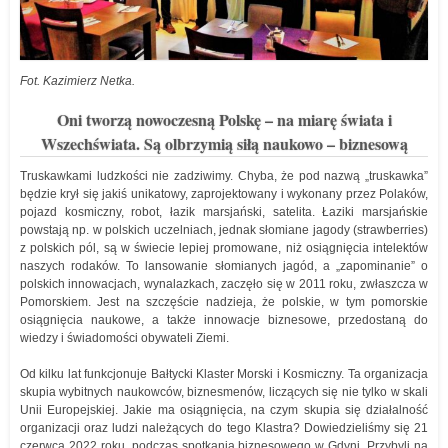
Fot. Kazimierz Netka.
Oni tworzą nowoczesną Polskę – na miarę świata i
Wszechświata. Są olbrzymią siłą naukowo – biznesową
Truskawkami ludzkości nie zadziwimy. Chyba, że pod nazwą „truskawka”
będzie krył się jakiś unikatowy, zaprojektowany i wykonany przez Polaków,
pojazd kosmiczny, robot, łazik marsjański, satelita. Łaziki marsjańskie
powstają np. w polskich uczelniach, jednak słomiane jagody (strawberries)
z polskich pól, są w świecie lepiej promowane, niż osiągnięcia intelektów
naszych rodaków. To lansowanie słomianych jagód, a „zapominanie” o
polskich innowacjach, wynalazkach, zaczęło się w 2011 roku, zwłaszcza w
Pomorskiem. Jest na szczęście nadzieja, że polskie, w tym pomorskie
osiągnięcia naukowe, a także innowacje biznesowe, przedostaną do
wiedzy i świadomości obywateli Ziemi.
Od kilku lat funkcjonuje Bałtycki Klaster Morski i Kosmiczny. Ta organizacja
skupia wybitnych naukowców, biznesmenów, liczących się nie tylko w skali
Unii Europejskiej. Jakie ma osiągnięcia, na czym skupia się działalność
organizacji oraz ludzi należących do tego Klastra? Dowiedzieliśmy się 21
czerwca 2022 roku, podczas spotkania biznesowego w Gdyni. Przybyli na