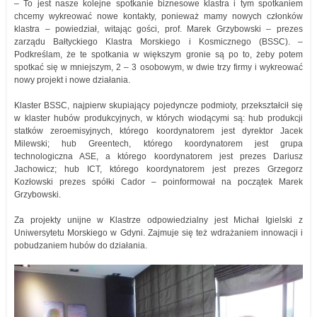
– To jest nasze kolejne spotkanie biznesowe klastra i tym spotkaniem
chcemy wykreować nowe kontakty, ponieważ mamy nowych członków
klastra – powiedział, witając gości, prof. Marek Grzybowski – prezes
zarządu Bałtyckiego Klastra Morskiego i Kosmicznego (BSSC). –
Podkreślam, że te spotkania w większym gronie są po to, żeby potem
spotkać się w mniejszym, 2 – 3 osobowym, w dwie trzy firmy i wykreować
nowy projekt i nowe działania.
Klaster BSSC, najpierw skupiający pojedyncze podmioty, przekształcił się
w klaster hubów produkcyjnych, w których wiodącymi są: hub produkcji
statków zeroemisyjnych, którego koordynatorem jest dyrektor Jacek
Milewski; hub Greentech, którego koordynatorem jest grupa
technologiczna ASE, a którego koordynatorem jest prezes Dariusz
Jachowicz; hub ICT, którego koordynatorem jest prezes Grzegorz
Kozłowski prezes spółki Cador – poinformował na początek Marek
Grzybowski.
Za projekty unijne w Klastrze odpowiedzialny jest Michał Igielski z
Uniwersytetu Morskiego w Gdyni. Zajmuje się też wdrażaniem innowacji i
pobudzaniem hubów do działania.