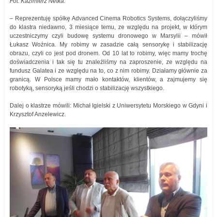
Fot. Kazimierz Netka.
– Reprezentuję spółkę Advanced Cinema Robotics Systems, dołączyliśmy
do klastra niedawno, 3 miesiące temu, ze względu na projekt, w którym
uczestniczymy czyli budowę systemu dronowego w Marsylii – mówił
Łukasz Woźnica. My robimy w zasadzie całą sensorykę i stabilizację
obrazu, czyli co jest pod dronem. Od 10 lat to robimy, więc mamy trochę
doświadczenia i tak się tu znaleźliśmy na zaproszenie, ze względu na
fundusz Galatea i ze względu na to, co z nim robimy. Działamy głównie za
granicą. W Polsce mamy mało kontaktów, klientów, a zajmujemy się
robotyką, sensoryką jeśli chodzi o stabilizację wszystkiego.
Dalej o klastrze mówili: Michał Igielski z Uniwersytetu Morskiego w Gdyni i
Krzysztof Anzelewicz.