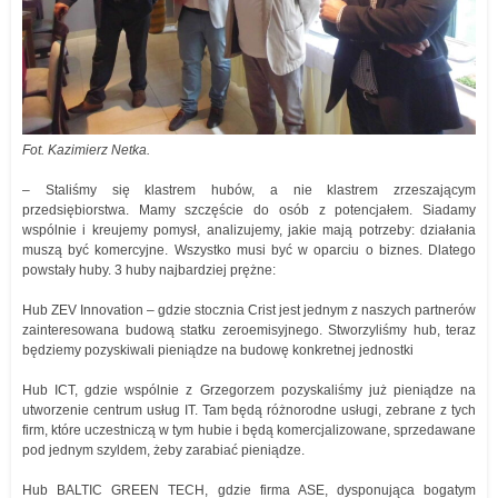
Fot. Kazimierz Netka.
– Staliśmy się klastrem hubów, a nie klastrem zrzeszającym
przedsiębiorstwa. Mamy szczęście do osób z potencjałem. Siadamy
wspólnie i kreujemy pomysł, analizujemy, jakie mają potrzeby: działania
muszą być komercyjne. Wszystko musi być w oparciu o biznes. Dlatego
powstały huby. 3 huby najbardziej prężne:
Hub ZEV Innovation – gdzie stocznia Crist jest jednym z naszych partnerów
zainteresowana budową statku zeroemisyjnego. Stworzyliśmy hub, teraz
będziemy pozyskiwali pieniądze na budowę konkretnej jednostki
Hub ICT, gdzie wspólnie z Grzegorzem pozyskaliśmy już pieniądze na
utworzenie centrum usług IT. Tam będą różnorodne usługi, zebrane z tych
firm, które uczestniczą w tym hubie i będą komercjalizowane, sprzedawane
pod jednym szyldem, żeby zarabiać pieniądze.
Hub BALTIC GREEN TECH, gdzie firma ASE, dysponująca bogatym