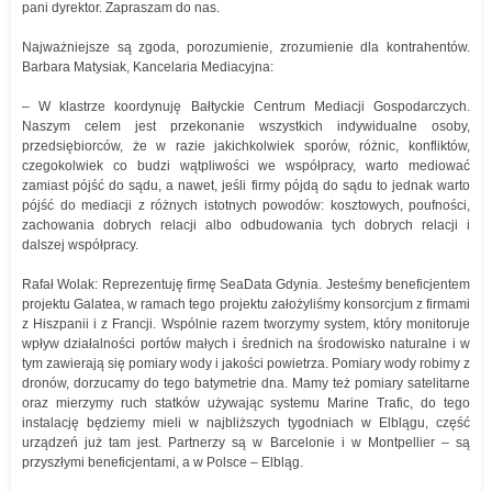
pani dyrektor. Zapraszam do nas.
Najważniejsze są zgoda, porozumienie, zrozumienie dla kontrahentów.
Barbara Matysiak, Kancelaria Mediacyjna:
– W klastrze koordynuję Bałtyckie Centrum Mediacji Gospodarczych.
Naszym celem jest przekonanie wszystkich indywidualne osoby,
przedsiębiorców, że w razie jakichkolwiek sporów, różnic, konfliktów,
czegokolwiek co budzi wątpliwości we współpracy, warto mediować
zamiast pójść do sądu, a nawet, jeśli firmy pójdą do sądu to jednak warto
pójść do mediacji z różnych istotnych powodów: kosztowych, poufności,
zachowania dobrych relacji albo odbudowania tych dobrych relacji i
dalszej współpracy.
Rafał Wolak: Reprezentuję firmę SeaData Gdynia. Jesteśmy beneficjentem
projektu Galatea, w ramach tego projektu założyliśmy konsorcjum z firmami
z Hiszpanii i z Francji. Wspólnie razem tworzymy system, który monitoruje
wpływ działalności portów małych i średnich na środowisko naturalne i w
tym zawierają się pomiary wody i jakości powietrza. Pomiary wody robimy z
dronów, dorzucamy do tego batymetrie dna. Mamy też pomiary satelitarne
oraz mierzymy ruch statków używając systemu Marine Trafic, do tego
instalację będziemy mieli w najbliższych tygodniach w Elblągu, część
urządzeń już tam jest. Partnerzy są w Barcelonie i w Montpellier – są
przyszłymi beneficjentami, a w Polsce – Elbląg.