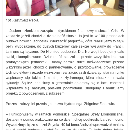
Fot. Kazimierz Netka.
– Jestem członkiem zarządu – dyrektorem finansowym stoczni Crist. W
zasadzie jeżeli chodzi o działalność stoczni to jest to w 100 procentach
budowa nowych jednostek. Większość projektów, które realizujemy to są w
pełni wyposażone, do dużych kruzerów całe sekcje wysyłamy do Francji,
tam one są łączone. Do Niemiec podobnie. Dla Norwegii budujemy całe
statki, skomplikowane. Działalność stoczni to przede wszystkim budowa
prototypowych jednostek i mamy bardzo duże doświadczenie przede
wszystkim jeżeli chodzi o partnerowanie, o przygotowanie, prowadzenie
tych projektów i przede wszystkim realizacje, czyli działając tutaj na rynku
wspieramy się takimi firmami jak Hydromega, która nieraz uratowała
sytuację. Są też inne firmy, a generalnie opieramy się o local content i
wspieramy się naszymi, polskimi podmiotami. Budujemy i realizujemy
projekty z powodzeniem, z sukcesem.
Prezes i założyciel przedsiębiorstwa Hydromega, Zbigniew Zienowicz:
– Funkcjonujemy w ramach Pomorskiej Specjalnej Strefy Ekonomicznej,
dostajemy pomoc praktycznie na co dzień, chcę podkreślić bardzo mocno.
Wywodzimy się ze stoczni Gdynia. 40 lat temu Andrzej wprowadzał mnie w
tajniki sztuki budowania statków, za co dziękuję. To była dobra lekcja,