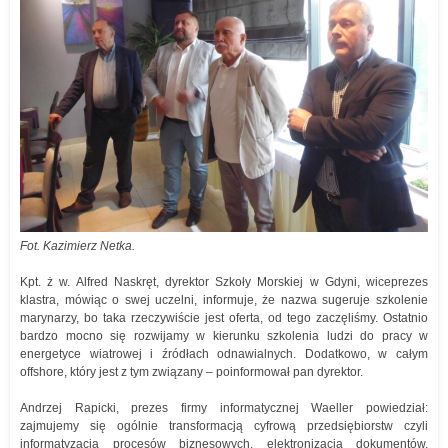
Fot. Kazimierz Netka.
Kpt. ż w. Alfred Naskręt, dyrektor Szkoły Morskiej w Gdyni, wiceprezes
klastra, mówiąc o swej uczelni, informuje, że nazwa sugeruje szkolenie
marynarzy, bo taka rzeczywiście jest oferta, od tego zaczęliśmy. Ostatnio
bardzo mocno się rozwijamy w kierunku szkolenia ludzi do pracy w
energetyce wiatrowej i źródłach odnawialnych. Dodatkowo, w całym
offshore, który jest z tym związany – poinformował pan dyrektor.
Andrzej Rapicki, prezes firmy informatycznej Waeller powiedział:
zajmujemy się ogólnie transformacją cyfrową przedsiębiorstw czyli
informatyzacją procesów biznesowych, elektronizacją dokumentów.