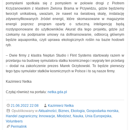
pomysłami spotkała się z pomysłem w połowie drogi z Piotrem
Krzyżanowskim z klastrem Zielona Brama w Przywidzu, gdzie będziemy
tworzyli unikatową, uważam, że nawet na światową skalę, instalację
zdywersyfikowanych źródeł energii, które skomasowane w magazynie
energii poprzez program oparty o sztuczną inteligencję będą
rozdysponowane do użytkowników. Akurat dla tego projektu, gdzie już
czekamy na podpisanie umowy na dofinansowanie, odbiorcą głównym
będzie aquaponika, czyli uprawa ekologicznych roślin na bazie hodowli
ryb.
– Dwie firmy z klastra Neptun Studio i Flint Systems startowały razem w
przetargu na budowę symulatora statku kosmicznego i wygrały ten przetarg
– dodał na zakończenie prezes Marek Grzybowski. To będzie pierwszy
tego typu symulator statków kosmicznych w Polsce i to są nasze firmy.
Kazimierz Netka
Czytaj również na portalu:
netka.gda.pl
21.06.2022 22:08
Kazimierz Netka
Opublikowany w
Aktualności
,
Biznes
,
Ekologia
,
Gospodarka morska
,
Handel zagraniczny
,
Innowacje
,
Młodzież
,
Nauka
,
Unia Europejska
,
Volunteers
Permalink