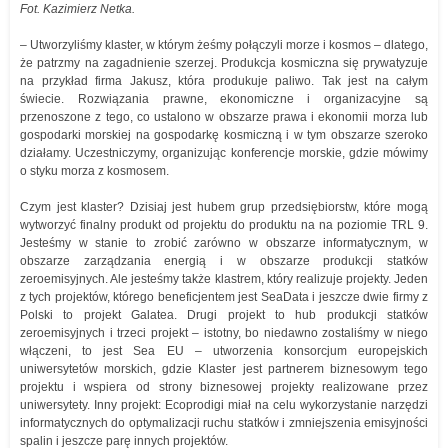
Fot. Kazimierz Netka.
– Utworzyliśmy klaster, w którym żeśmy połączyli morze i kosmos – dlatego,
że patrzmy na zagadnienie szerzej. Produkcja kosmiczna się prywatyzuje
na przykład firma Jakusz, która produkuje paliwo. Tak jest na całym
świecie. Rozwiązania prawne, ekonomiczne i organizacyjne są
przenoszone z tego, co ustalono w obszarze prawa i ekonomii morza lub
gospodarki morskiej na gospodarkę kosmiczną i w tym obszarze szeroko
działamy. Uczestniczymy, organizując konferencje morskie, gdzie mówimy
o styku morza z kosmosem.
Czym jest klaster? Dzisiaj jest hubem grup przedsiębiorstw, które mogą
wytworzyć finalny produkt od projektu do produktu na na poziomie TRL 9.
Jesteśmy w stanie to zrobić zarówno w obszarze informatycznym, w
obszarze zarządzania energią i w obszarze produkcji statków
zeroemisyjnych. Ale jesteśmy także klastrem, który realizuje projekty. Jeden
z tych projektów, którego beneficjentem jest SeaData i jeszcze dwie firmy z
Polski to projekt Galatea. Drugi projekt to hub produkcji statków
zeroemisyjnych i trzeci projekt – istotny, bo niedawno zostaliśmy w niego
włączeni, to jest Sea EU – utworzenia konsorcjum europejskich
uniwersytetów morskich, gdzie Klaster jest partnerem biznesowym tego
projektu i wspiera od strony biznesowej projekty realizowane przez
uniwersytety. Inny projekt: Ecoprodigi miał na celu wykorzystanie narzędzi
informatycznych do optymalizacji ruchu statków i zmniejszenia emisyjności
spalin i jeszcze parę innych projektów.