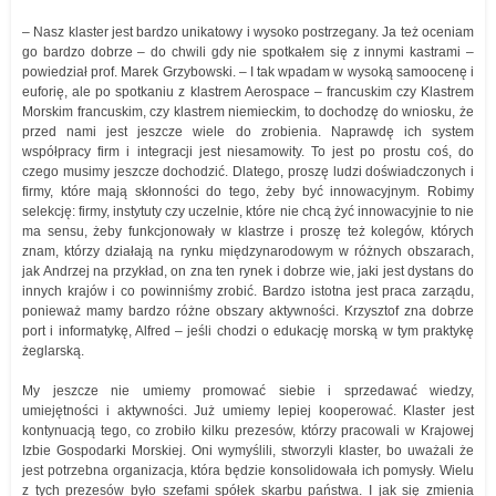
– Nasz klaster jest bardzo unikatowy i wysoko postrzegany. Ja też oceniam
go bardzo dobrze – do chwili gdy nie spotkałem się z innymi kastrami –
powiedział prof. Marek Grzybowski. – I tak wpadam w wysoką samoocenę i
euforię, ale po spotkaniu z klastrem Aerospace – francuskim czy Klastrem
Morskim francuskim, czy klastrem niemieckim, to dochodzę do wniosku, że
przed nami jest jeszcze wiele do zrobienia. Naprawdę ich system
współpracy firm i integracji jest niesamowity. To jest po prostu coś, do
czego musimy jeszcze dochodzić. Dlatego, proszę ludzi doświadczonych i
firmy, które mają skłonności do tego, żeby być innowacyjnym. Robimy
selekcję: firmy, instytuty czy uczelnie, które nie chcą żyć innowacyjnie to nie
ma sensu, żeby funkcjonowały w klastrze i proszę też kolegów, których
znam, którzy działają na rynku międzynarodowym w różnych obszarach,
jak Andrzej na przykład, on zna ten rynek i dobrze wie, jaki jest dystans do
innych krajów i co powinniśmy zrobić. Bardzo istotna jest praca zarządu,
ponieważ mamy bardzo różne obszary aktywności. Krzysztof zna dobrze
port i informatykę, Alfred – jeśli chodzi o edukację morską w tym praktykę
żeglarską.
My jeszcze nie umiemy promować siebie i sprzedawać wiedzy,
umiejętności i aktywności. Już umiemy lepiej kooperować. Klaster jest
kontynuacją tego, co zrobiło kilku prezesów, którzy pracowali w Krajowej
Izbie Gospodarki Morskiej. Oni wymyślili, stworzyli klaster, bo uważali że
jest potrzebna organizacja, która będzie konsolidowała ich pomysły. Wielu
z tych prezesów było szefami spółek skarbu państwa. I jak się zmienia