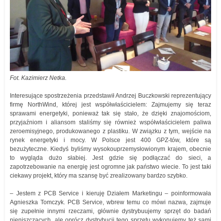
Fot. Kazimierz Netka.
Interesujące spostrzeżenia przedstawił Andrzej Buczkowski reprezentujący
firmę NorthWind, której jest współwłaścicielem: Zajmujemy się teraz
sprawami energetyki, ponieważ tak się stało, że dzięki znajomościom,
przyjaźniom i aliansom staliśmy się również współwłaścicielem paliwa
zeroemisyjnego, produkowanego z plastiku. W związku z tym, wejście na
rynek energetyki i mocy. W Polsce jest 400 GPZ-tów, które są
bezużyteczne. Kiedyś byliśmy wysokouprzemysłowionym krajem, obecnie
to wygląda dużo słabiej. Jest gdzie się podłączać do sieci, a
zapotrzebowanie na energię jest ogromne jak państwo wiecie. To jest taki
ciekawy projekt, który ma szansę być zrealizowany bardzo szybko.
– Jestem z PCB Service i kieruję Działem Marketingu – poinformowała
Agnieszka Tomczyk. PCB Service, wbrew temu co mówi nazwa, zajmuje
się zupełnie innymi rzeczami, głównie dystrybuujemy sprzęt do badań
nieniszczących, ale oprócz dystrybucji tego sprzętu wykonujemy też sami