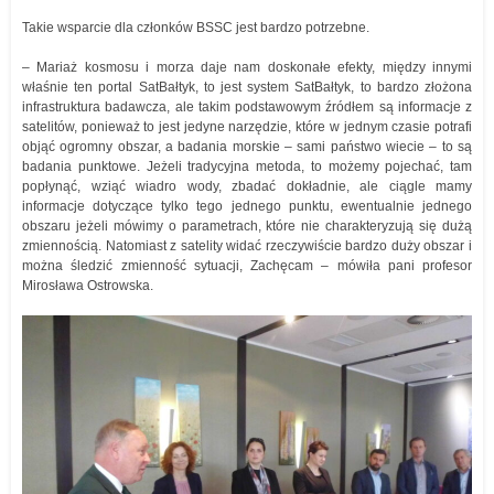
Takie wsparcie dla członków BSSC jest bardzo potrzebne.
– Mariaż kosmosu i morza daje nam doskonałe efekty, między innymi
właśnie ten portal SatBałtyk, to jest system SatBałtyk, to bardzo złożona
infrastruktura badawcza, ale takim podstawowym źródłem są informacje z
satelitów, ponieważ to jest jedyne narzędzie, które w jednym czasie potrafi
objąć ogromny obszar, a badania morskie – sami państwo wiecie – to są
badania punktowe. Jeżeli tradycyjna metoda, to możemy pojechać, tam
popłynąć, wziąć wiadro wody, zbadać dokładnie, ale ciągle mamy
informacje dotyczące tylko tego jednego punktu, ewentualnie jednego
obszaru jeżeli mówimy o parametrach, które nie charakteryzują się dużą
zmiennością. Natomiast z satelity widać rzeczywiście bardzo duży obszar i
można śledzić zmienność sytuacji, Zachęcam – mówiła pani profesor
Mirosława Ostrowska.