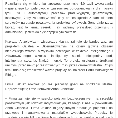
Rozwijamy się w kierunku typowego przemysłu 4.0 czyli wytwarzania
wspieranego komputerowo, w tym również oprogramowania dla maszyn
typu CNC i automatyzacji procesów produkcyjnych, gniazdowych,
taśmowych, żeby zautomatyzować cały proces łącznie z zamawianiem
surowców na etapie powstawania projektów cyfrowych. Generalnie rzecz
biorąc, jest to temat szeroki. Tak widzimy przyszłość przemysłu i
administracji; jestem do dyspozycji w tym zakresie.
Krzysztof Anzelewicz – wiceprezes klastra, zajmuje się bardzo ważnym
projektem Galatea – Ukierunkowanym na cztery główne obszary
niebieskiego wzrostu o wysokim potencjale w zakresie inteligentnego i
zrównoważonego wzrostu: Inteligentny statek; Inteligentny port;
Inteligentna stocznia; Nadzór morski. To projekt wspierania środkami
unijnymi przedsięwzięć realizowanych m.in. przez członków klastra. Dzięki
temu udało się zrealizować ważne projekty, np. na rzecz Portu Morskiego w
Elblągu.
Firma Jakusz również po raz pierwszy gości na spotkaniu klastra.
Reprezentuje tę firme kierownik Anna Cichecka:
– Firma zajmuje się w szeroko pojętym bezpieczeństwem na szczeblu
państwowym jak również indywidualnym, każdego z nas – powiedziała
Anna Cichecka. Firma Jakusz między innymi produkuje pojemniki do
przewozu i magazynowania materiałów wybuchowych. Produkty te
znajdują się nie tylko w firmach mundurowych np. w wojsku, w patrolach