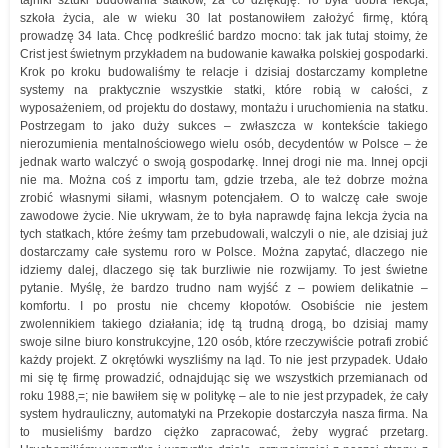
szkoła życia, ale w wieku 30 lat postanowiłem założyć firmę, którą
prowadzę 34 lata. Chcę podkreślić bardzo mocno: tak jak tutaj stoimy, że
Crist jest świetnym przykładem na budowanie kawałka polskiej gospodarki.
Krok po kroku budowaliśmy te relacje i dzisiaj dostarczamy kompletne
systemy na praktycznie wszystkie statki, które robią w całości, z
wyposażeniem, od projektu do dostawy, montażu i uruchomienia na statku.
Postrzegam to jako duży sukces – zwłaszcza w kontekście takiego
nierozumienia mentalnościowego wielu osób, decydentów w Polsce – że
jednak warto walczyć o swoją gospodarkę. Innej drogi nie ma. Innej opcji
nie ma. Można coś z importu tam, gdzie trzeba, ale też dobrze można
zrobić własnymi siłami, własnym potencjałem. O to walczę całe swoje
zawodowe życie. Nie ukrywam, że to była naprawdę fajna lekcja życia na
tych statkach, które żeśmy tam przebudowali, walczyli o nie, ale dzisiaj już
dostarczamy całe systemu roro w Polsce. Można zapytać, dlaczego nie
idziemy dalej, dlaczego się tak burzliwie nie rozwijamy. To jest świetne
pytanie. Myślę, że bardzo trudno nam wyjść z – powiem delikatnie –
komfortu. I po prostu nie chcemy kłopotów. Osobiście nie jestem
zwolennikiem takiego działania; idę tą trudną drogą, bo dzisiaj mamy
swoje silne biuro konstrukcyjne, 120 osób, które rzeczywiście potrafi zrobić
każdy projekt. Z okrętówki wyszliśmy na ląd. To nie jest przypadek. Udało
mi się tę firmę prowadzić, odnajdując się we wszystkich przemianach od
roku 1988,=; nie bawiłem się w politykę – ale to nie jest przypadek, że cały
system hydrauliczny, automatyki na Przekopie dostarczyła nasza firma. Na
to musieliśmy bardzo ciężko zapracować, żeby wygrać przetarg.