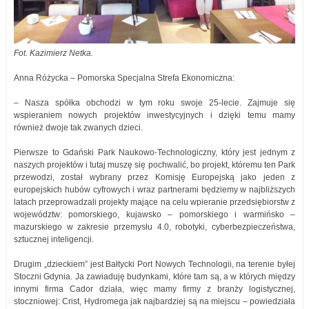
Fot. Kazimierz Netka.
Anna Różycka – Pomorska Specjalna Strefa Ekonomiczna:
– Nasza spółka obchodzi w tym roku swoje 25-lecie. Zajmuje się
wspieraniem nowych projektów inwestycyjnych i dzięki temu mamy
również dwoje tak zwanych dzieci.
Pierwsze to Gdański Park Naukowo-Technologiczny, który jest jednym z
naszych projektów i tutaj muszę się pochwalić, bo projekt, któremu ten Park
przewodzi, został wybrany przez Komisję Europejską jako jeden z
europejskich hubów cyfrowych i wraz partnerami będziemy w najbliższych
latach przeprowadzali projekty mające na celu wpieranie przedsiębiorstw z
województw: pomorskiego, kujawsko – pomorskiego i warmińsko –
mazurskiego w zakresie przemysłu 4.0, robotyki, cyberbezpieczeństwa,
sztucznej inteligencji.
Drugim „dzieckiem” jest Bałtycki Port Nowych Technologii, na terenie byłej
Stoczni Gdynia. Ja zawiaduję budynkami, które tam są, a w których między
innymi firma Cador działa, więc mamy firmy z branży logistycznej,
stoczniowej: Crist, Hydromega jak najbardziej są na miejscu – powiedziała