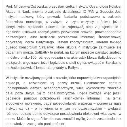
Prof. Mirosława Ostrowska, przedstawicielka Instytutu Oceanologii Polskiej
Akademii Nauk, mówiła o zakresie działalności IO PAN w Sopocie: Jest
instytut naukowy, który prowadzi badania podstawowe w zakresie
środowiska morskiego, w związku z czym wszyscy państwo, jeżeli
kiedykolwiek będziecie usiłowali się zajmować, albo zajmujecie się i
będziecie usiłowali zdobyć jakieś pozwolenia prawne, prawdopodobnie
potrzebujecie, albo będziecie potrzebowali informacji środowiskowej
dotyczącej Morza Bałtyckiego. Jestem koordynatorem, liderem takiego
dużego konsorcjum SatBałtyk, które skupia 4 instytucje zajmujące się
badaniami morza. SatBałtyk to portal, na którym możecie państwo znaleźć
mnóstwo blisko 100 różnego rodzaju charakterystyk Morza Bałtyckiego i to
bieżących, więc nawet jeżeli będziecie chcieli się iść wykąpać w Bałtyku, to
możecie sprawdzić temperaturę wody w Bałtyku.
W Instytucie rozwijamy projekt o nazwie, która naprawdę łatwo zapamiętać:
ecudo.pl, a rozwinięcie tej nazwy brzmi: Elektroniczne centrum
udostępniania danych oceanograficznych, więc wychodzimy znacznie
dalej poza Bałtyk. Są to dane historyczne i będą bieżące, więc jeżeli
będziecie państwo potrzebowali jakichkolwiek informacji na temat
środowiska morskiego, bądź jakiegokolwiek wsparcia – ponieważ nasz
Instytut też już – o ile wiem, ja w tym nie uczestniczyłam – wydawał
różnego rodzaju opinie dotyczące posadowienia elektrowni wiatrowych w
morzu. Możecie się państwo do nas zwrócić i myślę, że nie zostaniecie bez
odpowiedzi – zachęcała pani profesor.