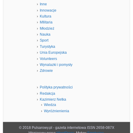
Inne
Innowacje
Kultura
MIlitaria
Młodzież
Nauka
Sport
Turystyka
Unia Europejska
Volunteers
Wynalazki i pomysły
Zdrowie
Polityka prywatności
Redakcja
Kazimierz Netka
Wiedza
Wyróżnienienia
© 2018 Pulsarowy.pl - gazeta internetowa ISSN 2658-087X
Wspierany przez
WordPress
. Motyw
Emphaino
.