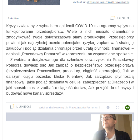
Kryzys związany z wybuchem epidemii COVID-19 ma ogromny wpływ na
funkcjonowanie przedsiębiorstw. Wiele z nich musiało diametralnie
zmodyfikować swoje dotychczasowe plany produkcyjne. Przedsiębiorcy
powinni jak najszybciej ocenić potencjalne ryzyko, zaplanować strategię
zakupów i podjąć działania chroniące przed utratą płynności finansowej –
napisali „Pracodawcy Pomorza” w zaproszeniu na wspomniane spotkanie.
– Z webinaru dedykowanego dla członków stowarzyszenia Pracodawcy
Pomorza dowiesz się: Jak zadbać o bezpieczeństwo przedsiębiorstwa
(bezpieczeństwo Pracowników, procedury, ciągłość operacyjna); Jak w
dalszym ciągu pozostać blisko Klientów; Jak zarządzać płynnością
finansową i jakie podjąć działania w celu jej zabezpieczenia; Dlaczego i w
jaki sposób musisz zadbać o ciągłość dostaw; Jak przejść do ofensywy i
budować nowe kanały sprzedaży.