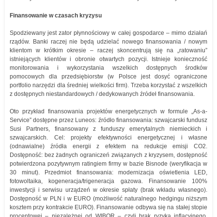
Finansowanie w czasach kryzysu
Spodziewany jest zator płynnościowy w całej gospodarce – mimo działań
rządów. Banki raczej nie będą udzielać nowego finansowania / nowym
klientom w krótkim okresie – raczej skoncentrują się na „ratowaniu”
istniejących klientów i obronie otwartych pozycji. Istnieje konieczność
monitorowania i wykorzystania wszelkich dostępnych środków
pomocowych dla przedsiębiorstw (w Polsce jest dosyć ograniczone
portfolio narzędzi dla średniej wielkości firm). Trzeba korzystać z wszelkich
z dostępnych niestandardowych / dedykowanych źródeł finansowania.
Oto przykład finansowania projektów energetycznych w formule „As-a-
Service” dostępne przez Luneos: źródło finansowania: szwajcarski fundusz
Susi Partners, finansowany z funduszy emerytalnych niemieckich i
szwajcarskich. Cel: projekty efektywności energetycznej i własne
(odnawialne) źródła energii z efektem na redukcje emisji CO2.
Dostępność: bez żadnych ograniczeń związanych z kryzysem, dostępność
potwierdzona pozytywnym ratingiem firmy w bazie Bisnode (weryfikacja w
30 minut). Przedmiot finansowania: modernizacja oświetlenia LED,
fotowoltaika, kogeneracja/trigeneracja gazowa. Finansowanie 100%
inwestycji i serwisu urządzeń w okresie spłaty (brak wkładu własnego).
Dostępność w PLN i w EURO (możliwość naturalnego hedgingu niższym
kosztem przy kontrakcie EURO). Finansowanie odbywa się na stałej stopie
procentowej – niezależnej od WIBOR – czyli brak ryzyka inflacyjnego.