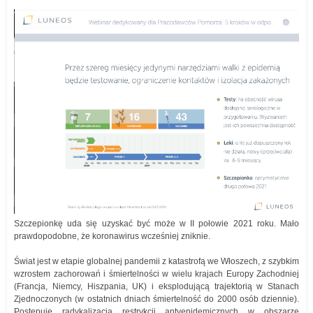
Szczepionkę uda się uzyskać być może w II połowie 2021 roku. Mało
prawdopodobne, że koronawirus wcześniej zniknie.
Świat jest w etapie globalnej pandemii z katastrofą we Włoszech, z szybkim
wzrostem zachorowań i śmiertelności w wielu krajach Europy Zachodniej
(Francja, Niemcy, Hiszpania, UK) i eksplodującą trajektorią w Stanach
Zjednoczonych (w ostatnich dniach śmiertelność do 2000 osób dziennie).
Postępuje radykalizacja restrykcji antyepidemicznych w obszarze