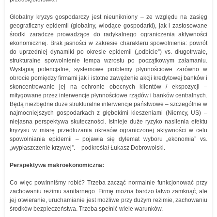
Globalny kryzys gospodarczy jest nieunikniony – ze względu na zasięg
geograficzny epidemii (globalny, wiodące gospodarki), jak i zastosowane
środki zaradcze prowadzące do radykalnego ograniczenia aktywności
ekonomicznej. Brak jasności w zakresie charakteru spowolnienia: powrót
do uprzedniej dynamiki po okresie epidemii („odbicie”) vs. długotrwałe,
strukturalne spowolnienie tempa wzrostu po początkowym załamaniu.
Wystąpią potencjalne, systemowe problemy płynnościowe zarówno w
obrocie pomiędzy firmami jak i istotne zawężenie akcji kredytowej banków i
skoncentrowanie jej na ochronie obecnych klientów / ekspozycji –
mitygowane przez interwencje płynnościowe rządów i banków centralnych.
Będą niezbędne duże strukturalne interwencje państwowe – szczególnie w
najmocniejszych gospodarkach z głębokimi kieszeniami (Niemcy, US) –
niejasna perspektywa skuteczności. Istnieje duże ryzyko nasilenia efektu
kryzysu w miarę przedłużania okresów ograniczonej aktywności w celu
spowolniania epidemii – pojawia się dylemat wyboru „ekonomia” vs.
„wypłaszczenie krzywej”. – podkreślał Łukasz Dobrowolski.
Perspektywa makroekonomiczna:
Co więc powinniśmy robić? Trzeba zacząć normalnie funkcjonować przy
zachowaniu reżimu sanitarnego. Firmę można bardzo łatwo zamknąć, ale
jej otwieranie, uruchamianie jest możliwe przy dużym reżimie, zachowaniu
środków bezpieczeństwa. Trzeba spełnić wiele warunków.