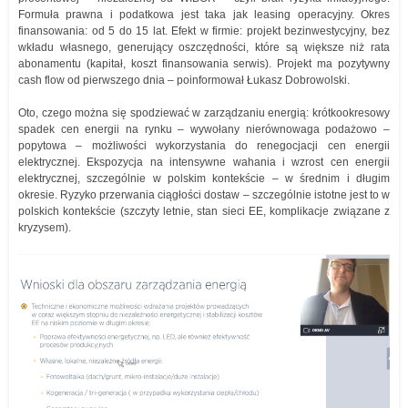
Formuła prawna i podatkowa jest taka jak leasing operacyjny. Okres
finansowania: od 5 do 15 lat. Efekt w firmie: projekt bezinwestycyjny, bez
wkładu własnego, generujący oszczędności, które są większe niż rata
abonamentu (kapitał, koszt finansowania serwis). Projekt ma pozytywny
cash flow od pierwszego dnia – poinformował Łukasz Dobrowolski.
Oto, czego można się spodziewać w zarządzaniu energią: krótkookresowy
spadek cen energii na rynku – wywołany nierównowaga podażowo –
popytowa – możliwości wykorzystania do renegocjacji cen energii
elektrycznej. Ekspozycja na intensywne wahania i wzrost cen energii
elektrycznej, szczególnie w polskim kontekście – w średnim i długim
okresie. Ryzyko przerwania ciągłości dostaw – szczególnie istotne jest to w
polskich kontekście (szczyty letnie, stan sieci EE, komplikacje związane z
kryzysem).