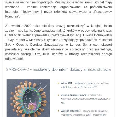
świata; nawet tych najbogatszych. Musimy sobie radzić sami. Taki cel mają
webinaria – zdalne konferencje, organizowane za pośrednictwem
internetu, między innymi przez członków stowarzyszenia „Pracodawcy
Pomorza”.
21 kwietnia 2020 roku mieliśmy okazję uczestniczyć w kolejnej takim
zdalnym spotkaniu. Jego temat brzmiał: „5 kroków w odpowiedzi na kryzys
COVID-19”. Webinar prowadził i prezentował sytuację, Łukasz Dobrowolski
– były Partner w McKinsey • Dyrektor Zarządzający sprzedażą w Polkomtel
S.A. • Obecnie Dyrektor Zarządzający w Luneos Sp. z o.o., ekspert
posiadający wieloletnie doświadczenie w sprzedaży oraz marketingu,
właściciel szeregu firm, m.in. liderów w branży rozproszonej energii
odnawialnej.