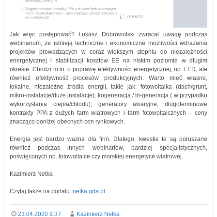
Jak więc postępować? Łukasz Dobrowolski zwracał uwagę podczas
webinarium, że istnieją techniczne i ekonomiczne możliwości wdrażania
projektów prowadzących w coraz większym stopniu do niezależności
energetycznej i stabilizacji kosztów EE na niskim poziomie w długim
okresie: Chodzi m.in. o poprawę efektywności energetycznej, np. LED, ale
również efektywność procesów produkcyjnych. Warto mieć własne,
lokalne, niezależne źródła energii, takie jak: fotowoltaika (dach/grunt,
mikro-instalacje/duże instalacje); kogeneracja / tri-generacja ( w przypadku
wykorzystania ciepła/chłodu); generatory awaryjne; długoterminowe
kontrakty PPA z dużych farm wiatrowych i farm fotowoltaicznych – ceny
znacząco poniżej obecnych cen rynkowych.
Energia jest bardzo ważna dla firm. Dlatego, kwestie te są poruszane
również podczas innych webinariów, bardziej specjalistycznych,
poświęconych np. fotowoltaice czy morskiej energetyce wiatrowej.
Kazimierz Netka
Czytaj także na portalu:
netka.gda.pl
23.04.2020 9:37
Kazimierz Netka