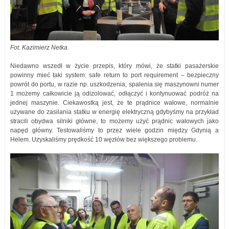
Fot. Kazimierz Netka.
Niedawno wszedł w życie przepis, który mówi, że statki pasażerskie
powinny mieć taki system: safe return to port requirement – bezpieczny
powrót do portu, w razie np. uszkodzenia, spalenia się maszynowni numer
1 możemy całkowicie ją odizolować, odłączyć i kontynuować podróż na
jednej maszynie. Ciekawostką jest, że te prądnice wałowe, normalnie
używane do zasilania statku w energię elektryczną gdybyśmy na przykład
stracili obydwa silniki główne, to możemy użyć prądnic wałowych jako
napęd główny. Testowaliśmy to przez wiele godzin między Gdynią a
Helem. Uzyskaliśmy prędkość 10 węzłów bez większego problemu.