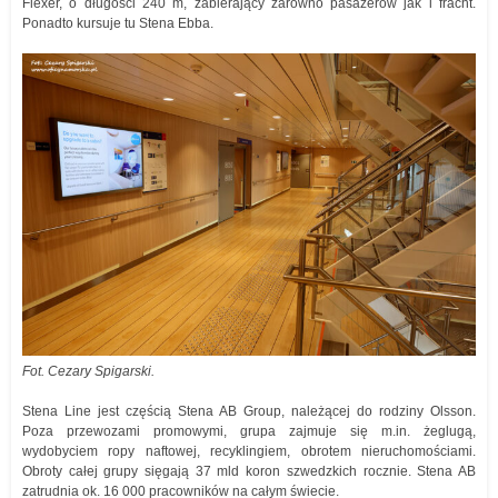
Flexer, o długości 240 m, zabierający zarówno pasażerów jak i fracht.
Ponadto kursuje tu Stena Ebba.
Fot. Cezary Spigarski.
Stena Line jest częścią Stena AB Group, należącej do rodziny Olsson.
Poza przewozami promowymi, grupa zajmuje się m.in. żeglugą,
wydobyciem ropy naftowej, recyklingiem, obrotem nieruchomościami.
Obroty całej grupy sięgają 37 mld koron szwedzkich rocznie. Stena AB
zatrudnia ok. 16 000 pracowników na całym świecie.