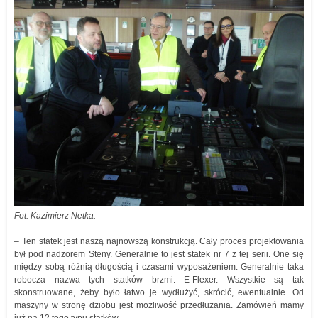
Fot. Kazimierz Netka.
– Ten statek jest naszą najnowszą konstrukcją. Cały proces projektowania
był pod nadzorem Steny. Generalnie to jest statek nr 7 z tej serii. One się
między sobą różnią długością i czasami wyposażeniem. Generalnie taka
robocza nazwa tych statków brzmi: E-Flexer. Wszystkie są tak
skonstruowane, żeby było łatwo je wydłużyć, skrócić, ewentualnie. Od
maszyny w stronę dziobu jest możliwość przedłużania. Zamówień mamy