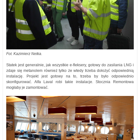
Fot. Kazimierz Netka.
Statek jest generalnie, jak wszystkie e-fleksery, gotowy do zasilania LNG i
zdaje się metanolem również tylko że wtedy trzeba dołożyć odpowiednią
instalację. Projekt jest gotowy na to, trzeba by było odpowiednio
skonfigurować. Alfa Laval robi takie instalacje. Stocznia Remontowa
mogłaby je zamontować.