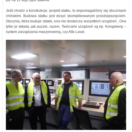
już na 12 tego typu statków.
Jeśli chodzi o konstrukcje, projekt statku, to wspomagaliśmy się stoczniami
chińskimi. Budowa statku jest dosyć skomplikowanym przedsięwzięciem.
Stocznia, która buduje statek, ona nie dostarcza wszystkich urządzeń., Ona
tylko je składa, jak puzzle, razem. Twórcami urządzeń są np. Kongsberg –
system zarządzania maszynownią, czy Alfa Laval.