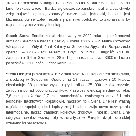
Travel Commercial Manager Baltic Sea South & Baltic Sea North Stena
Line Polska sp. z o.o. – Bardzo się cieszę, że państwo mogli znaleźć chwilę
żeby pojawić się tutaj zobaczyć nasze dwie jednostki, bo ona jest
bliźniacza Stenie Ebba i jeżeli się państwu podobało, to zapraszamy by
często korzystać z naszych usług.
Statek Stena Estelle
został zbudowany w 2022 roku – poinformował
armator. Ceremonia nadania nazwy: Gdynia, 03.09.2022. Matka chrzestna:
Wiceprezydent Gdyni, Pani Katarzyna Gruszecka-Spychała. Rozpoczęcie
operacji – 04.09.2022 rejsem z Gdyni o 21:00. Długość: 240 m.
Zanurzenie: 6,4 m. Szerokość: 28 m. Pojemność frachtowa: 3600 m. Liczba
pasażerów: 1200 osób. Liczba kabin: 263.
Stena Line
jest powstałym w 1962 roku szwedzkim koncernem promowym,
z siedzibą w Göteborgu. Operuje na 18 trasach łączących 10 krajów,
eksploatuje 38 promów wykonujących blisko 25 000 rejsów rocznie.
Zatrudnia ponad 5000 pracowników. Przewozy wynoszą średnio co roku:
7,6 mln pasażerów, 1,7 mln samochodów osobowych oraz 2,1 mln
jednostek frachtowych (ciężarówki, naczepy itp.). Stena Line jest ważną
częścią europejskiej sieci logistycznej i stale rozwija nowe rozwiązania
intermodalne, łącząc transport kolejowy, drogowy i morski. Stena Line
odgrywa również ważną rolę w turystyce w Europie dzięki szerokiej
działalności pasażerskiej.