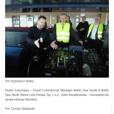
Fot. Kazimierz Netka.
Pedro Canchaya – Travel Commercial Manager Baltic Sea South & Baltic
Sea North Stena Line Polska Sp. c o.o.; Julia Kwiatkowska – konsultant do
spraw obsługi klientów;
Fot. Cezary Spigarski.