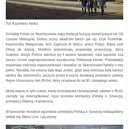
Fot. Kazimierz Netka.
Kontakty Polski ze Skandynawia maja tradycję liczącą nawet tysiące lat. Od
czasów Wikingów, Gotów, przez władców takich jak np. Eryk Pomorski,
księżniczka Małgorzata, król Zygmunt III Waza, przez Potop, Bitwę pod
Oliwą do dzisiaj. Niektóry wspominają wspaniałą propozycję, która
Szwedzi złożyli Polsce wkrótce po II wojnie światowej: nasi sąsiedzi zza
morza chcieli zagospodarować turystycznie Półwysep Helski. Powstałaby
wspaniała mierzeja wypoczynkowa i turystów ze Skandynawii byłoby u nas
pełno. Niestety, nie można było tego zrobić, gdyż owa mierzeja była bardzo
istotna dla obronności; jeszcze przed II wojna światową powołano ustawą
Rejon Umocniony Hel (RUH), który przetrwał do lat 90. ubiegłego wieku.
Mniej więcej w tym czasie, kiedy przestawała obowiązywać ustawa o RUH,
zaczęły się intensyfikować rejsy promów pomiędzy Polską a Szwecją;
pomiędzy Gdynią i Karlskroną.
W tworzenie morskich łączników pomiędzy Polską a Szwecją niebagatelny
wkład ma Stena Line. I jej promy.