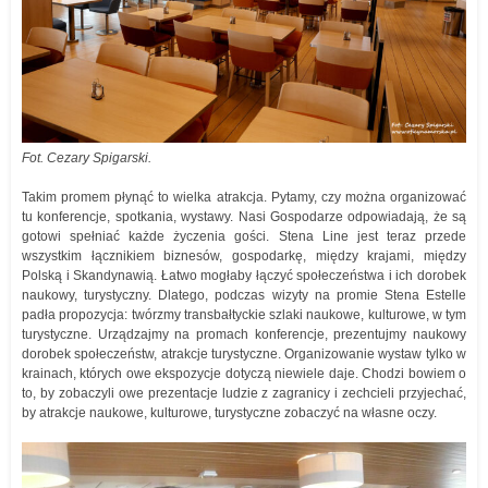
Fot. Cezary Spigarski.
Takim promem płynąć to wielka atrakcja. Pytamy, czy można organizować
tu konferencje, spotkania, wystawy. Nasi Gospodarze odpowiadają, że są
gotowi spełniać każde życzenia gości. Stena Line jest teraz przede
wszystkim łącznikiem biznesów, gospodarkę, między krajami, między
Polską i Skandynawią. Łatwo mogłaby łączyć społeczeństwa i ich dorobek
naukowy, turystyczny. Dlatego, podczas wizyty na promie Stena Estelle
padła propozycja: twórzmy transbałtyckie szlaki naukowe, kulturowe, w tym
turystyczne. Urządzajmy na promach konferencje, prezentujmy naukowy
dorobek społeczeństw, atrakcje turystyczne. Organizowanie wystaw tylko w
krainach, których owe ekspozycje dotyczą niewiele daje. Chodzi bowiem o
to, by zobaczyli owe prezentacje ludzie z zagranicy i zechcieli przyjechać,
by atrakcje naukowe, kulturowe, turystyczne zobaczyć na własne oczy.