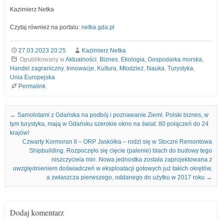
Kazimierz Netka
Czytaj również na portalu:
netka.gda.pl
27.03.2023 20:25
Kazimierz Netka
Opublikowany w
Aktualności
,
Biznes
,
Ekologia
,
Gospodarka morska
,
Handel zagraniczny
,
Innowacje
,
Kultura
,
Młodzież
,
Nauka
,
Turystyka
,
Unia Europejska
Permalink
Nawigacja we wpisach
←
Samolotami z Gdańska na podbój i poznawanie Ziemi. Polski biznes, w
tym turystyka, mają w Gdańsku szerokie okno na świat. 80 połączeń do 24
krajów!
Czwarty Kormoran II – ORP Jaskółka – rodzi się w Stoczni Remontowa
Shipbuilding. Rozpoczęło się cięcie (palenie) blach do budowy tego
niszczyciela min. Nowa jednostka została zaprojektowana z
uwzględnieniem doświadczeń w eksploatacji gotowych już takich okrętów,
a zwłaszcza pierwszego, oddanego do użytku w 2017 roku
→
Dodaj komentarz