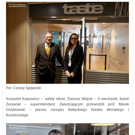
Fot. Cezary Spigarski.
Krzysztof Karpowicz – safety oficer; Dariusz Wójcik – II mechanik; Kamil
Żurawski – superintendent. Zwiedzającym przewodził prof. Marek
Grzybowski – prezes zarządu Bałtyckiego Klastra Morskiego i
Kosmicznego.